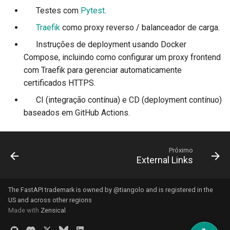
Sobreposições
✅ Testes com
Pytest
.
Formulários e Arquivos da
📞
Traefik
como proxy reverso / balanceador de carga.
Requisição
Testes Assíncronos
🚢 Instruções de deployment usando Docker
Manipulação de erros
Configurações e Variáveis
Compose, incluindo como configurar um proxy frontend
Ambiente
com Traefik para gerenciar automaticamente
Configuração da Operação 
certificados HTTPS.
Rota
Callbacks na OpenAPI
🏭 CI (integração contínua) e CD (deployment contínuo)
baseados em GitHub Actions.
Codificador Compatível co
Webhooks OpenAPI
JSON
Adicionando WSGI - Flask,
Próximo
Corpo - Atualizações
Django, entre outros
External Links
Dependências
Gerando SDKs
The FastAPI trademark is owned by
@tiangolo
and is registered in the
US and across other regions
Segurança
Tipos Avançados de Pytho
Made with
Zensical