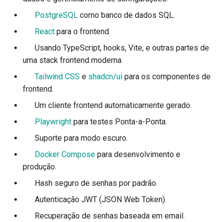
EventSourceResponse and
Middleware Avançado
Modelos de Parâmetros d
💾
PostgreSQL
como banco de dados SQL.
ServerSentEvent
Cookie
🚀
React
para o frontend.
Sub Aplicações - Montage
Middleware
Modelos de Parâmetros d
💃 Usando TypeScript, hooks, Vite, e outras partes de
Cabeçalho
Atrás de um Proxy
uma stack frontend moderna.
OpenAPI
🎨
Tailwind CSS
e
shadcn/ui
para os componentes de
Modelo de resposta - Tipo
Templates
frontend.
Security Tools
retorno
🤖 Um cliente frontend automaticamente gerado.
WebSockets
Encoders - jsonable_encoder
Modelos Adicionais
🧪
Playwright
para testes Ponta-a-Ponta.
Eventos de lifespan
🦇 Suporte para modo escuro.
Static Files - StaticFiles
Código de status de respo
🐋
Docker Compose
para desenvolvimento e
Testando WebSockets
produção.
Templating - Jinja2Templates
Dados do formulário
Testando eventos: lifespan
🔒 Hash seguro de senhas por padrão.
Test Client - TestClient
Modelos de Formulários
inicialização - encerrament
🔑 Autenticação JWT (JSON Web Token).
📫 Recuperação de senhas baseada em email.
Arquivos de Requisição
Testando Dependências c