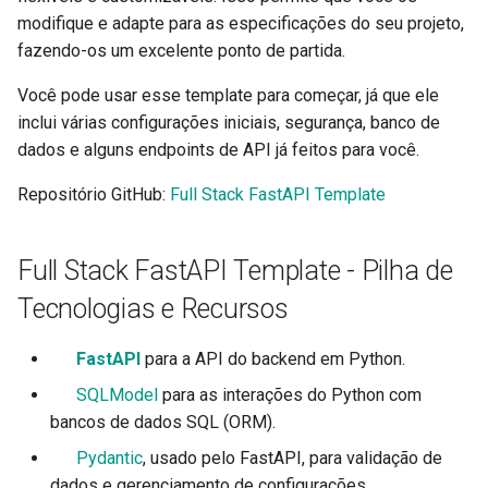
Retornos Adicionais no
Extendendo o OpenAPI
ru - русский язык
modifique e adapte para as especificações do seu projeto,
OpenAPI
APIRouter class
Modelos de Parâmetros d
Trabalhadores do Servidor 
Como Fazer - Receitas
fazendo-os um excelente ponto de partida. 🏁
tr - Türkçe
Consulta
Uvicorn com Trabalhadores
Esquemas OpenAPI
Cookies de Resposta
Separados para Entrada e
Background Tasks -
Você pode usar esse template para começar, já que ele
uk - українська мова
Saída ou Não
BackgroundTasks
Corpo - Múltiplos parâmet
FastAPI em contêineres -
inclui várias configurações iniciais, segurança, banco de
zh - 简体中文
Cabeçalhos de resposta
Docker
dados e alguns endpoints de API já feitos para você.
Recursos Estáticos
Request class
Corpo - Campos
zh-hant - 繁體中文
Personalizados para a UI 
Retorno - Altere o Código 
Repositório GitHub:
Full Stack FastAPI Template
Documentação (Hospeda
Status
WebSockets
Corpo - Modelos aninhado
Própria)
Full Stack FastAPI Template - Pilha de
Dependências avançadas
HTTPConnection class
Declare dados de exemplo
Configure a UI do Swagger
requisição
Tecnologias e Recursos
Segurança Avançada
Response class
Testando a Base de Dados
Tipos de dados extras
⚡
FastAPI
para a API do backend em Python.
Utilizando o Request
Custom Response Classes -
🧰
SQLModel
para as interações do Python com
Usar antigos códigos de
diretamente
File, HTML, Redirect,
Parâmetros de Cookie
bancos de dados SQL (ORM).
status de erro de
Streaming, etc.
autenticação 403
Usando Dataclasses
🔍
Pydantic
, usado pelo FastAPI, para validação de
Parâmetros de Cabeçalho
Server-Sent Events -
dados e gerenciamento de configurações.