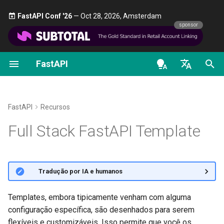
FastAPI Conf '26
— Oct 28, 2026, Amsterdam 🎤
sponsor
FastAPI
Introdução aos tipos Python
FastAPI class
Alternativas, Inspiração e
Primeiros Passos
Transmitir dados
Sobre as versões do Fast
Geral - Como Fazer -
OpenAPI docs
Full Stack FastAPI Template -
Comparações
Receitas
Pilha de Tecnologias e Recursos
en - English
Concorrência e async / await
Request Parameters
Parâmetros de path
Configuração Avançada da
FastAPI Cloud
OpenAPI models
História, Design e Futuro
Operação de Rota
Migrar do Pydantic v1 para
de - Deutsch
FastAPI
Recursos
Pydantic v2
Tutorial - Guia de Usuário
Status Codes
Parâmetros de Consulta
Sobre HTTPS
es - español
Full Stack FastAPI Template
Benchmarks
Códigos de status adiciona
GraphQL
Guia de Usuário Avançado
UploadFile class
Corpo da requisição
Execute um Servidor
fr - français
Repository Management
Retornando uma Resposta
Manualmente
hi - हिन्दी
Diretamente
Request e classe APIRout
FastAPI CLI
Exceptions - HTTPException
Parâmetros de consulta e
🌐 Tradução por IA e humanos
personalizadas
and WebSocketException
ja - 日本語
validações de string
Conceitos de Implantaçõe
Resposta Personalizada -
Suporte a Editores
ko - 한국어
Templates, embora tipicamente venham com alguma
HTML, Stream, File e outra
OpenAPI condicional
Dependencies - Depends()
Parâmetros de path e
Implantar FastAPI em
configuração específica, são desenhados para serem
pt - português
and Security()
validações numéricas
provedores de nuvem
Implantação
flexíveis e customizáveis. Isso permite que você os