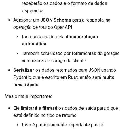
receberão os dados e o formato de dados
Sobreposições
Usando
esperados.
s em vez de
list
s
Testes Assíncronos
set
Adicionar um
JSON Schema
para a resposta, na
operação de rota
do OpenAPI.
Recapitulação
Configurações e Variáveis de
Isso será usado pela
documentação
Ambiente
automática
.
Callbacks na OpenAPI
Também será usado por ferramentas de geração
automática de código do cliente.
Webhooks OpenAPI
Serializar
os dados retornados para JSON usando
Pydantic, que é escrito em
Rust
, então será
muito
Adicionando WSGI - Flask,
mais rápido
.
Django, entre outros
Mas o mais importante:
Gerando SDKs
Ele
limitará e filtrará
os dados de saída para o que
está definido no tipo de retorno.
Tipos Avançados de Python
Isso é particularmente importante para a