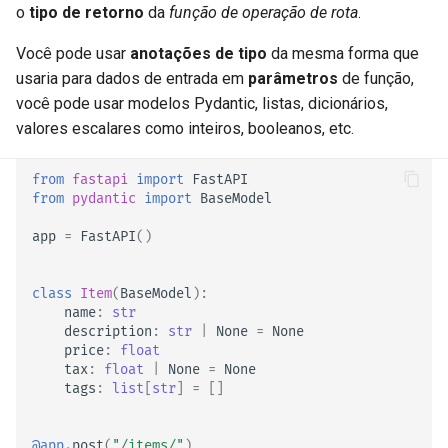
Retornos Adicionais no
Extendendo o OpenAPI
newsletter
Dados
o
tipo de retorno
da
função de operação de rota
.
ru - русский язык
OpenAPI
Trabalhadores do Servidor -
APIRouter class
tr - Türkçe
Uvicorn com Trabalhadores
Esquemas OpenAPI
Você pode usar
anotações de tipo
da mesma forma que
Anotações de tipo e
Cookies de Resposta
Separados para Entrada e
Background Tasks -
usaria para dados de entrada em
parâmetros
de função,
ferramentas
uk - українська мова
Saída ou Não
FastAPI em contêineres -
BackgroundTasks
você pode usar modelos Pydantic, listas, dicionários,
zh - 简体中文
Cabeçalhos de resposta
Docker
valores escalares como inteiros, booleanos, etc.
Filtragem de dados FastAPI
Recursos Estáticos
Request class
zh-hant - 繁體中文
Personalizados para a UI de
Retorno - Altere o Código de
Veja na documentação
from
fastapi
import
FastAPI
Documentação (Hospedagem
from
pydantic
import
BaseModel
Status
WebSockets
Própria)
Outras anotações de tipo de
app
=
FastAPI
()
Dependências avançadas
HTTPConnection class
retorno
Configure a UI do Swagger
class
Item
(
BaseModel
):
Segurança Avançada
Response class
Retorne uma Response
name
:
str
Testando a Base de Dados
diretamente
description
:
str
|
None
=
None
Utilizando o Request
Custom Response Classes -
price
:
float
Usar antigos códigos de
tax
:
float
|
None
=
None
diretamente
File, HTML, Redirect,
Anote uma subclasse de
tags
:
list
[
str
]
=
[]
status de erro de
Streaming, etc.
Response
autenticação 403
Usando Dataclasses
Server-Sent Events -
Anotações de Tipo de Retorno
@app
.
post
(
"/items/"
)