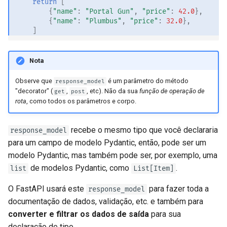
return
[
{
"name"
:
"Portal Gun"
,
"price"
:
42.0
},
{
"name"
:
"Plumbus"
,
"price"
:
32.0
},
]
Nota
Observe que
é um parâmetro do método
response_model
"decorator" (
,
, etc). Não da sua
função de operação de
get
post
rota
, como todos os parâmetros e corpo.
recebe o mesmo tipo que você declararia
response_model
para um campo de modelo Pydantic, então, pode ser um
modelo Pydantic, mas também pode ser, por exemplo, uma
de modelos Pydantic, como
.
list
List[Item]
O FastAPI usará este
para fazer toda a
response_model
documentação de dados, validação, etc. e também para
converter e filtrar os dados de saída
para sua
declaração de tipo.