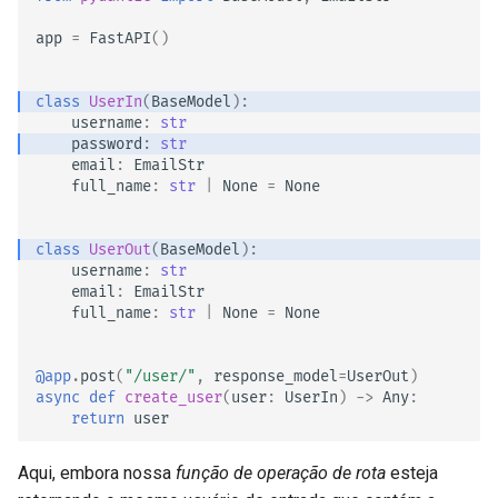
app
=
FastAPI
()
class
UserIn
(
BaseModel
):
username
:
str
password
:
str
email
:
EmailStr
full_name
:
str
|
None
=
None
class
UserOut
(
BaseModel
):
username
:
str
email
:
EmailStr
full_name
:
str
|
None
=
None
@app
.
post
(
"/user/"
,
response_model
=
UserOut
)
async
def
create_user
(
user
:
UserIn
)
->
Any
:
return
user
Aqui, embora nossa
função de operação de rota
esteja