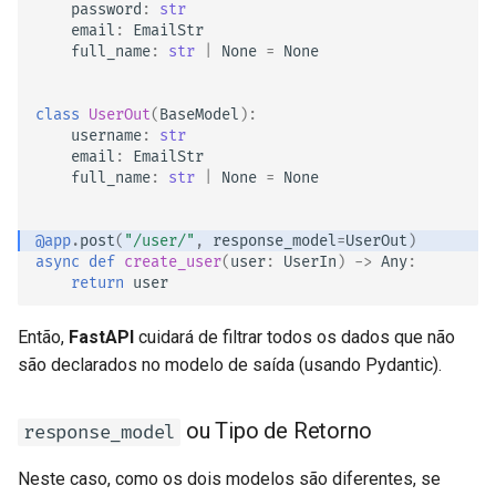
password
:
str
email
:
EmailStr
full_name
:
str
|
None
=
None
class
UserOut
(
BaseModel
):
username
:
str
email
:
EmailStr
full_name
:
str
|
None
=
None
@app
.
post
(
"/user/"
,
response_model
=
UserOut
)
async
def
create_user
(
user
:
UserIn
)
->
Any
:
return
user
Então,
FastAPI
cuidará de filtrar todos os dados que não
são declarados no modelo de saída (usando Pydantic).
ou Tipo de Retorno
response_model
Neste caso, como os dois modelos são diferentes, se