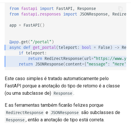
from
fastapi
import
FastAPI
,
Response
from
fastapi.responses
import
JSONResponse
,
Redirect
app
=
FastAPI
()
@app
.
get
(
"/portal"
)
async
def
get_portal
(
teleport
:
bool
=
False
)
->
Resp
if
teleport
:
return
RedirectResponse
(
url
=
"https://www.you
return
JSONResponse
(
content
=
{
"message"
:
"Here's 
Este caso simples é tratado automaticamente pelo
FastAPI porque a anotação do tipo de retorno é a classe
(ou uma subclasse de)
.
Response
E as ferramentas também ficarão felizes porque
e ​​
são subclasses de
RedirectResponse
JSONResponse
, então a anotação de tipo está correta.
Response