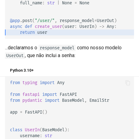
full_name
:
str
|
None
=
None
@app
.
post
(
"/user/"
,
response_model
=
UserOut
)
async
def
create_user
(
user
:
UserIn
)
->
Any
:
return
user
...declaramos o
como nosso modelo
response_model
, que não inclui a senha:
UserOut
Python 3.10+
from
typing
import
Any
from
fastapi
import
FastAPI
from
pydantic
import
BaseModel
,
EmailStr
app
=
FastAPI
()
class
UserIn
(
BaseModel
):
username
:
str