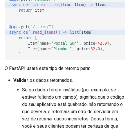
async
def
create_item
(
item
:
Item
)
->
Item
:
Middleware Avançado
EventSourceResponse and
Inválido
return
item
ServerSentEvent
Sub Aplicações - Montagens
Desative o modelo de resposta
@app
.
get
(
"/items/"
)
Middleware
async
def
read_items
()
->
list
[
Item
]:
Atrás de um Proxy
Parâmetros de codificação do
return
[
OpenAPI
modelo de resposta
Item
(
name
=
"Portal Gun"
,
price
=
42.0
),
Templates
Item
(
name
=
"Plumbus"
,
price
=
32.0
),
]
Security Tools
Use o parâmetro
WebSockets
response_model_exclude_unset
O FastAPI usará este tipo de retorno para:
Encoders - jsonable_encoder
Eventos de lifespan
Dados com valores para
Validar
os dados retornados.
Static Files - StaticFiles
campos com padrões
Se os dados forem inválidos (por exemplo, se
Testando WebSockets
estiver faltando um campo), significa que o código
Templating - Jinja2Templates
Dados com os mesmos
do
seu
aplicativo está quebrado, não retornando o
valores que os padrões
Testando eventos: lifespan e
que deveria, e retornará um erro de servidor em
inicialização - encerramento
Test Client - TestClient
vez de retornar dados incorretos. Dessa forma,
e
response_model_include
você e seus clientes podem ter certeza de que
Testando Dependências com
response_model_exclude