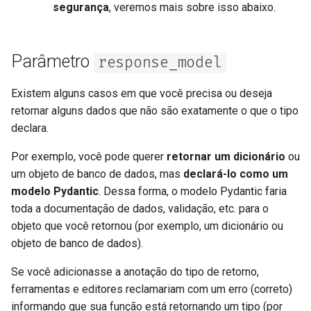
JSON com bytes em Base64
segurança
, veremos mais sobre isso abaixo.
Verificação Estrita de
Content-Type
Parâmetro
response_model
Existem alguns casos em que você precisa ou deseja
retornar alguns dados que não são exatamente o que o tipo
declara.
Por exemplo, você pode querer
retornar um dicionário
ou
um objeto de banco de dados, mas
declará-lo como um
modelo Pydantic
. Dessa forma, o modelo Pydantic faria
toda a documentação de dados, validação, etc. para o
objeto que você retornou (por exemplo, um dicionário ou
objeto de banco de dados).
Se você adicionasse a anotação do tipo de retorno,
ferramentas e editores reclamariam com um erro (correto)
informando que sua função está retornando um tipo (por