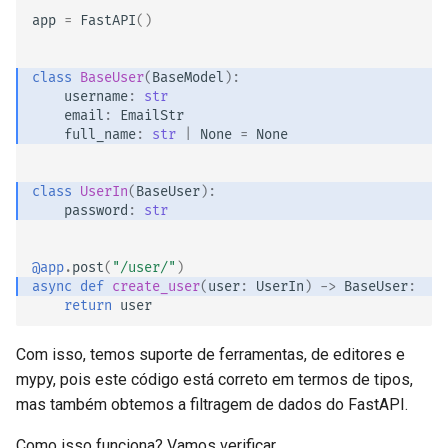
app
=
FastAPI
()
class
BaseUser
(
BaseModel
):
username
:
str
email
:
EmailStr
full_name
:
str
|
None
=
None
class
UserIn
(
BaseUser
):
password
:
str
@app
.
post
(
"/user/"
)
async
def
create_user
(
user
:
UserIn
)
->
BaseUser
:
return
user
Com isso, temos suporte de ferramentas, de editores e
mypy, pois este código está correto em termos de tipos,
mas também obtemos a filtragem de dados do FastAPI.
Como isso funciona? Vamos verificar. 🤓