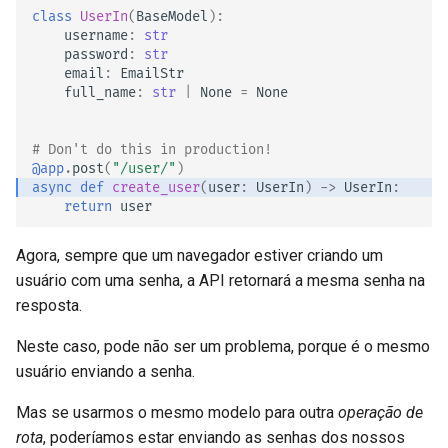
class
UserIn
(
BaseModel
):
username
:
str
password
:
str
email
:
EmailStr
full_name
:
str
|
None
=
None
# Don't do this in production!
@app
.
post
(
"/user/"
)
async
def
create_user
(
user
:
UserIn
)
->
UserIn
:
return
user
Agora, sempre que um navegador estiver criando um
usuário com uma senha, a API retornará a mesma senha na
resposta.
Neste caso, pode não ser um problema, porque é o mesmo
usuário enviando a senha.
Mas se usarmos o mesmo modelo para outra
operação de
rota
, poderíamos estar enviando as senhas dos nossos