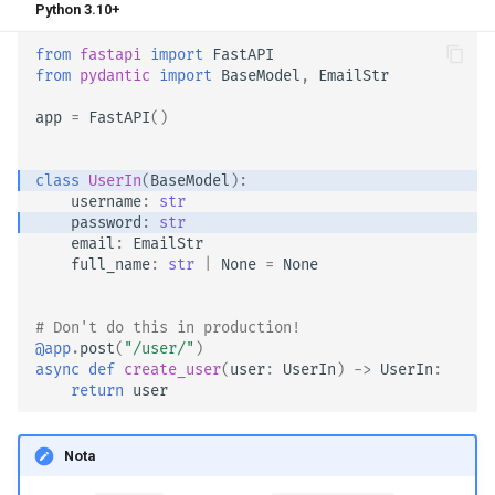
Python 3.10+
from
fastapi
import
FastAPI
from
pydantic
import
BaseModel
,
EmailStr
app
=
FastAPI
()
class
UserIn
(
BaseModel
):
username
:
str
password
:
str
email
:
EmailStr
full_name
:
str
|
None
=
None
# Don't do this in production!
@app
.
post
(
"/user/"
)
async
def
create_user
(
user
:
UserIn
)
->
UserIn
:
return
user
Nota