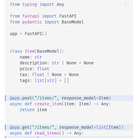
from
typing
import
Any
from
fastapi
import
FastAPI
from
pydantic
import
BaseModel
app
=
FastAPI
()
class
Item
(
BaseModel
):
name
:
str
description
:
str
|
None
=
None
price
:
float
tax
:
float
|
None
=
None
tags
:
list
[
str
]
=
[]
@app
.
post
(
"/items/"
,
response_model
=
Item
)
async
def
create_item
(
item
:
Item
)
->
Any
:
return
item
@app
.
get
(
"/items/"
,
response_model
=
list
[
Item
])
async
def
read_items
()
->
Any
: