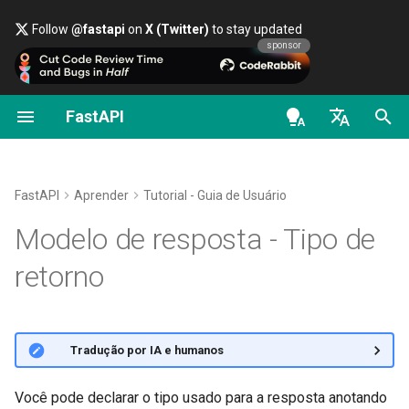
Follow
@fastapi
on
X (Twitter)
to stay updated
sponsor
FastAPI
Classes como Dependências
Segurança - Primeiros
Transmitir dados
Sobre as versões do FastAPI
Geral - Como Fazer -
FastAPI class
FastAPI People
Alternativas, Inspiração e
Escopos OAuth2
OpenAPI docs
Parâmetro
response_model
Passos
Receitas
Comparações
en - English
Subdependências
Configuração Avançada da
FastAPI Cloud
Request Parameters
Ajuda
HTTP Basic Auth
OpenAPI models
Prioridade
response_model
Obter Usuário Atual
Operação de Rota
Migrar do Pydantic v1 para o
História, Design e Futuro
de - Deutsch
FastAPI
Aprender
Tutorial - Guia de Usuário
Pydantic v2
Dependências em
Sobre HTTPS
Status Codes
Contributing
Retorne os mesmos dados de
es - español
Modelo de resposta - Tipo de
decoradores de operações
Simples OAuth2 com senha e
Códigos de status adicionais
Benchmarks
entrada
de rota
Bearer
GraphQL
Execute um Servidor
UploadFile class
Translations
fr - français
retorno
Retornando uma Resposta
Manualmente
Repository Management
Adicione um modelo de saída
hi - हिन्दी
Dependências Globais
OAuth2 com Senha (e
Diretamente
Request e classe APIRoute
Exceptions - HTTPException
Full Stack FastAPI Template
hashing), Bearer com tokens
personalizadas
Conceitos de Implantações
and WebSocketException
ja - 日本語
ou Tipo de
response_model
JWT
Dependências com yield
Resposta Personalizada -
External Links
Retorno
🌐 Tradução por IA e humanos
ko - 한국어
HTML, Stream, File e outras
OpenAPI condicional
Implantar FastAPI em
Dependencies - Depends()
pt - português
provedores de nuvem
and Security()
FastAPI and friends
Tipo de Retorno e Filtragem de
Você pode declarar o tipo usado para a resposta anotando