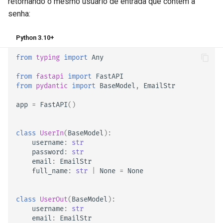
retornando o mesmo usuário de entrada que contém a
senha:
Python 3.10+
from
typing
import
Any
from
fastapi
import
FastAPI
from
pydantic
import
BaseModel
,
EmailStr
app
=
FastAPI
()
class
UserIn
(
BaseModel
):
username
:
str
password
:
str
email
:
EmailStr
full_name
:
str
|
None
=
None
class
UserOut
(
BaseModel
):
username
:
str
email
:
EmailStr