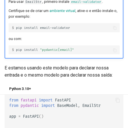
Para usar
, primeiro instale
.
EmailStr
email-validator
Certifique-se de criar um
ambiente virtual
, ative-o e então instale-o,
por exemplo:
$ 
pip
install
ou com:
$ 
pip
install
"pydantic[email]"
E estamos usando este modelo para declarar nossa
entrada e o mesmo modelo para declarar nossa saída:
Python 3.10+
from
fastapi
import
FastAPI
from
pydantic
import
BaseModel
,
EmailStr
app
=
FastAPI
()