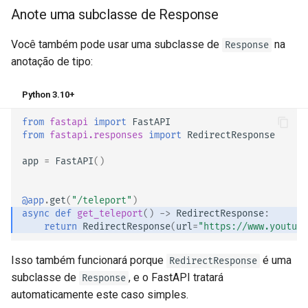
Anote uma subclasse de Response
Você também pode usar uma subclasse de
na
Response
anotação de tipo:
Python 3.10+
from
fastapi
import
FastAPI
from
fastapi.responses
import
RedirectResponse
app
=
FastAPI
()
@app
.
get
(
"/teleport"
)
async
def
get_teleport
()
->
RedirectResponse
:
return
RedirectResponse
(
url
=
"https://www.youtube
Isso também funcionará porque
é uma
RedirectResponse
subclasse de
, e o FastAPI tratará
Response
automaticamente este caso simples.