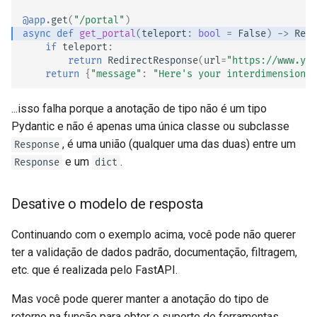
@app
.
get
(
"/portal"
)
async
def
get_portal
(
teleport
:
bool
=
False
)
->
Resp
if
teleport
:
return
RedirectResponse
(
url
=
"https://www.you
return
{
"message"
:
"Here's your interdimensional
...isso falha porque a anotação de tipo não é um tipo
Pydantic e não é apenas uma única classe ou subclasse
, é uma união (qualquer uma das duas) entre um
Response
e ​​um
.
Response
dict
Desative o modelo de resposta
Continuando com o exemplo acima, você pode não querer
ter a validação de dados padrão, documentação, filtragem,
etc. que é realizada pelo FastAPI.
Mas você pode querer manter a anotação do tipo de
retorno na função para obter o suporte de ferramentas