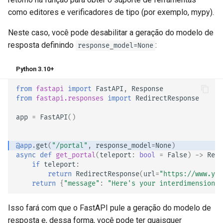
como editores e verificadores de tipo (por exemplo, mypy).
Neste caso, você pode desabilitar a geração do modelo de
resposta definindo
:
response_model=None
Python 3.10+
from
fastapi
import
FastAPI
,
Response
from
fastapi.responses
import
RedirectResponse
app
=
FastAPI
()
@app
.
get
(
"/portal"
,
response_model
=
None
)
async
def
get_portal
(
teleport
:
bool
=
False
)
->
Resp
if
teleport
:
return
RedirectResponse
(
url
=
"https://www.you
return
{
"message"
:
"Here's your interdimensional
Isso fará com que o FastAPI pule a geração do modelo de
resposta e, dessa forma, você pode ter quaisquer