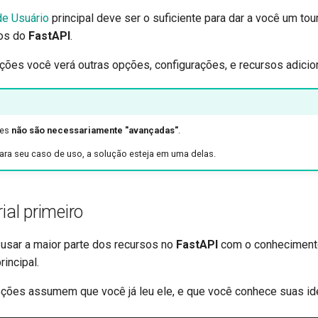
tr - Türkçe
 de Usuário
principal deve ser o suficiente para dar a você um tou
uk - українська мова
sos do
FastAPI
.
zh - 简体中文
ões você verá outras opções, configurações, e recursos adicion
zh-hant - 繁體中文
ões
não são necessariamente "avançadas"
.
para seu caso de uso, a solução esteja em uma delas.
ial primeiro
usar a maior parte dos recursos no
FastAPI
com o conhecimen
rincipal.
ções assumem que você já leu ele, e que você conhece suas ide