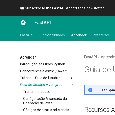
Subscribe to the
FastAPI and friends
newsletter 🎉
FastAPI
FastAPI
Funcionalidades
Aprender
Reference
FastAPI
Aprende
Aprender
Introdução aos tipos Python
Guia de
Concorrência e async / await
Tutorial - Guia de Usuário
Guia de Usuário Avançado
Primeiros Passos
🌐 Tradução
Parâmetros de path
Transmitir dados
Parâmetros de Consulta
Configuração Avançada da
Operação de Rota
Corpo da requisição
Recursos A
Códigos de status adicionais
Parâmetros de consulta e