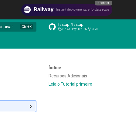
sponsor
fastapi/fastapi
squisar
0.141.1
101.3k
9.7k
Índice
Recursos Adicionais
Leia o Tutorial primeiro