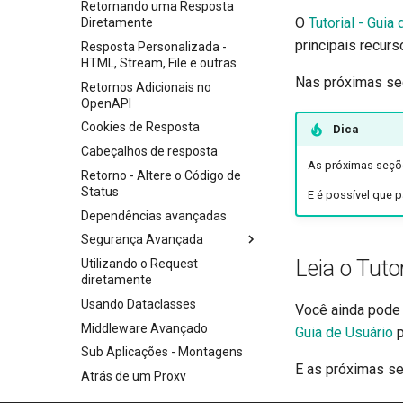
validações de string
Retornando uma Resposta
O
Tutorial - Guia
Diretamente
Parâmetros de path e
principais recur
validações numéricas
Resposta Personalizada -
HTML, Stream, File e outras
Modelos de Parâmetros de
Nas próximas seç
Consulta
Retornos Adicionais no
OpenAPI
Corpo - Múltiplos parâmetros
Cookies de Resposta
Dica
Corpo - Campos
Cabeçalhos de resposta
Corpo - Modelos aninhados
As próximas seç
Retorno - Altere o Código de
Declare dados de exemplo da
Status
E é possível que 
requisição
Dependências avançadas
Tipos de dados extras
Segurança Avançada
Parâmetros de Cookie
Leia o Tutor
Utilizando o Request
Escopos OAuth2
Parâmetros de Cabeçalho
diretamente
HTTP Basic Auth
Modelos de Parâmetros de
Usando Dataclasses
Você ainda pode 
Cookie
Middleware Avançado
Guia de Usuário
p
Modelos de Parâmetros do
Cabeçalho
Sub Aplicações - Montagens
E as próximas se
Modelo de resposta - Tipo de
Atrás de um Proxy
retorno
Templates