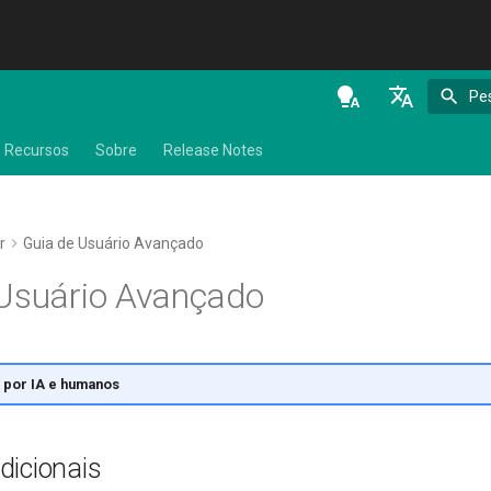
Pe
en - English
Recursos
Sobre
Release Notes
de - Deutsch
es - español
r
Guia de Usuário Avançado
fr - français
 Usuário Avançado
hi - हिन्दी
ja - 日本語
ko - 한국어
 por IA e humanos
pt - português
dicionais
ru - русский язык