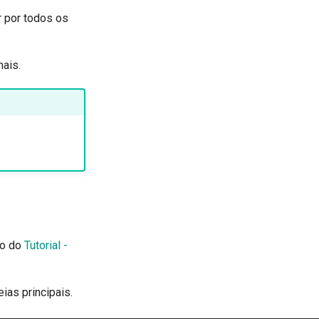
r por todos os
ais.
to do
Tutorial -
ias principais.