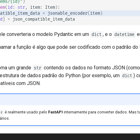
ems/
{id}
"
)
em
(
id
:
str
,
item
:
Item
):
atible_item_data
=
jsonable_encoder
(
item
)
d
]
=
json_compatible_item_data
ele converteria o modelo Pydantic em um
, e o
e
dict
datetime
hamar a função é algo que pode ser codificado com o padrão do
orna um grande
contendo os dados no formato JSON (como 
str
 estrutura de dados padrão do Python (por exemplo, um
) 
dict
atíveis com JSON.
é realmente usado pelo
FastAPI
internamente para converter dados. Mas t
er
ários.