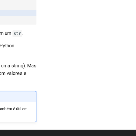
m um
.
str
 Python
uma string). Mas
com valores e
ambém é útil em