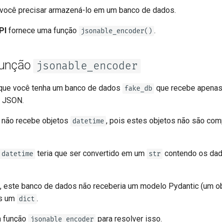
tr - Türkçe
 você precisar armazená-lo em um banco de dados.
uk - українська мова
PI
fornece uma função
.
jsonable_encoder()
zh - 简体中文
zh-hant - 繁體中文
função
jsonable_encoder
que você tenha um banco de dados
que recebe apena
fake_db
 JSON.
 não recebe objetos
, pois estes objetos não são co
datetime
teria que ser convertido em um
contendo os da
datetime
str
 este banco de dados não receberia um modelo Pydantic (um o
as um
.
dict
a função
para resolver isso.
jsonable_encoder