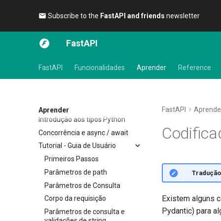
Subscribe to the
FastAPI and friends
newsletter 🎉
FastAPI
FastAPI
Funcionalidades
Aprender
Reference
FastAPI
Aprende
Aprender
Introdução aos tipos Python
Codific
Concorrência e async / await
Tutorial - Guia de Usuário
Primeiros Passos
Parâmetros de path
🌐 Tradução
Parâmetros de Consulta
Existem alguns 
Corpo da requisição
Pydantic) para 
Parâmetros de consulta e
validações de string