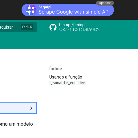
sponsor
fastapi/fastapi
squisar
0.141.1
101.4k
9.7k
Índice
Usando a função
jsonable_encoder
(como um modelo