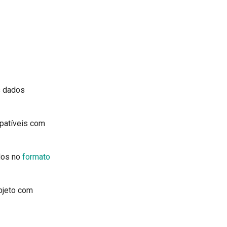
s dados
mpatíveis com
dos no
formato
bjeto com