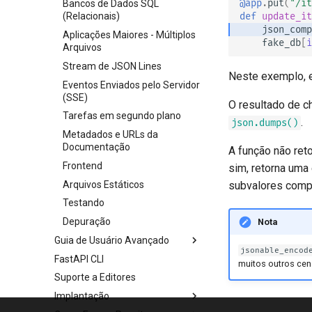
@app
.
put
(
"/it
Bancos de Dados SQL
Simples OAuth2 com senha
def
update_it
(Relacionais)
Dependências Globais
e Bearer
json_comp
Aplicações Maiores - Múltiplos
Dependências com yield
OAuth2 com Senha (e
fake_db
[
i
Arquivos
hashing), Bearer com tokens
JWT
Stream de JSON Lines
Neste exemplo, 
Eventos Enviados pelo Servidor
(SSE)
O resultado de c
Tarefas em segundo plano
.
json.dumps()
Metadados e URLs da
Documentação
A função não ret
Frontend
sim, retorna uma
Arquivos Estáticos
subvalores comp
Testando
Depuração
Nota
Guia de Usuário Avançado
jsonable_encod
FastAPI CLI
Transmitir dados
muitos outros cen
Suporte a Editores
Configuração Avançada da
Operação de Rota
Implantação
Códigos de status adicionais