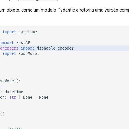
 um objeto, como um modelo Pydantic e retorna uma versão com
import
datetime
import
FastAPI
encoders
import
jsonable_encoder
import
BaseModel
seModel
):
r
:
datetime
on
:
str
|
None
=
None
()