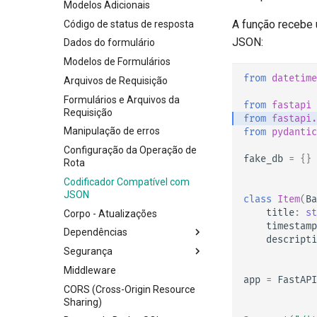
Modelos Adicionais
A função recebe
Código de status de resposta
JSON:
Dados do formulário
Modelos de Formulários
from
datetime
Arquivos de Requisição
Formulários e Arquivos da
from
fastapi
Requisição
from
fastapi.
Manipulação de erros
from
pydantic
Configuração da Operação de
fake_db
=
{}
Rota
Codificador Compatível com
JSON
class
Item
(
Ba
title
:
st
Corpo - Atualizações
timestamp
Dependências
descripti
Segurança
Classes como Dependências
Middleware
Subdependências
Segurança - Primeiros
app
=
FastAPI
Passos
CORS (Cross-Origin Resource
Dependências em
Sharing)
decoradores de operações
Obter Usuário Atual
de rota