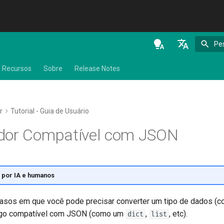
Pe
en - English
Recursos
Sobre
Release Notes
de - Deutsch
es - español
r
Tutorial - Guia de Usuário
fr - français
ador Compatível com JSON
hi - हिन्दी
ja - 日本語
ko - 한국어
 por IA e humanos
pt - português
casos em que você pode precisar converter um tipo de dados 
ru - русский язык
algo compatível com JSON (como um
,
, etc).
dict
list