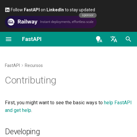
Follow
FastAPI
on
LinkedIn
to stay updated
sponsor
FastAPI
Introdução aos tipos Python
FastAPI class
Alternativas, Inspiração e
Primeiros Passos
Transmitir dados
Sobre as versões do Fast
Geral - Como Fazer -
OpenAPI docs
Developing
Comparações
Receitas
en - English
Concorrência e async / await
Request Parameters
Parâmetros de path
Configuração Avançada da
FastAPI Cloud
OpenAPI models
História, Design e Futuro
Operação de Rota
Migrar do Pydantic v1 para
de - Deutsch
FastAPI
Recursos
Pydantic v2
Tutorial - Guia de Usuário
Status Codes
Parâmetros de Consulta
Sobre HTTPS
es - español
Contributing
Benchmarks
Códigos de status adiciona
GraphQL
Guia de Usuário Avançado
UploadFile class
Corpo da requisição
Execute um Servidor
fr - français
Repository Management
Retornando uma Resposta
Manualmente
hi - हिन्दी
Diretamente
Request e classe APIRout
FastAPI CLI
Exceptions - HTTPException
Parâmetros de consulta e
First, you might want to see the basic ways to
help FastAPI
personalizadas
and WebSocketException
ja - 日本語
validações de string
Conceitos de Implantaçõe
and get help
.
Resposta Personalizada -
Suporte a Editores
ko - 한국어
HTML, Stream, File e outra
OpenAPI condicional
Dependencies - Depends()
Parâmetros de path e
Implantar FastAPI em
Developing
pt - português
and Security()
validações numéricas
provedores de nuvem
Implantação