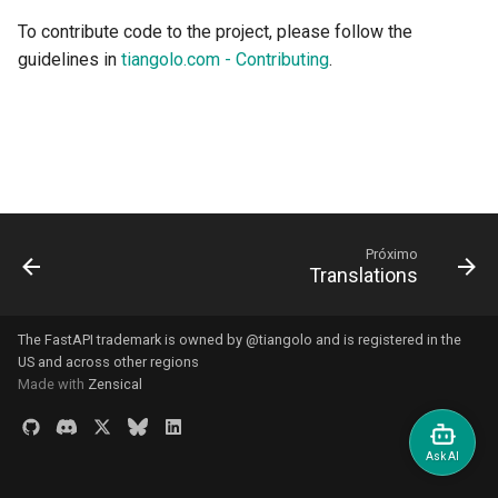
Retornos Adicionais no
Extendendo o OpenAPI
ru - русский язык
To contribute code to the project, please follow the
OpenAPI
APIRouter class
Modelos de Parâmetros d
Trabalhadores do Servidor 
Como Fazer - Receitas
tr - Türkçe
guidelines in
tiangolo.com - Contributing
Consulta
Uvicorn com Trabalhadores
Esquemas OpenAPI
.
Cookies de Resposta
Separados para Entrada e
Background Tasks -
uk - українська мова
Saída ou Não
BackgroundTasks
Corpo - Múltiplos parâmet
FastAPI em contêineres -
zh - 简体中文
Cabeçalhos de resposta
Docker
Recursos Estáticos
Request class
Corpo - Campos
zh-hant - 繁體中文
Personalizados para a UI 
Retorno - Altere o Código 
Documentação (Hospeda
Status
WebSockets
Corpo - Modelos aninhado
Própria)
Próximo
Translations
Dependências avançadas
HTTPConnection class
Declare dados de exemplo
Configure a UI do Swagger
requisição
Segurança Avançada
Response class
The FastAPI trademark is owned by
@tiangolo
and is registered in the
Testando a Base de Dados
Tipos de dados extras
US and across other regions
Utilizando o Request
Custom Response Classes -
Made with
Zensical
Usar antigos códigos de
diretamente
File, HTML, Redirect,
Parâmetros de Cookie
status de erro de
Streaming, etc.
autenticação 403
Usando Dataclasses
Parâmetros de Cabeçalho
Server-Sent Events -