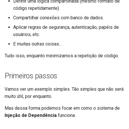
Definir uma lógica compartilhada (mesmo formato de
Middleware Avançado
EventSourceResponse and
código repetidamente).
ServerSentEvent
Compartilhar conexões com banco de dados.
Sub Aplicações - Montagens
Middleware
Aplicar regras de segurança, autenticação, papéis de
Atrás de um Proxy
usuários, etc.
OpenAPI
E muitas outras coisas...
Templates
Security Tools
Tudo isso, enquanto minimizamos a repetição de código.
WebSockets
Encoders - jsonable_encoder
Primeiros passos
Eventos de lifespan
Static Files - StaticFiles
Vamos ver um exemplo simples. Tão simples que não será
Testando WebSockets
muito útil, por enquanto.
Templating - Jinja2Templates
Testando eventos: lifespan e
Mas dessa forma podemos focar em como o sistema de
inicialização - encerramento
Test Client - TestClient
Injeção de Dependência
funciona.
Testando Dependências com