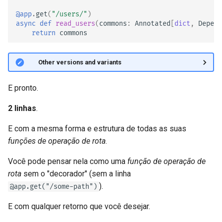
JSON com bytes em Base64
@app
.
get
(
"/users/"
)
async
def
read_users
(
commons
:
Annotated
[
dict
,
Depend
Verificação Estrita de
return
commons
Content-Type
🤓 Other versions and variants
E pronto.
2 linhas
.
E com a mesma forma e estrutura de todas as suas
funções de operação de rota
.
Você pode pensar nela como uma
função de operação de
rota
sem o "decorador" (sem a linha
).
@app.get("/some-path")
E com qualquer retorno que você desejar.