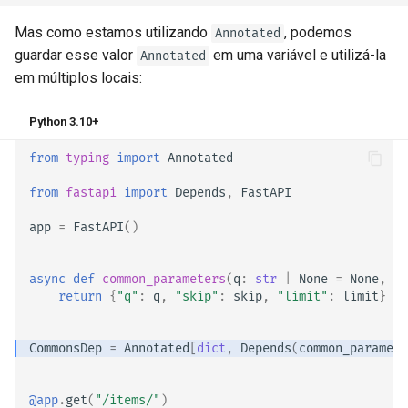
Mas como estamos utilizando
, podemos
Annotated
guardar esse valor
em uma variável e utilizá-la
Annotated
em múltiplos locais:
Python 3.10+
from
typing
import
Annotated
from
fastapi
import
Depends
,
FastAPI
app
=
FastAPI
()
async
def
common_parameters
(
q
:
str
|
None
=
None
,
sk
return
{
"q"
:
q
,
"skip"
:
skip
,
"limit"
:
limit
}
CommonsDep
=
Annotated
[
dict
,
Depends
(
common_paramete
@app
.
get
(
"/items/"
)