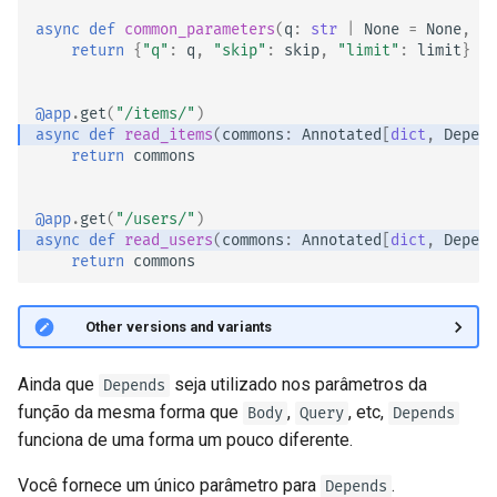
async
def
common_parameters
(
q
:
str
|
None
=
None
,
sk
return
{
"q"
:
q
,
"skip"
:
skip
,
"limit"
:
limit
}
@app
.
get
(
"/items/"
)
async
def
read_items
(
commons
:
Annotated
[
dict
,
Depend
return
commons
@app
.
get
(
"/users/"
)
async
def
read_users
(
commons
:
Annotated
[
dict
,
Depend
return
commons
🤓 Other versions and variants
Ainda que
seja utilizado nos parâmetros da
Depends
função da mesma forma que
,
, etc,
Body
Query
Depends
funciona de uma forma um pouco diferente.
Você fornece um único parâmetro para
.
Depends