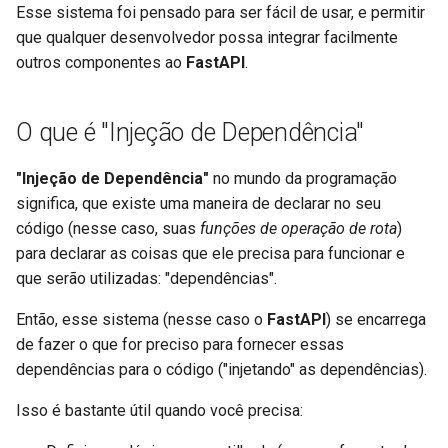
Retornos Adicionais no
Extendendo o OpenAPI
newsletter
Esse sistema foi pensado para ser fácil de usar, e permitir
ru - русский язык
OpenAPI
Trabalhadores do Servidor -
APIRouter class
que qualquer desenvolvedor possa integrar facilmente
tr - Türkçe
Uvicorn com Trabalhadores
Esquemas OpenAPI
outros componentes ao
FastAPI
.
Cookies de Resposta
Separados para Entrada e
Background Tasks -
uk - українська мова
Saída ou Não
FastAPI em contêineres -
BackgroundTasks
zh - 简体中文
Cabeçalhos de resposta
Docker
O que é "Injeção de Dependência"
Recursos Estáticos
Request class
zh-hant - 繁體中文
Personalizados para a UI de
Retorno - Altere o Código de
"Injeção de Dependência"
no mundo da programação
Documentação (Hospedagem
Status
WebSockets
significa, que existe uma maneira de declarar no seu
Própria)
código (nesse caso, suas
funções de operação de rota
)
Dependências avançadas
HTTPConnection class
para declarar as coisas que ele precisa para funcionar e
Configure a UI do Swagger
que serão utilizadas: "dependências".
Segurança Avançada
Response class
Então, esse sistema (nesse caso o
FastAPI
) se encarrega
Testando a Base de Dados
de fazer o que for preciso para fornecer essas
Utilizando o Request
Custom Response Classes -
Usar antigos códigos de
dependências para o código ("injetando" as dependências).
diretamente
File, HTML, Redirect,
status de erro de
Streaming, etc.
Isso é bastante útil quando você precisa:
autenticação 403
Usando Dataclasses
Server-Sent Events -