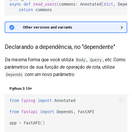
async
def
read_users
(
commons
:
Annotated
[
dict
,
Depend
return
commons
🤓 Other versions and variants
Declarando a dependência, no "dependente"
Da mesma forma que você utiliza
,
, etc. Como
Body
Query
parâmetros de sua
função de operação de rota
, utilize
com um novo parâmetro:
Depends
Python 3.10+
from
typing
import
Annotated
from
fastapi
import
Depends
,
FastAPI
app
=
FastAPI
()