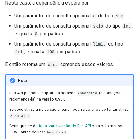
Neste caso, a dependência espera por:
Um parâmetro de consulta opcional
do tipo
.
q
str
Um parâmetro de consulta opcional
do tipo
,
skip
int
e igual a
por padrão.
0
Um parâmetro de consulta opcional
do tipo
limit
, e igual a
por padrão.
int
100
E então retorna um
contendo esses valores.
dict
Nota
FastAPI passou a suportar a notação
(e começou a
Annotated
recomendá-la) na versão 0.95.0.
Se você utiliza uma versão anterior, ocorrerão erros ao tentar utilizar
.
Annotated
Certifique-se de
Atualizar a versão do FastAPI
para pelo menos
0.95.1 antes de usar
.
Annotated