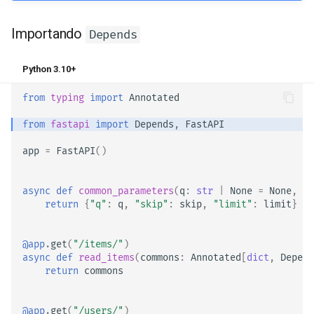
Importando
Depends
Python 3.10+
from
typing
import
Annotated
from
fastapi
import
Depends
,
FastAPI
app
=
FastAPI
()
async
def
common_parameters
(
q
:
str
|
None
=
None
,
sk
return
{
"q"
:
q
,
"skip"
:
skip
,
"limit"
:
limit
}
@app
.
get
(
"/items/"
)
async
def
read_items
(
commons
:
Annotated
[
dict
,
Depend
return
commons
@app
.
get
(
"/users/"
)