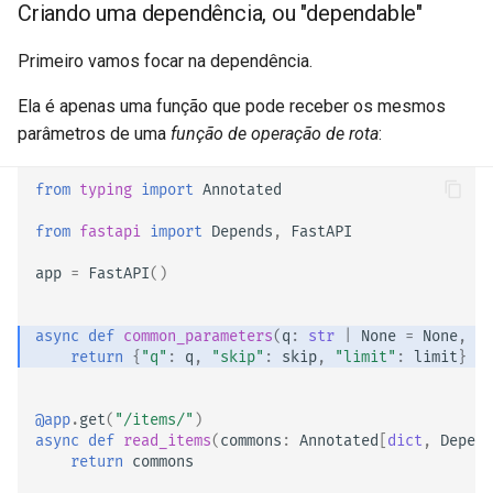
Criando uma dependência, ou "dependable"
Sobreposições
Primeiro vamos focar na dependência.
Testes Assíncronos
Ela é apenas uma função que pode receber os mesmos
Configurações e Variáveis de
parâmetros de uma
função de operação de rota
:
Ambiente
from
typing
import
Annotated
Callbacks na OpenAPI
from
fastapi
import
Depends
,
FastAPI
Webhooks OpenAPI
app
=
FastAPI
()
Adicionando WSGI - Flask,
Django, entre outros
async
def
common_parameters
(
q
:
str
|
None
=
None
,
sk
return
{
"q"
:
q
,
"skip"
:
skip
,
"limit"
:
limit
}
Gerando SDKs
@app
.
get
(
"/items/"
)
async
def
read_items
(
commons
:
Annotated
[
dict
,
Depend
Tipos Avançados de Python
return
commons