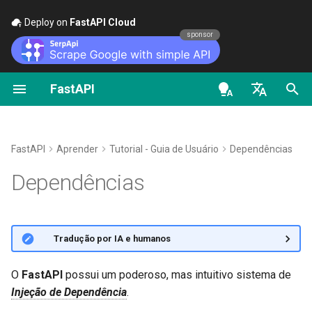
Deploy on
FastAPI Cloud
🚀
sponsor
FastAPI
Segurança - Primeiros
Transmitir dados
Sobre as versões do FastAPI
Geral - Como Fazer -
FastAPI class
FastAPI People
Alternativas, Inspiração e
Escopos OAuth2
OpenAPI docs
Passos
Receitas
Comparações
en - English
Configuração Avançada da
FastAPI Cloud
Request Parameters
Ajuda
HTTP Basic Auth
OpenAPI models
Obter Usuário Atual
Operação de Rota
Migrar do Pydantic v1 para o
História, Design e Futuro
de - Deutsch
FastAPI
Aprender
Tutorial - Guia de Usuário
Dependências
Pydantic v2
Sobre HTTPS
Status Codes
Contributing
es - español
Dependências
Simples OAuth2 com senha e
Códigos de status adicionais
Benchmarks
Bearer
GraphQL
Execute um Servidor
UploadFile class
Translations
fr - français
Retornando uma Resposta
Manualmente
Repository Management
hi - हिन्दी
OAuth2 com Senha (e
Diretamente
Request e classe APIRoute
Exceptions - HTTPException
Full Stack FastAPI Template
🌐 Tradução por IA e humanos
hashing), Bearer com tokens
personalizadas
Conceitos de Implantações
and WebSocketException
ja - 日本語
JWT
Resposta Personalizada -
External Links
ko - 한국어
O
FastAPI
possui um poderoso, mas intuitivo sistema de
HTML, Stream, File e outras
OpenAPI condicional
Implantar FastAPI em
Dependencies - Depends()
Injeção de Dependência
.
pt - português
provedores de nuvem
and Security()
FastAPI and friends