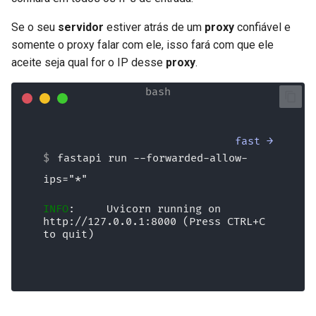
Formulários e Arquivos da
Se o seu
servidor
estiver atrás de um
proxy
confiável e
Requisição
somente o proxy falar com ele, isso fará com que ele
aceite seja qual for o IP desse
proxy
.
Manipulação de erros
Configuração da Operação de
Rota
fastapi run --forwarded-allow-
Codificador Compatível com
ips="*"
JSON
INFO
:     Uvicorn running on 
Corpo - Atualizações
http://127.0.0.1:8000 (Press CTRL+C 
to quit)
Dependências
restart ↻
Segurança