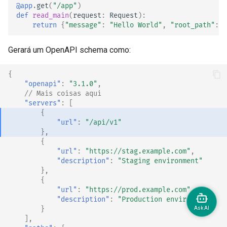
@app
.
get
(
"/app"
)
def
read_main
(
request
:
Request
):
return
{
"message"
:
"Hello World"
,
"root_path"
:
r
Gerará um OpenAPI schema como:
{
"openapi"
:
"3.1.0"
,
// Mais coisas aqui
"servers"
:
[
{
"url"
:
"/api/v1"
},
{
"url"
:
"https://stag.example.com"
,
"description"
:
"Staging environment"
},
{
"url"
:
"https://prod.example.com"
,
"description"
:
"Production environment"
}
],