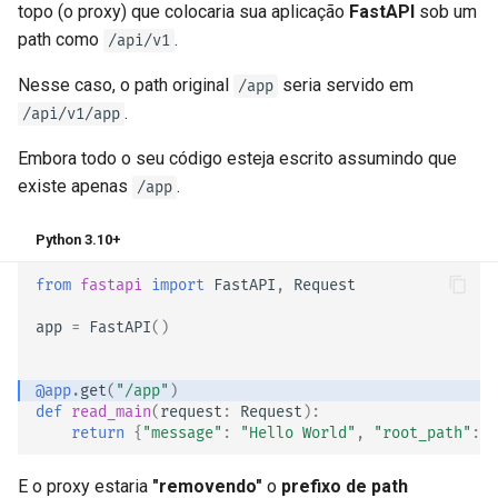
topo (o proxy) que colocaria sua aplicação
FastAPI
sob um
path como
.
/api/v1
Nesse caso, o path original
seria servido em
/app
.
/api/v1/app
Embora todo o seu código esteja escrito assumindo que
existe apenas
.
/app
Python 3.10+
from
fastapi
import
FastAPI
,
Request
app
=
FastAPI
()
@app
.
get
(
"/app"
)
def
read_main
(
request
:
Request
):
return
{
"message"
:
"Hello World"
,
"root_path"
:
r
E o proxy estaria
"removendo"
o
prefixo de path