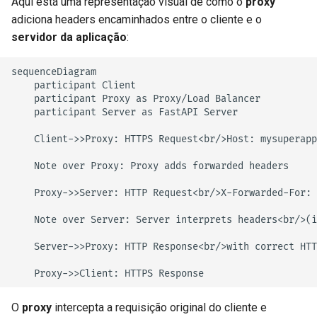
Aqui está uma representação visual de como o
proxy
adiciona headers encaminhados entre o cliente e o
servidor da aplicação
:
sequenceDiagram

    participant Client

    participant Proxy as Proxy/Load Balancer

    participant Server as FastAPI Server

    Client->>Proxy: HTTPS Request<br/>Host: mysuperapp
    Note over Proxy: Proxy adds forwarded headers

    Proxy->>Server: HTTP Request<br/>X-Forwarded-For: 
    Note over Server: Server interprets headers<br/>(i
    Server->>Proxy: HTTP Response<br/>with correct HTT
    Proxy->>Client: HTTPS Response
O
proxy
intercepta a requisição original do cliente e