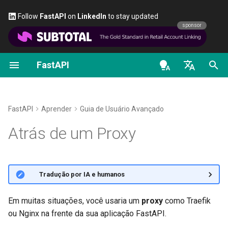
Follow
FastAPI
on
LinkedIn
to stay updated
sponsor
FastAPI
Primeiros Passos
Escopos OAuth2
Sobre as versões do FastAPI
Geral - Como Fazer -
FastAPI class
FastAPI People
Alternativas, Inspiração e
Classes como Dependênci
Segurança - Primeiros
OpenAPI docs
Headers Encaminhados pelo
Receitas
Comparações
Passos
Proxy
en - English
Parâmetros de path
HTTP Basic Auth
FastAPI Cloud
Request Parameters
Ajuda
Subdependências
OpenAPI models
Migrar do Pydantic v1 para o
História, Design e Futuro
Obter Usuário Atual
Ativar headers encaminhados
de - Deutsch
FastAPI
Aprender
Guia de Usuário Avançado
Pydantic v2
Parâmetros de Consulta
Sobre HTTPS
Status Codes
Contributing
Dependências em
pelo proxy
es - español
Atrás de um Proxy
Benchmarks
decoradores de operações
Simples OAuth2 com senh
GraphQL
de rota
Bearer
Corpo da requisição
Execute um Servidor
UploadFile class
Translations
Redirecionamentos com
fr - français
Manualmente
Repository Management
HTTPS
hi - हिन्दी
Request e classe APIRoute
Dependências Globais
OAuth2 com Senha (e
Parâmetros de consulta e
Exceptions - HTTPException
Full Stack FastAPI Template
🌐 Tradução por IA e humanos
personalizadas
hashing), Bearer com toke
validações de string
Conceitos de Implantações
and WebSocketException
ja - 日本語
Como funcionam os headers
JWT
Dependências com yield
External Links
encaminhados pelo proxy
ko - 한국어
Em muitas situações, você usaria um
proxy
como Traefik
OpenAPI condicional
Parâmetros de path e
Implantar FastAPI em
Dependencies - Depends()
ou Nginx na frente da sua aplicação FastAPI.
pt - português
validações numéricas
provedores de nuvem
and Security()
Proxy com um prefixo de path
FastAPI and friends