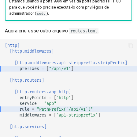
Estamos usando a porta 9999 em vez da porta padrão HTTP 80
para que você não precise executá-lo com privilégios de
administrador (
).
sudo
Agora crie esse outro arquivo
:
routes.toml
[http]
[http.middlewares]
[http.middlewares.api-stripprefix.stripPrefix]
prefixes
=
[
"/api/v1"
]
[http.routers]
[http.routers.app-http]
entryPoints
=
[
"http"
]
service
=
"app"
rule
=
"PathPrefix(`/api/v1`)"
middlewares
=
[
"api-stripprefix"
]
[http.services]