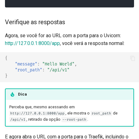
Verifique as respostas
Agora, se você for ao URL com a porta para o Uvicorn:
http://127.0.0.1:8000/app
, você verá a resposta normal:
{
"message"
:
"Hello World"
,
"root_path"
:
"/api/v1"
}
Dica
Perceba que, mesmo acessando em
, ele mostra o
de
http://127.0.0.1:8000/app
root_path
, retirado da opção
.
/api/v1
--root-path
E agora abra o URL com a porta para o Traefik, incluindo o