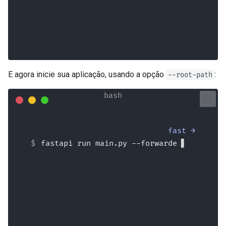
INFO[0000] Configuration loaded from 
file: 
/home/user/awesomeapi/traefik.toml
E agora inicie sua aplicação, usando a opção
:
--root-path
fast →
fastapi run main.py --forwarded-
allow-ips="*"