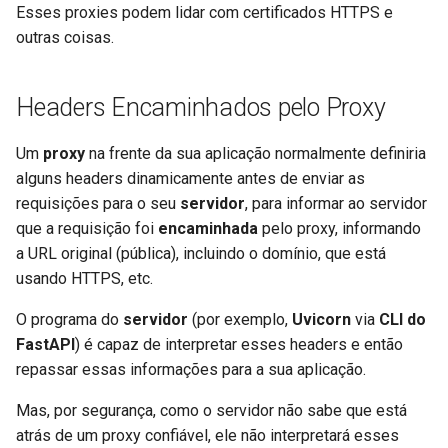
Extendendo o OpenAPI
removido
newsletter
Esses proxies podem lidar com certificados HTTPS e
ru - русский язык
Modelos de Parâmetros de
Trabalhadores do Servidor -
APIRouter class
outras coisas.
tr - Türkçe
Consulta
Uvicorn com Trabalhadores
Esquemas OpenAPI
Fornecendo o
root_path
Separados para Entrada e
Background Tasks -
uk - українська мова
Saída ou Não
Corpo - Múltiplos parâmetros
FastAPI em contêineres -
BackgroundTasks
Headers Encaminhados pelo Proxy
Verificando o
atual
root_path
zh - 简体中文
Docker
Recursos Estáticos
Corpo - Campos
Request class
Configurando o
na
Um
proxy
na frente da sua aplicação normalmente definiria
root_path
zh-hant - 繁體中文
Personalizados para a UI de
aplicação FastAPI
alguns headers dinamicamente antes de enviar as
Documentação (Hospedagem
Corpo - Modelos aninhados
WebSockets
requisições para o seu
servidor
, para informar ao servidor
Própria)
Sobre
root_path
que a requisição foi
encaminhada
pelo proxy, informando
Declare dados de exemplo da
HTTPConnection class
a URL original (pública), incluindo o domínio, que está
Configure a UI do Swagger
requisição
Sobre proxies com um prefixo de
usando HTTPS, etc.
path removido
Response class
O programa do
servidor
(por exemplo,
Uvicorn
via
CLI do
Testando a Base de Dados
Tipos de dados extras
FastAPI
) é capaz de interpretar esses headers e então
Testando localmente com
Custom Response Classes -
Usar antigos códigos de
repassar essas informações para a sua aplicação.
Parâmetros de Cookie
Traefik
File, HTML, Redirect,
status de erro de
Streaming, etc.
Mas, por segurança, como o servidor não sabe que está
autenticação 403
Parâmetros de Cabeçalho
Verifique as respostas
atrás de um proxy confiável, ele não interpretará esses
Server-Sent Events -