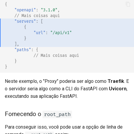
{
"openapi"
:
"3.1.0"
,
// Mais coisas aqui
"servers"
:
[
{
"url"
:
"/api/v1"
}
],
"paths"
:
{
// Mais coisas aqui
}
}
Neste exemplo, o "Proxy" poderia ser algo como
Traefik
. E
o servidor seria algo como a CLI do FastAPI com
Uvicorn
,
executando sua aplicação FastAPI.
Fornecendo o
root_path
Para conseguir isso, você pode usar a opção de linha de