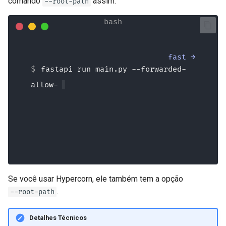
comando
assim:
--root-path
fast →
fastapi run main.py --forwarded-
allow-ips="*" --root-
Se você usar Hypercorn, ele também tem a opção
.
--root-path
Detalhes Técnicos