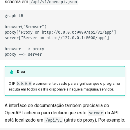
schema em
.
/api/v1/openapi.json
graph LR

browser("Browser")

proxy["Proxy on http://0.0.0.0:9999/api/v1/app"]

server["Server on http://127.0.0.1:8000/app"]

browser --> proxy

proxy --> server
Dica
O IP
é comumente usado para significar que o programa
0.0.0.0
escuta em todos os IPs disponíveis naquela máquina/servidor.
A interface de documentação também precisaria do
OpenAPI schema para declarar que este
da API
server
está localizado em
(atrás do proxy). Por exemplo:
/api/v1