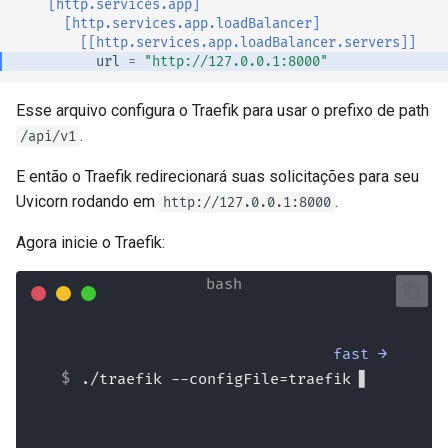
[http.services.app]
[http.services.app.loadBalancer]
[[http.services.app.loadBalancer.servers]]
url
=
"http://127.0.0.1:8000"
Esse arquivo configura o Traefik para usar o prefixo de path
.
/api/v1
E então o Traefik redirecionará suas solicitações para seu
Uvicorn rodando em
.
http://127.0.0.1:8000
Agora inicie o Traefik:
fast →
./traefik --
configFile=traefik.toml