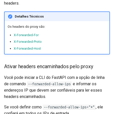
headers.
EventSourceResponse and
Modelos de Parâmetros de
Verifique a interface de
ServerSentEvent
Cookie
documentação
Detalhes Técnicos
Middleware
Modelos de Parâmetros do
Servidores adicionais
Os headers do proxy são:
Cabeçalho
X-Forwarded-For
OpenAPI
Desabilitar servidor automático
X-Forwarded-Proto
Modelo de resposta - Tipo de
de
root_path
retorno
Security Tools
X-Forwarded-Host
Montando uma sub-aplicação
Modelos Adicionais
Encoders - jsonable_encoder
Ativar headers encaminhados pelo proxy
Código de status de resposta
Static Files - StaticFiles
Você pode iniciar a CLI do FastAPI com a opção de linha
de comando
e informar os
--forwarded-allow-ips
Dados do formulário
Templating - Jinja2Templates
endereços IP que devem ser confiáveis para ler esses
headers encaminhados.
Modelos de Formulários
Test Client - TestClient
Se você definir como
, ele
--forwarded-allow-ips="*"
Arquivos de Requisição
confiará em todos os IPs de entrada.