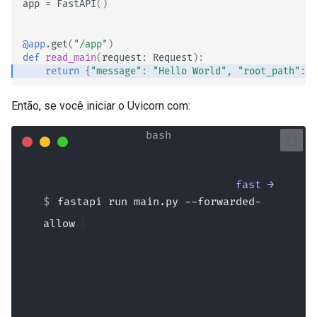
app
=
FastAPI
()
@app
.
get
(
"/app"
)
def
read_main
(
request
:
Request
):
return
{
"message"
:
"Hello World"
,
"root_path"
:
r
Então, se você iniciar o Uvicorn com:
fast →
fastapi run main.py --forwarded-
allow-ips="*" --root