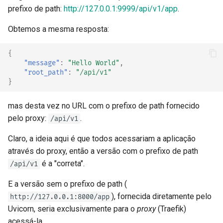
prefixo de path:
http://127.0.0.1:9999/api/v1/app
.
Obtemos a mesma resposta:
{
"message"
:
"Hello World"
,
"root_path"
:
"/api/v1"
}
mas desta vez no URL com o prefixo de path fornecido
pelo proxy:
.
/api/v1
Claro, a ideia aqui é que todos acessariam a aplicação
através do proxy, então a versão com o prefixo de path
é a "correta".
/api/v1
E a versão sem o prefixo de path (
), fornecida diretamente pelo
http://127.0.0.1:8000/app
Uvicorn, seria exclusivamente para o
proxy
(Traefik)
acessá-la.