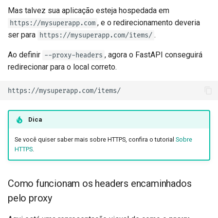
Documentação
Mas talvez sua aplicação esteja hospedada em
, e o redirecionamento deveria
https://mysuperapp.com
Frontend
ser para
.
https://mysuperapp.com/items/
Ao definir
, agora o FastAPI conseguirá
--proxy-headers
Arquivos Estáticos
redirecionar para o local correto. 😎
Testando
Depuração
Dica
Se você quiser saber mais sobre HTTPS, confira o tutorial
Sobre
HTTPS
.
Como funcionam os headers encaminhados
pelo proxy