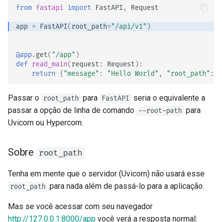
from
fastapi
import
FastAPI
,
Request
app
=
FastAPI
(
root_path
=
"/api/v1"
)
@app
.
get
(
"/app"
)
def
read_main
(
request
:
Request
):
return
{
"message"
:
"Hello World"
,
"root_path"
:
r
Passar o
para
seria o equivalente a
root_path
FastAPI
passar a opção de linha de comando
para
--root-path
Uvicorn ou Hypercorn.
Sobre
root_path
Tenha em mente que o servidor (Uvicorn) não usará esse
para nada além de passá-lo para a aplicação.
root_path
Mas se você acessar com seu navegador
http://127.0.0.1:8000/app
você verá a resposta normal: