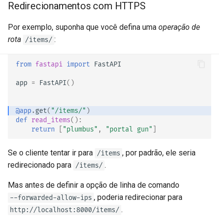
Middleware
Redirecionamentos com HTTPS
CORS (Cross-Origin Resource
Por exemplo, suponha que você defina uma
operação de
Sharing)
rota
:
/items/
Bancos de Dados SQL
from
fastapi
import
FastAPI
(Relacionais)
app
=
FastAPI
()
Aplicações Maiores -
Múltiplos Arquivos
@app
.
get
(
"/items/"
)
def
read_items
():
return
[
"plumbus"
,
"portal gun"
]
Stream de JSON Lines
Se o cliente tentar ir para
, por padrão, ele seria
/items
Eventos Enviados pelo
redirecionado para
.
/items/
Servidor (SSE)
Mas antes de definir a opção de linha de comando
Tarefas em segundo plano
, poderia redirecionar para
--forwarded-allow-ips
.
http://localhost:8000/items/
Metadados e URLs da