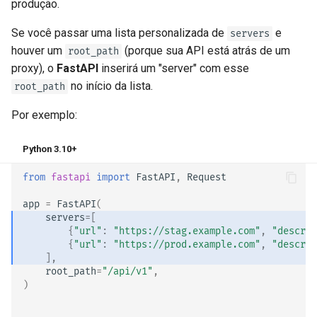
produção.
Se você passar uma lista personalizada de
e
servers
houver um
(porque sua API está atrás de um
root_path
proxy), o
FastAPI
inserirá um "server" com esse
no início da lista.
root_path
Por exemplo:
Python 3.10+
from
fastapi
import
FastAPI
,
Request
app
=
FastAPI
(
servers
=
[
{
"url"
:
"https://stag.example.com"
,
"descrip
{
"url"
:
"https://prod.example.com"
,
"descrip
],
root_path
=
"/api/v1"
,
)