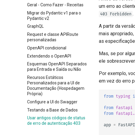
validações de string
Retornando uma Resposta
FastAPI Cloud
Geral - Como Fazer - Receitas
um erro ao clien
Diretamente
Parâmetros de path e
Sobre HTTPS
Migrar do Pydantic v1 para o
.
403 Forbidden
validações numéricas
Resposta Personalizada -
Pydantic v2
Execute um Servidor
HTML, Stream, File e outras
Modelos de Parâmetros de
A partir da versã
Manualmente
GraphQL
Consulta
Retornos Adicionais no
mais apropriado,
Conceitos de Implantações
Request e classe APIRoute
OpenAPI
Corpo - Múltiplos parâmetros
personalizadas
as especificaçõ
Implantar FastAPI em
Cookies de Resposta
Corpo - Campos
provedores de nuvem
OpenAPI condicional
Cabeçalhos de resposta
Mas, se por algu
Corpo - Modelos aninhados
Trabalhadores do Servidor -
Extendendo o OpenAPI
Retorno - Altere o Código de
ele sobrescreve
Declare dados de exemplo da
Uvicorn com Trabalhadores
Esquemas OpenAPI Separados
Status
requisição
FastAPI em contêineres -
para Entrada e Saída ou Não
Dependências avançadas
Por exemplo, vo
Tipos de dados extras
Docker
Recursos Estáticos
Segurança Avançada
em vez do erro 
Parâmetros de Cookie
Personalizados para a UI de
Utilizando o Request
Documentação (Hospedagem
Escopos OAuth2
Parâmetros de Cabeçalho
diretamente
Própria)
from
typing
i
HTTP Basic Auth
Modelos de Parâmetros de
Usando Dataclasses
Configure a UI do Swagger
Cookie
from
fastapi
Middleware Avançado
Testando a Base de Dados
Modelos de Parâmetros do
from
fastapi.
Cabeçalho
Sub Aplicações - Montagens
Usar antigos códigos de status
de erro de autenticação 403
app
=
FastAPI
Modelo de resposta - Tipo de
Atrás de um Proxy
retorno
Templates