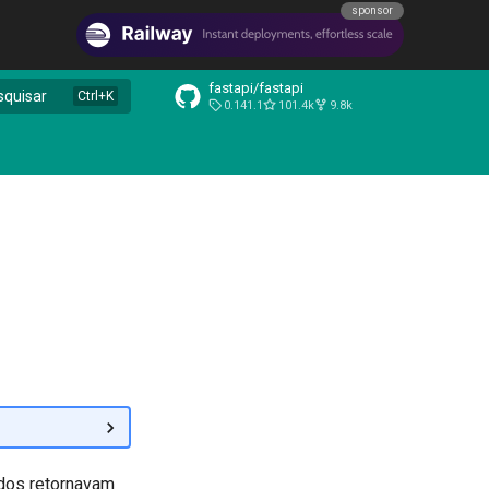
sponsor
fastapi/fastapi
squisar
0.141.1
101.4k
9.8k
e
ados retornavam