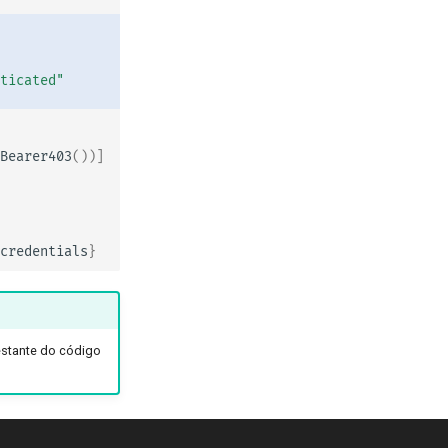
ticated"
Bearer403
())]
credentials
}
restante do código