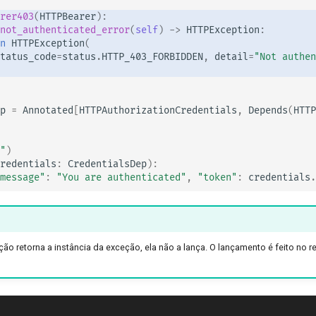
rer403
(
HTTPBearer
):
not_authenticated_error
(
self
)
->
HTTPException
:
n
HTTPException
(
tatus_code
=
status
.
HTTP_403_FORBIDDEN
,
detail
=
"Not authen
p
=
Annotated
[
HTTPAuthorizationCredentials
,
Depends
(
HTTP
"
)
redentials
:
CredentialsDep
):
message"
:
"You are authenticated"
,
"token"
:
credentials
.
ão retorna a instância da exceção, ela não a lança. O lançamento é feito no 