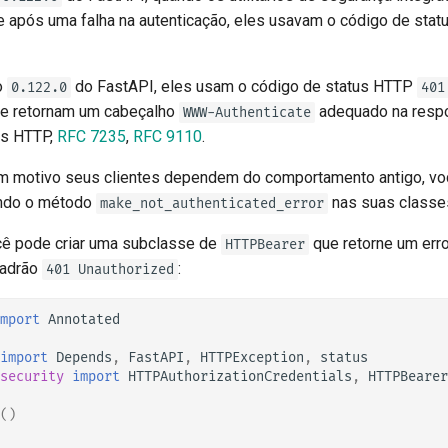
tr - Türkçe
te após uma falha na autenticação, eles usavam o código de sta
uk - українська мова
zh - 简体中文
o
do FastAPI, eles usam o código de status HTTP
0.122.0
401
 e retornam um cabeçalho
adequado na resp
WWW-Authenticate
zh-hant - 繁體中文
es HTTP,
RFC 7235
,
RFC 9110
.
m motivo seus clientes dependem do comportamento antigo, voc
ndo o método
nas suas classe
make_not_authenticated_error
cê pode criar uma subclasse de
que retorne um err
HTTPBearer
padrão
:
401 Unauthorized
mport
Annotated
import
Depends
,
FastAPI
,
HTTPException
,
status
security
import
HTTPAuthorizationCredentials
,
HTTPBearer
()