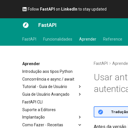
Follow
FastAPI
on
LinkedIn
to stay updated
FastAPI
FastAPI
Funcionalidades
Aprender
Reference
FastAPI
Aprende
Aprender
Introdução aos tipos Python
Usar ant
Concorrência e async / await
autentic
Tutorial - Guia de Usuário
Guia de Usuário Avançado
Primeiros Passos
FastAPI CLI
Parâmetros de path
Transmitir dados
Suporte a Editores
Parâmetros de Consulta
Configuração Avançada da
🌐 Tradução
Operação de Rota
Implantação
Corpo da requisição
Códigos de status adicionais
Como Fazer - Receitas
Parâmetros de consulta e
Sobre as versões do FastAPI
Antes da versão