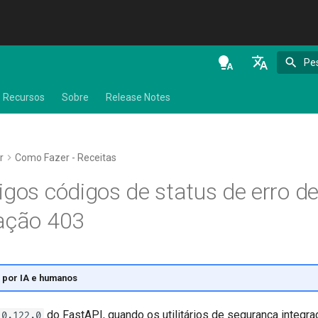
Pe
en - English
Recursos
Sobre
Release Notes
de - Deutsch
es - español
r
Como Fazer - Receitas
fr - français
igos códigos de status de erro d
hi - हिन्दी
ação 403
ja - 日本語
ko - 한국어
pt - português
 por IA e humanos
ru - русский язык
do FastAPI, quando os utilitários de segurança integr
0.122.0