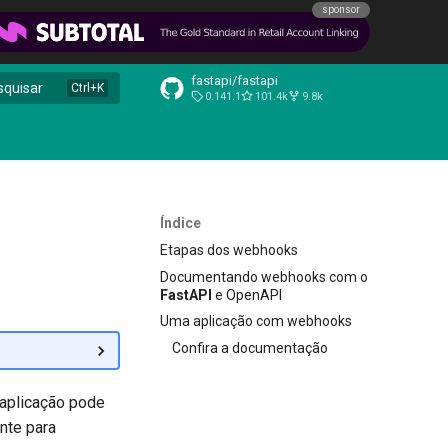
sponsor
fastapi/fastapi
squisar
0.141.1
101.4k
9.8k
Índice
Etapas dos webhooks
Documentando webhooks com o
FastAPI
e OpenAPI
Uma aplicação com webhooks
Confira a documentação
 aplicação pode
nte para