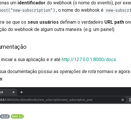
penas um
identificador
do webhook (o nome do evento), por ex
, o nome do webhook é
post("new-subscription")
new-subscr
era-se que os
seus usuários
definam o verdadeiro
URL path
on
ção do webhook de algum outra maneira. (e.g. um painel).
cumentação
niciar a sua aplicação e ir até
http://127.0.0.1:8000/docs
.
 sua documentação possui as
operações de rota
normais e agora
s
: