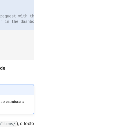
request with this
` in the dashboard.
 de
 ao estruturar a
), o texto
/items/