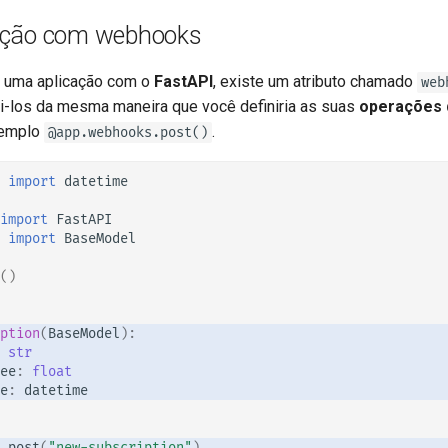
ação com webhooks
a uma aplicação com o
FastAPI
, existe um atributo chamado
web
ini-los da mesma maneira que você definiria as suas
operações 
xemplo
.
@app.webhooks.post()
import
datetime
import
FastAPI
import
BaseModel
()
ption
(
BaseModel
):
str
ee
:
float
e
:
datetime
.
post
(
"new-subscription"
)