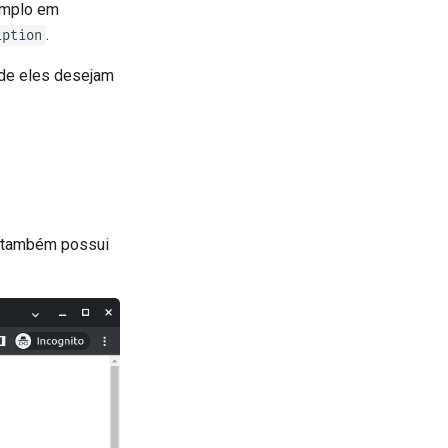
emplo em
.
iption
de eles desejam
 também possui