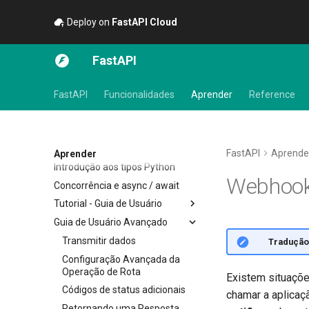
Deploy on
FastAPI Cloud
🚀
FastAPI
FastAPI
Funcionalidades
Aprender
Reference
FastAPI
Aprende
Aprender
Introdução aos tipos Python
Webhook
Concorrência e async / await
Tutorial - Guia de Usuário
Guia de Usuário Avançado
Primeiros Passos
Parâmetros de path
Transmitir dados
🌐 Tradução
Parâmetros de Consulta
Configuração Avançada da
Operação de Rota
Existem situaçõ
Corpo da requisição
Códigos de status adicionais
chamar a aplica
Parâmetros de consulta e
validações de string
Retornando uma Resposta