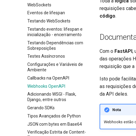
Toda a
lógica
sob
Modelos Adicionais
WebSockets
requisições cabe
Código de status de resposta
Eventos de lifespan
código
.
Dados do formulário
Testando WebSockets
Modelos de Formulários
Testando eventos: lifespan e
Arquivos de Requisição
inicialização - encerramento
Documenta
Formulários e Arquivos da
Testando Dependências com
Requisição
Sobreposições
Com o
FastAPI
,
Manipulação de erros
Testes Assíncronos
das operações HT
Configuração da Operação de
Configurações e Variáveis de
requisição que a 
Rota
Ambiente
Codificador Compatível com
Callbacks na OpenAPI
Isto pode facilit
JSON
as requisições 
Webhooks OpenAPI
Corpo - Atualizações
da API deles.
Adicionando WSGI - Flask,
Dependências
Django, entre outros
Segurança
Gerando SDKs
Classes como Dependências
Nota
Middleware
Tipos Avançados de Python
Subdependências
Segurança - Primeiros
Passos
Webhooks estão dis
CORS (Cross-Origin Resource
JSON com bytes em Base64
Dependências em
Sharing)
decoradores de operações
Obter Usuário Atual
Verificação Estrita de Content-
de rota