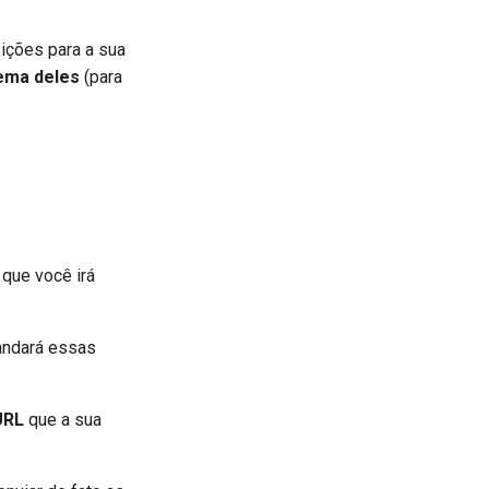
ições para a sua
tema deles
(para
que você irá
andará essas
URL
que a sua