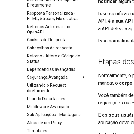
notificar
algum t
Diretamente
Parâmetros de path e
validações numéricas
Resposta Personalizada -
Isso significa q
HTML, Stream, File e outras
API, é a
sua API
Modelos de Parâmetros de
Consulta
Retornos Adicionais no
a API deles, a ap
OpenAPI
Corpo - Múltiplos parâmetros
Cookies de Resposta
Isso normalmen
Corpo - Campos
Cabeçalhos de resposta
Corpo - Modelos aninhados
Retorno - Altere o Código de
Declare dados de exemplo da
Etapas do
Status
requisição
Dependências avançadas
Tipos de dados extras
Normalmente, o 
Segurança Avançada
Parâmetros de Cookie
mandar, o
corpo 
Utilizando o Request
Escopos OAuth2
Parâmetros de Cabeçalho
diretamente
HTTP Basic Auth
Você também def
Modelos de Parâmetros de
Usando Dataclasses
Cookie
requisições ou e
Middleware Avançado
Modelos de Parâmetros do
E os
seus usuár
Cabeçalho
Sub Aplicações - Montagens
aplicação deve e
Modelo de resposta - Tipo de
Atrás de um Proxy
retorno
Templates