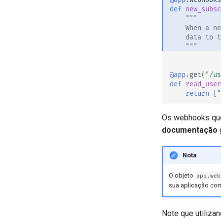
Configure a UI do Swagger
def
new_subsc
"""
Testando a Base de Dados
    When a ne
Usar antigos códigos de status
    data to t
de erro de autenticação 403
    """
@app
.
get
(
"/us
def
read_user
return
[
"
Os webhooks que
documentação
Nota
O objeto
app.web
sua aplicação com
Note que utiliza