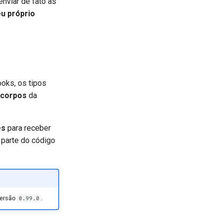
nviar de fato as
u próprio
oks, os tipos
corpos
da
es
para receber
 parte do código
versão
.
0.99.0