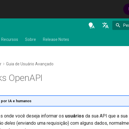
Pe
en - English
Recursos
Sobre
Release Notes
de - Deutsch
es - español
r
Guia de Usuário Avançado
fr - français
s OpenAPI
hi - हिन्दी
ja - 日本語
ko - 한국어
 por IA e humanos
pt - português
es onde você deseja informar os
usuários
da sua API que a sua
ru - русский язык
ção
deles
(enviando uma requisição) com alguns dados, normalme