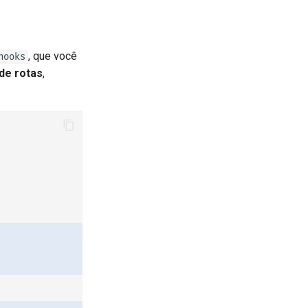
, que você
hooks
de rotas
,