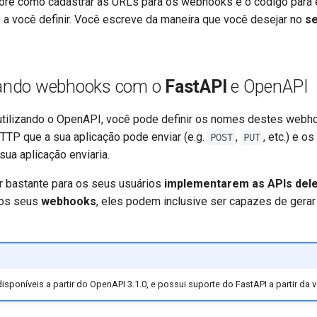
re como cadastrar as URLs para os webhooks e o código para e
 a você definir. Você escreve da maneira que você desejar no
se
ndo webhooks com o
FastAPI
e OpenAPI
 utilizando o OpenAPI, você pode definir os nomes destes webho
TP que a sua aplicação pode enviar (e.g.
,
, etc.) e os
POST
PUT
sua aplicação enviaria.
ar bastante para os seus usuários
implementarem as APIs del
dos seus
webhooks
, eles podem inclusive ser capazes de gerar
poníveis a partir do OpenAPI 3.1.0, e possui suporte do FastAPI a partir da 