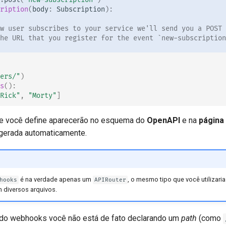
ription
(
body
:
Subscription
):
w user subscribes to your service we'll send you a POST 
he URL that you register for the event `new-subscription
ers/"
)
s
():
Rick"
,
"Morty"
]
 você define aparecerão no esquema do
OpenAPI
e na
página
gerada automaticamente.
é na verdade apenas um
, o mesmo tipo que você utilizaria
hooks
APIRouter
 diversos arquivos.
ndo webhooks você não está de fato declarando um
path
(como