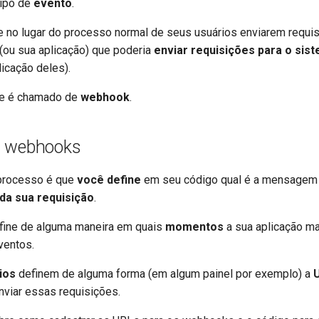
ipo de
evento
.
tr - Türkçe
ue no lugar do processo normal de seus usuários enviarem requis
uk - українська мова
(ou sua aplicação) que poderia
enviar requisições para o sis
zh - 简体中文
licação deles).
zh-hant - 繁體中文
te é chamado de
webhook
.
s webhooks
processo é que
você define
em seu código qual é a mensagem 
da sua requisição
.
ine de alguma maneira em quais
momentos
a sua aplicação m
ventos.
ios
definem de alguma forma (em algum painel por exemplo) a
nviar essas requisições.