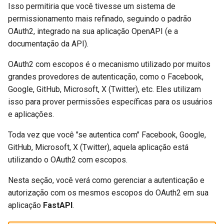
Extendendo o OpenAPI
newsletter
Utilize os
scopes
Isso permitiria que você tivesse um sistema de
ru - русский язык
Modelos de Parâmetros de
Trabalhadores do Servidor -
APIRouter class
permissionamento mais refinado, seguindo o padrão
tr - Türkçe
Consulta
Uvicorn com Trabalhadores
Esquemas OpenAPI
Verifique o
e o
username
OAuth2, integrado na sua aplicação OpenAPI (e a
Separados para Entrada e
Background Tasks -
formato dos dados
documentação da API).
uk - українська мова
Saída ou Não
Corpo - Múltiplos parâmetros
FastAPI em contêineres -
BackgroundTasks
zh - 简体中文
Docker
OAuth2 com escopos é o mecanismo utilizado por muitos
Verifique os
scopes
Recursos Estáticos
Corpo - Campos
Request class
grandes provedores de autenticação, como o Facebook,
zh-hant - 繁體中文
Personalizados para a UI de
Árvore de dependência e
Google, GitHub, Microsoft, X (Twitter), etc. Eles utilizam
Documentação (Hospedagem
Corpo - Modelos aninhados
WebSockets
escopos
isso para prover permissões específicas para os usuários
Própria)
e aplicações.
Declare dados de exemplo da
HTTPConnection class
Mais detalhes sobre
Toda vez que você "se autentica com" Facebook, Google,
Configure a UI do Swagger
requisição
SecurityScopes
GitHub, Microsoft, X (Twitter), aquela aplicação está
Response class
utilizando o OAuth2 com escopos.
Testando a Base de Dados
Tipos de dados extras
Verifique
Custom Response Classes -
Nesta seção, você verá como gerenciar a autenticação e
Usar antigos códigos de
Parâmetros de Cookie
File, HTML, Redirect,
Sobre integrações de terceiros
autorização com os mesmos escopos do OAuth2 em sua
status de erro de
Streaming, etc.
aplicação
FastAPI
.
autenticação 403
Parâmetros de Cabeçalho
em decoradores de
Security
Server-Sent Events -
dependencies