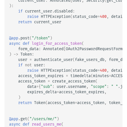
current_user
:
Annotated
[
User
,
Security
(
get_curre
):
if
current_user
.
disabled
:
raise
HTTPException
(
status_code
=
400
,
detail
=
return
current_user
@app
.
post
(
"/token"
)
async
def
login_for_access_token
(
form_data
:
Annotated
[
OAuth2PasswordRequestForm
,
)
->
Token
:
user
=
authenticate_user
(
fake_users_db
,
form_dat
if
not
user
:
raise
HTTPException
(
status_code
=
400
,
detail
=
access_token_expires
=
timedelta
(
minutes
=
ACCESS_
access_token
=
create_access_token
(
data
=
{
"sub"
:
user
.
username
,
"scope"
:
" "
.
joi
expires_delta
=
access_token_expires
,
)
return
Token
(
access_token
=
access_token
,
token_ty
@app
.
get
(
"/users/me/"
)
async
def
read_users_me
(