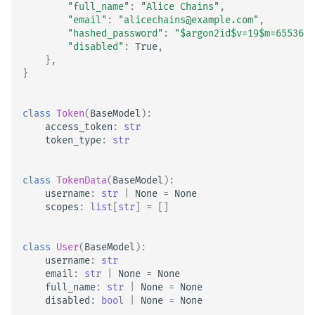
"full_name"
:
"Alice Chains"
,
"email"
:
"alicechains@example.com"
,
"hashed_password"
:
"$argon2id$v=19$m=65536,t
"disabled"
:
True
,
},
}
class
Token
(
BaseModel
):
access_token
:
str
token_type
:
str
class
TokenData
(
BaseModel
):
username
:
str
|
None
=
None
scopes
:
list
[
str
]
=
[]
class
User
(
BaseModel
):
username
:
str
email
:
str
|
None
=
None
full_name
:
str
|
None
=
None
disabled
:
bool
|
None
=
None