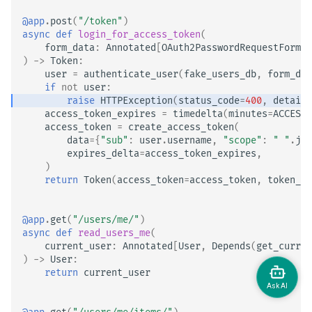
@app
.
post
(
"/token"
)
async
def
login_for_access_token
(
form_data
:
Annotated
[
OAuth2PasswordRequestForm
,
)
->
Token
:
user
=
authenticate_user
(
fake_users_db
,
form_dat
if
not
user
:
raise
HTTPException
(
status_code
=
400
,
detail
=
access_token_expires
=
timedelta
(
minutes
=
ACCESS_
access_token
=
create_access_token
(
data
=
{
"sub"
:
user
.
username
,
"scope"
:
" "
.
joi
expires_delta
=
access_token_expires
,
)
return
Token
(
access_token
=
access_token
,
token_ty
@app
.
get
(
"/users/me/"
)
async
def
read_users_me
(
current_user
:
Annotated
[
User
,
Depends
(
get_curren
)
->
User
:
return
current_user