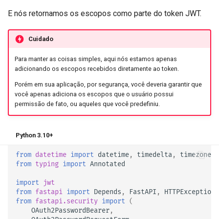
E nós retornamos os escopos como parte do token JWT.
Cuidado
Para manter as coisas simples, aqui nós estamos apenas
adicionando os escopos recebidos diretamente ao token.
Porém em sua aplicação, por segurança, você deveria garantir que
você apenas adiciona os escopos que o usuário possui
permissão de fato, ou aqueles que você predefiniu.
Python 3.10+
from
datetime
import
datetime
,
timedelta
,
timezone
from
typing
import
Annotated
import
jwt
from
fastapi
import
Depends
,
FastAPI
,
HTTPException
,
from
fastapi.security
import
(
OAuth2PasswordBearer
,