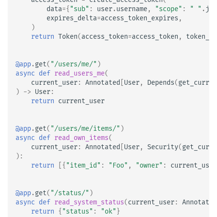
data
=
{
"sub"
:
user
.
username
,
"scope"
:
" "
.
joi
expires_delta
=
access_token_expires
,
)
return
Token
(
access_token
=
access_token
,
token_ty
@app
.
get
(
"/users/me/"
)
async
def
read_users_me
(
current_user
:
Annotated
[
User
,
Depends
(
get_curren
)
->
User
:
return
current_user
@app
.
get
(
"/users/me/items/"
)
async
def
read_own_items
(
current_user
:
Annotated
[
User
,
Security
(
get_curre
):
return
[{
"item_id"
:
"Foo"
,
"owner"
:
current_user
@app
.
get
(
"/status/"
)
async
def
read_system_status
(
current_user
:
Annotated
return
{
"status"
:
"ok"
}