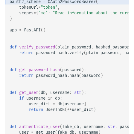
oauth2_scheme
=
OAuth2PasswordBearer
(
tokenUrl
=
"token"
,
scopes
=
{
"me"
:
"Read information about the curren
)
app
=
FastAPI
()
def
verify_password
(
plain_password
,
hashed_password
)
return
password_hash
.
verify
(
plain_password
,
hash
def
get_password_hash
(
password
):
return
password_hash
.
hash
(
password
)
def
get_user
(
db
,
username
:
str
):
if
username
in
db
:
user_dict
=
db
[
username
]
return
UserInDB
(
**
user_dict
)
def
authenticate_user
(
fake_db
,
username
:
str
,
passwo
user
=
get_user
(
fake_db
,
username
)