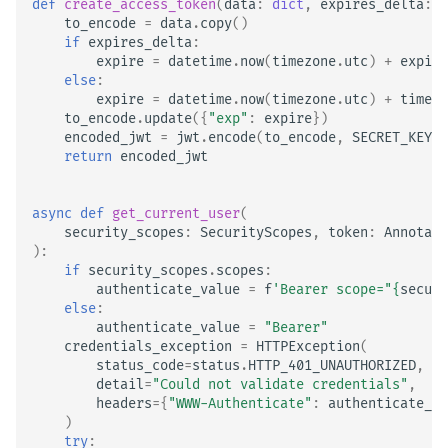
def
create_access_token
(
data
:
dict
,
expires_delta
:
t
to_encode
=
data
.
copy
()
if
expires_delta
:
expire
=
datetime
.
now
(
timezone
.
utc
)
+
expire
else
:
expire
=
datetime
.
now
(
timezone
.
utc
)
+
timede
to_encode
.
update
({
"exp"
:
expire
})
encoded_jwt
=
jwt
.
encode
(
to_encode
,
SECRET_KEY
,
return
encoded_jwt
async
def
get_current_user
(
security_scopes
:
SecurityScopes
,
token
:
Annotate
):
if
security_scopes
.
scopes
:
authenticate_value
=
f
'Bearer scope="
{
securi
else
:
authenticate_value
=
"Bearer"
credentials_exception
=
HTTPException
(
status_code
=
status
.
HTTP_401_UNAUTHORIZED
,
detail
=
"Could not validate credentials"
,
headers
=
{
"WWW-Authenticate"
:
authenticate_va
)
try
: