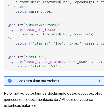
current_user
:
Annotated
[
User
,
Depends
(
get_curren
)
->
User
:
return
current_user
@app
.
get
(
"/users/me/items/"
)
async
def
read_own_items
(
current_user
:
Annotated
[
User
,
Security
(
get_curre
):
return
[{
"item_id"
:
"Foo"
,
"owner"
:
current_user
@app
.
get
(
"/status/"
)
async
def
read_system_status
(
current_user
:
Annotated
return
{
"status"
:
"ok"
}
🤓 Other versions and variants
Pelo motivo de estarmos declarando estes escopos, eles
aparecerão na documentação da API quando você se
autenticar/autorizar.