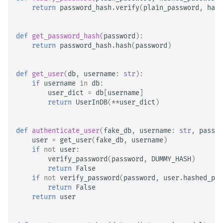
return
password_hash
.
verify
(
plain_password
,
hash
def
get_password_hash
(
password
):
return
password_hash
.
hash
(
password
)
def
get_user
(
db
,
username
:
str
):
if
username
in
db
:
user_dict
=
db
[
username
]
return
UserInDB
(
**
user_dict
)
def
authenticate_user
(
fake_db
,
username
:
str
,
passwo
user
=
get_user
(
fake_db
,
username
)
if
not
user
:
verify_password
(
password
,
DUMMY_HASH
)
return
False
if
not
verify_password
(
password
,
user
.
hashed_pas
return
False
return
user