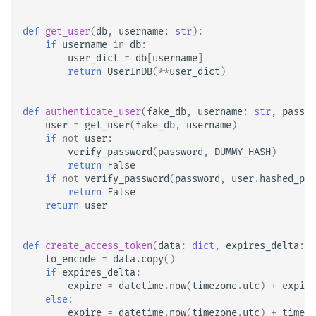
def
get_user
(
db
,
username
:
str
):
if
username
in
db
:
user_dict
=
db
[
username
]
return
UserInDB
(
**
user_dict
)
def
authenticate_user
(
fake_db
,
username
:
str
,
passwo
user
=
get_user
(
fake_db
,
username
)
if
not
user
:
verify_password
(
password
,
DUMMY_HASH
)
return
False
if
not
verify_password
(
password
,
user
.
hashed_pas
return
False
return
user
def
create_access_token
(
data
:
dict
,
expires_delta
:
t
to_encode
=
data
.
copy
()
if
expires_delta
:
expire
=
datetime
.
now
(
timezone
.
utc
)
+
expire
else
:
expire
=
datetime
.
now
(
timezone
.
utc
)
+
timede