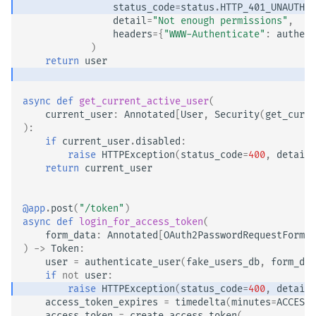
status_code
=
status
.
HTTP_401_UNAUTHOR
detail
=
"Not enough permissions"
,
headers
=
{
"WWW-Authenticate"
:
authent
)
return
user
async
def
get_current_active_user
(
current_user
:
Annotated
[
User
,
Security
(
get_curre
):
if
current_user
.
disabled
:
raise
HTTPException
(
status_code
=
400
,
detail
=
return
current_user
@app
.
post
(
"/token"
)
async
def
login_for_access_token
(
form_data
:
Annotated
[
OAuth2PasswordRequestForm
,
)
->
Token
:
user
=
authenticate_user
(
fake_users_db
,
form_dat
if
not
user
:
raise
HTTPException
(
status_code
=
400
,
detail
=
access_token_expires
=
timedelta
(
minutes
=
ACCESS_
access_token
=
create_access_token
(