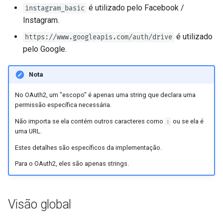
Middleware
é utilizado pelo Facebook /
instagram_basic
Instagram.
CORS (Cross-Origin Resource
é utilizado
https://www.googleapis.com/auth/drive
Sharing)
pelo Google.
Bancos de Dados SQL
(Relacionais)
Nota
No OAuth2, um "escopo" é apenas uma string que declara uma
Aplicações Maiores -
permissão específica necessária.
Múltiplos Arquivos
Não importa se ela contém outros caracteres como
ou se ela é
:
uma URL.
Stream de JSON Lines
Estes detalhes são específicos da implementação.
Eventos Enviados pelo
Para o OAuth2, eles são apenas strings.
Servidor (SSE)
Tarefas em segundo plano
Visão global
Metadados e URLs da