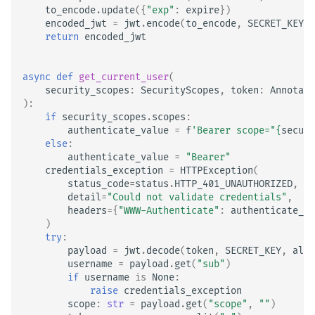
to_encode
.
update
({
"exp"
:
expire
})
encoded_jwt
=
jwt
.
encode
(
to_encode
,
SECRET_KEY
,
return
encoded_jwt
async
def
get_current_user
(
security_scopes
:
SecurityScopes
,
token
:
Annotate
):
if
security_scopes
.
scopes
:
authenticate_value
=
f
'Bearer scope="
{
securi
else
:
authenticate_value
=
"Bearer"
credentials_exception
=
HTTPException
(
status_code
=
status
.
HTTP_401_UNAUTHORIZED
,
detail
=
"Could not validate credentials"
,
headers
=
{
"WWW-Authenticate"
:
authenticate_va
)
try
:
payload
=
jwt
.
decode
(
token
,
SECRET_KEY
,
algo
username
=
payload
.
get
(
"sub"
)
if
username
is
None
:
raise
credentials_exception
scope
:
str
=
payload
.
get
(
"scope"
,
""
)