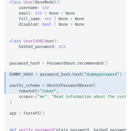
class
User
(
BaseModel
):
username
:
str
email
:
str
|
None
=
None
full_name
:
str
|
None
=
None
disabled
:
bool
|
None
=
None
class
UserInDB
(
User
):
hashed_password
:
str
password_hash
=
PasswordHash
.
recommended
()
DUMMY_HASH
=
password_hash
.
hash
(
"dummypassword"
)
oauth2_scheme
=
OAuth2PasswordBearer
(
tokenUrl
=
"token"
,
scopes
=
{
"me"
:
"Read information about the curren
)
app
=
FastAPI
()
def
verify_password
(
plain_password
,
hashed_password
)