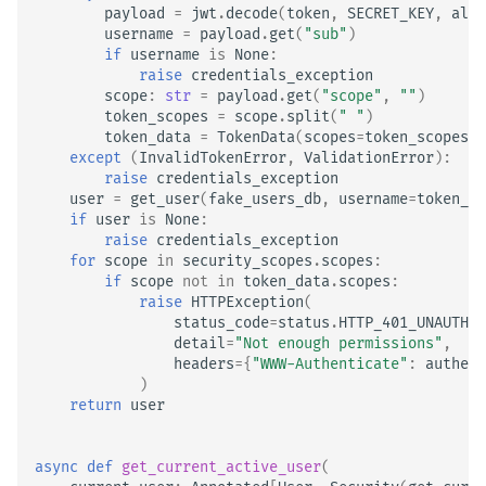
payload
=
jwt
.
decode
(
token
,
SECRET_KEY
,
algo
username
=
payload
.
get
(
"sub"
)
if
username
is
None
:
raise
credentials_exception
scope
:
str
=
payload
.
get
(
"scope"
,
""
)
token_scopes
=
scope
.
split
(
" "
)
token_data
=
TokenData
(
scopes
=
token_scopes
,
except
(
InvalidTokenError
,
ValidationError
):
raise
credentials_exception
user
=
get_user
(
fake_users_db
,
username
=
token_da
if
user
is
None
:
raise
credentials_exception
for
scope
in
security_scopes
.
scopes
:
if
scope
not
in
token_data
.
scopes
:
raise
HTTPException
(
status_code
=
status
.
HTTP_401_UNAUTHOR
detail
=
"Not enough permissions"
,
headers
=
{
"WWW-Authenticate"
:
authent
)
return
user
async
def
get_current_active_user
(