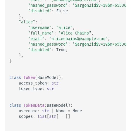
"hashed_password"
:
"$argon2id$v=19$m=65536,t
"disabled"
:
False
,
},
"alice"
:
{
"username"
:
"alice"
,
"full_name"
:
"Alice Chains"
,
"email"
:
"alicechains@example.com"
,
"hashed_password"
:
"$argon2id$v=19$m=65536,t
"disabled"
:
True
,
},
}
class
Token
(
BaseModel
):
access_token
:
str
token_type
:
str
class
TokenData
(
BaseModel
):
username
:
str
|
None
=
None
scopes
:
list
[
str
]
=
[]