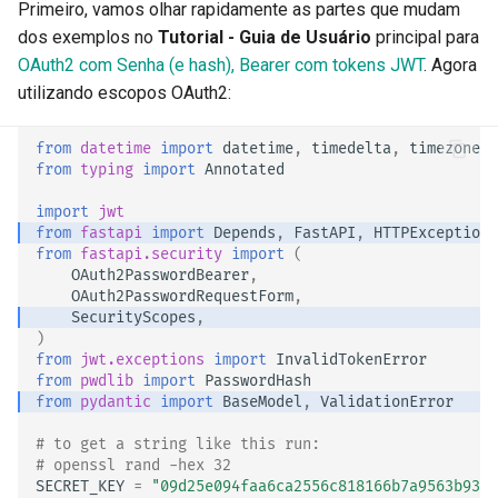
Primeiro, vamos olhar rapidamente as partes que mudam
Documentação
dos exemplos no
Tutorial - Guia de Usuário
principal para
OAuth2 com Senha (e hash), Bearer com tokens JWT
. Agora
Frontend
utilizando escopos OAuth2:
Arquivos Estáticos
from
datetime
import
datetime
,
timedelta
,
timezone
from
typing
import
Annotated
Testando
import
jwt
from
fastapi
import
Depends
,
FastAPI
,
HTTPException
,
Depuração
from
fastapi.security
import
(
OAuth2PasswordBearer
,
OAuth2PasswordRequestForm
,
SecurityScopes
,
)
from
jwt.exceptions
import
InvalidTokenError
from
pwdlib
import
PasswordHash
from
pydantic
import
BaseModel
,
ValidationError
# to get a string like this run:
# openssl rand -hex 32
SECRET_KEY
=
"09d25e094faa6ca2556c818166b7a9563b93f7