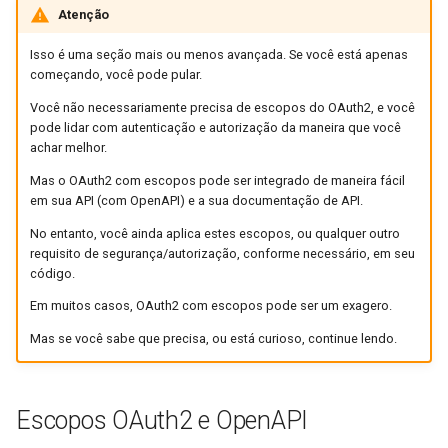
Atenção
EventSourceResponse and
Modelos de Parâmetros de
ServerSentEvent
Cookie
Isso é uma seção mais ou menos avançada. Se você está apenas
começando, você pode pular.
Middleware
Modelos de Parâmetros do
Você não necessariamente precisa de escopos do OAuth2, e você
Cabeçalho
pode lidar com autenticação e autorização da maneira que você
OpenAPI
achar melhor.
Modelo de resposta - Tipo de
Mas o OAuth2 com escopos pode ser integrado de maneira fácil
retorno
Security Tools
em sua API (com OpenAPI) e a sua documentação de API.
No entanto, você ainda aplica estes escopos, ou qualquer outro
Modelos Adicionais
Encoders - jsonable_encoder
requisito de segurança/autorização, conforme necessário, em seu
código.
Código de status de resposta
Static Files - StaticFiles
Em muitos casos, OAuth2 com escopos pode ser um exagero.
Dados do formulário
Templating - Jinja2Templates
Mas se você sabe que precisa, ou está curioso, continue lendo.
Modelos de Formulários
Test Client - TestClient
Escopos OAuth2 e OpenAPI
Arquivos de Requisição