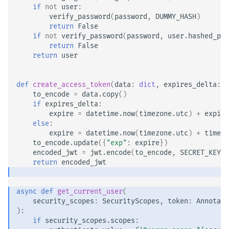
if
not
user
:
verify_password
(
password
,
DUMMY_HASH
)
return
False
if
not
verify_password
(
password
,
user
.
hashed_pas
return
False
return
user
def
create_access_token
(
data
:
dict
,
expires_delta
:
t
to_encode
=
data
.
copy
()
if
expires_delta
:
expire
=
datetime
.
now
(
timezone
.
utc
)
+
expire
else
:
expire
=
datetime
.
now
(
timezone
.
utc
)
+
timede
to_encode
.
update
({
"exp"
:
expire
})
encoded_jwt
=
jwt
.
encode
(
to_encode
,
SECRET_KEY
,
return
encoded_jwt
async
def
get_current_user
(
security_scopes
:
SecurityScopes
,
token
:
Annotate
):
if
security_scopes
.
scopes
: