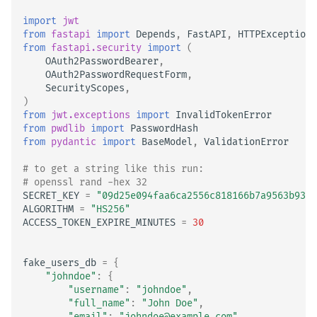
import
jwt
from
fastapi
import
Depends
,
FastAPI
,
HTTPException
,
from
fastapi.security
import
(
OAuth2PasswordBearer
,
OAuth2PasswordRequestForm
,
SecurityScopes
,
)
from
jwt.exceptions
import
InvalidTokenError
from
pwdlib
import
PasswordHash
from
pydantic
import
BaseModel
,
ValidationError
# to get a string like this run:
# openssl rand -hex 32
SECRET_KEY
=
"09d25e094faa6ca2556c818166b7a9563b93f7
ALGORITHM
=
"HS256"
ACCESS_TOKEN_EXPIRE_MINUTES
=
30
fake_users_db
=
{
"johndoe"
:
{
"username"
:
"johndoe"
,
"full_name"
:
"John Doe"
,
"email"
:
"johndoe@example.com"
,