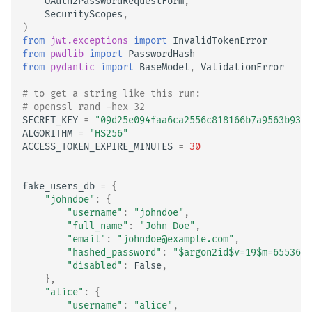
OAuth2PasswordRequestForm
,
SecurityScopes
,
)
from
jwt.exceptions
import
InvalidTokenError
from
pwdlib
import
PasswordHash
from
pydantic
import
BaseModel
,
ValidationError
# to get a string like this run:
# openssl rand -hex 32
SECRET_KEY
=
"09d25e094faa6ca2556c818166b7a9563b93f7
ALGORITHM
=
"HS256"
ACCESS_TOKEN_EXPIRE_MINUTES
=
30
fake_users_db
=
{
"johndoe"
:
{
"username"
:
"johndoe"
,
"full_name"
:
"John Doe"
,
"email"
:
"johndoe@example.com"
,
"hashed_password"
:
"$argon2id$v=19$m=65536,t
"disabled"
:
False
,
},
"alice"
:
{
"username"
:
"alice"
,