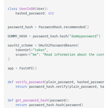
class
UserInDB
(
User
):
hashed_password
:
str
password_hash
=
PasswordHash
.
recommended
()
DUMMY_HASH
=
password_hash
.
hash
(
"dummypassword"
)
oauth2_scheme
=
OAuth2PasswordBearer
(
tokenUrl
=
"token"
,
scopes
=
{
"me"
:
"Read information about the curren
)
app
=
FastAPI
()
def
verify_password
(
plain_password
,
hashed_password
)
return
password_hash
.
verify
(
plain_password
,
hash
def
get_password_hash
(
password
):
return
password_hash
.
hash
(
password
)