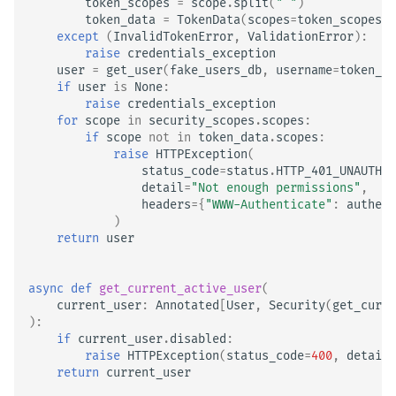
token_scopes
=
scope
.
split
(
" "
)
token_data
=
TokenData
(
scopes
=
token_scopes
,
except
(
InvalidTokenError
,
ValidationError
):
raise
credentials_exception
user
=
get_user
(
fake_users_db
,
username
=
token_da
if
user
is
None
:
raise
credentials_exception
for
scope
in
security_scopes
.
scopes
:
if
scope
not
in
token_data
.
scopes
:
raise
HTTPException
(
status_code
=
status
.
HTTP_401_UNAUTHOR
detail
=
"Not enough permissions"
,
headers
=
{
"WWW-Authenticate"
:
authent
)
return
user
async
def
get_current_active_user
(
current_user
:
Annotated
[
User
,
Security
(
get_curre
):
if
current_user
.
disabled
:
raise
HTTPException
(
status_code
=
400
,
detail
=
return
current_user