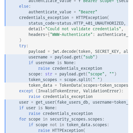
authenticate_value
=
f
'Bearer scope="
{
securi
else
:
authenticate_value
=
"Bearer"
credentials_exception
=
HTTPException
(
status_code
=
status
.
HTTP_401_UNAUTHORIZED
,
detail
=
"Could not validate credentials"
,
headers
=
{
"WWW-Authenticate"
:
authenticate_va
)
try
:
payload
=
jwt
.
decode
(
token
,
SECRET_KEY
,
algo
username
=
payload
.
get
(
"sub"
)
if
username
is
None
:
raise
credentials_exception
scope
:
str
=
payload
.
get
(
"scope"
,
""
)
token_scopes
=
scope
.
split
(
" "
)
token_data
=
TokenData
(
scopes
=
token_scopes
,
except
(
InvalidTokenError
,
ValidationError
):
raise
credentials_exception
user
=
get_user
(
fake_users_db
,
username
=
token_da
if
user
is
None
:
raise
credentials_exception
for
scope
in
security_scopes
.
scopes
:
if
scope
not
in
token_data
.
scopes
:
raise
HTTPException
(