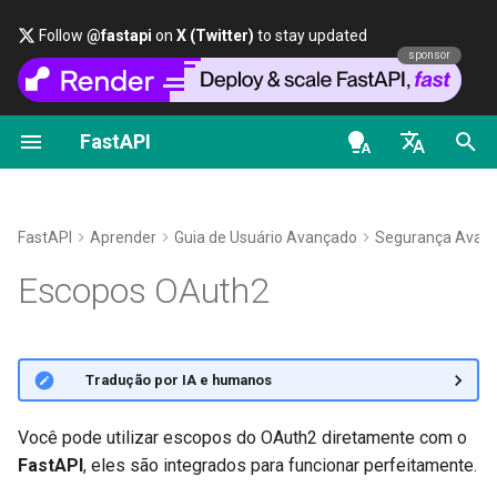
Follow
@fastapi
on
X (Twitter)
to stay updated
sponsor
FastAPI
Primeiros Passos
Sobre as versões do FastAPI
Geral - Como Fazer -
FastAPI class
FastAPI People
Alternativas, Inspiração e
Classes como Dependênci
Segurança - Primeiros
OpenAPI docs
Escopos OAuth2 e OpenAPI
Receitas
Comparações
Passos
en - English
Parâmetros de path
FastAPI Cloud
Request Parameters
Ajuda
Subdependências
OpenAPI models
Visão global
Migrar do Pydantic v1 para o
História, Design e Futuro
Obter Usuário Atual
de - Deutsch
FastAPI
Aprender
Guia de Usuário Avançado
Segurança Avan
Pydantic v2
Parâmetros de Consulta
Sobre HTTPS
Status Codes
Contributing
Dependências em
Esquema de segurança OAuth2
es - español
Escopos OAuth2
Benchmarks
decoradores de operações
Simples OAuth2 com senh
GraphQL
de rota
Bearer
Corpo da requisição
Execute um Servidor
UploadFile class
Translations
fr - français
Token JWT com escopos
Manualmente
Repository Management
hi - हिन्दी
Request e classe APIRoute
Dependências Globais
OAuth2 com Senha (e
Parâmetros de consulta e
Exceptions - HTTPException
Full Stack FastAPI Template
Declare escopos em
operações
🌐 Tradução por IA e humanos
personalizadas
hashing), Bearer com toke
validações de string
Conceitos de Implantações
and WebSocketException
ja - 日本語
de rota
e dependências
JWT
Dependências com yield
External Links
ko - 한국어
Você pode utilizar escopos do OAuth2 diretamente com o
OpenAPI condicional
Parâmetros de path e
Implantar FastAPI em
Dependencies - Depends()
Utilize
SecurityScopes
FastAPI
, eles são integrados para funcionar perfeitamente.
pt - português
validações numéricas
provedores de nuvem
and Security()
FastAPI and friends