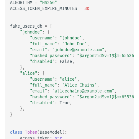
ALGORITHM
=
"HS256"
ACCESS_TOKEN_EXPIRE_MINUTES
=
30
fake_users_db
=
{
"johndoe"
:
{
"username"
:
"johndoe"
,
"full_name"
:
"John Doe"
,
"email"
:
"johndoe@example.com"
,
"hashed_password"
:
"$argon2id$v=19$m=65536,t
"disabled"
:
False
,
},
"alice"
:
{
"username"
:
"alice"
,
"full_name"
:
"Alice Chains"
,
"email"
:
"alicechains@example.com"
,
"hashed_password"
:
"$argon2id$v=19$m=65536,t
"disabled"
:
True
,
},
}
class
Token
(
BaseModel
):
access_token
:
str