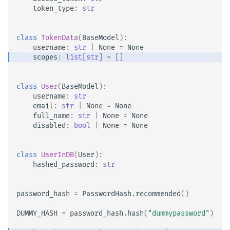
token_type
:
str
class
TokenData
(
BaseModel
):
username
:
str
|
None
=
None
scopes
:
list
[
str
]
=
[]
class
User
(
BaseModel
):
username
:
str
email
:
str
|
None
=
None
full_name
:
str
|
None
=
None
disabled
:
bool
|
None
=
None
class
UserInDB
(
User
):
hashed_password
:
str
password_hash
=
PasswordHash
.
recommended
()
DUMMY_HASH
=
password_hash
.
hash
(
"dummypassword"
)