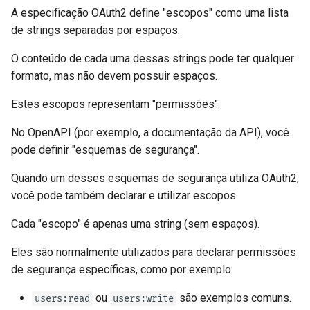
A especificação OAuth2 define "escopos" como uma lista
Formulários e Arquivos da
de strings separadas por espaços.
Requisição
O conteúdo de cada uma dessas strings pode ter qualquer
formato, mas não devem possuir espaços.
Manipulação de erros
Estes escopos representam "permissões".
Configuração da Operação de
Rota
No OpenAPI (por exemplo, a documentação da API), você
pode definir "esquemas de segurança".
Codificador Compatível com
JSON
Quando um desses esquemas de segurança utiliza OAuth2,
você pode também declarar e utilizar escopos.
Corpo - Atualizações
Cada "escopo" é apenas uma string (sem espaços).
Dependências
Eles são normalmente utilizados para declarar permissões
de segurança específicas, como por exemplo:
Segurança
ou
são exemplos comuns.
users:read
users:write