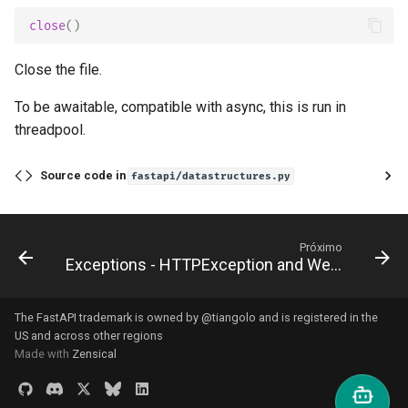
close
()
Close the file.
To be awaitable, compatible with async, this is run in
threadpool.
Source code in
fastapi/datastructures.py
Próximo
Exceptions - HTTPException and WebSocketException
The FastAPI trademark is owned by
@tiangolo
and is registered in the
US and across other regions
Made with
Zensical