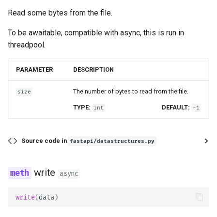
Documentação
Read some bytes from the file.
To be awaitable, compatible with async, this is run in
Frontend
threadpool.
Arquivos Estáticos
PARAMETER
DESCRIPTION
Testando
The number of bytes to read from the file.
size
Depuração
TYPE:
DEFAULT:
int
-1
Source code in
fastapi/datastructures.py
write
async
write
(
data
)