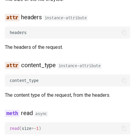
Middleware
JSON com bytes em Base
CORS (Cross-Origin Resou
Verificação Estrita de
headers
instance-attribute
Sharing)
Content-Type
headers
Bancos de Dados SQL
(Relacionais)
The headers of the request.
Aplicações Maiores -
content_type
instance-attribute
Múltiplos Arquivos
content_type
Stream de JSON Lines
The content type of the request, from the headers.
Eventos Enviados pelo
Servidor (SSE)
read
async
Tarefas em segundo plano
read
(
size
=-
1
)
Metadados e URLs da