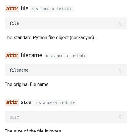
Sobreposições
file
instance-attribute
Formulários e Arquivos da
Requisição
Testes Assíncronos
file
Manipulação de erros
Configurações e Variáveis
The standard Python file object (non-async).
Ambiente
Configuração da Operação 
Rota
Callbacks na OpenAPI
filename
instance-attribute
Codificador Compatível co
Webhooks OpenAPI
filename
JSON
Adicionando WSGI - Flask,
The original file name.
Corpo - Atualizações
Django, entre outros
size
instance-attribute
Dependências
Gerando SDKs
size
Segurança
Tipos Avançados de Pytho
The size of the file in bytes.