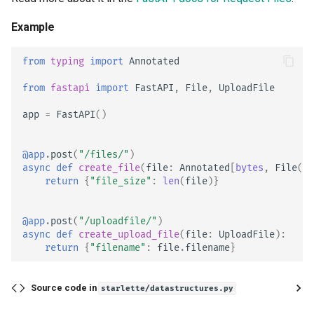
Middleware Avançado
Modelos de Parâmetros d
Example
Cookie
Sub Aplicações - Montage
from
typing
import
Annotated
Modelos de Parâmetros d
Cabeçalho
Atrás de um Proxy
from
fastapi
import
FastAPI
,
File
,
UploadFile
app
=
FastAPI
()
Modelo de resposta - Tipo
Templates
retorno
WebSockets
@app
.
post
(
"/files/"
)
async
def
create_file
(
file
:
Annotated
[
bytes
,
File
()]
Modelos Adicionais
return
{
"file_size"
:
len
(
file
)}
Eventos de lifespan
Código de status de respo
Testando WebSockets
@app
.
post
(
"/uploadfile/"
)
async
def
create_upload_file
(
file
:
UploadFile
):
Dados do formulário
return
{
"filename"
:
file
.
filename
}
Testando eventos: lifespan
Modelos de Formulários
inicialização - encerrament
Source code in
starlette/datastructures.py
Arquivos de Requisição
Testando Dependências c