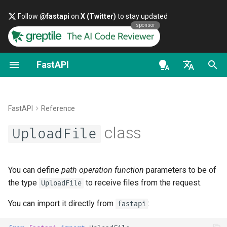
Follow
@fastapi
on
X (Twitter)
to stay updated
sponsor
FastAPI
Introdução aos tipos Python
OpenAPI docs
FastAPI People
Alternativas, Inspiração e
Primeiros Passos
Transmitir dados
Sobre as versões do Fast
Geral - Como Fazer -
UploadFile
Comparações
Receitas
en - English
Concorrência e async / await
OpenAPI models
Ajuda
Parâmetros de path
Configuração Avançada da
FastAPI Cloud
Example
História, Design e Futuro
Operação de Rota
Migrar do Pydantic v1 para
de - Deutsch
FastAPI
Reference
Pydantic v2
Tutorial - Guia de Usuário
Contributing
Parâmetros de Consulta
Sobre HTTPS
file
es - español
class
Benchmarks
UploadFile
Códigos de status adiciona
GraphQL
Guia de Usuário Avançado
Translations
Corpo da requisição
Execute um Servidor
fr - français
filename
Repository Management
Retornando uma Resposta
Manualmente
hi - हिन्दी
Diretamente
Request e classe APIRout
FastAPI CLI
Full Stack FastAPI Template
Parâmetros de consulta e
size
You can define
path operation function
parameters to be of
personalizadas
ja - 日本語
validações de string
Conceitos de Implantaçõe
the type
to receive files from the request.
UploadFile
Resposta Personalizada -
Suporte a Editores
External Links
headers
ko - 한국어
You can import it directly from
:
fastapi
HTML, Stream, File e outra
OpenAPI condicional
Parâmetros de path e
Implantar FastAPI em
pt - português
validações numéricas
provedores de nuvem
Implantação
FastAPI and friends
content_type