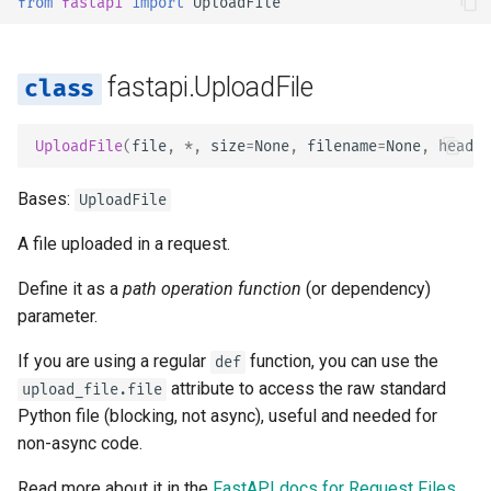
from
fastapi
import
UploadFile
Retornos Adicionais no
Extendendo o OpenAPI
newsletter
ru - русский язык
OpenAPI
Modelos de Parâmetros d
Trabalhadores do Servidor 
Como Fazer - Receitas
read
tr - Türkçe
Consulta
Uvicorn com Trabalhadores
Esquemas OpenAPI
fastapi.UploadFile
Cookies de Resposta
Separados para Entrada e
write
uk - українська мова
Saída ou Não
Corpo - Múltiplos parâmet
FastAPI em contêineres -
zh - 简体中文
Cabeçalhos de resposta
Docker
seek
UploadFile
(
file
,
*
,
size
=
None
,
filename
=
None
,
header
Recursos Estáticos
Corpo - Campos
zh-hant - 繁體中文
Personalizados para a UI 
Retorno - Altere o Código 
close
Bases:
UploadFile
Documentação (Hospeda
Status
Corpo - Modelos aninhado
A file uploaded in a request.
Própria)
Dependências avançadas
Declare dados de exemplo
Define it as a
path operation function
(or dependency)
Configure a UI do Swagger
requisição
parameter.
Segurança Avançada
Testando a Base de Dados
Tipos de dados extras
If you are using a regular
function, you can use the
def
Utilizando o Request
attribute to access the raw standard
upload_file.file
Usar antigos códigos de
diretamente
Parâmetros de Cookie
Python file (blocking, not async), useful and needed for
status de erro de
non-async code.
autenticação 403
Usando Dataclasses
Parâmetros de Cabeçalho
Read more about it in the
FastAPI docs for Request Files
.