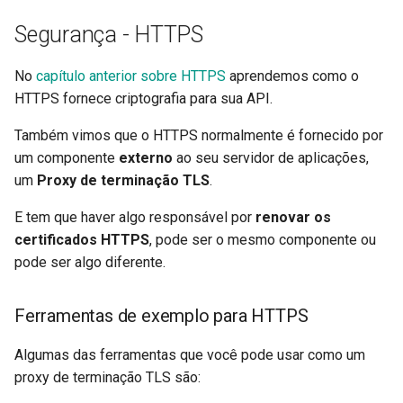
Sobreposições
Processos Múltiplos - Um
Segurança - HTTPS
Formulários e Arquivos da
Exemplo
Requisição
Testes Assíncronos
No
capítulo anterior sobre HTTPS
aprendemos como o
Exemplos de ferramentas e
HTTPS fornece criptografia para sua API.
Manipulação de erros
Configurações e Variáveis de
estratégias de replicação
Ambiente
Também vimos que o HTTPS normalmente é fornecido por
Configuração da Operação de
Etapas anteriores antes de
um componente
externo
ao seu servidor de aplicações,
Rota
Callbacks na OpenAPI
começar
um
Proxy de terminação TLS
.
Codificador Compatível com
Webhooks OpenAPI
Exemplos de estratégias de
E tem que haver algo responsável por
renovar os
JSON
etapas anteriores
certificados HTTPS
, pode ser o mesmo componente ou
Adicionando WSGI - Flask,
pode ser algo diferente.
Corpo - Atualizações
Django, entre outros
Utilização de recursos
Ferramentas de exemplo para HTTPS
Dependências
Gerando SDKs
Recapitular
Algumas das ferramentas que você pode usar como um
Segurança
Tipos Avançados de Python
proxy de terminação TLS são: