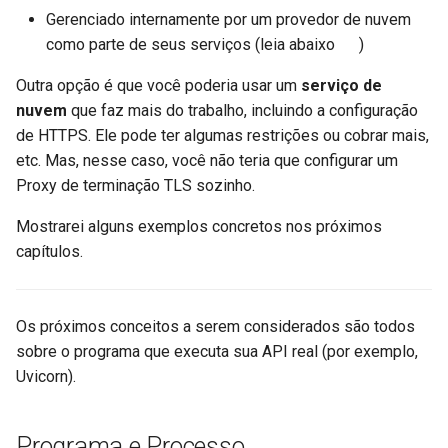
Documentação
Gerenciado internamente por um provedor de nuvem
como parte de seus serviços (leia abaixo 👇)
Frontend
Outra opção é que você poderia usar um
serviço de
nuvem
que faz mais do trabalho, incluindo a configuração
Arquivos Estáticos
de HTTPS. Ele pode ter algumas restrições ou cobrar mais,
etc. Mas, nesse caso, você não teria que configurar um
Testando
Proxy de terminação TLS sozinho.
Depuração
Mostrarei alguns exemplos concretos nos próximos
capítulos.
Os próximos conceitos a serem considerados são todos
sobre o programa que executa sua API real (por exemplo,
Uvicorn).
Programa e Processo