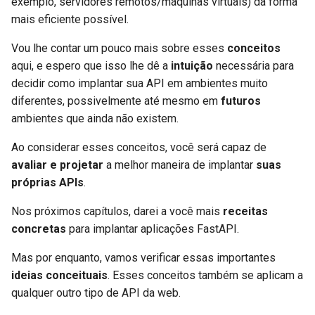
exemplo, servidores remotos/máquinas virtuais) da forma
Middleware Avançado
EventSourceResponse and
Modelos de Parâmetros de
Reiniciar após falha
mais eficiente possível. 🚀
ServerSentEvent
Cookie
Vou lhe contar um pouco mais sobre esses
conceitos
Sub Aplicações - Montagens
Ferramentas de exemplo para
Middleware
aqui, e espero que isso lhe dê a
intuição
necessária para
Modelos de Parâmetros do
reiniciar automaticamente
Cabeçalho
Atrás de um Proxy
decidir como implantar sua API em ambientes muito
OpenAPI
diferentes, possivelmente até mesmo em
futuros
Replicação - Processos e
Modelo de resposta - Tipo de
Templates
ambientes que ainda não existem.
Memória
retorno
Security Tools
Ao considerar esses conceitos, você será capaz de
WebSockets
Processos Múltiplos -
avaliar e projetar
a melhor maneira de implantar
suas
Modelos Adicionais
Encoders - jsonable_encoder
Trabalhadores
próprias APIs
.
Eventos de lifespan
Código de status de resposta
Static Files - StaticFiles
Processos do Trabalhador e
Nos próximos capítulos, darei a você mais
receitas
Testando WebSockets
Portas
concretas
para implantar aplicações FastAPI.
Dados do formulário
Templating - Jinja2Templates
Testando eventos: lifespan e
Memória por Processo
Mas por enquanto, vamos verificar essas importantes
Modelos de Formulários
inicialização - encerramento
Test Client - TestClient
ideias conceituais
. Esses conceitos também se aplicam a
Memória do servidor
qualquer outro tipo de API da web. 💡
Arquivos de Requisição
Testando Dependências com