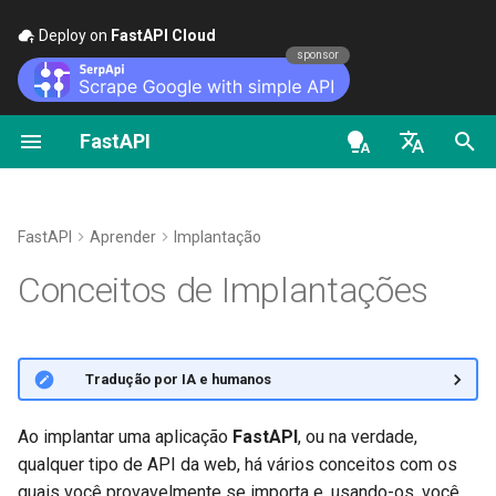
Deploy on
FastAPI Cloud
🚀
sponsor
FastAPI
Primeiros Passos
Transmitir dados
Geral - Como Fazer -
FastAPI class
FastAPI People
Alternativas, Inspiração e
Classes como Dependênci
Segurança - Primeiros
Escopos OAuth2
OpenAPI docs
Segurança - HTTPS
Receitas
Comparações
Passos
en - English
Parâmetros de path
Configuração Avançada da
Request Parameters
Ajuda
Subdependências
HTTP Basic Auth
OpenAPI models
Ferramentas de exemplo para
Operação de Rota
Migrar do Pydantic v1 para o
História, Design e Futuro
Obter Usuário Atual
HTTPS
de - Deutsch
FastAPI
Aprender
Implantação
Pydantic v2
Parâmetros de Consulta
Status Codes
Contributing
Dependências em
es - español
Conceitos de Implantações
Códigos de status adicionais
Benchmarks
decoradores de operações
Simples OAuth2 com senh
Programa e Processo
GraphQL
de rota
Bearer
Corpo da requisição
UploadFile class
Translations
fr - français
Retornando uma Resposta
Repository Management
O que é um Programa
hi - हिन्दी
Diretamente
Request e classe APIRoute
Dependências Globais
OAuth2 com Senha (e
Parâmetros de consulta e
Exceptions - HTTPException
Full Stack FastAPI Template
🌐 Tradução por IA e humanos
personalizadas
hashing), Bearer com toke
validações de string
and WebSocketException
ja - 日本語
O que é um Processo
JWT
Resposta Personalizada -
Dependências com yield
External Links
ko - 한국어
Ao implantar uma aplicação
FastAPI
, ou na verdade,
HTML, Stream, File e outras
OpenAPI condicional
Parâmetros de path e
Dependencies - Depends()
Executando na inicialização
qualquer tipo de API da web, há vários conceitos com os
pt - português
validações numéricas
and Security()
FastAPI and friends
quais você provavelmente se importa e, usando-os, você