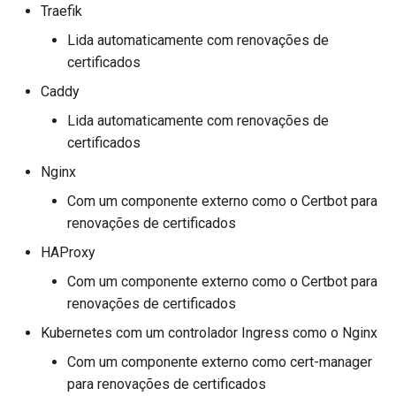
Middleware
JSON com bytes em Base64
Traefik
Lida automaticamente com renovações de
CORS (Cross-Origin Resource
Verificação Estrita de
certificados ✨
Sharing)
Content-Type
Caddy
Bancos de Dados SQL
Lida automaticamente com renovações de
(Relacionais)
certificados ✨
Nginx
Aplicações Maiores -
Múltiplos Arquivos
Com um componente externo como o Certbot para
renovações de certificados
Stream de JSON Lines
HAProxy
Com um componente externo como o Certbot para
Eventos Enviados pelo
renovações de certificados
Servidor (SSE)
Kubernetes com um controlador Ingress como o Nginx
Tarefas em segundo plano
Com um componente externo como cert-manager
para renovações de certificados
Metadados e URLs da