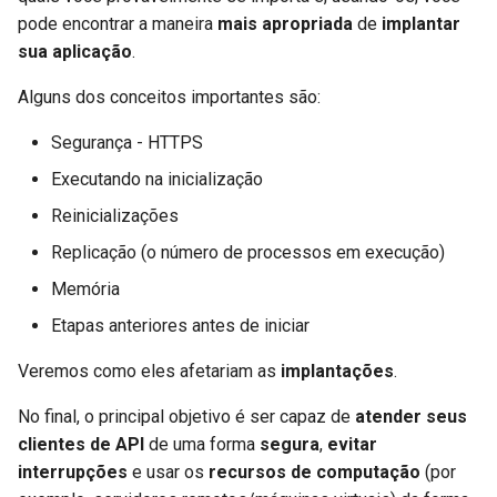
Retornos Adicionais no
Extendendo o OpenAPI
newsletter
Em um servidor remoto
ru - русский язык
pode encontrar a maneira
mais apropriada
de
implantar
OpenAPI
Modelos de Parâmetros de
APIRouter class
sua aplicação
.
tr - Türkçe
Consulta
Esquemas OpenAPI
Executar automaticamente na
Cookies de Resposta
Separados para Entrada e
Background Tasks -
inicialização
Alguns dos conceitos importantes são:
uk - українська мова
Saída ou Não
Corpo - Múltiplos parâmetros
BackgroundTasks
zh - 简体中文
Cabeçalhos de resposta
Segurança - HTTPS
Programa separado
Recursos Estáticos
Corpo - Campos
Request class
zh-hant - 繁體中文
Executando na inicialização
Personalizados para a UI de
Retorno - Altere o Código de
Ferramentas de exemplo para
Reinicializações
Documentação (Hospedagem
Status
Corpo - Modelos aninhados
WebSockets
executar na inicialização
Própria)
Replicação (o número de processos em execução)
Dependências avançadas
Declare dados de exemplo da
HTTPConnection class
Reinicializações
Memória
Configure a UI do Swagger
requisição
Etapas anteriores antes de iniciar
Segurança Avançada
Response class
Nós cometemos erros
Testando a Base de Dados
Tipos de dados extras
Veremos como eles afetariam as
implantações
.
Utilizando o Request
Custom Response Classes -
Pequenos erros são tratados
Usar antigos códigos de
diretamente
Parâmetros de Cookie
File, HTML, Redirect,
automaticamente
No final, o principal objetivo é ser capaz de
atender seus
status de erro de
Streaming, etc.
clientes de API
de uma forma
segura
,
evitar
autenticação 403
Usando Dataclasses
Parâmetros de Cabeçalho
Erros maiores - Travamentos
interrupções
e usar os
recursos de computação
(por
Server-Sent Events -