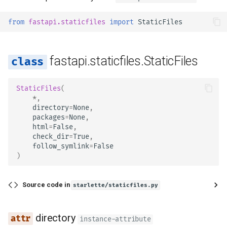
Retornos Adicionais no
Extendendo o OpenAPI
newsletter
ru - русский язык
OpenAPI
Modelos de Parâmetros d
Trabalhadores do Servidor 
Como Fazer - Receitas
get_directories
from
fastapi.staticfiles
import
StaticFiles
tr - Türkçe
Consulta
Uvicorn com Trabalhadores
Esquemas OpenAPI
Cookies de Resposta
Separados para Entrada e
get_path
uk - українська мова
Saída ou Não
Corpo - Múltiplos parâmet
FastAPI em contêineres -
fastapi.staticfiles.StaticFiles
zh - 简体中文
Cabeçalhos de resposta
Docker
get_response
Recursos Estáticos
Corpo - Campos
zh-hant - 繁體中文
Personalizados para a UI 
StaticFiles
(
Retorno - Altere o Código 
lookup_path
*
,
Documentação (Hospeda
Status
Corpo - Modelos aninhado
directory
=
None
,
Própria)
file_response
packages
=
None
,
Dependências avançadas
Declare dados de exemplo
html
=
False
,
check_dir
=
True
,
Configure a UI do Swagger
requisição
check_config
follow_symlink
=
False
Segurança Avançada
)
Testando a Base de Dados
Tipos de dados extras
is_not_modified
Utilizando o Request
Source code in
starlette/staticfiles.py
Usar antigos códigos de
diretamente
Parâmetros de Cookie
status de erro de
autenticação 403
Usando Dataclasses
Parâmetros de Cabeçalho
directory
instance-attribute