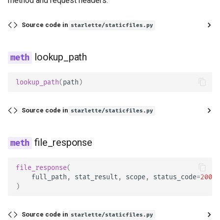
method and request headers.
Documentação
Source code in
starlette/staticfiles.py
Frontend
lookup_path
Arquivos Estáticos
Testando
lookup_path
(
path
)
Depuração
Source code in
starlette/staticfiles.py
file_response
file_response
(
full_path
,
stat_result
,
scope
,
status_code
=
200
)
Source code in
starlette/staticfiles.py