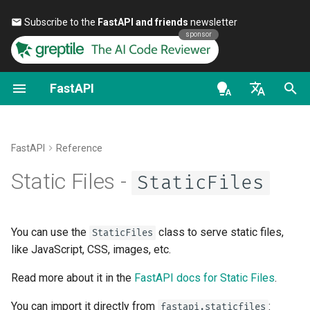
Subscribe to the
FastAPI and friends
newsletter 🎉
sponsor
FastAPI
Introdução aos tipos Python
OpenAPI docs
FastAPI People
Alternativas, Inspiração e
Primeiros Passos
Transmitir dados
Sobre as versões do Fast
Geral - Como Fazer -
StaticFiles
Comparações
Receitas
en - English
Concorrência e async / await
OpenAPI models
Ajuda
Parâmetros de path
Configuração Avançada da
FastAPI Cloud
directory
História, Design e Futuro
Operação de Rota
Migrar do Pydantic v1 para
de - Deutsch
FastAPI
Reference
Pydantic v2
Tutorial - Guia de Usuário
Contributing
Parâmetros de Consulta
Sobre HTTPS
packages
es - español
Static Files -
Benchmarks
StaticFiles
Códigos de status adiciona
GraphQL
Guia de Usuário Avançado
Translations
Corpo da requisição
Execute um Servidor
fr - français
all_directories
Repository Management
Retornando uma Resposta
Manualmente
hi - हिन्दी
Diretamente
Request e classe APIRout
FastAPI CLI
Full Stack FastAPI Template
Parâmetros de consulta e
html
You can use the
class to serve static files,
StaticFiles
personalizadas
ja - 日本語
validações de string
Conceitos de Implantaçõe
like JavaScript, CSS, images, etc.
Resposta Personalizada -
Suporte a Editores
External Links
config_checked
ko - 한국어
Read more about it in the
FastAPI docs for Static Files
.
HTML, Stream, File e outra
OpenAPI condicional
Parâmetros de path e
Implantar FastAPI em
pt - português
validações numéricas
provedores de nuvem
Implantação
FastAPI and friends
follow_symlink
You can import it directly from
:
fastapi.staticfiles