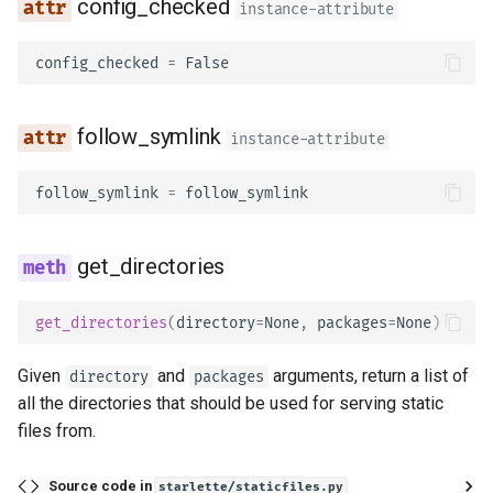
config_checked
instance-attribute
Sobreposições
Formulários e Arquivos da
config_checked
=
False
Requisição
Testes Assíncronos
Manipulação de erros
Configurações e Variáveis
follow_symlink
instance-attribute
Ambiente
Configuração da Operação 
follow_symlink
=
follow_symlink
Rota
Callbacks na OpenAPI
Codificador Compatível co
Webhooks OpenAPI
get_directories
JSON
Adicionando WSGI - Flask,
get_directories
(
directory
=
None
,
packages
=
None
)
Corpo - Atualizações
Django, entre outros
Given
and
arguments, return a list of
directory
packages
Dependências
Gerando SDKs
all the directories that should be used for serving static
files from.
Segurança
Tipos Avançados de Pytho
Source code in
starlette/staticfiles.py