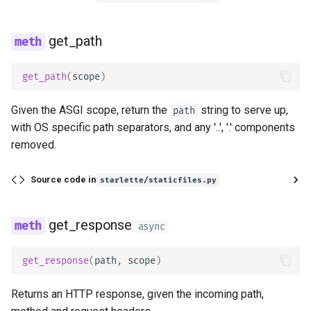
Middleware
JSON com bytes em Base
CORS (Cross-Origin Resou
Verificação Estrita de
get_path
Sharing)
Content-Type
get_path
(
scope
)
Bancos de Dados SQL
(Relacionais)
Given the ASGI scope, return the
string to serve up,
path
with OS specific path separators, and any '..', '.' components
Aplicações Maiores -
removed.
Múltiplos Arquivos
Source code in
starlette/staticfiles.py
Stream de JSON Lines
get_response
Eventos Enviados pelo
async
Servidor (SSE)
get_response
(
path
,
scope
)
Tarefas em segundo plano
Returns an HTTP response, given the incoming path,
Metadados e URLs da