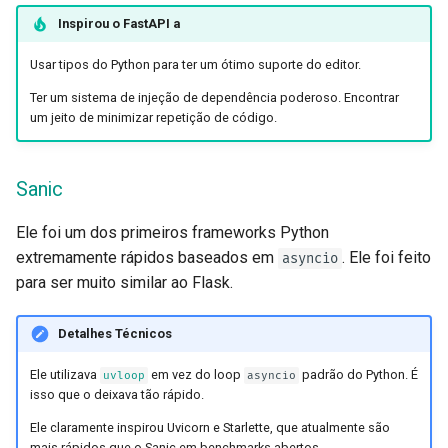
Inspirou o
FastAPI
a
Usar tipos do Python para ter um ótimo suporte do editor.
Ter um sistema de injeção de dependência poderoso. Encontrar
um jeito de minimizar repetição de código.
Sanic
Ele foi um dos primeiros frameworks Python
extremamente rápidos baseados em
. Ele foi feito
asyncio
para ser muito similar ao Flask.
Detalhes Técnicos
Ele utilizava
em vez do loop
padrão do Python. É
uvloop
asyncio
isso que o deixava tão rápido.
Ele claramente inspirou Uvicorn e Starlette, que atualmente são
mais rápidos que o Sanic em benchmarks abertos.