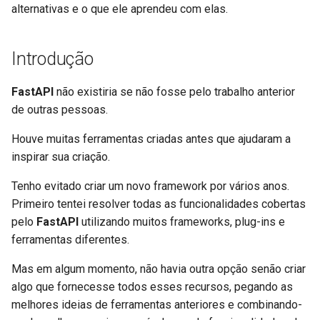
Retornos Adicionais no
Extendendo o OpenAPI
newsletter
alternativas e o que ele aprendeu com elas.
ru - русский язык
OpenAPI
APIRouter class
Modelos de Parâmetros d
Trabalhadores do Servidor 
Como Fazer - Receitas
Flask REST frameworks
tr - Türkçe
Consulta
Uvicorn com Trabalhadores
Esquemas OpenAPI
Introdução
Cookies de Resposta
Separados para Entrada e
Background Tasks -
Marshmallow
uk - українська мова
Saída ou Não
BackgroundTasks
Corpo - Múltiplos parâmet
FastAPI em contêineres -
zh - 简体中文
Cabeçalhos de resposta
Docker
FastAPI
não existiria se não fosse pelo trabalho anterior
Webargs
Recursos Estáticos
Request class
Corpo - Campos
de outras pessoas.
zh-hant - 繁體中文
Personalizados para a UI 
Retorno - Altere o Código 
APISpec
Houve muitas ferramentas criadas antes que ajudaram a
Documentação (Hospeda
Status
WebSockets
Corpo - Modelos aninhado
inspirar sua criação.
Própria)
Flask-apispec
Dependências avançadas
HTTPConnection class
Declare dados de exemplo
Tenho evitado criar um novo framework por vários anos.
Configure a UI do Swagger
requisição
NestJS (e Angular)
Primeiro tentei resolver todas as funcionalidades cobertas
Segurança Avançada
Response class
pelo
FastAPI
utilizando muitos frameworks, plug-ins e
Testando a Base de Dados
Tipos de dados extras
Sanic
ferramentas diferentes.
Utilizando o Request
Custom Response Classes -
Usar antigos códigos de
diretamente
File, HTML, Redirect,
Parâmetros de Cookie
Falcon
Mas em algum momento, não havia outra opção senão criar
status de erro de
Streaming, etc.
algo que fornecesse todos esses recursos, pegando as
autenticação 403
Usando Dataclasses
Parâmetros de Cabeçalho
Molten
melhores ideias de ferramentas anteriores e combinando-
Server-Sent Events -