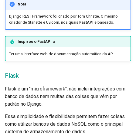
Middleware
JSON com bytes em Base
Nota
CORS (Cross-Origin Resou
Verificação Estrita de
Django REST Framework foi criado por Tom Christie. O mesmo
criador de Starlette e Uvicorn, nos quais
FastAPI
é baseado.
Sharing)
Content-Type
Bancos de Dados SQL
Inspirou o
FastAPI
a
(Relacionais)
Ter uma interface web de documentação automática da API.
Aplicações Maiores -
Múltiplos Arquivos
Flask
Stream de JSON Lines
Flask é um "microframework", não inclui integrações com
banco de dados nem muitas das coisas que vêm por
Eventos Enviados pelo
padrão no Django.
Servidor (SSE)
Essa simplicidade e flexibilidade permitem fazer coisas
Tarefas em segundo plano
como utilizar bancos de dados NoSQL como o principal
sistema de armazenamento de dados.
Metadados e URLs da