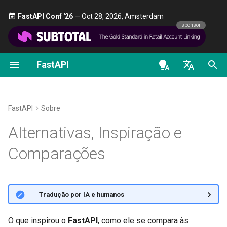
FastAPI Conf '26
— Oct 28, 2026, Amsterdam 🎤
sponsor
FastAPI
Introdução aos tipos Python
FastAPI class
FastAPI People
Primeiros Passos
Transmitir dados
Sobre as versões do Fast
Geral - Como Fazer -
OpenAPI docs
Introdução
Receitas
en - English
Concorrência e async / await
Request Parameters
Ajuda
Parâmetros de path
Configuração Avançada da
FastAPI Cloud
OpenAPI models
Ferramentas anteriores
Operação de Rota
Migrar do Pydantic v1 para
de - Deutsch
FastAPI
Sobre
Pydantic v2
Tutorial - Guia de Usuário
Status Codes
Contributing
Parâmetros de Consulta
Sobre HTTPS
Django
es - español
Alternativas, Inspiração e
Códigos de status adiciona
GraphQL
Guia de Usuário Avançado
UploadFile class
Translations
Corpo da requisição
Execute um Servidor
fr - français
Django REST Framework
Comparações
Retornando uma Resposta
Manualmente
hi - हिन्दी
Diretamente
Request e classe APIRout
FastAPI CLI
Exceptions - HTTPException
Full Stack FastAPI Template
Parâmetros de consulta e
Flask
personalizadas
and WebSocketException
ja - 日本語
validações de string
Conceitos de Implantaçõe
Resposta Personalizada -
Suporte a Editores
External Links
Requests
🌐 Tradução por IA e humanos
ko - 한국어
HTML, Stream, File e outra
OpenAPI condicional
Dependencies - Depends()
Parâmetros de path e
Implantar FastAPI em
pt - português
and Security()
validações numéricas
provedores de nuvem
Implantação
FastAPI and friends
Swagger / OpenAPI
O que inspirou o
FastAPI
, como ele se compara às