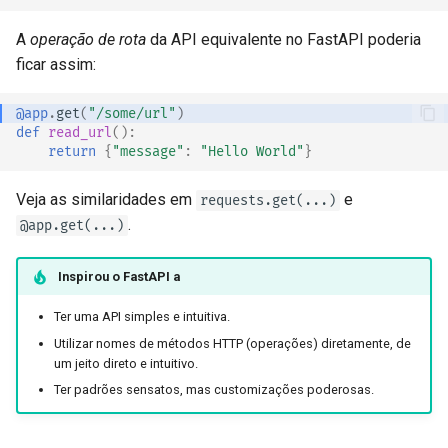
A
operação de rota
da API equivalente no FastAPI poderia
ficar assim:
@app
.
get
(
"/some/url"
)
def
read_url
():
return
{
"message"
:
"Hello World"
}
Veja as similaridades em
e
requests.get(...)
.
@app.get(...)
Inspirou o
FastAPI
a
Ter uma API simples e intuitiva.
Utilizar nomes de métodos HTTP (operações) diretamente, de
um jeito direto e intuitivo.
Ter padrões sensatos, mas customizações poderosas.