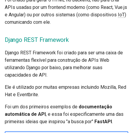
Sobreposições
APIs usadas por um frontend moderno (como React, Vue.js
Formulários e Arquivos da
e Angular) ou por outros sistemas (como dispositivos
IoT
)
Requisição
Testes Assíncronos
comunicando com ele.
Manipulação de erros
Configurações e Variáveis
Django REST Framework
Ambiente
Configuração da Operação 
Django REST Framework foi criado para ser uma caixa de
Rota
Callbacks na OpenAPI
ferramentas flexível para construção de APIs Web
utilizando Django por baixo, para melhorar suas
Codificador Compatível co
Webhooks OpenAPI
capacidades de API.
JSON
Adicionando WSGI - Flask,
Ele é utilizado por muitas empresas incluindo Mozilla, Red
Corpo - Atualizações
Django, entre outros
Hat e Eventbrite.
Dependências
Gerando SDKs
Foi um dos primeiros exemplos de
documentação
automática de API
, e essa foi especificamente uma das
Segurança
Tipos Avançados de Pytho
primeiras ideias que inspirou "a busca por"
FastAPI
.