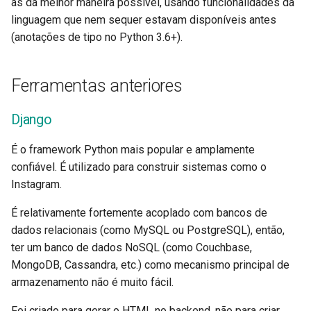
as da melhor maneira possível, usando funcionalidades da
EventSourceResponse and
Middleware Avançado
Modelos de Parâmetros d
Hug
linguagem que nem sequer estavam disponíveis antes
ServerSentEvent
Cookie
(anotações de tipo no Python 3.6+).
Sub Aplicações - Montage
APIStar (<= 0.5)
Middleware
Modelos de Parâmetros d
Ferramentas anteriores
Cabeçalho
Atrás de um Proxy
Usados por
FastAPI
OpenAPI
Modelo de resposta - Tipo
Templates
Django
Pydantic
Security Tools
retorno
É o framework Python mais popular e amplamente
WebSockets
Starlette
Encoders - jsonable_encoder
confiável. É utilizado para construir sistemas como o
Modelos Adicionais
Instagram.
Eventos de lifespan
Uvicorn
Static Files - StaticFiles
Código de status de respo
É relativamente fortemente acoplado com bancos de
Testando WebSockets
Benchmarks e velocidade
dados relacionais (como MySQL ou PostgreSQL), então,
Templating - Jinja2Templates
Dados do formulário
ter um banco de dados NoSQL (como Couchbase,
Testando eventos: lifespan
MongoDB, Cassandra, etc.) como mecanismo principal de
Test Client - TestClient
Modelos de Formulários
inicialização - encerrament
armazenamento não é muito fácil.
Arquivos de Requisição
Testando Dependências c
Foi criado para gerar o HTML no backend, não para criar