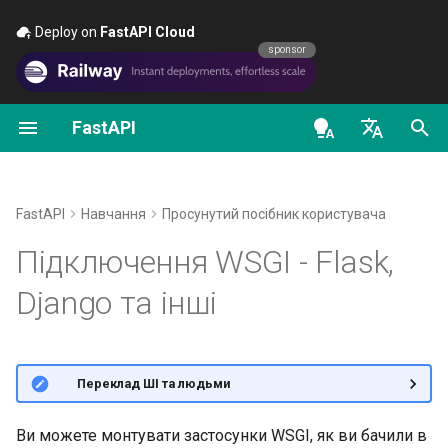
Deploy on
FastAPI Cloud
🚀
sponsor
FastAPI
Перші кроки
OAuth2 scopes
Про версії FastAPI
Загальне - Як зробити -
FastAPI class
FastAPI People
Альтернативи, натхнення та
Класи як залежності
Безпека - перші кроки
OpenAPI docs
Використання
WSGIMiddleware
Рецепти
порівняння
en - English
Параметри шляху
HTTP Basic Auth
FastAPI Cloud
Request Parameters
Допомога
Підзалежності
Отримати поточного
OpenAPI models
Перевірте
Перехід з Pydantic v1 на
Історія, проєктування і
користувача
de - Deutsch
FastAPI
Навчання
Просунутий посібник користувача
Pydantic v2
майбутнє
Параметри запиту
Про HTTPS
Status Codes
Contributing
Залежності в декоратора
es - español
Підключення WSGI - Flask,
операцій шляху
Простий OAuth2 з пароле
GraphQL
Бенчмарки
Bearer
Тіло запиту
Запустіть сервер вручну
UploadFile class
Translations
fr - français
Django та інші
Глобальні залежності
hi - हिन्दी
Користувацькі класи
Repository Management
OAuth2 з паролем (і
Параметри запиту та
Концепції розгортання
Exceptions - HTTPException
Шаблон Full Stack FastAPI
Request та APIRoute
хешуванням), Bearer з
валідація строк
and WebSocketException
ja - 日本語
Залежності з yield
токенами JWT
Розгортання FastAPI у
External Links
🌐 Переклад ШІ та людьми
ko - 한국어
Умовний OpenAPI
Параметри шляху та
хмарних постачальників
Dependencies - Depends()
pt - português
валідація числових даних
and Security()
FastAPI and friends
Ви можете монтувати застосунки WSGI, як ви бачили в