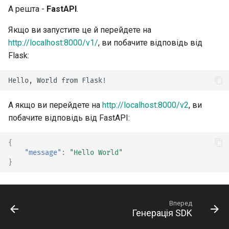
CORS (Обмін ресурсами
А решта -
FastAPI
.
між різними джерелами)
Якщо ви запустите це й перейдете на
SQL (реляційні) бази даних
http://localhost:8000/v1/
, ви побачите відповідь від
Flask:
Більші застосунки - кілька
файлів
Стрімінг JSON Lines
А якщо ви перейдете на
http://localhost:8000/v2
, ви
побачите відповідь від FastAPI:
Події, надіслані сервером
(SSE)
{
"message"
:
"Hello World"
}
Фонові задачі
Метадані та URL-адреси
документації
Вперед
Генерація SDK
Фронтенд