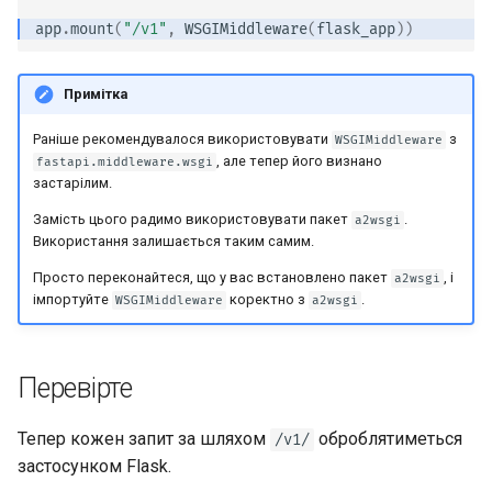
файлами
app
.
mount
(
"/v1"
,
WSGIMiddleware
(
flask_app
))
Обробка помилок
Примітка
Налаштування операції
Раніше рекомендувалося використовувати
з
WSGIMiddleware
шляху
, але тепер його визнано
fastapi.middleware.wsgi
застарілим.
JSON-сумісний
Замість цього радимо використовувати пакет
.
a2wsgi
кодувальник
Використання залишається таким самим.
Просто переконайтеся, що у вас встановлено пакет
, і
a2wsgi
Тіло — Оновлення
імпортуйте
коректно з
.
WSGIMiddleware
a2wsgi
Залежності
Перевірте
Безпека
Тепер кожен запит за шляхом
оброблятиметься
/v1/
Middleware
застосунком Flask.