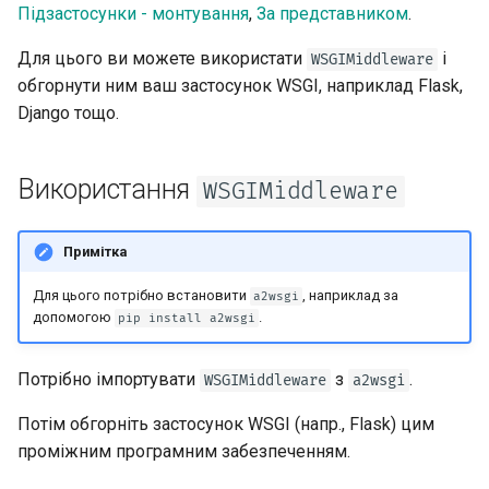
Розширення OpenAPI
Працівники сервера -
newsletter
Підзастосунки - монтування
,
За представником
.
ru - русский язык
Моделі параметрів запиту
Uvicorn з працівниками
APIRouter class
tr - Türkçe
Окремі схеми OpenAPI для
Для цього ви можете використати
і
WSGIMiddleware
введення та виведення, чи
Тіло - Декілька параметрів
FastAPI у контейнерах -
Background Tasks -
обгорнути ним ваш застосунок WSGI, наприклад Flask,
uk - українська мова
ні
Docker
BackgroundTasks
Django тощо.
zh - 简体中文
Тіло — Поля
Користувацькі статичні
Request class
zh-hant - 繁體中文
Використання
WSGIMiddleware
ресурси інтерфейсу
Тіло - Вкладені моделі
документації (самохостинг)
WebSockets
Декларування прикладів
Примітка
Налаштуйте Swagger UI
даних запиту
HTTPConnection class
Для цього потрібно встановити
, наприклад за
a2wsgi
допомогою
.
pip install a2wsgi
Тестування бази даних
Додаткові типи даних
Response class
Використовуйте старі коди
Потрібно імпортувати
з
.
Параметри кукі
Custom Response Classes -
WSGIMiddleware
a2wsgi
статусу помилки
File, HTML, Redirect,
Потім обгорніть застосунок WSGI (напр., Flask) цим
автентифікації 403
Streaming, etc.
Параметри заголовків
проміжним програмним забезпеченням.
Server-Sent Events -
Моделі параметрів Cookie