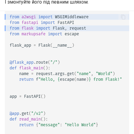
І змонтуйте його під певним шляхом.
EventSourceResponse and
ServerSentEvent
Моделі параметрів
from
a2wsgi
import
WSGIMiddleware
заголовків
from
fastapi
import
FastAPI
Middleware
from
flask
import
Flask
,
request
from
markupsafe
import
escape
Модель відповіді — Тип, що
OpenAPI
повертається
flask_app
=
Flask
(
__name__
)
Security Tools
Додаткові моделі
@flask_app
.
route
(
"/"
)
def
flask_main
():
Encoders - jsonable_encoder
Код статусу відповіді
name
=
request
.
args
.
get
(
"name"
,
"World"
)
return
f
"Hello, 
{
escape
(
name
)
}
 from Flask!"
Static Files - StaticFiles
Дані форми
app
=
FastAPI
()
Templating - Jinja2Templates
Моделі форм
@app
.
get
(
"/v2"
)
Test Client - TestClient
Запит файлів
def
read_main
():
return
{
"message"
:
"Hello World"
}
Запити з формами та