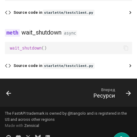
Source code in
starlette/testclient.py
wait_shutdown
async
wait_shutdown
()
Source code in
starlette/testclient.py
Вперед
Ресурси
The FastAPI trademark is owned by
@tiangolo
and is registered in the
US and across other regions
Made with
Zensical