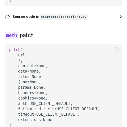
)
Source code in
starlette/testclient.py
patch
patch
(
url
,
*
,
content
=
None
,
data
=
None
,
files
=
None
,
json
=
None
,
params
=
None
,
headers
=
None
,
cookies
=
None
,
auth
=
USE_CLIENT_DEFAULT
,
follow_redirects
=
USE_CLIENT_DEFAULT
,
timeout
=
USE_CLIENT_DEFAULT
,
extensions
=
None
)