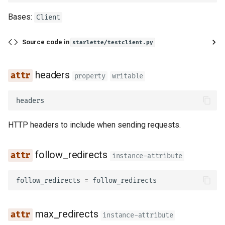
Просунуте проміжне
app_state
Bases:
Client
програмне забезпечення
Моделі параметрів
заголовків
build_request
Source code in
starlette/testclient.py
Підзастосунки -
монтування
Модель відповіді — Тип,
stream
повертається
headers
property
writable
За представником
send
Додаткові моделі
headers
Шаблони
close
Код статусу відповіді
HTTP headers to include when sending requests.
WebSockets
request
Дані форми
follow_redirects
instance-attribute
Події тривалості життя
get
Моделі форм
follow_redirects
=
follow_redirects
Тестування WebSocket
options
Запит файлів
Тестування подій:
head
max_redirects
instance-attribute
тривалість життя та запу
Запити з формами та