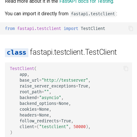
Read more about it in the
FastAPI docs for Testing
.
Додаткові відповіді в
Розширення OpenAPI
newsletter
Працівники сервера -
ru - русский язык
OpenAPI
Розгортання
Моделі параметрів запит
Uvicorn з працівниками
event_hooks
You can import it directly from
:
fastapi.testclient
tr - Türkçe
Окремі схеми OpenAPI д
Кукі у відповіді
введення та виведення, 
Як зробити - Рецепти
Тіло - Декілька параметр
FastAPI у контейнерах -
auth
uk - українська мова
from
fastapi.testclient
import
TestClient
ні
Docker
zh - 简体中文
Заголовки відповіді
Тіло — Поля
base_url
Користувацькі статичні
zh-hant - 繁體中文
fastapi.testclient.TestClient
ресурси інтерфейсу
Відповідь - зміна коду
Тіло - Вкладені моделі
cookies
документації (самохости
статусу
TestClient
(
Декларування прикладів
params
app
,
Налаштуйте Swagger UI
Просунуті залежності
даних запиту
base_url
=
"http://testserver"
,
task
raise_server_exceptions
=
True
,
Тестування бази даних
Просунута безпека
Додаткові типи даних
root_path
=
""
,
backend
=
"asyncio"
,
portal
backend_options
=
None
,
Використовуйте старі ко
Використання Request
Параметри кукі
cookies
=
None
,
статусу помилки
безпосередньо
async_backend
headers
=
None
,
автентифікації 403
follow_redirects
=
True
,
Параметри заголовків
client
=
(
"testclient"
,
50000
),
Використання dataclasse
app
)
Моделі параметрів Cooki