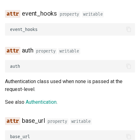
CORS (Обмін ресурсами
Просунуті типи Python
між різними джерелами)
event_hooks
property
writable
JSON з байтами як Base6
SQL (реляційні) бази дан
event_hooks
Сувора перевірка Conten
Більші застосунки - кіль
Type
файлів
auth
property
writable
Стрімінг JSON Lines
auth
Події, надіслані серверо
Authentication class used when none is passed at the
(SSE)
request-level.
Фонові задачі
See also
Authentication
.
Метадані та URL-адреси
base_url
property
writable
документації
base_url
Фронтенд