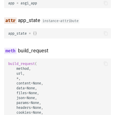
app
=
asgi_app
app_state
instance-attribute
app_state
=
{}
build_request
build_request
(
method
,
url
,
*
,
content
=
None
,
data
=
None
,
files
=
None
,
json
=
None
,
params
=
None
,
headers
=
None
,
cookies
=
None
,