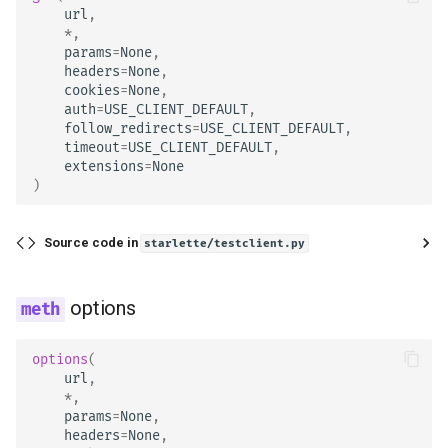
url
,
*
,
params
=
None
,
headers
=
None
,
cookies
=
None
,
auth
=
USE_CLIENT_DEFAULT
,
follow_redirects
=
USE_CLIENT_DEFAULT
,
timeout
=
USE_CLIENT_DEFAULT
,
extensions
=
None
)
Source code in
starlette/testclient.py
options
options
(
url
,
*
,
params
=
None
,
headers
=
None
,