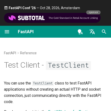
FastAPI Conf '26
— Oct 28, 2026, Amsterdam 🎤
sponsor
FastAPI
Вступ до типів Python
OpenAPI docs
FastAPI People
Альтернативи, натхнення та
Перші кроки
Потокова передача дани
Про версії FastAPI
Загальне - Як зробити -
TestClient
порівняння
Рецепти
en - English
Рівночасність і async / await
OpenAPI models
Допомога
Параметри шляху
Додаткова конфігурація
FastAPI Cloud
headers
Історія, проєктування і
операцій шляху
Перехід з Pydantic v1 на
de - Deutsch
FastAPI
Reference
майбутнє
Pydantic v2
Навчальний посібник -
Contributing
Параметри запиту
Про HTTPS
follow_redirects
es - español
Test Client -
Посібник користувача
TestClient
Додаткові коди статусу
Бенчмарки
GraphQL
Translations
Тіло запиту
Запустіть сервер вручну
fr - français
max_redirects
Просунутий посібник
Повернення Response
hi - हिन्दी
користувача
Repository Management
безпосередньо
Користувацькі класи
Шаблон Full Stack FastAPI
Параметри запиту та
Концепції розгортання
is_closed
You can use the
class to test FastAPI
TestClient
Request та APIRoute
ja - 日本語
валідація строк
applications without creating an actual HTTP and socket
FastAPI CLI
Користувацька відповідь
External Links
Розгортання FastAPI у
trust_env
connection, just communicating directly with the FastAPI
ko - 한국어
HTML, стрім, файл, інше
Умовний OpenAPI
Параметри шляху та
хмарних постачальників
code.
pt - português
Підтримка редакторів
валідація числових дани
FastAPI and friends
timeout