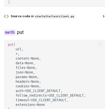
)
Source code in
starlette/testclient.py
put
put
(
url
,
*
,
content
=
None
,
data
=
None
,
files
=
None
,
json
=
None
,
params
=
None
,
headers
=
None
,
cookies
=
None
,
auth
=
USE_CLIENT_DEFAULT
,
follow_redirects
=
USE_CLIENT_DEFAULT
,
timeout
=
USE_CLIENT_DEFAULT
,
extensions
=
None