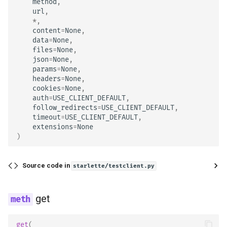
method
,
url
,
*
,
content
=
None
,
data
=
None
,
files
=
None
,
json
=
None
,
params
=
None
,
headers
=
None
,
cookies
=
None
,
auth
=
USE_CLIENT_DEFAULT
,
follow_redirects
=
USE_CLIENT_DEFAULT
,
timeout
=
USE_CLIENT_DEFAULT
,
extensions
=
None
)
Source code in
starlette/testclient.py
get
get
(