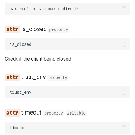
- вимкнення
файлами
post
max_redirects
=
max_redirects
Тестування залежностей 
Обробка помилок
put
переписуваннями
is_closed
property
Налаштування операції
patch
Асинхронні тести
шляху
is_closed
delete
Налаштування та змінні
JSON-сумісний
Check if the client being closed
оточення
кодувальник
websocket_connect
trust_env
Зворотні виклики OpenA
Тіло — Оновлення
property
lifespan
Вебхуки OpenAPI
Залежності
trust_env
wait_startup
Підключення WSGI - Flas
Безпека
wait_shutdown
timeout
property
writable
Django та інші
Middleware
timeout
Генерація SDK