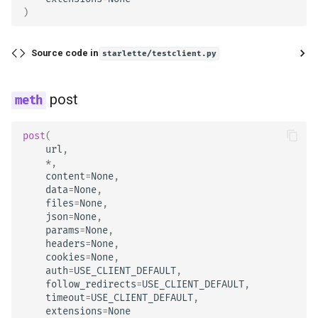
)
Source code in
starlette/testclient.py
post
post
(
url
,
*
,
content
=
None
,
data
=
None
,
files
=
None
,
json
=
None
,
params
=
None
,
headers
=
None
,
cookies
=
None
,
auth
=
USE_CLIENT_DEFAULT
,
follow_redirects
=
USE_CLIENT_DEFAULT
,
timeout
=
USE_CLIENT_DEFAULT
,
extensions
=
None