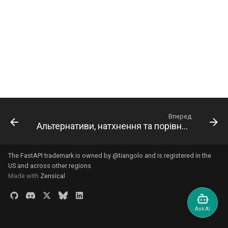
Додаткові відповіді в
Розширення OpenAPI
newsletter
Працівники сервера -
ru - русский язык
OpenAPI
Розгортання
APIRouter class
Моделі параметрів запит
Uvicorn з працівниками
tr - Türkçe
Окремі схеми OpenAPI д
Кукі у відповіді
введення та виведення, 
Як зробити - Рецепти
Background Tasks -
Тіло - Декілька параметр
FastAPI у контейнерах -
uk - українська мова
ні
BackgroundTasks
Docker
zh - 简体中文
Заголовки відповіді
Тіло — Поля
Користувацькі статичні
Request class
zh-hant - 繁體中文
ресурси інтерфейсу
Відповідь - зміна коду
Тіло - Вкладені моделі
документації (самохости
статусу
WebSockets
Декларування прикладів
Вперед
Альтернативи, натхнення та порівняння
Налаштуйте Swagger UI
Просунуті залежності
HTTPConnection class
даних запиту
Тестування бази даних
Просунута безпека
Response class
Додаткові типи даних
The FastAPI trademark is owned by
@tiangolo
and is registered in the
US and across other regions
Використовуйте старі ко
Використання Request
Custom Response Classes -
Made with
Zensical
Параметри кукі
статусу помилки
безпосередньо
File, HTML, Redirect,
автентифікації 403
Streaming, etc.
Параметри заголовків
Використання dataclasse
Server-Sent Events -
Моделі параметрів Cooki