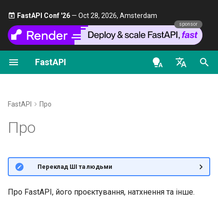
FastAPI Conf '26
— Oct 28, 2026, Amsterdam 🎤
sponsor
FastAPI
Вступ до типів Python
FastAPI class
FastAPI People
Перші кроки
Потокова передача дани
Про версії FastAPI
Загальне - Як зробити -
OpenAPI docs
Рецепти
en - English
Рівночасність і async / await
Request Parameters
Допомога
Параметри шляху
Додаткова конфігурація
FastAPI Cloud
OpenAPI models
операцій шляху
Перехід з Pydantic v1 на
de - Deutsch
FastAPI
Про
Pydantic v2
Навчальний посібник -
Status Codes
Contributing
Параметри запиту
Про HTTPS
es - español
Про
Посібник користувача
Додаткові коди статусу
GraphQL
UploadFile class
Translations
Тіло запиту
Запустіть сервер вручну
fr - français
Просунутий посібник
Повернення Response
hi - हिन्दी
користувача
безпосередньо
Користувацькі класи
Exceptions - HTTPException
Шаблон Full Stack FastAPI
Параметри запиту та
Концепції розгортання
🌐 Переклад ШІ та людьми
Request та APIRoute
and WebSocketException
ja - 日本語
валідація строк
FastAPI CLI
Користувацька відповідь
External Links
Розгортання FastAPI у
ko - 한국어
Про FastAPI, його проєктування, натхнення та інше. 🤓
HTML, стрім, файл, інше
Умовний OpenAPI
Dependencies - Depends()
Параметри шляху та
хмарних постачальників
pt - português
Підтримка редакторів
and Security()
валідація числових дани
FastAPI and friends