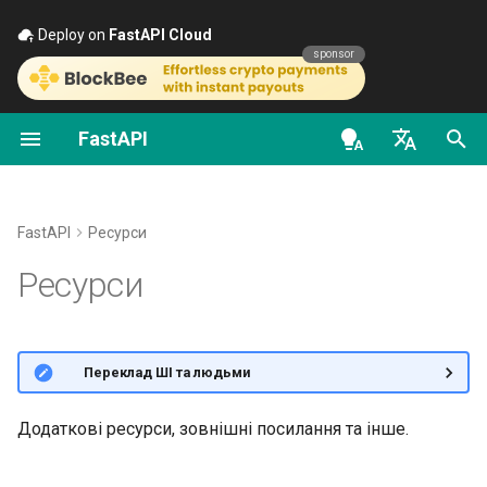
Deploy on
FastAPI Cloud
🚀
sponsor
FastAPI
Вступ до типів Python
FastAPI class
Альтернативи, натхнення та
Перші кроки
Потокова передача дани
Про версії FastAPI
Загальне - Як зробити -
OpenAPI docs
порівняння
Рецепти
en - English
Рівночасність і async / await
Request Parameters
Параметри шляху
Додаткова конфігурація
FastAPI Cloud
OpenAPI models
Історія, проєктування і
операцій шляху
Перехід з Pydantic v1 на
de - Deutsch
FastAPI
Ресурси
майбутнє
Pydantic v2
Навчальний посібник -
Status Codes
Параметри запиту
Про HTTPS
es - español
Ресурси
Посібник користувача
Додаткові коди статусу
Бенчмарки
GraphQL
UploadFile class
Тіло запиту
Запустіть сервер вручну
fr - français
Просунутий посібник
Повернення Response
hi - हिन्दी
користувача
Repository Management
безпосередньо
Користувацькі класи
Exceptions - HTTPException
Параметри запиту та
Концепції розгортання
🌐 Переклад ШІ та людьми
Request та APIRoute
and WebSocketException
ja - 日本語
валідація строк
FastAPI CLI
Користувацька відповідь
Розгортання FastAPI у
ko - 한국어
Додаткові ресурси, зовнішні посилання та інше. ✈️
HTML, стрім, файл, інше
Умовний OpenAPI
Dependencies - Depends()
Параметри шляху та
хмарних постачальників
pt - português
Підтримка редакторів
and Security()
валідація числових дани