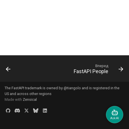
Додаткові відповіді в
Розширення OpenAPI
Працівники сервера -
ru - русский язык
OpenAPI
Розгортання
APIRouter class
Моделі параметрів запит
Uvicorn з працівниками
tr - Türkçe
Окремі схеми OpenAPI д
Кукі у відповіді
введення та виведення, 
Як зробити - Рецепти
Background Tasks -
Тіло - Декілька параметр
FastAPI у контейнерах -
uk - українська мова
ні
BackgroundTasks
Docker
zh - 简体中文
Заголовки відповіді
Тіло — Поля
Користувацькі статичні
Request class
zh-hant - 繁體中文
ресурси інтерфейсу
Відповідь - зміна коду
Тіло - Вкладені моделі
документації (самохости
статусу
WebSockets
Декларування прикладів
Вперед
FastAPI People
Налаштуйте Swagger UI
Просунуті залежності
HTTPConnection class
даних запиту
Тестування бази даних
Просунута безпека
Response class
Додаткові типи даних
The FastAPI trademark is owned by
@tiangolo
and is registered in the
US and across other regions
Використовуйте старі ко
Використання Request
Custom Response Classes -
Made with
Zensical
Параметри кукі
статусу помилки
безпосередньо
File, HTML, Redirect,
автентифікації 403
Streaming, etc.
Параметри заголовків
Використання dataclasse
Server-Sent Events -
Моделі параметрів Cooki