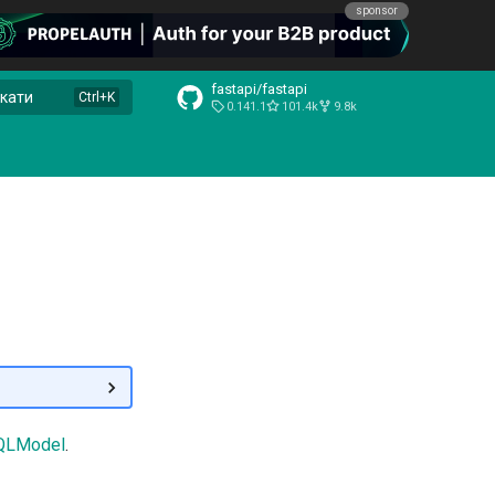
sponsor
fastapi/fastapi
кати
0.141.1
101.4k
9.8k
QLModel
. 🤓
✨