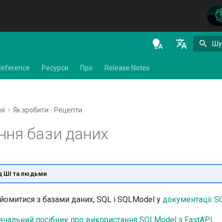
Шу
en - English
Reference
Ресурси
Про
Release Notes
de - Deutsch
es - español
ня
Як зробити - Рецепти
fr - français
ння бази даних
hi - हिन्दी
ja - 日本語
ko - 한국어
д ШІ та людьми
pt - português
йомитися з базами даних, SQL і SQLModel у
документації S
ru - русский язык
вчальний посібник про використання SQLModel з FastAPI
. 