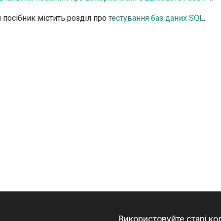
tr - Türkçe
 посібник містить розділ про
тестування баз даних SQL
. 😎
uk - українська мова
zh - 简体中文
zh-hant - 繁體中文
Використовуйте старі ко