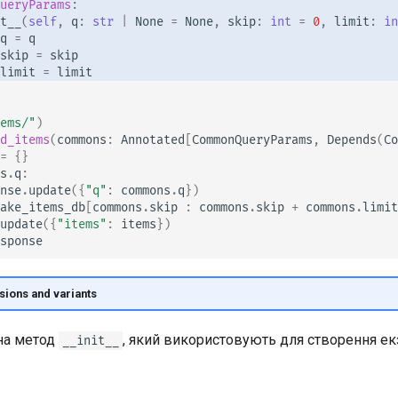
ueryParams
:
t__
(
self
,
q
:
str
|
None
=
None
,
skip
:
int
=
0
,
limit
:
in
q
=
q
skip
=
skip
limit
=
limit
ems/"
)
d_items
(
commons
:
Annotated
[
CommonQueryParams
,
Depends
(
Co
=
{}
s
.
q
:
nse
.
update
({
"q"
:
commons
.
q
})
ake_items_db
[
commons
.
skip
:
commons
.
skip
+
commons
.
limit
update
({
"items"
:
items
})
sponse
sions and variants
 на метод
, який використовують для створення ек
__init__