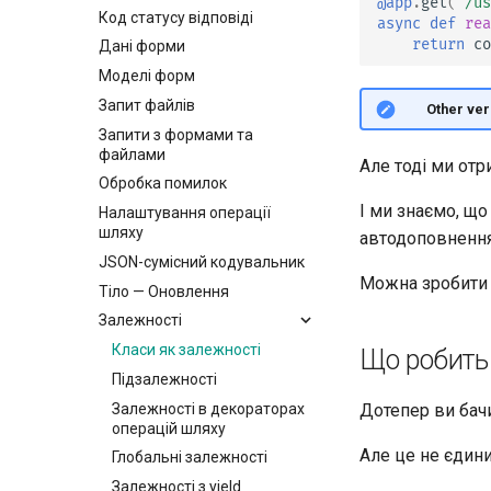
@app
.
get
(
"/us
Код статусу відповіді
async
def
rea
return
co
Дані форми
Моделі форм
Запит файлів
🤓 Other ver
Запити з формами та
файлами
Але тоді ми от
Обробка помилок
І ми знаємо, що
Налаштування операції
шляху
автодоповненн
JSON-сумісний кодувальник
Можна зробити
Тіло — Оновлення
Залежності
Класи як залежності
Що робить
Підзалежності
Залежності в декораторах
Дотепер ви бачи
операцій шляху
Але це не єдини
Глобальні залежності
Залежності з yield