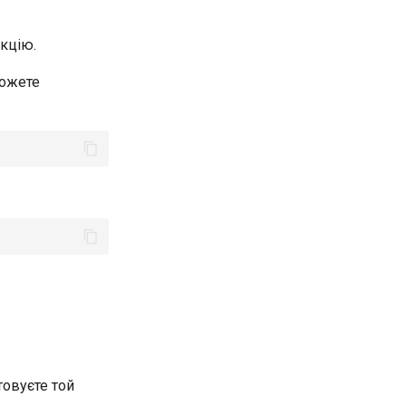
кцію.
можете
товуєте той