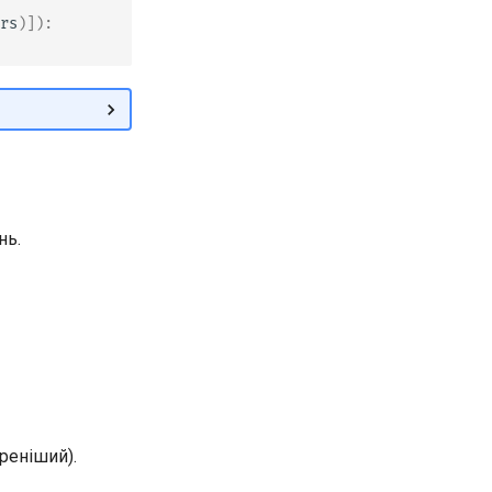
rs
)]):
нь.
реніший).