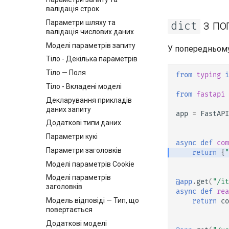
валідація строк
з по
Параметри шляху та
dict
валідація числових даних
Моделі параметрів запиту
У попередньому
Тіло - Декілька параметрів
Тіло — Поля
from
typing
i
Тіло - Вкладені моделі
from
fastapi
Декларування прикладів
даних запиту
app
=
FastAPI
Додаткові типи даних
Параметри кукі
async
def
com
Параметри заголовків
return
{
"
Моделі параметрів Cookie
Моделі параметрів
@app
.
get
(
"/it
заголовків
async
def
rea
Модель відповіді — Тип, що
return
co
повертається
Додаткові моделі