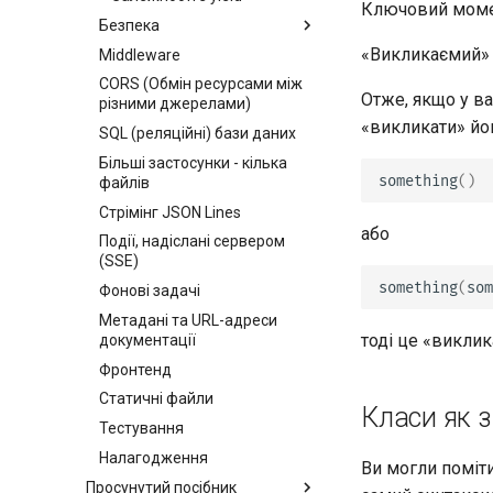
Ключовий момен
Безпека
«Викликаємий» у
Middleware
Безпека - перші кроки
CORS (Обмін ресурсами між
Отримати поточного
Отже, якщо у ва
різними джерелами)
користувача
«викликати» йог
SQL (реляційні) бази даних
Простий OAuth2 з паролем і
Bearer
Більші застосунки - кілька
something
()
файлів
OAuth2 з паролем (і
хешуванням), Bearer з
Стрімінг JSON Lines
токенами JWT
або
Події, надіслані сервером
(SSE)
something
(
som
Фонові задачі
Метадані та URL-адреси
тоді це «викли
документації
Фронтенд
Статичні файли
Класи як 
Тестування
Налагодження
Ви могли поміт
Просунутий посібник