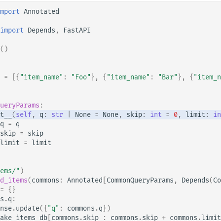
mport
Annotated
import
Depends
,
FastAPI
()
=
[{
"item_name"
:
"Foo"
},
{
"item_name"
:
"Bar"
},
{
"item_n
ueryParams
:
t__
(
self
,
q
:
str
|
None
=
None
,
skip
:
int
=
0
,
limit
:
in
q
=
q
skip
=
skip
limit
=
limit
ems/"
)
d_items
(
commons
:
Annotated
[
CommonQueryParams
,
Depends
(
Co
=
{}
s
.
q
:
nse
.
update
({
"q"
:
commons
.
q
})
ake_items_db
[
commons
.
skip
:
commons
.
skip
+
commons
.
limit