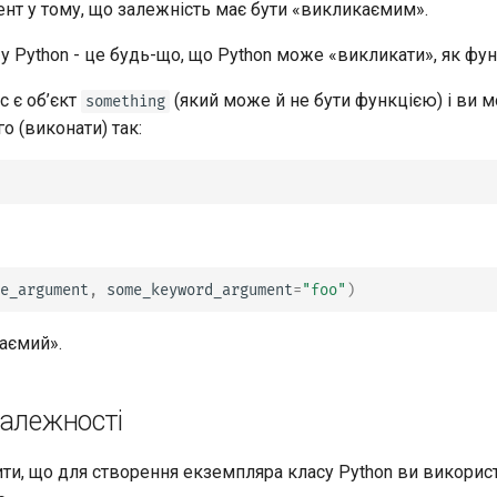
т у тому, що залежність має бути «викликаємим».
 Python - це будь-що, що Python може «викликати», як фун
с є об’єкт
(який може й не бути функцією) і ви 
something
о (виконати) так:
e_argument
,
some_keyword_argument
=
"foo"
)
каємий».
залежності
ити, що для створення екземпляра класу Python ви викорис