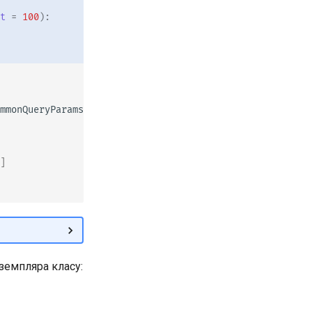
t
=
100
):
mmonQueryParams
)]):
]
земпляра класу: