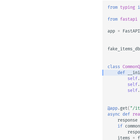
from
typing
i
from
fastapi
app
=
FastAPI
fake_items_db
class
CommonQ
def
__ini
self
.
self
.
self
.
@app
.
get
(
"/it
async
def
rea
response
if
common
respo
items
=
f