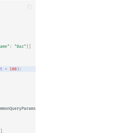
ame"
:
"Baz"
}]
t
=
100
):
mmonQueryParams
)]):
]