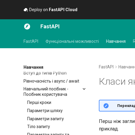
Deploy on
FastAPI Cloud
🚀
FastAPI
FastAPI
Функціональні можливості
Навчання
FastAPI
Навчан
Навчання
Вступ до типів Python
Класи я
Рівночасність і async / await
Навчальний посібник -
Посібник користувача
Перші кроки
🌐 Перекла
Параметри шляху
Параметри запиту
Перш ніж загли
Тіло запиту
приклад.
Параметри запиту та