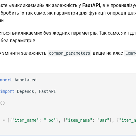
єте «викликаємий» як залежність у
FastAPI
, він проаналіз
 обробить їх так само, як параметри для функції операції шл
и.
ться викликаємих без жодних параметрів. Так само, як і д
без параметрів.
 змінити залежність
вище на клас
common_parameters
Comm
mport
Annotated
import
Depends
,
FastAPI
()
=
[{
"item_name"
:
"Foo"
},
{
"item_name"
:
"Bar"
},
{
"item_n