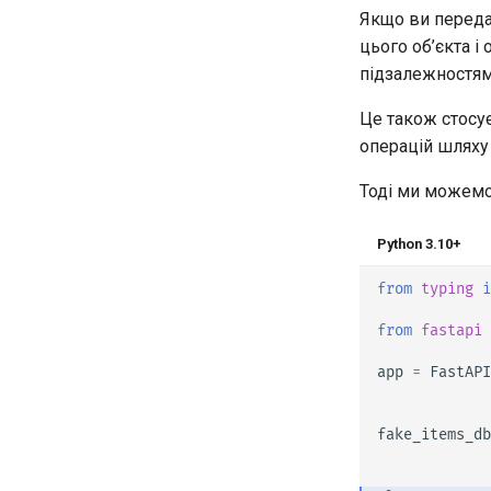
HTTP Basic Auth
Якщо ви переда
Використання dataclasses
Налаштуйте Swagger UI
цього об’єкта і
Просунуте проміжне
Тестування бази даних
програмне забезпечення
підзалежностям
Використовуйте старі коди
Підзастосунки - монтування
статусу помилки
Це також стосує
автентифікації 403
За представником
операцій шляху 
Шаблони
WebSockets
Тоді ми можемо
Події тривалості життя
Python 3.10+
Тестування WebSocket
Тестування подій: тривалість
from
typing
i
життя та запуск - вимкнення
Тестування залежностей з
from
fastapi
переписуваннями
app
=
FastAPI
Асинхронні тести
Налаштування та змінні
оточення
fake_items_db
Зворотні виклики OpenAPI
Вебхуки OpenAPI