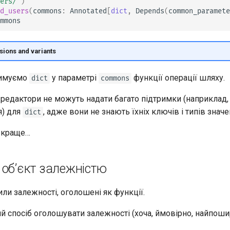
ers/"
)
d_users
(
commons
:
Annotated
[
dict
,
Depends
(
common_paramete
mmons
sions and variants
римуємо
у параметрі
функції операції шляху.
dict
commons
 редактори не можуть надати багато підтримки (наприклад,
я) для
, адже вони не знають їхніх ключів і типів значе
dict
 краще…
 об’єкт залежністю
ли залежності, оголошені як функції.
й спосіб оголошувати залежності (хоча, ймовірно, найпоши