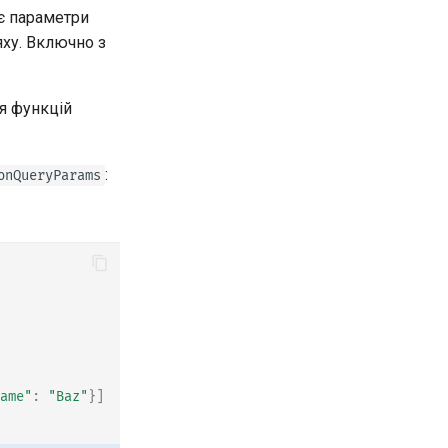
ує параметри
яху. Включно з
ля функцій
:
onQueryParams
ame"
:
"Baz"
}]