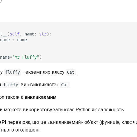
.
t__
(
self
,
name
:
str
):
name
=
name
name
=
"Mr Fluffy"
)
ку
- екземпляр класу
.
fluffy
Cat
я
ви «викликаєте»
.
fluffy
Cat
on також є
викликаємим
.
и можете використовувати клас Python як залежність.
API
перевіряє, що це «викликаємий» об’єкт (функція, клас чи
 нього оголошені.