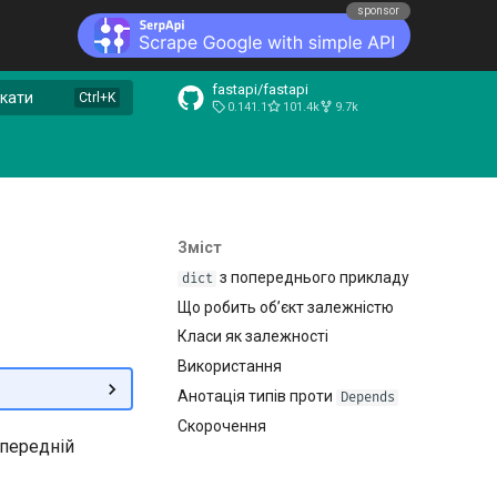
sponsor
fastapi/fastapi
кати
0.141.1
101.4k
9.7k
Зміст
з попереднього прикладу
dict
Що робить об’єкт залежністю
Класи як залежності
Використання
Анотація типів проти
Depends
Скорочення
опередній