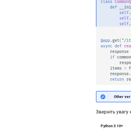
class
CommonQ
Підключення WSGI - Flask,
def
__ini
Django та інші
self
.
self
.
Генерація SDK
self
.
Просунуті типи Python
JSON з байтами як Base64
@app
.
get
(
"/it
Сувора перевірка Content-
async
def
rea
Type
response
if
common
respo
items
=
f
response
.
return
re
🤓 Other ver
Зверніть увагу
Python 3.10+