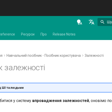
Шу
en - English
Reference
Ресурси
Про
Release Notes
de - Deutsch
es - español
ня
Навчальний посібник - Посібник користувача
Залежності
fr - français
к залежності
hi - हिन्दी
ja - 日本語
ko - 한국어
д ШІ та людьми
pt - português
битися у систему
впровадження залежностей
, оновімо п
ru - русский язык