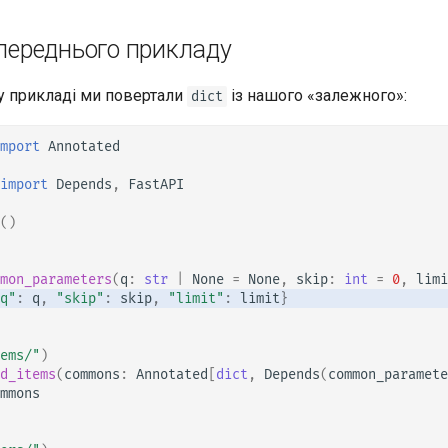
tr - Türkçe
переднього прикладу
uk - українська мова
zh - 简体中文
 прикладі ми повертали
із нашого «залежного»:
dict
zh-hant - 繁體中文
mport
Annotated
import
Depends
,
FastAPI
()
mon_parameters
(
q
:
str
|
None
=
None
,
skip
:
int
=
0
,
limi
q"
:
q
,
"skip"
:
skip
,
"limit"
:
limit
}
ems/"
)
d_items
(
commons
:
Annotated
[
dict
,
Depends
(
common_paramete
mmons