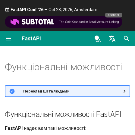
FastAPI Conf '26
— Oct 28, 2026, Amsterdam 🎤
sponsor
FastAPI
Вступ до типів Python
FastAPI class
FastAPI People
Альтернативи, натхнення та
Перші кроки
Потокова передача дани
Про версії FastAPI
Загальне - Як зробити -
OpenAPI docs
Функціональні можливості
порівняння
Рецепти
FastAPI
en - English
Рівночасність і async / await
Request Parameters
Допомога
Параметри шляху
Додаткова конфігурація
FastAPI Cloud
OpenAPI models
Історія, проєктування і
операцій шляху
Перехід з Pydantic v1 на
На основі відкритих
de - Deutsch
Функціональні можливості
майбутнє
Pydantic v2
Навчальний посібник -
Status Codes
Contributing
Параметри запиту
Про HTTPS
стандартів
es - español
Посібник користувача
Додаткові коди статусу
Бенчмарки
GraphQL
UploadFile class
Translations
Тіло запиту
Запустіть сервер вручну
Автоматична документація
fr - français
🌐 Переклад ШІ та людьми
Просунутий посібник
Повернення Response
hi - हिन्दी
користувача
Repository Management
безпосередньо
Користувацькі класи
Exceptions - HTTPException
Шаблон Full Stack FastAPI
Параметри запиту та
Концепції розгортання
Лише сучасний Python
Request та APIRoute
and WebSocketException
ja - 日本語
валідація строк
Функціональні можливості FastAPI
FastAPI CLI
Користувацька відповідь
External Links
Розгортання FastAPI у
Підтримка редакторів
ko - 한국어
HTML, стрім, файл, інше
Умовний OpenAPI
Dependencies - Depends()
Параметри шляху та
хмарних постачальників
FastAPI
надає вам такі можливості:
pt - português
Підтримка редакторів
and Security()
валідація числових дани
FastAPI and friends
Короткий код