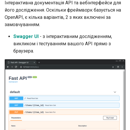
Інтерактивна документація API та вебінтерфейси для
EventSourceResponse and
Просунуте проміжне
його дослідження. Оскільки фреймворк базується на
ServerSentEvent
програмне забезпечення
Моделі параметрів
OpenAPI, є кілька варіантів, 2 з яких включені за
заголовків
замовчуванням.
Middleware
Підзастосунки -
монтування
Модель відповіді — Тип,
Swagger UI
- з інтерактивним дослідженням,
OpenAPI
повертається
викликом і тестуванням вашого API прямо з
За представником
браузера.
Security Tools
Додаткові моделі
Шаблони
Encoders - jsonable_encoder
Код статусу відповіді
WebSockets
Static Files - StaticFiles
Дані форми
Події тривалості життя
Templating - Jinja2Templates
Моделі форм
Тестування WebSocket
Test Client - TestClient
Запит файлів
Тестування подій:
тривалість життя та запу
Запити з формами та