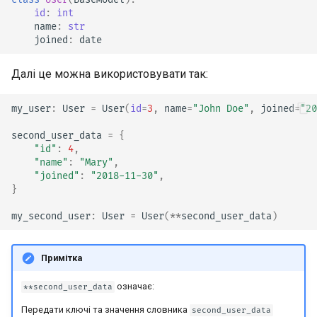
id
:
int
name
:
str
joined
:
date
Далі це можна використовувати так:
my_user
:
User
=
User
(
id
=
3
,
name
=
"John Doe"
,
joined
=
"20
second_user_data
=
{
"id"
:
4
,
"name"
:
"Mary"
,
"joined"
:
"2018-11-30"
,
}
my_second_user
:
User
=
User
(
**
second_user_data
)
Примітка
означає:
**second_user_data
Передати ключі та значення словника
second_user_data