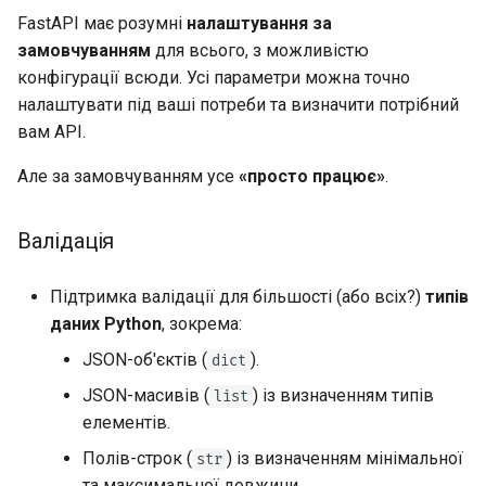
FastAPI має розумні
налаштування за
замовчуванням
для всього, з можливістю
конфігурації всюди. Усі параметри можна точно
налаштувати під ваші потреби та визначити потрібний
вам API.
Але за замовчуванням усе
«просто працює»
.
Валідація
Підтримка валідації для більшості (або всіх?)
типів
даних Python
, зокрема:
JSON-об'єктів (
).
dict
JSON-масивів (
) із визначенням типів
list
елементів.
Полів-строк (
) із визначенням мінімальної
str
та максимальної довжини.