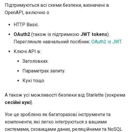
Підтримуються всі схеми безпеки, визначені в
OpenAPI, включно з:
HTTP Basic.
OAuth2
(також із підтримкою
JWT tokens
).
Перегляньте навчальний посібник:
OAuth2 із JWT
.
Ключі API в:
Заголовках.
Параметрах запиту.
Кукі тощо.
А також усі можливості безпеки від Starlette (зокрема
сесійні кукі
).
Усе це зроблено як багаторазові інструменти та
компоненти, які легко інтегруються з вашими
системами, сховищами даних, реляційними та NoSQL