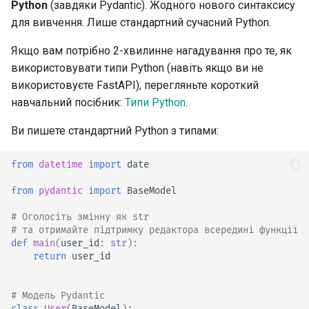
Python
(завдяки Pydantic). Жодного нового синтаксису
для вивчення. Лише стандартний сучасний Python.
Статичні файли
Якщо вам потрібно 2-хвилинне нагадування про те, як
Тестування
використовувати типи Python (навіть якщо ви не
використовуєте FastAPI), перегляньте короткий
Налагодження
навчальний посібник:
Типи Python
.
Ви пишете стандартний Python з типами:
from
datetime
import
date
from
pydantic
import
BaseModel
# Оголосіть змінну як str
# та отримайте підтримку редактора всередині функції
def
main
(
user_id
:
str
):
return
user_id
# Модель Pydantic
class
User
(
BaseModel
):