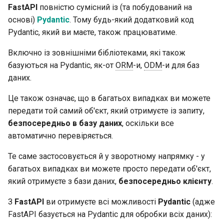
FastAPI
повністю сумісний із (та побудований на
основі)
Pydantic
. Тому будь-який додатковий код
Pydantic, який ви маєте, також працюватиме.
Включно із зовнішніми бібліотеками, які також
базуються на Pydantic, як-от
ORM
-и,
ODM
-и для баз
даних.
Це також означає, що в багатьох випадках ви можете
передати той самий об'єкт, який отримуєте із запиту,
безпосередньо в базу даних
, оскільки все
автоматично перевіряється.
Те саме застосовується й у зворотному напрямку - у
багатьох випадках ви можете просто передати об'єкт,
який отримуєте з бази даних,
безпосередньо клієнту
.
З
FastAPI
ви отримуєте всі можливості
Pydantic
(адже
FastAPI базується на Pydantic для обробки всіх даних):