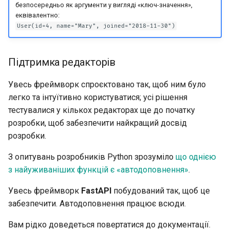
безпосередньо як аргументи у вигляді «ключ-значення»,
еквівалентно:
User(id=4, name="Mary", joined="2018-11-30")
Підтримка редакторів
Увесь фреймворк спроєктовано так, щоб ним було
легко та інтуїтивно користуватися; усі рішення
тестувалися у кількох редакторах ще до початку
розробки, щоб забезпечити найкращий досвід
розробки.
З опитувань розробників Python зрозуміло
що однією
з найуживаніших функцій є «автодоповнення»
.
Увесь фреймворк
FastAPI
побудований так, щоб це
забезпечити. Автодоповнення працює всюди.
Вам рідко доведеться повертатися до документації.