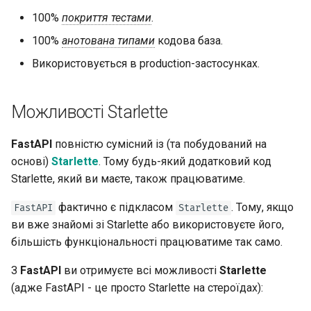
100%
покриття тестами
.
100%
анотована типами
кодова база.
Використовується в production-застосунках.
Можливості Starlette
FastAPI
повністю сумісний із (та побудований на
основі)
Starlette
. Тому будь-який додатковий код
Starlette, який ви маєте, також працюватиме.
фактично є підкласом
. Тому, якщо
FastAPI
Starlette
ви вже знайомі зі Starlette або використовуєте його,
більшість функціональності працюватиме так само.
З
FastAPI
ви отримуєте всі можливості
Starlette
(адже FastAPI - це просто Starlette на стероїдах):