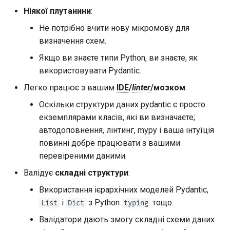
Ніякої плутанини
:
Не потрібно вчити нову мікромову для
визначення схем.
Якщо ви знаєте типи Python, ви знаєте, як
використовувати Pydantic.
Легко працює з вашим
IDE
/
linter
/мозком
:
Оскільки структури даних pydantic є просто
екземплярами класів, які ви визначаєте;
автодоповнення, лінтинг, mypy і ваша інтуїція
повинні добре працювати з вашими
перевіреними даними.
Валідує
складні структури
:
Використання ієрархічних моделей Pydantic,
і
з Python
тощо.
List
Dict
typing
Валідатори дають змогу складні схеми даних