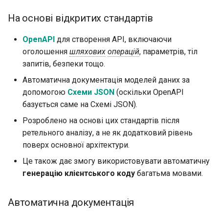
Додаткові відповіді в
Розширення OpenAPI
newsletter
Працівники сервера -
ru - русский язык
OpenAPI
Розгортання
APIRouter class
Моделі параметрів запит
Uvicorn з працівниками
Валідація
На основі відкритих стандартів
tr - Türkçe
Окремі схеми OpenAPI д
Кукі у відповіді
введення та виведення, 
Як зробити - Рецепти
Background Tasks -
Тіло - Декілька параметр
FastAPI у контейнерах -
Безпека та автентифікація
OpenAPI
для створення API, включаючи
uk - українська мова
ні
BackgroundTasks
Docker
оголошення
шляхових
операцій
, параметрів, тіл
zh - 简体中文
Заголовки відповіді
Тіло — Поля
Впровадження залежностей
запитів, безпеки тощо.
Користувацькі статичні
Request class
zh-hant - 繁體中文
Автоматична документація моделей даних за
ресурси інтерфейсу
Відповідь - зміна коду
Тіло - Вкладені моделі
Необмежені «плагіни»
допомогою
Схеми JSON
(оскільки OpenAPI
документації (самохости
статусу
WebSockets
базується саме на Схемі JSON).
Декларування прикладів
Протестовано
Розроблено на основі цих стандартів після
Налаштуйте Swagger UI
Просунуті залежності
HTTPConnection class
даних запиту
ретельного аналізу, а не як додатковий рівень
Можливості Starlette
поверх основної архітектури.
Тестування бази даних
Просунута безпека
Response class
Додаткові типи даних
Можливості Pydantic
Це також дає змогу використовувати автоматичну
Використовуйте старі ко
Використання Request
Custom Response Classes -
Параметри кукі
генерацію клієнтського коду
багатьма мовами.
статусу помилки
безпосередньо
File, HTML, Redirect,
автентифікації 403
Streaming, etc.
Параметри заголовків
Автоматична документація
Використання dataclasse
Server-Sent Events -
Моделі параметрів Cooki