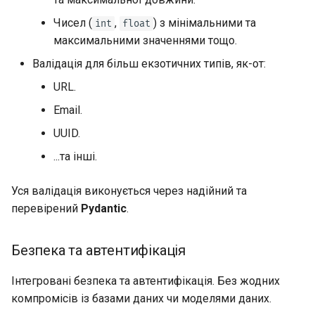
Чисел (
,
) з мінімальними та
int
float
максимальними значеннями тощо.
Валідація для більш екзотичних типів, як-от:
URL.
Email.
UUID.
...та інші.
Уся валідація виконується через надійний та
перевірений
Pydantic
.
Безпека та автентифікація
Інтегровані безпека та автентифікація. Без жодних
компромісів із базами даних чи моделями даних.