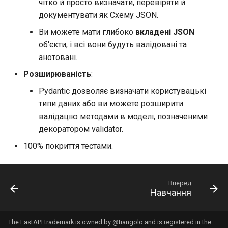
чітко й просто визначати, перевіряти й
документувати як Схему JSON.
Ви можете мати глибоко
вкладені JSON
об'єкти, і всі вони будуть валідовані та
анотовані.
Розширюваність
:
Pydantic дозволяє визначати користувацькі
типи даних або ви можете розширити
валідацію методами в моделі, позначеними
декоратором validator.
100% покриття тестами.
Вперед
Навчання
The FastAPI trademark is owned by
@tiangolo
and is registered in the