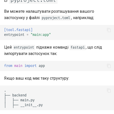
pyproject.toml
Ви можете налаштувати розташування вашого
Статичні файли
застосунку у файлі
, наприклад:
pyproject.toml
Тестування
[tool.fastapi]
entrypoint
=
"main:app"
Налагодження
Цей
підкаже команді
, що слід
entrypoint
fastapi
імпортувати застосунок так:
from
main
import
app
Якщо ваш код має таку структуру: