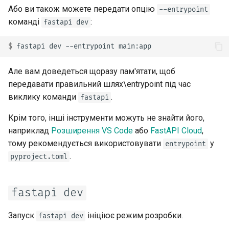
Або ви також можете передати опцію
--entrypoint
команді
:
fastapi dev
$ 
fastapi
dev
--entrypoint
Але вам доведеться щоразу пам'ятати, щоб
передавати правильний шлях\entrypoint під час
виклику команди
.
fastapi
Крім того, інші інструменти можуть не знайти його,
наприклад
Розширення VS Code
або
FastAPI Cloud
,
тому рекомендується використовувати
у
entrypoint
.
pyproject.toml
fastapi dev
Запуск
ініціює режим розробки.
fastapi dev