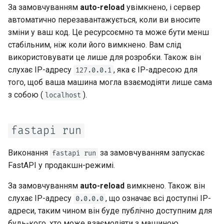
За замовчуванням
auto-reload
увімкнено, і сервер
автоматично перезавантажується, коли ви вносите
зміни у ваш код. Це ресурсоємно та може бути менш
стабільним, ніж коли його вимкнено. Вам слід
використовувати це лише для розробки. Також він
слухає IP-адресу
, яка є IP-адресою для
127.0.0.1
того, щоб ваша машина могла взаємодіяти лише сама
з собою (
).
localhost
fastapi run
Виконання
за замовчуванням запускає
fastapi run
FastAPI у продакшн-режимі.
За замовчуванням
auto-reload
вимкнено. Також він
слухає IP-адресу
, що означає всі доступні IP-
0.0.0.0
адреси, таким чином він буде публічно доступним для
будь-кого, хто може взаємодіяти з машиною.