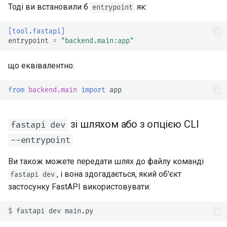
Тоді ви встановили б
як:
entrypoint
[tool.fastapi]
entrypoint
=
"backend.main:app"
що еквівалентно:
from
backend.main
import
app
зі шляхом або з опцією CLI
fastapi dev
--entrypoint
Ви також можете передати шлях до файлу команді
, і вона здогадається, який об'єкт
fastapi dev
застосунку FastAPI використовувати:
$ 
fastapi
dev