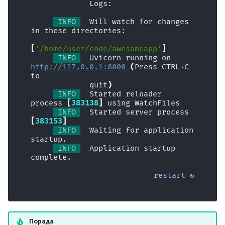
             Logs:
- вимкнення
файлами
 INFO 
  Will watch for changes 
Тестування залежностей з
in these directories:
Обробка помилок
переписуваннями
[
'/home/user/code/awesomeapp'
]
Налаштування операції
 INFO 
  Uvicorn running on 
Асинхронні тести
http://127.0.0.1:8000
(
Press CTRL+C 
шляху
to
             quit
)
Налаштування та змінні
JSON-сумісний
 INFO 
  Started reloader 
process 
[
383138
]
 using WatchFiles
оточення
кодувальник
 INFO 
  Started server process 
[
383153
]
Зворотні виклики OpenAPI
Тіло — Оновлення
 INFO 
  Waiting for application 
startup.
 INFO 
  Application startup 
Вебхуки OpenAPI
Залежності
complete.
restart ↻
Підключення WSGI - Flask,
Безпека
Django та інші
Middleware
Генерація SDK
Порада