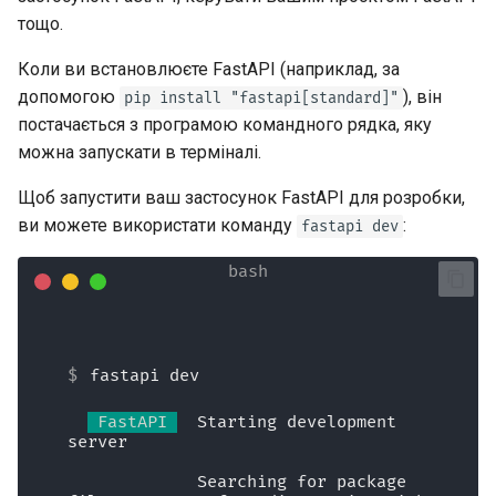
Додаткові відповіді в
Розширення OpenAPI
Працівники сервера -
newsletter
ru - русский язык
тощо.
OpenAPI
Моделі параметрів запиту
Uvicorn з працівниками
APIRouter class
tr - Türkçe
Окремі схеми OpenAPI для
Коли ви встановлюєте FastAPI (наприклад, за
Кукі у відповіді
введення та виведення, чи
Тіло - Декілька параметрів
FastAPI у контейнерах -
Background Tasks -
допомогою
uk - українська мова
), він
pip install "fastapi[standard]"
ні
Docker
BackgroundTasks
постачається з програмою командного рядка, яку
zh - 简体中文
Заголовки відповіді
Тіло — Поля
можна запускати в терміналі.
Користувацькі статичні
Request class
zh-hant - 繁體中文
ресурси інтерфейсу
Відповідь - зміна коду
Тіло - Вкладені моделі
Щоб запустити ваш застосунок FastAPI для розробки,
документації (самохостинг)
статусу
WebSockets
ви можете використати команду
:
fastapi dev
Декларування прикладів
Налаштуйте Swagger UI
Просунуті залежності
даних запиту
HTTPConnection class
Тестування бази даних
Просунута безпека
Додаткові типи даних
Response class
fastapi dev
Використовуйте старі коди
Використання Request
Параметри кукі
Custom Response Classes -
статусу помилки
безпосередньо
File, HTML, Redirect,
 FastAPI 
  Starting development 
автентифікації 403
Streaming, etc.
Параметри заголовків
server 🚀
Використання dataclasses
             Searching for package 
Server-Sent Events -
Моделі параметрів Cookie