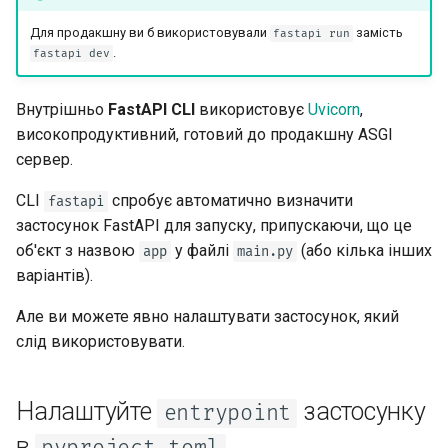
CORS (Обмін ресурсами
Просунуті типи Python
між різними джерелами)
Для продакшну ви б використовували
замість
fastapi run
. 🚀
fastapi dev
JSON з байтами як Base64
SQL (реляційні) бази даних
Внутрішньо
FastAPI CLI
використовує
Uvicorn
,
Сувора перевірка Content-
Більші застосунки - кілька
високопродуктивний, готовий до продакшну ASGI
Type
файлів
сервер. 😎
CLI
спробує автоматично визначити
Стрімінг JSON Lines
fastapi
застосунок FastAPI для запуску, припускаючи, що це
Події, надіслані сервером
об'єкт з назвою
у файлі
(або кілька інших
app
main.py
(SSE)
варіантів).
Але ви можете явно налаштувати застосунок, який
Фонові задачі
слід використовувати.
Метадані та URL-адреси
документації
Налаштуйте
застосунку
entrypoint
в
Фронтенд