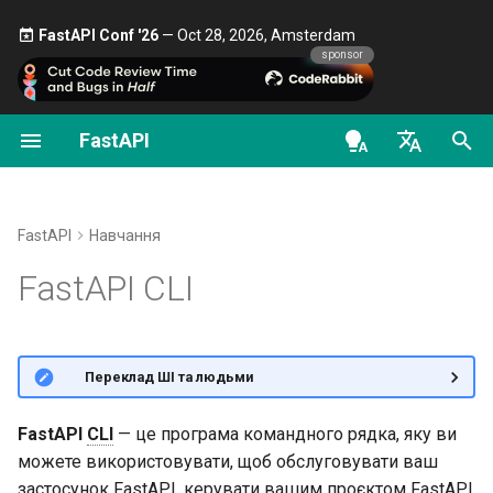
FastAPI Conf '26
— Oct 28, 2026, Amsterdam 🎤
sponsor
FastAPI
Перші кроки
Потокова передача даних
Про версії FastAPI
Загальне - Як зробити -
FastAPI class
FastAPI People
Альтернативи, натхнення та
Класи як залежності
Безпека - перші кроки
OAuth2 scopes
OpenAPI docs
Налаштуйте
entrypoint
Рецепти
порівняння
застосунку в
pyproject.toml
en - English
Параметри шляху
Додаткова конфігурація
FastAPI Cloud
Request Parameters
Допомога
Підзалежності
Отримати поточного
HTTP Basic Auth
OpenAPI models
операцій шляху
Перехід з Pydantic v1 на
Історія, проєктування і
користувача
зі шляхом або з
de - Deutsch
fastapi dev
FastAPI
Навчання
Pydantic v2
майбутнє
Параметри запиту
Про HTTPS
Status Codes
Contributing
Залежності в декоратора
опцією CLI
--entrypoint
es - español
FastAPI CLI
Додаткові коди статусу
операцій шляху
Простий OAuth2 з пароле
GraphQL
Бенчмарки
Bearer
Тіло запиту
Запустіть сервер вручну
UploadFile class
Translations
fr - français
fastapi dev
Повернення Response
Глобальні залежності
hi - हिन्दी
безпосередньо
Користувацькі класи
Repository Management
OAuth2 з паролем (і
Параметри запиту та
Концепції розгортання
Exceptions - HTTPException
Шаблон Full Stack FastAPI
fastapi run
🌐 Переклад ШІ та людьми
Request та APIRoute
хешуванням), Bearer з
валідація строк
and WebSocketException
ja - 日本語
Залежності з yield
токенами JWT
Користувацька відповідь -
Розгортання FastAPI у
External Links
ko - 한국어
FastAPI
CLI
— це програма командного рядка, яку ви
HTML, стрім, файл, інше
Умовний OpenAPI
Параметри шляху та
хмарних постачальників
Dependencies - Depends()
можете використовувати, щоб обслуговувати ваш
pt - português
валідація числових даних
and Security()
FastAPI and friends
застосунок FastAPI, керувати вашим проєктом FastAPI