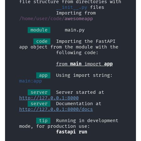
file structure from directories with
Просунуте проміжне
EventSourceResponse and
__init__.py
 files
             Importing from 
програмне забезпечення
ServerSentEvent
Моделі параметрів
/home/user/code/
awesomeapp
заголовків
Підзастосунки -
Middleware
 module 
  🐍 main.py
монтування
Модель відповіді — Тип, що
 code 
  Importing the FastAPI 
OpenAPI
повертається
app object from the module with the
За представником
             following code:
Security Tools
Додаткові моделі
from 
main
 import 
app
Шаблони
 app 
  Using import string: 
Encoders - jsonable_encoder
Код статусу відповіді
main:app
WebSockets
Static Files - StaticFiles
Дані форми
 server 
  Server started at 
http://127.0.0.1:8000
Події тривалості життя
 server 
  Documentation at 
Templating - Jinja2Templates
Моделі форм
http://127.0.0.1:8000/docs
Тестування WebSocket
 tip 
  Running in development 
Test Client - TestClient
Запит файлів
mode, for production use:
Тестування подій:
fastapi run
тривалість життя та запуск
Запити з формами та