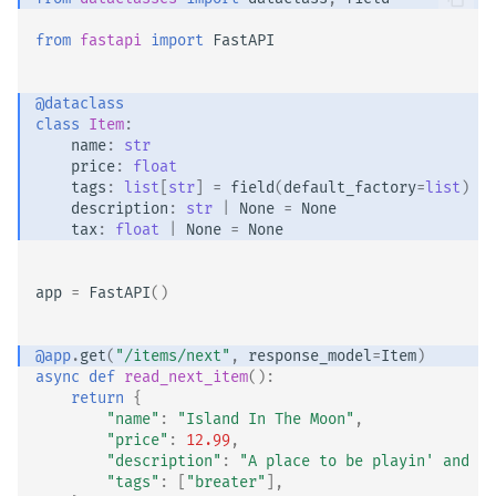
CORS (Обмін ресурсами
між різними джерелами)
from
fastapi
import
FastAPI
SQL (реляційні) бази даних
@dataclass
class
Item
:
Більші застосунки - кілька
name
:
str
price
:
float
файлів
tags
:
list
[
str
]
=
field
(
default_factory
=
list
)
description
:
str
|
None
=
None
Стрімінг JSON Lines
tax
:
float
|
None
=
None
Події, надіслані сервером
app
=
FastAPI
()
(SSE)
@app
.
get
(
"/items/next"
,
response_model
=
Item
)
Фонові задачі
async
def
read_next_item
():
return
{
Метадані та URL-адреси
"name"
:
"Island In The Moon"
,
документації
"price"
:
12.99
,
"description"
:
"A place to be playin' and ha
"tags"
:
[
"breater"
],
Фронтенд