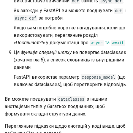
використовує звичайний
замість
.
def
async def
Як завжди, у FastAPI ви можете поєднувати
і
def
за потреби.
async def
Якщо вам потрібне коротке нагадування, коли що
використовувати, перегляньте розділ
«Поспішаєте?»
у документації про
та
.
async
await
Ця
функція операції шляху
не повертає dataclasses
(хоча могла б), а список словників із внутрішніми
даними.
FastAPI використає параметр
(що
response_model
включає dataclasses), щоб перетворити відповідь.
Ви можете поєднувати
з іншими
dataclasses
анотаціями типів у багатьох поєднаннях, щоб
формувати складні структури даних.
Перегляньте підказки щодо анотацій у коді вище, щоб