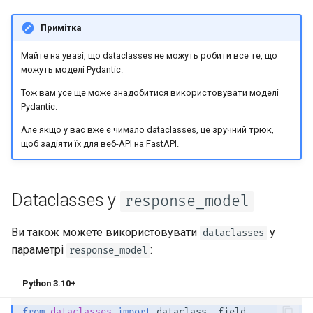
файлами
Примітка
Обробка помилок
Майте на увазі, що dataclasses не можуть робити все те, що
можуть моделі Pydantic.
Налаштування операції
Тож вам усе ще може знадобитися використовувати моделі
шляху
Pydantic.
JSON-сумісний
Але якщо у вас вже є чимало dataclasses, це зручний трюк,
щоб задіяти їх для веб-API на FastAPI. 🤓
кодувальник
Тіло — Оновлення
Dataclasses у
response_model
Залежності
Ви також можете використовувати
у
dataclasses
Безпека
параметрі
:
response_model
Middleware
Python 3.10+
from
dataclasses
import
dataclass
,
field