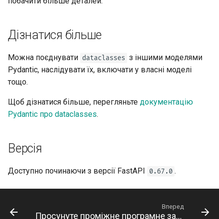
побачити більше деталей.
Дізнатися більше
Можна поєднувати
з іншими моделями
dataclasses
Pydantic, наслідувати їх, включати у власні моделі
тощо.
Щоб дізнатися більше, перегляньте
документацію
Pydantic про dataclasses
.
Версія
Доступно починаючи з версії FastAPI
. 🔖
0.67.0
Вперед
Просунуте проміжне програмне забезпечення