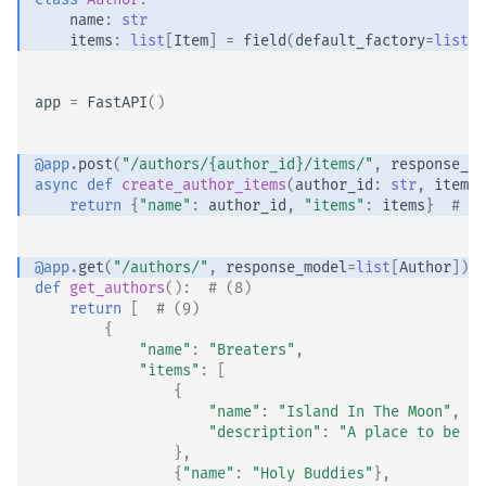
name
:
str
items
:
list
[
Item
]
=
field
(
default_factory
=
list
)
app
=
FastAPI
()
@app
.
post
(
"/authors/
{author_id}
/items/"
,
response_mo
async
def
create_author_items
(
author_id
:
str
,
items
:
return
{
"name"
:
author_id
,
"items"
:
items
}
# (6
@app
.
get
(
"/authors/"
,
response_model
=
list
[
Author
])
def
get_authors
():
# (8)
return
[
# (9)
{
"name"
:
"Breaters"
,
"items"
:
[
{
"name"
:
"Island In The Moon"
,
"description"
:
"A place to be pl
},
{
"name"
:
"Holy Buddies"
},