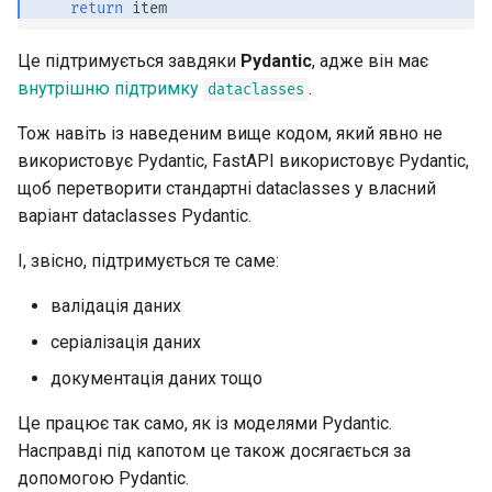
return
item
EventSourceResponse and
ServerSentEvent
Моделі параметрів
Це підтримується завдяки
Pydantic
, адже він має
заголовків
внутрішню підтримку
.
dataclasses
Middleware
Модель відповіді — Тип, що
Тож навіть із наведеним вище кодом, який явно не
OpenAPI
повертається
використовує Pydantic, FastAPI використовує Pydantic,
щоб перетворити стандартні dataclasses у власний
Security Tools
Додаткові моделі
варіант dataclasses Pydantic.
І, звісно, підтримується те саме:
Encoders - jsonable_encoder
Код статусу відповіді
валідація даних
Static Files - StaticFiles
Дані форми
серіалізація даних
Templating - Jinja2Templates
Моделі форм
документація даних тощо
Це працює так само, як із моделями Pydantic.
Test Client - TestClient
Запит файлів
Насправді під капотом це також досягається за
допомогою Pydantic.
Запити з формами та