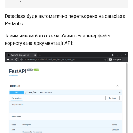
}
Статичні файли
Dataclass буде автоматично перетворено на dataclass
Pydantic.
Тестування
Таким чином його схема з'явиться в інтерфейсі
Налагодження
користувача документації API: