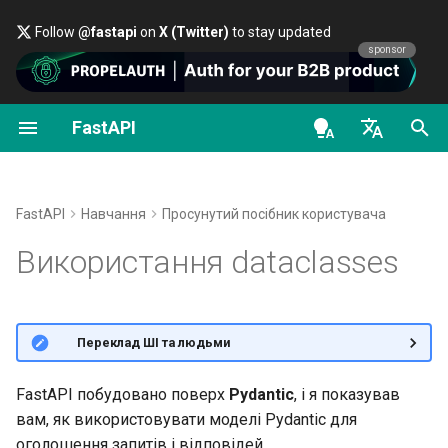
Follow
@fastapi
on
X (Twitter)
to stay updated
sponsor
FastAPI
Перші кроки
OAuth2 scopes
Про версії FastAPI
Загальне - Як зробити -
FastAPI class
FastAPI People
Альтернативи, натхнення та
Класи як залежності
Безпека - перші кроки
OpenAPI docs
Dataclasses у
response_model
Рецепти
порівняння
en - English
Параметри шляху
HTTP Basic Auth
FastAPI Cloud
Request Parameters
Допомога
Підзалежності
Отримати поточного
OpenAPI models
Dataclasses у вкладених
Перехід з Pydantic v1 на
Історія, проєктування і
користувача
структурах даних
de - Deutsch
FastAPI
Навчання
Просунутий посібник користувача
Pydantic v2
майбутнє
Параметри запиту
Про HTTPS
Status Codes
Contributing
Залежності в декоратора
es - español
Використання dataclasses
операцій шляху
Простий OAuth2 з пароле
Дізнатися більше
GraphQL
Бенчмарки
Bearer
Тіло запиту
Запустіть сервер вручну
UploadFile class
Translations
fr - français
Глобальні залежності
Версія
hi - हिन्दी
Користувацькі класи
Repository Management
OAuth2 з паролем (і
Параметри запиту та
Концепції розгортання
Exceptions - HTTPException
Шаблон Full Stack FastAPI
🌐 Переклад ШІ та людьми
Request та APIRoute
хешуванням), Bearer з
валідація строк
and WebSocketException
ja - 日本語
Залежності з yield
токенами JWT
Розгортання FastAPI у
External Links
ko - 한국어
FastAPI побудовано поверх
Pydantic
, і я показував
Умовний OpenAPI
Параметри шляху та
хмарних постачальників
Dependencies - Depends()
вам, як використовувати моделі Pydantic для
pt - português
валідація числових даних
and Security()
FastAPI and friends
оголошення запитів і відповідей.