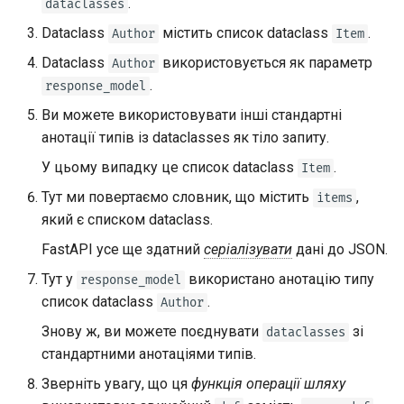
.
dataclasses
Dataclass
містить список dataclass
.
Author
Item
Dataclass
використовується як параметр
Author
.
response_model
Ви можете використовувати інші стандартні
анотації типів із dataclasses як тіло запиту.
У цьому випадку це список dataclass
.
Item
Тут ми повертаємо словник, що містить
,
items
який є списком dataclass.
FastAPI усе ще здатний
серіалізувати
дані до JSON.
Тут у
використано анотацію типу
response_model
список dataclass
.
Author
Знову ж, ви можете поєднувати
зі
dataclasses
стандартними анотаціями типів.
Зверніть увагу, що ця
функція операції шляху