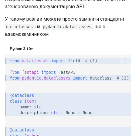
згенерованою документацією API.
У такому разі ви можете просто замінити стандартні
на
, що є
dataclasses
pydantic.dataclasses
взаємозамінником:
Python 3.10+
from
dataclasses
import
field
# (1)
from
fastapi
import
FastAPI
from
pydantic.dataclasses
import
dataclass
# (2)
@dataclass
class
Item
:
name
:
str
description
:
str
|
None
=
None
@dataclass
class
Author
: