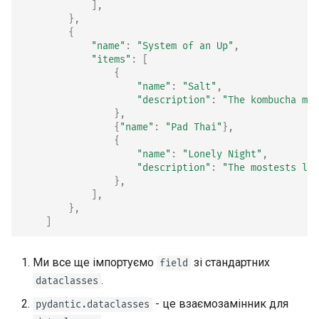
],
},
{
"name"
:
"System of an Up"
,
"items"
:
[
{
"name"
:
"Salt"
,
"description"
:
"The kombucha mus
},
{
"name"
:
"Pad Thai"
},
{
"name"
:
"Lonely Night"
,
"description"
:
"The mostests lon
},
],
},
]
Ми все ще імпортуємо
зі стандартних
field
.
dataclasses
- це взаємозамінник для
pydantic.dataclasses