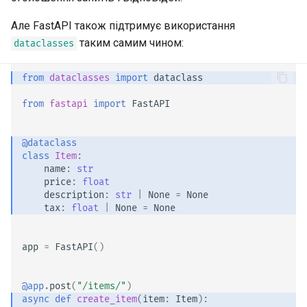
Розширення OpenAPI
Працівники сервера -
newsletter
ru - русский язык
Моделі параметрів запиту
Uvicorn з працівниками
APIRouter class
Але FastAPI також підтримує використання
tr - Türkçe
Окремі схеми OpenAPI для
таким самим чином:
dataclasses
введення та виведення, чи
Тіло - Декілька параметрів
FastAPI у контейнерах -
Background Tasks -
uk - українська мова
ні
Docker
BackgroundTasks
from
dataclasses
import
dataclass
zh - 简体中文
Тіло — Поля
Користувацькі статичні
Request class
from
fastapi
import
FastAPI
zh-hant - 繁體中文
ресурси інтерфейсу
Тіло - Вкладені моделі
документації (самохостинг)
WebSockets
@dataclass
Декларування прикладів
class
Item
:
name
:
str
Налаштуйте Swagger UI
даних запиту
HTTPConnection class
price
:
float
description
:
str
|
None
=
None
Тестування бази даних
Додаткові типи даних
Response class
tax
:
float
|
None
=
None
Використовуйте старі коди
Параметри кукі
Custom Response Classes -
app
=
FastAPI
()
статусу помилки
File, HTML, Redirect,
автентифікації 403
Streaming, etc.
Параметри заголовків
@app
.
post
(
"/items/"
)
async
def
create_item
(
item
:
Item
):
Server-Sent Events -
Моделі параметрів Cookie