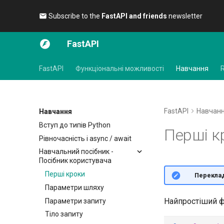
Subscribe to the
FastAPI and friends
newsletter 🎉
FastAPI
FastAPI
Функціональні можливості
Навчання
FastAPI
Навчан
Навчання
Вступ до типів Python
Перші к
Рівночасність і async / await
Навчальний посібник -
Посібник користувача
Перші кроки
🌐 Перекла
Параметри шляху
Найпростіший ф
Параметри запиту
Тіло запиту