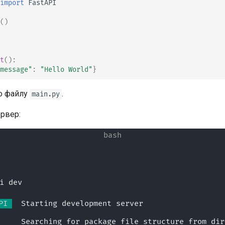
import
FastAPI
tr - Türkçe
()
uk - українська мова
zh - 简体中文
zh-hant - 繁體中文
t
():
message"
:
"Hello World"
}
о файлу
.
main.py
ервер:
i dev
PI 
  Starting development server 🚀
             Searching for package file structure from d