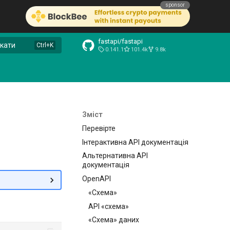
sponsor
fastapi/fastapi
кати
0.141.1
101.4k
9.8k
Зміст
Перевірте
Інтерактивна API документація
Альтернативна API
документація
OpenAPI
«Схема»
API «схема»
«Схема» даних