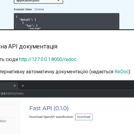
на API документація
іть сюди
http://127.0.0.1:8000/redoc
.
ьтернативну автоматичну документацію (надається
ReDoc
):