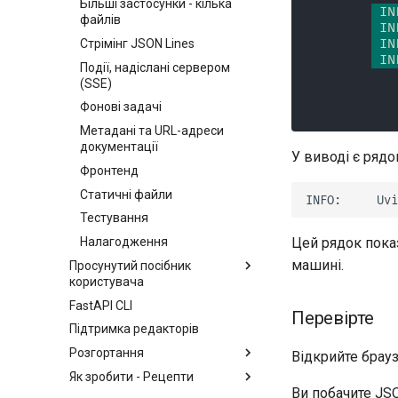
Більші застосунки - кілька
Залежності з yield
 IN
файлів
OAuth2 з паролем (і
 IN
хешуванням), Bearer з
 IN
Стрімінг JSON Lines
токенами JWT
 IN
Події, надіслані сервером
(SSE)
Фонові задачі
Метадані та URL-адреси
документації
У виводі є рядо
Фронтенд
Статичні файли
Тестування
Налагодження
Цей рядок пока
машині.
Просунутий посібник
користувача
FastAPI CLI
Потокова передача даних
Перевірте
Підтримка редакторів
Додаткова конфігурація
операцій шляху
Розгортання
Відкрийте брау
Додаткові коди статусу
Як зробити - Рецепти
Про версії FastAPI
Ви побачите JS
Повернення Response