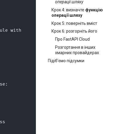
операції шляху
Крок 4: визначте
функцію
операції шляху
Крок 5: поверніть вміст
ule with
Крок 6: розгорніть його
Про FastAPI Cloud
Розгортання в інших
хмарних провайдерах
Підібʼємо підсумки
se:
ss 