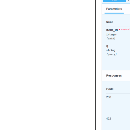
Шаблони
WebSockets
Події тривалості життя
Тестування WebSocket
Тестування подій: тривалість
життя та запуск - вимкнення
Тестування залежностей з
переписуваннями
Асинхронні тести
Налаштування та змінні
оточення
Зворотні виклики OpenAPI
Вебхуки OpenAPI
Підключення WSGI - Flask,
Django та інші
Генерація SDK
Просунуті типи Python
JSON з байтами як Base64