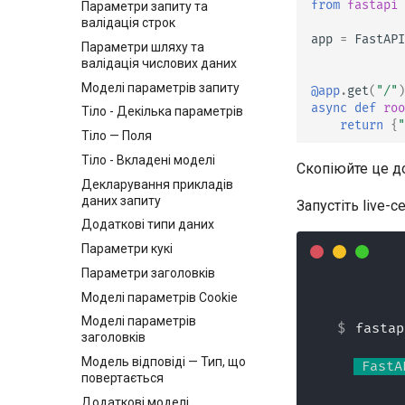
from
fastapi
Параметри запиту та
валідація строк
app
=
FastAPI
Параметри шляху та
валідація числових даних
Моделі параметрів запиту
@app
.
get
(
"/"
)
async
def
roo
Тіло - Декілька параметрів
return
{
"
Тіло — Поля
Тіло - Вкладені моделі
Скопіюйте це д
Декларування прикладів
даних запиту
Запустіть live-с
Додаткові типи даних
Параметри кукі
Параметри заголовків
Моделі параметрів Cookie
Моделі параметрів
fastap
заголовків
Модель відповіді — Тип, що
 FastA
повертається
Додаткові моделі