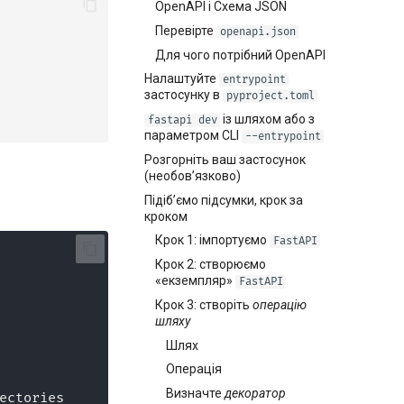
OpenAPI і Схема JSON
Перевірте
openapi.json
Для чого потрібний OpenAPI
Налаштуйте
entrypoint
застосунку в
pyproject.toml
із шляхом або з
fastapi dev
параметром CLI
--entrypoint
Розгорніть ваш застосунок
(необовʼязково)
Підібʼємо підсумки, крок за
кроком
Крок 1: імпортуємо
FastAPI
Крок 2: створюємо
«екземпляр»
FastAPI
Крок 3: створіть
операцію
шляху
Шлях
Операція
Визначте
декоратор
irectories