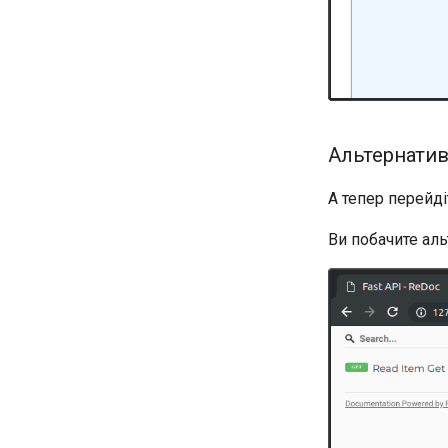
Сувора перевірка Content-
Type
Альтернатив
А тепер перейд
Ви побачите ал