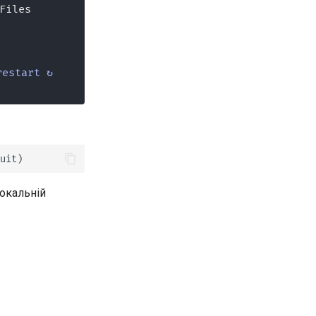
Files
restart ↻
локальній