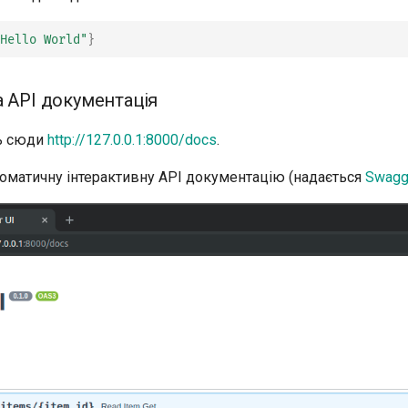
Hello World"
}
а API документація
ть сюди
http://127.0.0.1:8000/docs
.
томатичну інтерактивну API документацію (надається
Swagg