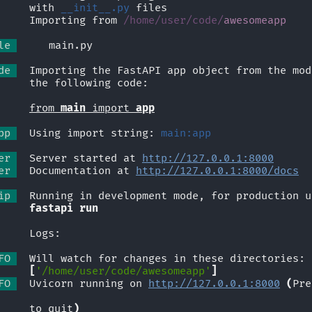
             with 
__init__.py
 files
             Importing from 
/home/user/code/
awesomeapp
le 
  🐍 main.py
de 
  Importing the FastAPI app object from the mod
             the following code:
from 
main
 import 
app
pp 
  Using import string: 
main:app
er 
  Server started at 
http://127.0.0.1:8000
er 
  Documentation at 
http://127.0.0.1:8000/docs
ip 
  Running in development mode, for production u
fastapi run
             Logs:
FO 
  Will watch for changes in these directories:
[
'/home/user/code/awesomeapp'
]
FO 
  Uvicorn running on 
http://127.0.0.1:8000
(
Pre
             to quit
)