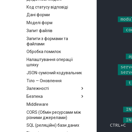
Код статусу відповіді
Дані форми
 modu
Моделі форм
 co
Запит файлів
Запити з формами та
файлами
Обробка помилок
 a
Налаштування операції
шляху
 serv
 serv
JSON-сумісний кодувальник
Тіло — Оновлення
 t
Залежності
Безпека
Класи як залежності
Middleware
Підзалежності
Безпека - перші кроки
 IN
CORS (Обмін ресурсами між
Залежності в декораторах
Отримати поточного
різними джерелами)
операцій шляху
користувача
 IN
CTRL+C
SQL (реляційні) бази даних
Глобальні залежності
Простий OAuth2 з паролем і
Bearer