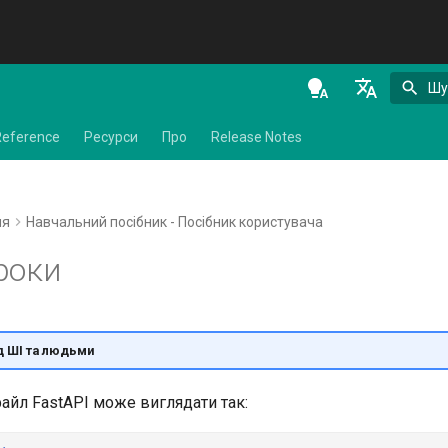
Шу
en - English
Reference
Ресурси
Про
Release Notes
de - Deutsch
es - español
ня
Навчальний посібник - Посібник користувача
fr - français
роки
hi - हिन्दी
ja - 日本語
ko - 한국어
д ШІ та людьми
pt - português
айл FastAPI може виглядати так:
ru - русский язык