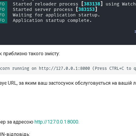
FO 
  Started reloader process 
[
383138
]
 using Watch
FO 
  Started server process 
[
383153
]
FO 
  Waiting for application startup.
FO 
  Application startup complete.
к приблизно такого змісту:
зує URL, за яким ваш застосунок обслуговується на вашій 
зер за адресою
http://127.0.0.1:8000
.
ON-відповідь: