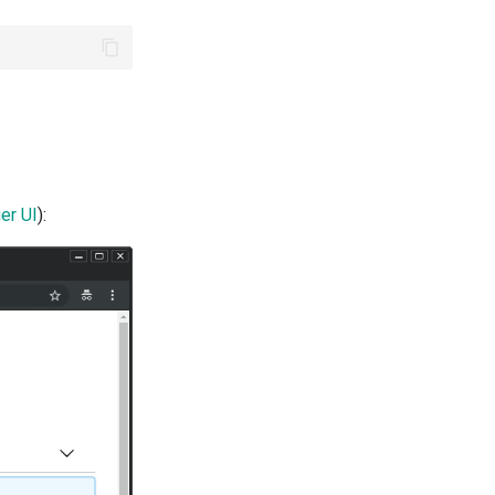
er UI
):