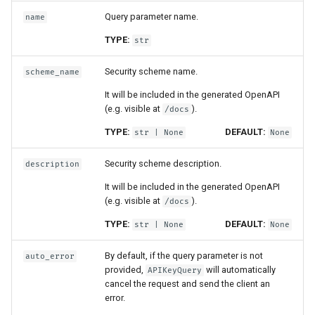
Query parameter name.
name
TYPE:
str
Security scheme name.
scheme_name
It will be included in the generated OpenAPI
(e.g. visible at
).
/docs
TYPE:
DEFAULT:
str
| None
None
Security scheme description.
description
It will be included in the generated OpenAPI
(e.g. visible at
).
/docs
TYPE:
DEFAULT:
str
| None
None
By default, if the query parameter is not
auto_error
provided,
will automatically
APIKeyQuery
cancel the request and send the client an
error.