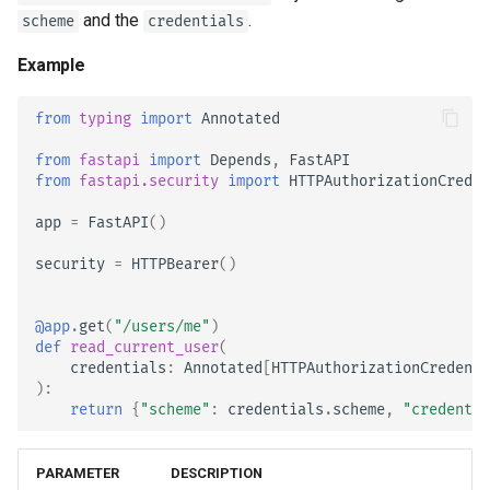
and the
.
scheme
credentials
Example
from
typing
import
Annotated
from
fastapi
import
Depends
,
FastAPI
from
fastapi.security
import
HTTPAuthorizationCreden
app
=
FastAPI
()
security
=
HTTPBearer
()
@app
.
get
(
"/users/me"
)
def
read_current_user
(
credentials
:
Annotated
[
HTTPAuthorizationCredenti
):
return
{
"scheme"
:
credentials
.
scheme
,
"credentia
PARAMETER
DESCRIPTION