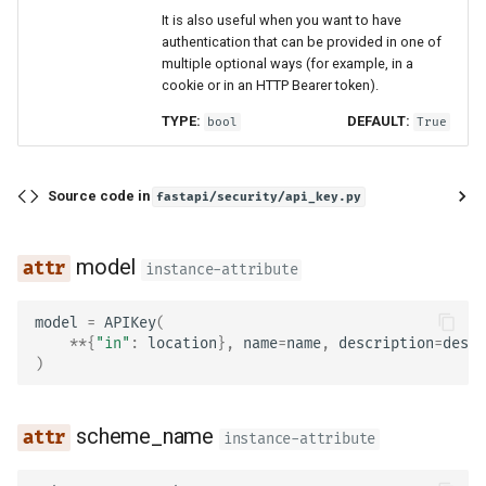
It is also useful when you want to have
scheme_name
authentication that can be provided in one of
multiple optional ways (for example, in a
cookie or in an HTTP Bearer token).
auto_error
TYPE:
DEFAULT:
bool
True
make_authenticate_headers
Source code in
fastapi/security/api_key.py
make_not_authenticated_err
model
instance-attribute
or
model
=
APIKey
(
HTTP Credentials
**
{
"in"
:
location
},
name
=
name
,
description
=
descr
)
HTTPAuthorizationCredentials
scheme_name
instance-attribute
scheme