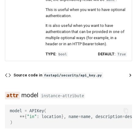
This is useful when you want to have optional
scope_str
authentication.
It is also useful when you want to have
OpenID Connect
authentication that can be provided in one of
multiple optional ways (for example, in a
OpenIdConnect
header or in an HTTP Bearer token).
TYPE:
DEFAULT:
bool
True
model
scheme_name
Source code in
fastapi/security/api_key.py
auto_error
model
instance-attribute
make_not_authenticated_err
model
=
APIKey
(
or
**
{
"in"
:
location
},
name
=
name
,
description
=
descr
)