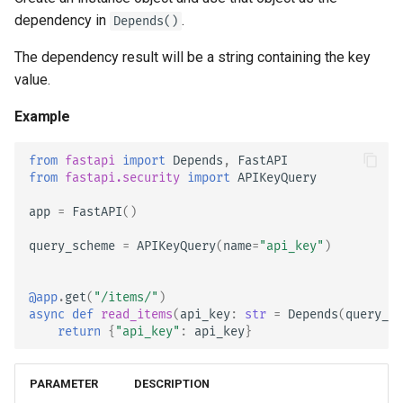
dependency in
.
Depends()
The dependency result will be a string containing the key
value.
Example
from
fastapi
import
Depends
,
FastAPI
from
fastapi.security
import
APIKeyQuery
app
=
FastAPI
()
query_scheme
=
APIKeyQuery
(
name
=
"api_key"
)
@app
.
get
(
"/items/"
)
async
def
read_items
(
api_key
:
str
=
Depends
(
query_sc
return
{
"api_key"
:
api_key
}
PARAMETER
DESCRIPTION