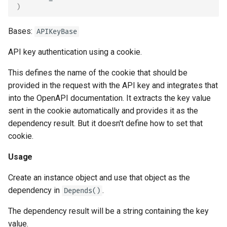
)
JSON 호환 가능 인코더
OpenAPI 콜백
make_not_authenticated_err
Bases:
APIKeyBase
or
Body - 업데이트
OpenAPI Webhooks
API key authentication using a cookie.
check_api_key
의존성
WSGI 포함하기 - Flask,
This defines the name of the cookie that should be
Django 등
HTTP Authentication Schemes
보안
provided in the request with the API key and integrates that
into the OpenAPI documentation. It extracts the key value
SDK 생성하기
HTTPBasic
미들웨어
sent in the cookie automatically and provides it as the
dependency result. But it doesn't define how to set that
고급 Python 타입
Usage
CORS (교차-출처 리소스 
cookie.
유)
바이트를 Base64로 포함
Usage
Example
JSON
SQL (관계형) 데이터베이
Create an instance object and use that object as the
model
dependency in
.
Depends()
엄격한 Content-Type 확인
더 큰 애플리케이션 - 여러
scheme_name
일
The dependency result will be a string containing the key
value.