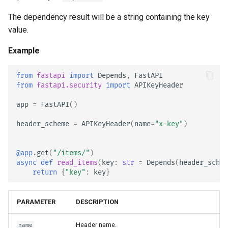
grant_type
The dependency result will be a string containing the key
value.
username
Example
password
from
fastapi
import
Depends
,
FastAPI
from
fastapi.security
import
APIKeyHeader
scopes
app
=
FastAPI
()
client_id
header_scheme
=
APIKeyHeader
(
name
=
"x-key"
)
client_secret
@app
.
get
(
"/items/"
)
async
def
read_items
(
key
:
str
=
Depends
(
header_schem
return
{
"key"
:
key
}
OAuth2PasswordRequestFormS
trict
PARAMETER
DESCRIPTION
Example
Header name.
name