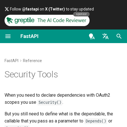
Follow
@fastapi
on
X (Twitter)
to stay updated
sponsor
FastAPI
파이썬 타입 소개
OpenAPI docs
FastAPI People
대안, 영감, 비교
첫걸음
데이터 스트리밍
FastAPI 버전들에 대하여
일반 - 사용 방법 - 레시피
API Key Security Schemes
en - English
동시성과 async / await
OpenAPI models
도움
역사, 디자인 그리고 미래
경로 매개변수
경로 처리 고급 구성
FastAPI Cloud
Pydantic v1에서 Pydantic 
APIKeyCookie
로 마이그레이션하기
de - Deutsch
FastAPI
Reference
자습서 - 사용자 안내서
Contributing
벤치마크
쿼리 매개변수
추가 상태 코드
HTTPS 알아보기
Usage
es - español
Security Tools
GraphQL
심화 사용자 안내서
Translations
Repository Management
요청 본문
응답을 직접 반환하기
서버를 수동으로 실행하기
fr - français
Example
커스텀 Request 및 APIRou
hi - हिन्दी
클래스
FastAPI CLI
Full Stack FastAPI 템플릿
쿼리 매개변수와 문자열 
사용자 정의 응답 - HTML,
배포 개념
model
When you need to declare dependencies with OAuth2
ja - 日本語
Stream, 파일, 기타
scopes you use
.
Security()
조건부 OpenAPI
에디터 지원
External Links
경로 매개변수와 숫자 검증
클라우드 제공업체에서
scheme_name
ko - 한국어
But you still need to define what is the dependable, the
OpenAPI에서 추가 응답
FastAPI 배포하기
callable that you pass as a parameter to
or
pt - português
OpenAPI 확장하기
Depends()
배포
FastAPI and friends
쿼리 매개변수 모델
auto_error