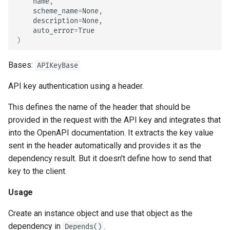
name
,
OAuth2PasswordBearer
scheme_name
=
None
,
description
=
None
,
auto_error
=
True
model
)
scheme_name
Bases:
APIKeyBase
auto_error
API key authentication using a header.
This defines the name of the header that should be
provided in the request with the API key and integrates that
make_not_authenticated_err
into the OpenAPI documentation. It extracts the key value
or
sent in the header automatically and provides it as the
OAuth2 Password Form
dependency result. But it doesn't define how to send that
key to the client.
Usage
OAuth2PasswordRequestForm
Create an instance object and use that object as the
Example
dependency in
.
Depends()