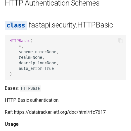
HTTP Authentication Schemes
fastapi.security.HTTPBasic
HTTPBasic
(
*
,
scheme_name
=
None
,
realm
=
None
,
description
=
None
,
auto_error
=
True
)
Bases:
HTTPBase
HTTP Basic authentication.
Ref: https://datatracker.ietf.org/doc/html/rfc7617
Usage