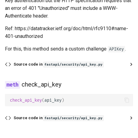
Key authentication but the HTTP specification requires that
an error of 401 "Unauthorized" must include a WWW-
Authenticate header.
Ref: https://datatracker.ietf.org/doc/html/rfc9110#name-
401-unauthorized
For this, this method sends a custom challenge
.
APIKey
Source code in
fastapi/security/api_key.py
check_api_key
check_api_key
(
api_key
)
Source code in
fastapi/security/api_key.py