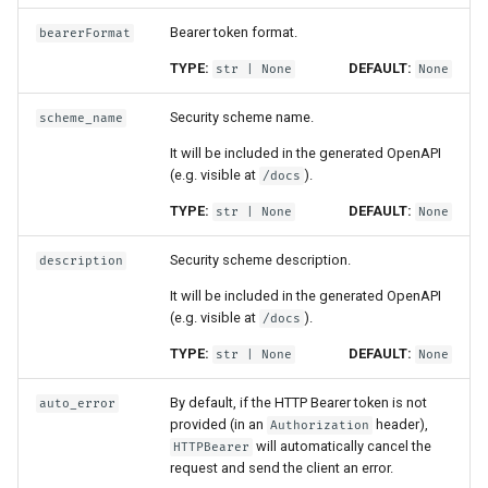
Bearer token format.
bearerFormat
TYPE:
DEFAULT:
str
| None
None
Security scheme name.
scheme_name
It will be included in the generated OpenAPI
(e.g. visible at
).
/docs
TYPE:
DEFAULT:
str
| None
None
Security scheme description.
description
It will be included in the generated OpenAPI
(e.g. visible at
).
/docs
TYPE:
DEFAULT:
str
| None
None
By default, if the HTTP Bearer token is not
auto_error
provided (in an
header),
Authorization
will automatically cancel the
HTTPBearer
request and send the client an error.