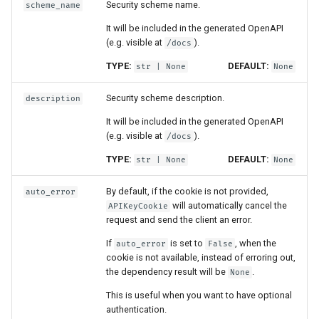
Security scheme name.
scheme_name
scheme_name
It will be included in the generated OpenAPI
(e.g. visible at
).
/docs
auto_error
TYPE:
DEFAULT:
str
| None
None
Security scheme description.
description
make_authenticate_headers
It will be included in the generated OpenAPI
(e.g. visible at
).
/docs
make_not_authenticated_err
TYPE:
DEFAULT:
str
| None
None
or
By default, if the cookie is not provided,
auto_error
will automatically cancel the
HTTPDigest
APIKeyCookie
request and send the client an error.
Usage
If
is set to
, when the
auto_error
False
cookie is not available, instead of erroring out,
the dependency result will be
.
None
Example
This is useful when you want to have optional
authentication.
model