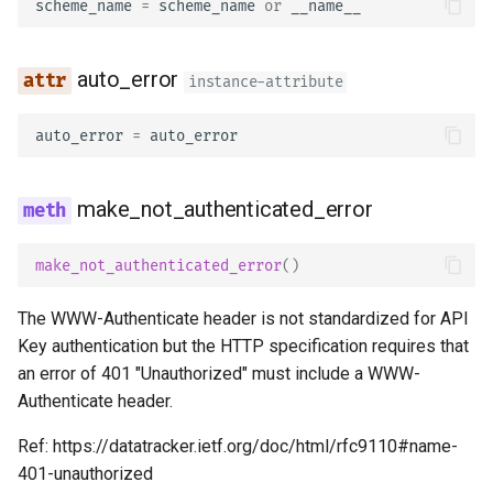
scheme_name
=
scheme_name
or
__name__
credentials
auto_error
instance-attribute
HTTPBasicCredentials
auto_error
=
auto_error
username
password
make_not_authenticated_error
OAuth2 Authentication
make_not_authenticated_error
()
OAuth2
The WWW-Authenticate header is not standardized for API
Key authentication but the HTTP specification requires that
model
an error of 401 "Unauthorized" must include a WWW-
Authenticate header.
scheme_name
Ref: https://datatracker.ietf.org/doc/html/rfc9110#name-
auto_error
401-unauthorized