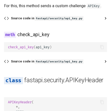
For this, this method sends a custom challenge
.
APIKey
make_not_authenticated_err
or
Source code in
fastapi/security/api_key.py
check_api_key
OAuth2AuthorizationCodeBeare
r
check_api_key
(
api_key
)
model
Source code in
fastapi/security/api_key.py
scheme_name
auto_error
fastapi.security.APIKeyHeader
make_not_authenticated_err
APIKeyHeader
(
or
*
,