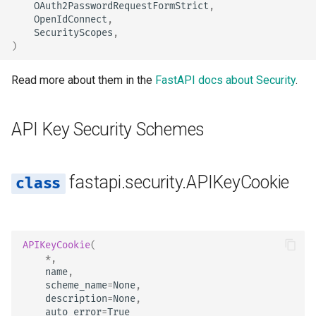
OAuth2PasswordRequestFormStrict
,
응답 모델 - 반환 타입
OpenIdConnect
,
SecurityScopes
,
템플릿
make_not_authenticated_err
)
or
추가 모델
WebSockets
Read more about them in the
FastAPI docs about Security
.
check_api_key
응답 상태 코드
Lifespan 이벤트
APIKeyQuery
폼 데이터
API Key Security Schemes
WebSocket 테스트하기
Usage
폼 모델
이벤트 테스트: 라이프스팬
fastapi.security.APIKeyCookie
시작 - 종료
Example
파일 요청
오버라이드로 의존성 테스
model
폼 및 파일 요청
하기
APIKeyCookie
(
scheme_name
오류 처리
*
,
name
,
비동기 테스트
scheme_name
=
None
,
auto_error
경로 처리 설정
description
=
None
,
설정과 환경 변수
auto_error
=
True