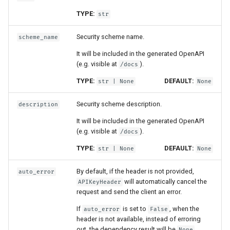
grant_type
TYPE:
str
username
Security scheme name.
scheme_name
It will be included in the generated OpenAPI
password
(e.g. visible at
).
/docs
TYPE:
DEFAULT:
str
| None
None
scopes
Security scheme description.
description
client_id
It will be included in the generated OpenAPI
(e.g. visible at
).
/docs
client_secret
TYPE:
DEFAULT:
str
| None
None
OAuth2 Security Scopes in
By default, if the header is not provided,
auto_error
Dependencies
will automatically cancel the
APIKeyHeader
request and send the client an error.
SecurityScopes
If
is set to
, when the
auto_error
False
header is not available, instead of erroring
scopes
out, the dependency result will be
.
None