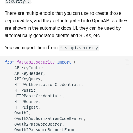
.
newsletter
Security()
응답 쿠키
서버 워커 - 워커와 함께 
ru - русский язык
하는 Uvicorn
입력과 출력에 대해 OpenA
How To - 레시피
본문 - 다중 매개변수
There are multiple tools that you can use to create those
tr - Türkçe
스키마를 분리할지 여부
응답 헤더
make_not_authenticated_err
dependables, and they get integrated into OpenAPI so they
컨테이너의 FastAPI - 도커
본문 - 필드
or
uk - українська мова
are shown in the automatic docs UI, they can be used by
커스텀 Docs UI 정적 에셋
응답 - 상태 코드 변경
automatically generated clients and SDKs, etc.
zh - 简体中文
체 호스팅)
본문 - 중첩 모델
check_api_key
고급 의존성
zh-hant - 繁體中文
You can import them from
:
fastapi.security
Swagger UI 구성
요청 예제 데이터 선언
APIKeyHeader
고급 보안
from
fastapi.security
import
(
데이터베이스 테스트하기
추가 데이터 자료형
Usage
APIKeyCookie
,
APIKeyHeader
,
Request 직접 사용하기
APIKeyQuery
,
이전 403 인증 오류 상태 
쿠키 매개변수
Example
HTTPAuthorizationCredentials
,
사용하기
Dataclasses 사용하기
HTTPBasic
,
HTTPBasicCredentials
,
헤더 매개변수
model
HTTPBearer
,
고급 Middleware
HTTPDigest
,
쿠키 매개변수 모델
scheme_name
OAuth2
,
하위 애플리케이션 - 마운
OAuth2AuthorizationCodeBearer
,
OAuth2PasswordBearer
,
헤더 매개변수 모델
auto_error
OAuth2PasswordRequestForm
,
프록시 뒤에서 실행하기