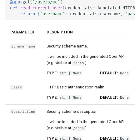
@app
.
get
(
"/users/me"
)
def
read_current_user
(
credentials
:
Annotated
[
HTTPBas
return
{
"username"
:
credentials
.
username
,
"passw
PARAMETER
DESCRIPTION
Security scheme name.
scheme_name
It will be included in the generated OpenAPI
(e.g. visible at
).
/docs
TYPE:
DEFAULT:
str
| None
None
HTTP Basic authentication realm.
realm
TYPE:
DEFAULT:
str
| None
None
Security scheme description.
description
It will be included in the generated OpenAPI
(e.g. visible at
).
/docs
TYPE:
DEFAULT:
str
| None
None