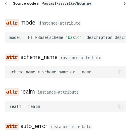
Source code in
fastapi/security/http.py
model
instance-attribute
model
=
HTTPBase
(
scheme
=
'basic'
,
description
=
descrip
scheme_name
instance-attribute
scheme_name
=
scheme_name
or
__name__
realm
instance-attribute
realm
=
realm
auto_error
instance-attribute