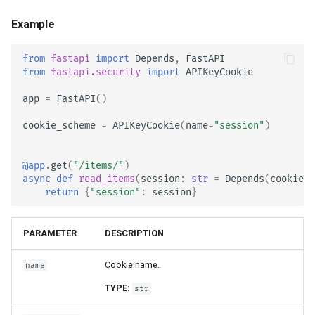
realm
JSON Lines 스트리밍
Example
auto_error
서버 전송 이벤트(SSE)
from
fastapi
import
Depends
,
FastAPI
from
fastapi.security
import
APIKeyCookie
백그라운드 작업
make_not_authenticated_err
app
=
FastAPI
()
or
메타데이터 및 문서화 URL
cookie_scheme
=
APIKeyCookie
(
name
=
"session"
)
프론트엔드
make_authenticate_headers
@app
.
get
(
"/items/"
)
정적 파일
async
def
read_items
(
session
:
str
=
Depends
(
cookie_s
return
{
"session"
:
session
}
HTTPBearer
테스팅
Usage
PARAMETER
DESCRIPTION
디버깅
Example
Cookie name.
name
TYPE:
str
model