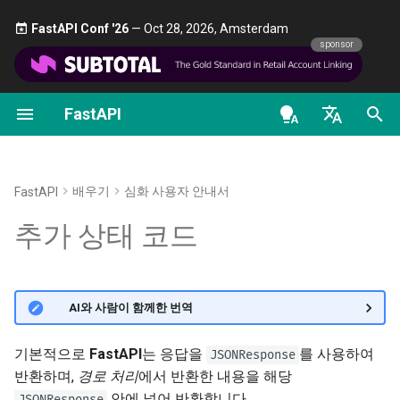
FastAPI Conf '26
— Oct 28, 2026, Amsterdam 🎤
sponsor
FastAPI
첫걸음
OAuth2 스코프
FastAPI 버전들에 대하여
일반 - 사용 방법 - 레시피
FastAPI class
FastAPI People
대안, 영감, 비교
의존성으로서의 클래스
보안 - 첫 단계
OpenAPI docs
추가 상태 코드
en - English
경로 매개변수
HTTP Basic Auth
FastAPI Cloud
Pydantic v1에서 Pydantic v2
Request Parameters
도움
역사, 디자인 그리고 미래
하위 의존성
현재 사용자 가져오기
OpenAPI models
OpenAPI 및 API 문서
로 마이그레이션하기
de - Deutsch
배우기
심화 사용자 안내서
FastAPI
쿼리 매개변수
HTTPS 알아보기
Status Codes
Contributing
벤치마크
경로 처리 데코레이터에서
패스워드와 Bearer를 이용
es - español
추가 상태 코드
GraphQL
의존성
간단한 OAuth2
요청 본문
서버를 수동으로 실행하기
UploadFile class
Translations
Repository Management
fr - français
커스텀 Request 및 APIRoute
전역 의존성
패스워드(해싱 포함)를 사
hi - हिन्दी
클래스
는 OAuth2, JWT 토큰을 사
쿼리 매개변수와 문자열 검증
배포 개념
Exceptions - HTTPException
Full Stack FastAPI 템플릿
🌐 AI와 사람이 함께한 번역
하는 Bearer
and WebSocketException
ja - 日本語
yield를 사용하는 의존성
조건부 OpenAPI
경로 매개변수와 숫자 검증
클라우드 제공업체에서
External Links
ko - 한국어
기본적으로
FastAPI
는 응답을
를 사용하여
JSONResponse
FastAPI 배포하기
Dependencies - Depends()
반환하며,
경로 처리
에서 반환한 내용을 해당
pt - português
OpenAPI 확장하기
and Security()
쿼리 매개변수 모델
FastAPI and friends
안에 넣어 반환합니다.
JSONResponse