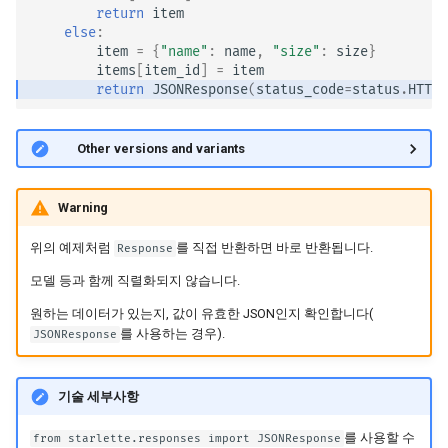
return
item
JSON 호환 가능 인코더
else
:
item
=
{
"name"
:
name
,
"size"
:
size
}
Body - 업데이트
items
[
item_id
]
=
item
return
JSONResponse
(
status_code
=
status
.
HTTP_
의존성
🤓 Other versions and variants
보안
Warning
미들웨어
위의 예제처럼
를 직접 반환하면 바로 반환됩니다.
Response
CORS (교차-출처 리소스 공
모델 등과 함께 직렬화되지 않습니다.
유)
원하는 데이터가 있는지, 값이 유효한 JSON인지 확인합니다(
SQL (관계형) 데이터베이스
를 사용하는 경우).
JSONResponse
더 큰 애플리케이션 - 여러 파
기술 세부사항
일
를 사용할 수
from starlette.responses import JSONResponse