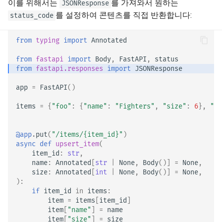
이를 위해서는
를 가져와서 원하는
JSONResponse
EventSourceResponse and
응답 모델 - 반환 타입
를 설정하여 콘텐츠를 직접 반환합니다:
status_code
ServerSentEvent
추가 모델
from
typing
import
Annotated
Middleware
from
fastapi
import
Body
,
FastAPI
,
status
응답 상태 코드
from
fastapi.responses
import
JSONResponse
OpenAPI
폼 데이터
app
=
FastAPI
()
Security Tools
items
=
{
"foo"
:
{
"name"
:
"Fighters"
,
"size"
:
6
},
"ba
폼 모델
Encoders - jsonable_encoder
파일 요청
@app
.
put
(
"/items/
{item_id}
"
)
Static Files - StaticFiles
async
def
upsert_item
(
item_id
:
str
,
폼 및 파일 요청
name
:
Annotated
[
str
|
None
,
Body
()]
=
None
,
Templating - Jinja2Templates
size
:
Annotated
[
int
|
None
,
Body
()]
=
None
,
오류 처리
):
if
item_id
in
items
:
Test Client - TestClient
item
=
items
[
item_id
]
경로 처리 설정
item
[
"name"
]
=
name
item
[
"size"
]
=
size