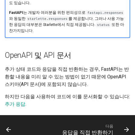
JSON Lines 스트리밍
도 있습니다.
FastAPI
는 개발자 여러분을 위한 편의성으로
fastapi.responses
서버 전송 이벤트(SSE)
와 동일한
를 제공합니다. 그러나 사용 가능
starlette.responses
한 응답의 대부분은 Starlette에서 직접 제공됩니다.
또한 마
status
찬가지입니다.
백그라운드 작업
메타데이터 및 문서화 URL
OpenAPI 및 API 문서
프론트엔드
추가 상태 코드와 응답을 직접 반환하는 경우, FastAPI는 반
정적 파일
환할 내용을 미리 알 수 있는 방법이 없기 때문에 OpenAPI
스키마(API 문서)에 포함되지 않습니다.
테스팅
하지만 다음을 사용하여 코드에 이를 문서화할 수 있습니다:
추가 응답
.
디버깅
다음
응답을 직접 반환하기