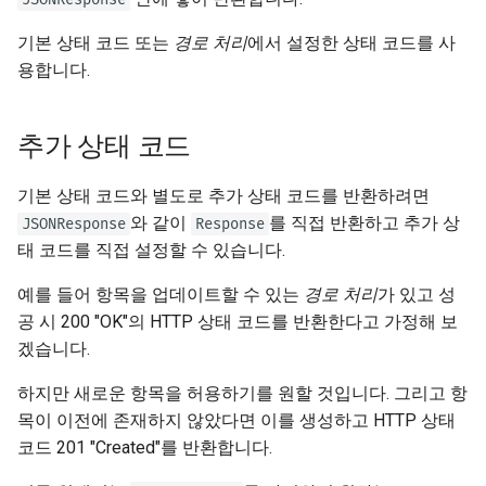
서버 워커 - 워커와 함께 사용
newsletter
ru - русский язык
하는 Uvicorn
입력과 출력에 대해 OpenAPI
APIRouter class
본문 - 다중 매개변수
기본 상태 코드 또는
경로 처리
에서 설정한 상태 코드를 사
tr - Türkçe
스키마를 분리할지 여부
용합니다.
컨테이너의 FastAPI - 도커
Background Tasks -
본문 - 필드
uk - українська мова
커스텀 Docs UI 정적 에셋(자
BackgroundTasks
zh - 简体中文
체 호스팅)
본문 - 중첩 모델
추가 상태 코드
Request class
zh-hant - 繁體中文
Swagger UI 구성
요청 예제 데이터 선언
기본 상태 코드와 별도로 추가 상태 코드를 반환하려면
WebSockets
와 같이
를 직접 반환하고 추가 상
JSONResponse
Response
데이터베이스 테스트하기
추가 데이터 자료형
태 코드를 직접 설정할 수 있습니다.
HTTPConnection class
예를 들어 항목을 업데이트할 수 있는
경로 처리
가 있고 성
이전 403 인증 오류 상태 코드
쿠키 매개변수
공 시 200 "OK"의 HTTP 상태 코드를 반환한다고 가정해 보
사용하기
Response class
겠습니다.
헤더 매개변수
Custom Response Classes -
하지만 새로운 항목을 허용하기를 원할 것입니다. 그리고 항
File, HTML, Redirect,
쿠키 매개변수 모델
목이 이전에 존재하지 않았다면 이를 생성하고 HTTP 상태
Streaming, etc.
코드 201 "Created"를 반환합니다.
헤더 매개변수 모델
Server-Sent Events -