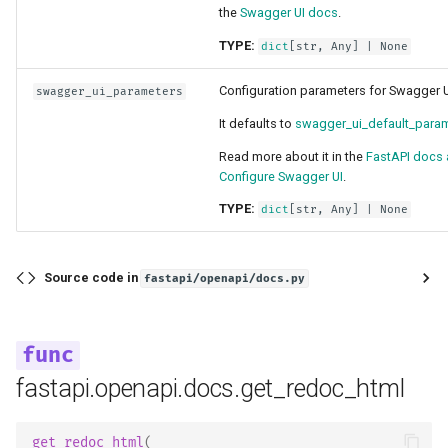
the
Swagger UI docs
.
TYPE:
dict
[
str
,
Any
] | None
Configuration parameters for Swagger U
swagger_ui_parameters
It defaults to
swagger_ui_default_para
Read more about it in the
FastAPI docs 
Configure Swagger UI
.
TYPE:
dict
[
str
,
Any
] | None
Source code in
fastapi/openapi/docs.py
fastapi.openapi.docs.get_redoc_html
get_redoc_html
(