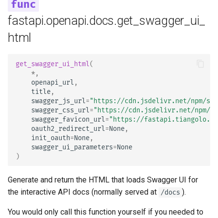
newsletter
응답 쿠키
서버 워커 - 워커와 함께 
ru - русский язык
하는 Uvicorn
입력과 출력에 대해 OpenA
How To - 레시피
본문 - 다중 매개변수
fastapi.openapi.docs.get_swagger_ui_
tr - Türkçe
스키마를 분리할지 여부
응답 헤더
html
컨테이너의 FastAPI - 도커
본문 - 필드
uk - українська мова
커스텀 Docs UI 정적 에셋
응답 - 상태 코드 변경
zh - 简体中文
체 호스팅)
본문 - 중첩 모델
get_swagger_ui_html
(
*
,
고급 의존성
zh-hant - 繁體中文
openapi_url
,
Swagger UI 구성
요청 예제 데이터 선언
title
,
고급 보안
swagger_js_url
=
"https://cdn.jsdelivr.net/npm/swa
데이터베이스 테스트하기
추가 데이터 자료형
swagger_css_url
=
"https://cdn.jsdelivr.net/npm/sw
swagger_favicon_url
=
"https://fastapi.tiangolo.co
Request 직접 사용하기
oauth2_redirect_url
=
None
,
이전 403 인증 오류 상태 
쿠키 매개변수
init_oauth
=
None
,
사용하기
Dataclasses 사용하기
swagger_ui_parameters
=
None
)
헤더 매개변수
고급 Middleware
Generate and return the HTML that loads Swagger UI for
쿠키 매개변수 모델
the interactive API docs (normally served at
).
/docs
하위 애플리케이션 - 마운
헤더 매개변수 모델
You would only call this function yourself if you needed to
프록시 뒤에서 실행하기