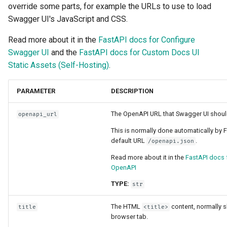
override some parts, for example the URLs to use to load
응답 모델 - 반환 타입
Swagger UI's JavaScript and CSS.
템플릿
추가 모델
Read more about it in the
FastAPI docs for Configure
WebSockets
Swagger UI
and the
FastAPI docs for Custom Docs UI
응답 상태 코드
Static Assets (Self-Hosting)
.
Lifespan 이벤트
폼 데이터
PARAMETER
DESCRIPTION
WebSocket 테스트하기
폼 모델
The OpenAPI URL that Swagger UI shoul
openapi_url
이벤트 테스트: 라이프스팬
This is normally done automatically by 
시작 - 종료
파일 요청
default URL
.
/openapi.json
Read more about it in the
FastAPI docs 
오버라이드로 의존성 테스
폼 및 파일 요청
OpenAPI
하기
TYPE:
오류 처리
str
비동기 테스트
The HTML
content, normally 
title
<title>
경로 처리 설정
browser tab.
설정과 환경 변수