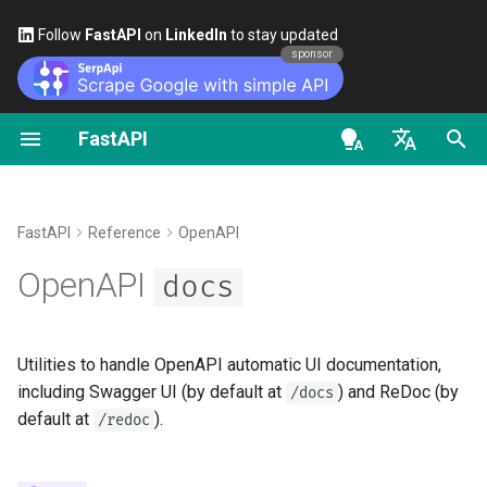
Follow
FastAPI
on
LinkedIn
to stay updated
sponsor
FastAPI
파이썬 타입 소개
FastAPI People
대안, 영감, 비교
첫걸음
데이터 스트리밍
FastAPI 버전들에 대하여
일반 - 사용 방법 - 레시피
get_swagger_ui_html
en - English
동시성과 async / await
도움
역사, 디자인 그리고 미래
경로 매개변수
경로 처리 고급 구성
FastAPI Cloud
Pydantic v1에서 Pydantic 
get_redoc_html
로 마이그레이션하기
de - Deutsch
FastAPI
Reference
OpenAPI
자습서 - 사용자 안내서
Contributing
벤치마크
쿼리 매개변수
추가 상태 코드
HTTPS 알아보기
es - español
OpenAPI
docs
GraphQL
get_swagger_ui_oauth2_redire
심화 사용자 안내서
Translations
Repository Management
요청 본문
응답을 직접 반환하기
서버를 수동으로 실행하기
ct_html
fr - français
커스텀 Request 및 APIRou
hi - हिन्दी
클래스
FastAPI CLI
Full Stack FastAPI 템플릿
쿼리 매개변수와 문자열 
사용자 정의 응답 - HTML,
배포 개념
Utilities to handle OpenAPI automatic UI documentation,
ja - 日本語
Stream, 파일, 기타
swagger_ui_default_parameter
including Swagger UI (by default at
) and ReDoc (by
/docs
조건부 OpenAPI
에디터 지원
s
External Links
경로 매개변수와 숫자 검증
클라우드 제공업체에서
default at
).
/redoc
ko - 한국어
OpenAPI에서 추가 응답
FastAPI 배포하기
pt - português
OpenAPI 확장하기
배포
FastAPI and friends
쿼리 매개변수 모델