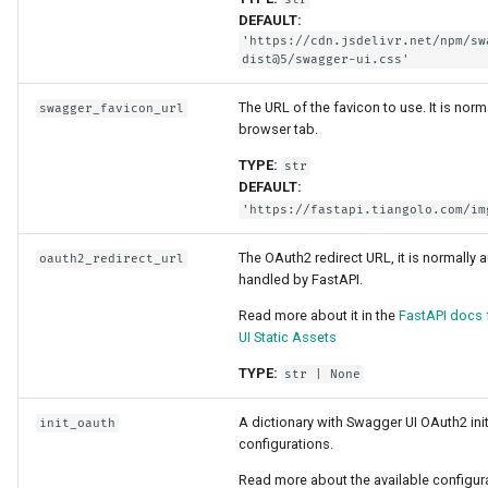
JSON Lines 스트리밍
DEFAULT:
'https://cdn.jsdelivr.net/npm/sw
서버 전송 이벤트(SSE)
dist@5/swagger-ui.css'
The URL of the favicon to use. It is norm
swagger_favicon_url
백그라운드 작업
browser tab.
TYPE:
str
메타데이터 및 문서화 URL
DEFAULT:
'https://fastapi.tiangolo.com/im
프론트엔드
The OAuth2 redirect URL, it is normally 
oauth2_redirect_url
정적 파일
handled by FastAPI.
Read more about it in the
FastAPI docs
테스팅
UI Static Assets
TYPE:
str
| None
디버깅
A dictionary with Swagger UI OAuth2 init
init_oauth
configurations.
Read more about the available configura