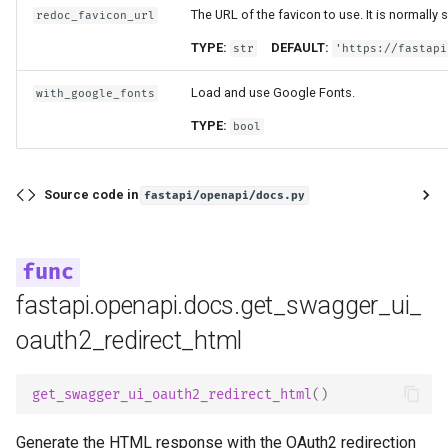
The URL of the favicon to use. It is normally
redoc_favicon_url
TYPE:
DEFAULT:
str
'https://fastapi
Load and use Google Fonts.
with_google_fonts
TYPE:
bool
Source code in
fastapi/openapi/docs.py
fastapi.openapi.docs.get_swagger_ui_
oauth2_redirect_html
get_swagger_ui_oauth2_redirect_html
()
Generate the HTML response with the OAuth2 redirection