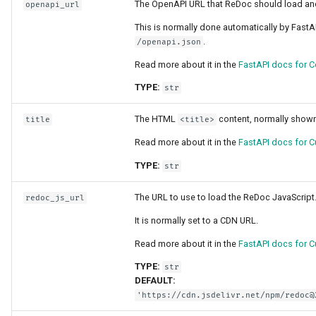
The OpenAPI URL that ReDoc should load an
openapi_url
This is normally done automatically by FastA
.
/openapi.json
Read more about it in the
FastAPI docs for C
TYPE:
str
The HTML
content, normally shown
title
<title>
Read more about it in the
FastAPI docs for C
TYPE:
str
The URL to use to load the ReDoc JavaScript
redoc_js_url
It is normally set to a CDN URL.
Read more about it in the
FastAPI docs for C
TYPE:
str
DEFAULT:
'https://cdn.jsdelivr.net/npm/redoc@