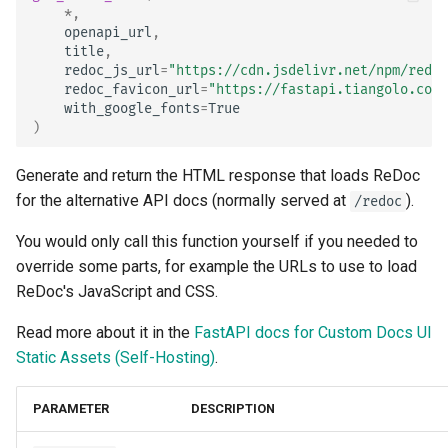
*
,
openapi_url
,
title
,
redoc_js_url
=
"https://cdn.jsdelivr.net/npm/redoc
redoc_favicon_url
=
"https://fastapi.tiangolo.com/
with_google_fonts
=
True
)
Generate and return the HTML response that loads ReDoc
for the alternative API docs (normally served at
).
/redoc
You would only call this function yourself if you needed to
override some parts, for example the URLs to use to load
ReDoc's JavaScript and CSS.
Read more about it in the
FastAPI docs for Custom Docs UI
Static Assets (Self-Hosting)
.
PARAMETER
DESCRIPTION