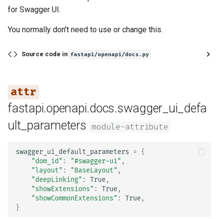
for Swagger UI.
You normally don't need to use or change this.
Source code in
fastapi/openapi/docs.py
fastapi.openapi.docs.swagger_ui_defa
ult_parameters
module-attribute
swagger_ui_default_parameters
=
{
"dom_id"
:
"#swagger-ui"
,
"layout"
:
"BaseLayout"
,
"deepLinking"
:
True
,
"showExtensions"
:
True
,
"showCommonExtensions"
:
True
,
}