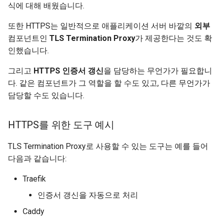
식에 대해 배웠습니다.
JSON 호환 가능 인코더
리소스 활용
OpenAPI 콜백
또한 HTTPS는 일반적으로 애플리케이션 서버 바깥의
외부
Body - 업데이트
요약
컴포넌트인
TLS Termination Proxy
가 제공한다는 것도 확
OpenAPI Webhooks
인했습니다.
의존성
WSGI 포함하기 - Flask,
그리고
HTTPS 인증서 갱신
을 담당하는 무언가가 필요합니
Django 등
보안
다. 같은 컴포넌트가 그 역할을 할 수도 있고, 다른 무언가가
담당할 수도 있습니다.
SDK 생성하기
미들웨어
HTTPS를 위한 도구 예시
고급 Python 타입
CORS (교차-출처 리소스 공
유)
TLS Termination Proxy로 사용할 수 있는 도구는 예를 들어
바이트를 Base64로 포함하는
다음과 같습니다:
JSON
SQL (관계형) 데이터베이스
Traefik
엄격한 Content-Type 확인
더 큰 애플리케이션 - 여러 파
인증서 갱신을 자동으로 처리 ✨
일
Caddy