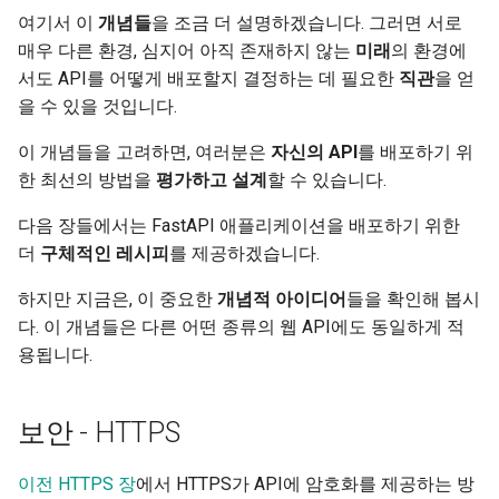
EventSourceResponse and
여기서 이
개념들
을 조금 더 설명하겠습니다. 그러면 서로
응답 모델 - 반환 타입
복제 - 프로세스와 메모리
ServerSentEvent
매우 다른 환경, 심지어 아직 존재하지 않는
미래
의 환경에
템플릿
서도 API를 어떻게 배포할지 결정하는 데 필요한
직관
을 얻
추가 모델
여러 프로세스 - 워커
Middleware
을 수 있을 것입니다.
WebSockets
응답 상태 코드
워커 프로세스와 포트
이 개념들을 고려하면, 여러분은
자신의 API
를 배포하기 위
OpenAPI
Lifespan 이벤트
한 최선의 방법을
평가하고 설계
할 수 있습니다.
폼 데이터
프로세스당 메모리
Security Tools
WebSocket 테스트하기
다음 장들에서는 FastAPI 애플리케이션을 배포하기 위한
폼 모델
서버 메모리
더
구체적인 레시피
를 제공하겠습니다.
Encoders - jsonable_encoder
이벤트 테스트: 라이프스팬 및
시작 - 종료
파일 요청
하지만 지금은, 이 중요한
개념적 아이디어
들을 확인해 봅시
여러 프로세스 - 예시
Static Files - StaticFiles
다. 이 개념들은 다른 어떤 종류의 웹 API에도 동일하게 적
오버라이드로 의존성 테스트
폼 및 파일 요청
용됩니다. 💡
복제 도구와 전략 예시
Templating - Jinja2Templates
하기
오류 처리
시작 전 사전 단계
보안 - HTTPS
Test Client - TestClient
비동기 테스트
경로 처리 설정
사전 단계 전략 예시
이전 HTTPS 장
에서 HTTPS가 API에 암호화를 제공하는 방
설정과 환경 변수