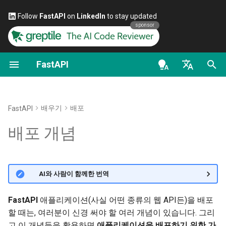
Follow
FastAPI
on
LinkedIn
to stay updated
sponsor
FastAPI
첫걸음
데이터 스트리밍
일반 - 사용 방법 - 레시피
FastAPI class
FastAPI People
대안, 영감, 비교
의존성으로서의 클래스
보안 - 첫 단계
OAuth2 스코프
OpenAPI docs
보안 - HTTPS
en - English
경로 매개변수
경로 처리 고급 구성
Pydantic v1에서 Pydantic v2
Request Parameters
도움
역사, 디자인 그리고 미래
하위 의존성
현재 사용자 가져오기
HTTP Basic Auth
OpenAPI models
HTTPS를 위한 도구 예시
로 마이그레이션하기
de - Deutsch
배우기
배포
FastAPI
쿼리 매개변수
추가 상태 코드
Status Codes
Contributing
벤치마크
경로 처리 데코레이터에서
패스워드와 Bearer를 이용
프로그램과 프로세스
es - español
배포 개념
GraphQL
의존성
간단한 OAuth2
요청 본문
응답을 직접 반환하기
UploadFile class
Translations
Repository Management
fr - français
프로그램이란
커스텀 Request 및 APIRoute
전역 의존성
패스워드(해싱 포함)를 사
hi - हिन्दी
클래스
는 OAuth2, JWT 토큰을 사
쿼리 매개변수와 문자열 검증
사용자 정의 응답 - HTML,
Exceptions - HTTPException
Full Stack FastAPI 템플릿
프로세스란
🌐 AI와 사람이 함께한 번역
하는 Bearer
Stream, 파일, 기타
and WebSocketException
ja - 日本語
yield를 사용하는 의존성
조건부 OpenAPI
경로 매개변수와 숫자 검증
External Links
시작 시 실행
ko - 한국어
FastAPI
애플리케이션(사실 어떤 종류의 웹 API든)을 배포
OpenAPI에서 추가 응답
Dependencies - Depends()
할 때는, 여러분이 신경 써야 할 여러 개념이 있습니다. 그리
pt - português
OpenAPI 확장하기
and Security()
쿼리 매개변수 모델
FastAPI and friends
원격 서버에서
고 이 개념들을 활용하면
애플리케이션을 배포하기 위한 가