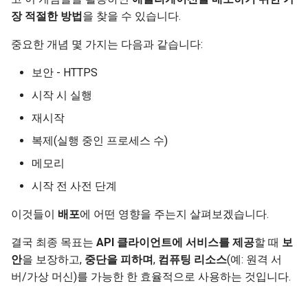
응답 쿠키
newsletter
ru - русский язык
장 적절한 방법
을 찾을 수 있습니다.
입력과 출력에 대해 OpenAPI
APIRouter class
본문 - 다중 매개변수
시작 시 자동 실행
tr - Türkçe
스키마를 분리할지 여부
응답 헤더
중요한 개념 몇 가지는 다음과 같습니다:
Background Tasks -
본문 - 필드
별도의 프로그램
uk - українська мова
커스텀 Docs UI 정적 에셋(자
BackgroundTasks
응답 - 상태 코드 변경
보안 - HTTPS
zh - 简体中文
체 호스팅)
본문 - 중첩 모델
시작 시 실행을 위한 도구 예시
시작 시 실행
Request class
고급 의존성
zh-hant - 繁體中文
재시작
Swagger UI 구성
요청 예제 데이터 선언
재시작
WebSockets
고급 보안
복제(실행 중인 프로세스 수)
데이터베이스 테스트하기
추가 데이터 자료형
우리는 실수합니다
메모리
HTTPConnection class
Request 직접 사용하기
시작 전 사전 단계
이전 403 인증 오류 상태 코드
쿠키 매개변수
작은 오류는 자동으로 처리됨
사용하기
Response class
Dataclasses 사용하기
이것들이
배포
에 어떤 영향을 주는지 살펴보겠습니다.
헤더 매개변수
더 큰 오류 - 크래시
Custom Response Classes -
고급 Middleware
결국 최종 목표는
API 클라이언트에 서비스를 제공
할 때
보
File, HTML, Redirect,
쿠키 매개변수 모델
크래시 후 재시작
안
을 보장하고,
중단을 피하며
,
컴퓨팅 리소스
(예: 원격 서
Streaming, etc.
하위 애플리케이션 - 마운트
버/가상 머신)를 가능한 한 효율적으로 사용하는 것입니다.
헤더 매개변수 모델
자동 재시작을 위한 도구 예시
🚀
Server-Sent Events -
프록시 뒤에서 실행하기