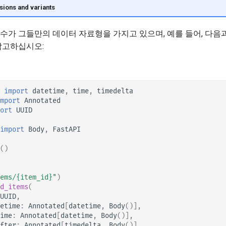
sions and variants
수가 그들만의 데이터 자료형을 가지고 있으며, 예를 들어, 다음
참고하십시오:
import
datetime
,
time
,
timedelta
mport
Annotated
ort
UUID
import
Body
,
FastAPI
()
ems/
{item_id}
"
)
d_items
(
UUID
,
etime
:
Annotated
[
datetime
,
Body
()],
ime
:
Annotated
[
datetime
,
Body
()],
fter
:
Annotated
[
timedelta
,
Body
()],