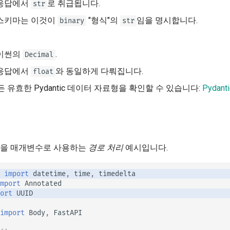
응답에서
로 취급됩니다.
str
스키마는 이것이
"형식"의
임을 명시합니다.
binary
str
이썬의
.
Decimal
응답에서
와 동일하게 다뤄집니다.
float
 유효한 Pydantic 데이터 자료형을 확인할 수 있습니다:
Pydan
형을 매개변수로 사용하는
경로 처리
예시입니다.
import
datetime
,
time
,
timedelta
mport
Annotated
ort
UUID
import
Body
,
FastAPI