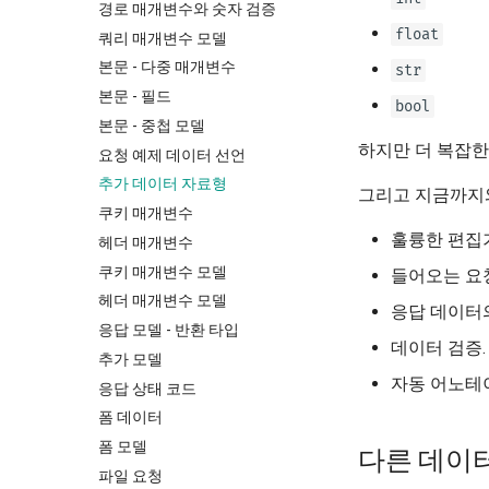
경로 매개변수와 숫자 검증
float
쿼리 매개변수 모델
본문 - 다중 매개변수
str
본문 - 필드
bool
본문 - 중첩 모델
하지만 더 복잡한
요청 예제 데이터 선언
추가 데이터 자료형
그리고 지금까지와
쿠키 매개변수
훌륭한 편집기
헤더 매개변수
쿠키 매개변수 모델
들어오는 요
헤더 매개변수 모델
응답 데이터의
응답 모델 - 반환 타입
데이터 검증.
추가 모델
자동 어노테
응답 상태 코드
폼 데이터
폼 모델
다른 데이
파일 요청