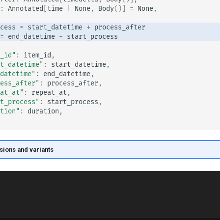
:
Annotated
[
time
|
None
,
Body
()]
=
None
,
cess
=
start_datetime
+
process_after
=
end_datetime
-
start_process
_id"
:
item_id
,
t_datetime"
:
start_datetime
,
datetime"
:
end_datetime
,
ess_after"
:
process_after
,
at_at"
:
repeat_at
,
t_process"
:
start_process
,
tion"
:
duration
,
sions and variants