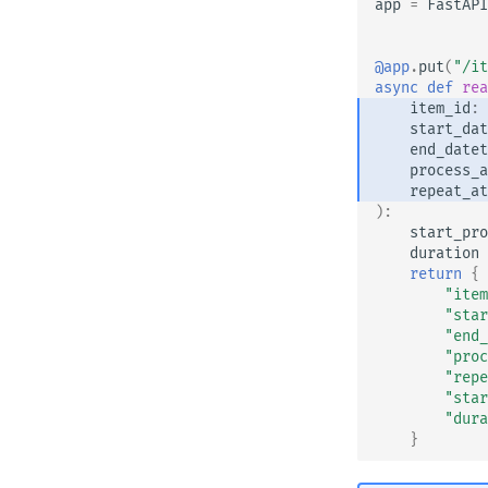
app
=
FastAPI
고급 Python 타입
바이트를 Base64로 포함하는
@app
.
put
(
"/it
JSON
async
def
rea
엄격한 Content-Type 확인
item_id
:
start_dat
end_datet
process_a
repeat_at
):
start_pro
duration
return
{
"item
"star
"end_
"proc
"repe
"star
"dura
}