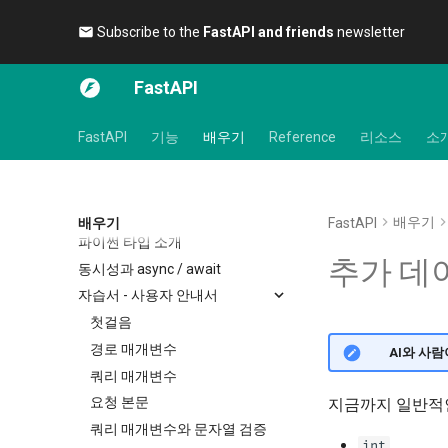
Subscribe to the
FastAPI and friends
newsletter 🎉
FastAPI
FastAPI
기능
배우기
Reference
리소스
소
배우기
배우기
FastAPI
파이썬 타입 소개
추가 데
동시성과 async / await
자습서 - 사용자 안내서
첫걸음
경로 매개변수
🌐 AI와 사
쿼리 매개변수
요청 본문
지금까지 일반적인
쿼리 매개변수와 문자열 검증
int