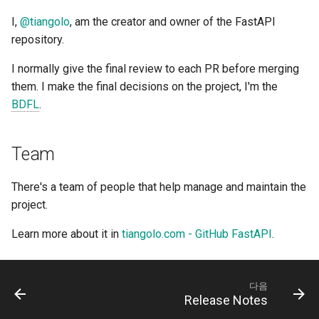
newsletter
응답 쿠키
서버 워커 - 워커와 함께 
ru - русский язык
APIRouter class
하는 Uvicorn
입력과 출력에 대해 OpenA
How To - 레시피
I,
@tiangolo
, am the creator and owner of the FastAPI
본문 - 다중 매개변수
tr - Türkçe
스키마를 분리할지 여부
응답 헤더
repository. 🤓
Background Tasks -
컨테이너의 FastAPI - 도커
본문 - 필드
uk - українська мова
I normally give the final review to each PR before merging
BackgroundTasks
커스텀 Docs UI 정적 에셋
응답 - 상태 코드 변경
them. I make the final decisions on the project, I'm the
zh - 简体中文
체 호스팅)
본문 - 중첩 모델
BDFL
. 😅
Request class
고급 의존성
zh-hant - 繁體中文
Swagger UI 구성
요청 예제 데이터 선언
WebSockets
고급 보안
Team
데이터베이스 테스트하기
추가 데이터 자료형
HTTPConnection class
Request 직접 사용하기
There's a team of people that help manage and maintain the
이전 403 인증 오류 상태 
쿠키 매개변수
project. 😎
사용하기
Response class
Dataclasses 사용하기
헤더 매개변수
Learn more about it in
tiangolo.com - GitHub FastAPI
.
Custom Response Classes -
고급 Middleware
File, HTML, Redirect,
쿠키 매개변수 모델
Streaming, etc.
하위 애플리케이션 - 마운
다음
Release Notes
헤더 매개변수 모델
Server-Sent Events -
프록시 뒤에서 실행하기