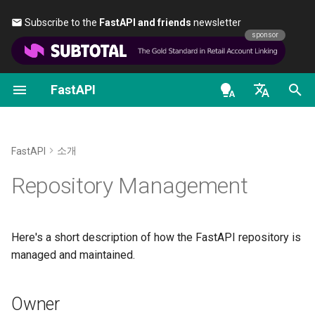
Subscribe to the
FastAPI and friends
newsletter 🎉
sponsor
FastAPI
파이썬 타입 소개
FastAPI class
FastAPI People
첫걸음
데이터 스트리밍
FastAPI 버전들에 대하여
일반 - 사용 방법 - 레시피
OpenAPI docs
Owner
en - English
동시성과 async / await
Request Parameters
도움
경로 매개변수
경로 처리 고급 구성
FastAPI Cloud
Pydantic v1에서 Pydantic 
OpenAPI models
Team
로 마이그레이션하기
de - Deutsch
소개
FastAPI
자습서 - 사용자 안내서
Status Codes
Contributing
쿼리 매개변수
추가 상태 코드
HTTPS 알아보기
es - español
Repository Management
GraphQL
심화 사용자 안내서
UploadFile class
Translations
요청 본문
응답을 직접 반환하기
서버를 수동으로 실행하기
fr - français
커스텀 Request 및 APIRou
hi - हिन्दी
클래스
FastAPI CLI
Exceptions - HTTPException
Full Stack FastAPI 템플릿
쿼리 매개변수와 문자열 
사용자 정의 응답 - HTML,
배포 개념
Here's a short description of how the FastAPI repository is
and WebSocketException
ja - 日本語
Stream, 파일, 기타
managed and maintained.
조건부 OpenAPI
에디터 지원
External Links
경로 매개변수와 숫자 검증
클라우드 제공업체에서
ko - 한국어
Dependencies - Depends()
OpenAPI에서 추가 응답
FastAPI 배포하기
Owner
pt - português
and Security()
OpenAPI 확장하기
배포
FastAPI and friends
쿼리 매개변수 모델