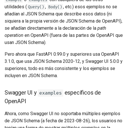
utilidades (
,
, etc.) esos ejemplos no se
Query()
Body()
añadían al JSON Schema que describe esos datos (ni
siquiera a la propia versión de JSON Schema de OpenAPI),
se añadían directamente a la declaración de la
path
operation
en OpenAPI (fuera de las partes de OpenAPI que
usan JSON Schema).
Pero ahora que FastAPI 0.99.0 y superiores usa OpenAPI
3.1.0, que usa JSON Schema 2020-12, y Swagger UI 5.0.0 y
superiores, todo es más consistente y los ejemplos se
incluyen en JSON Schema.
Swagger UI y
específicos de
examples
OpenAPI
Ahora, como Swagger UI no soportaba múltiples ejemplos
de JSON Schema (a fecha de 2023-08-26), los usuarios no
tenían una forma de mostrar múltiples ejemplos en la