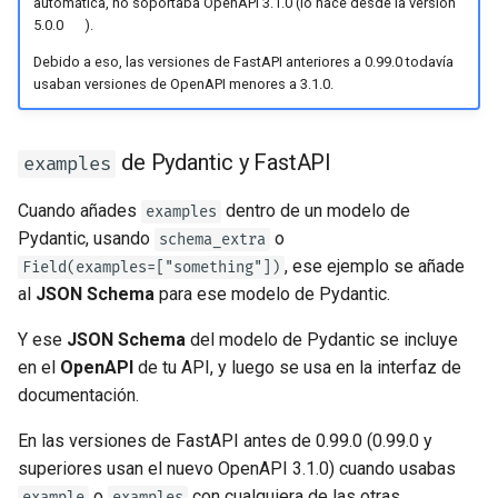
automática, no soportaba OpenAPI 3.1.0 (lo hace desde la versión
5.0.0 🎉).
Debido a eso, las versiones de FastAPI anteriores a 0.99.0 todavía
usaban versiones de OpenAPI menores a 3.1.0.
de Pydantic y FastAPI
examples
Cuando añades
dentro de un modelo de
examples
Pydantic, usando
o
schema_extra
, ese ejemplo se añade
Field(examples=["something"])
al
JSON Schema
para ese modelo de Pydantic.
Y ese
JSON Schema
del modelo de Pydantic se incluye
en el
OpenAPI
de tu API, y luego se usa en la interfaz de
documentación.
En las versiones de FastAPI antes de 0.99.0 (0.99.0 y
superiores usan el nuevo OpenAPI 3.1.0) cuando usabas
o
con cualquiera de las otras
example
examples