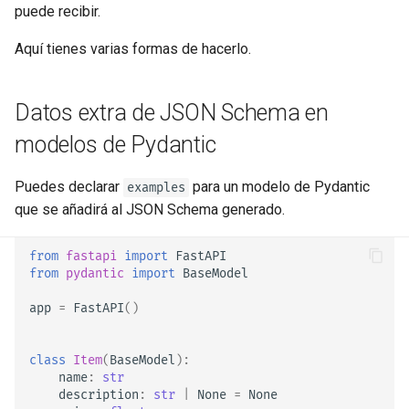
Despliega FastAPI en
Extender OpenAPI
newsletter
puede recibir.
ru - русский язык
Responses Adicionales en
Proveedores de Nube
APIRouter class
con múltiples
Body
examples
tr - Türkçe
OpenAPI
Separación de Esquemas
Aquí tienes varias formas de hacerlo.
Servidores Workers - Uvicorn
OpenAPI para Entrada y
Background Tasks -
específicos de
examples
uk - українська мова
Cookies de Response
con Workers
Salida o No
BackgroundTasks
OpenAPI
Datos extra de JSON Schema en
zh - 简体中文
Headers de Response
FastAPI en Contenedores -
Recursos Estáticos
Request class
Usando el Parámetro
modelos de Pydantic
zh-hant - 繁體中文
Docker
Personalizados para la Docs
openapi_examples
UI (self hosting)
Response - Cambiar Código
WebSockets
Puedes declarar
para un modelo de Pydantic
examples
de Estado
Ejemplos de OpenAPI en la
que se añadirá al JSON Schema generado.
Configura Swagger UI
HTTPConnection class
Interfaz de Documentación
Dependencias Avanzadas
from
fastapi
import
FastAPI
Escribir pruebas para una
Detalles Técnicos
Response class
from
pydantic
import
BaseModel
base de datos
Seguridad Avanzada
app
=
FastAPI
()
Custom Response Classes -
Campo
de JSON
examples
Usar los códigos de estado
Usar el Request Directamente
File, HTML, Redirect,
Schema
antiguos 403 para errores de
class
Item
(
BaseModel
):
Streaming, etc.
name
:
str
autenticación
Usando Dataclasses
de Pydantic y
examples
description
:
str
|
None
=
None
Server-Sent Events -
FastAPI