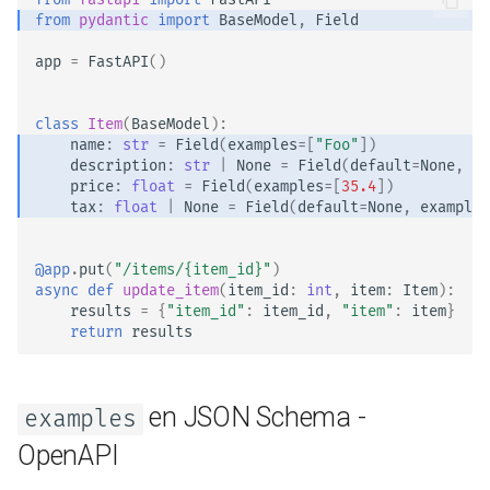
from
pydantic
import
BaseModel
,
Field
app
=
FastAPI
()
class
Item
(
BaseModel
):
name
:
str
=
Field
(
examples
=
[
"Foo"
])
description
:
str
|
None
=
Field
(
default
=
None
,
ex
price
:
float
=
Field
(
examples
=
[
35.4
])
tax
:
float
|
None
=
Field
(
default
=
None
,
examples
@app
.
put
(
"/items/
{item_id}
"
)
async
def
update_item
(
item_id
:
int
,
item
:
Item
):
results
=
{
"item_id"
:
item_id
,
"item"
:
item
}
return
results
en JSON Schema -
examples
OpenAPI