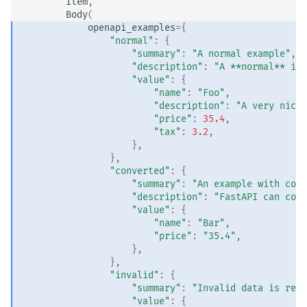
Item
,
Body
(
openapi_examples
=
{
"normal"
:
{
"summary"
:
"A normal example"
,
"description"
:
"A **normal** ite
"value"
:
{
"name"
:
"Foo"
,
"description"
:
"A very nice 
"price"
:
35.4
,
"tax"
:
3.2
,
},
},
"converted"
:
{
"summary"
:
"An example with conv
"description"
:
"FastAPI can conv
"value"
:
{
"name"
:
"Bar"
,
"price"
:
"35.4"
,
},
},
"invalid"
:
{
"summary"
:
"Invalid data is reje
"value"
:
{