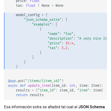
price
:
float
Middleware Avanzado
EventSourceResponse and
tax
:
float
|
None
=
None
ServerSentEvent
Swagger UI y
examples
model_config
=
{
Sub Aplicaciones - Mounts
específicos de OpenAPI
"json_schema_extra"
:
{
Middleware
"examples"
:
[
{
Detrás de un Proxy
Resumen
"name"
:
"Foo"
,
OpenAPI
"description"
:
"A very nice Item
Plantillas
"price"
:
35.4
,
Security Tools
"tax"
:
3.2
,
}
WebSockets
]
Encoders - jsonable_encoder
}
Eventos de Lifespan
}
Static Files - StaticFiles
Probando WebSockets
@app
.
put
(
"/items/
{item_id}
"
)
Templating - Jinja2Templates
async
def
update_item
(
item_id
:
int
,
item
:
Item
):
Eventos de testing: lifespan y
results
=
{
"item_id"
:
item_id
,
"item"
:
item
}
return
results
startup - shutdown
Test Client - TestClient
Esa información extra se añadirá tal cual al
JSON Schema
Probando Dependencias con