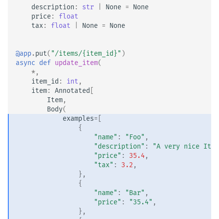
description
:
str
|
None
=
None
price
:
float
tax
:
float
|
None
=
None
@app
.
put
(
"/items/
{item_id}
"
)
async
def
update_item
(
*
,
item_id
:
int
,
item
:
Annotated
[
Item
,
Body
(
examples
=
[
{
"name"
:
"Foo"
,
"description"
:
"A very nice Item
"price"
:
35.4
,
"tax"
:
3.2
,
},
{
"name"
:
"Bar"
,
"price"
:
"35.4"
,
},