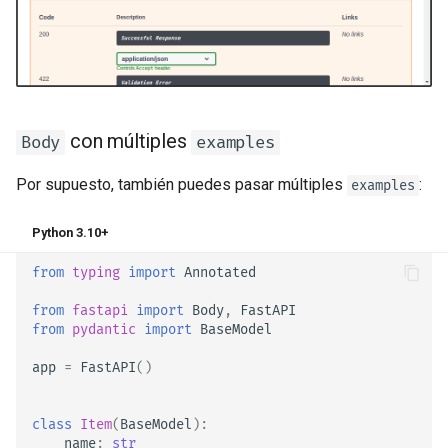
con múltiples
Body
examples
Por supuesto, también puedes pasar múltiples
:
examples
Python 3.10+
from
typing
import
Annotated
from
fastapi
import
Body
,
FastAPI
from
pydantic
import
BaseModel
app
=
FastAPI
()
class
Item
(
BaseModel
):
name
:
str