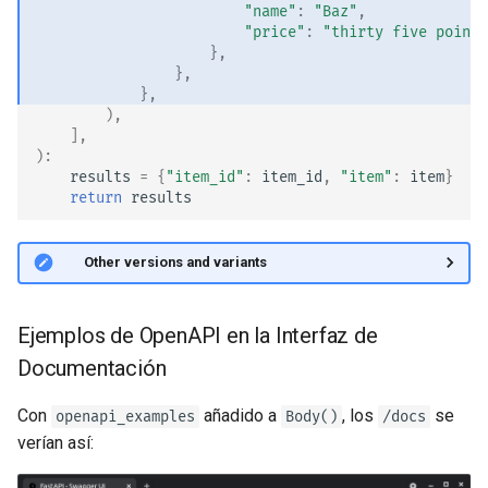
"name"
:
"Baz"
,
"price"
:
"thirty five point 
},
},
},
),
],
):
results
=
{
"item_id"
:
item_id
,
"item"
:
item
}
return
results
🤓 Other versions and variants
Ejemplos de OpenAPI en la Interfaz de
Documentación
Con
añadido a
, los
se
openapi_examples
Body()
/docs
verían así: