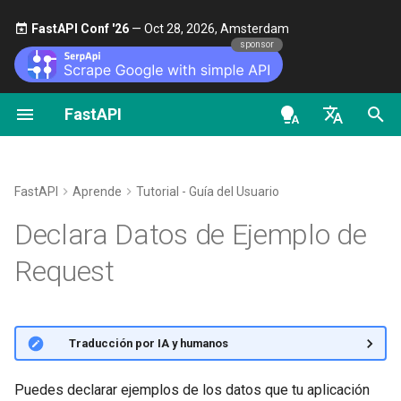
FastAPI Conf '26
— Oct 28, 2026, Amsterdam 🎤
sponsor
FastAPI
Clases como dependencias
Seguridad - Primeros pasos
Transmitir datos
Sobre las versiones de
General - Cómo Hacer -
FastAPI class
FastAPI People
Alternativas, Inspiración y
Scopes de OAuth2
OpenAPI docs
Datos extra de JSON Schema en
FastAPI
Recetas
Comparaciones
modelos de Pydantic
en - English
Sub-dependencias
Obtener Usuario Actual
Configuración Avanzada de
Request Parameters
Ayuda
HTTP Basic Auth
OpenAPI models
Path Operation
FastAPI Cloud
Migra de Pydantic v1 a
Historia, Diseño y Futuro
Argumentos adicionales en
de - Deutsch
FastAPI
Aprende
Tutorial - Guía del Usuario
Pydantic v2
Dependencias en
Simple OAuth2 con Password
Status Codes
Contributing
Field
es - español
Declara Datos de Ejemplo de
decoradores de path
y Bearer
Códigos de Estado
Sobre HTTPS
Benchmarks
operation
Adicionales
GraphQL
UploadFile class
Translations
en JSON Schema -
fr - français
examples
Request
OAuth2 con Password (y
Ejecutar un Servidor
Repository Management
OpenAPI
hi - हिन्दी
Dependencias Globales
hashing), Bearer con tokens
Devolver una Response
Manualmente
Clase personalizada de
Exceptions - HTTPException
Plantilla Full Stack FastAPI
JWT
Directamente
Request y APIRoute
and WebSocketException
ja - 日本語
con
Body
examples
Dependencias con yield
Conceptos de
External Links
🌐 Traducción por IA y humanos
ko - 한국어
Response Personalizado -
Implementación
OpenAPI condicional
Dependencies - Depends()
Ejemplo en la interfaz de
HTML, Stream, Archivo, otros
pt - português
and Security()
FastAPI and friends
documentación
Puedes declarar ejemplos de los datos que tu aplicación