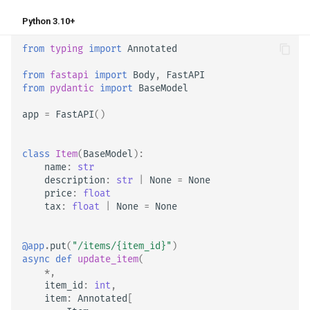
Python 3.10+
from
typing
import
Annotated
from
fastapi
import
Body
,
FastAPI
from
pydantic
import
BaseModel
app
=
FastAPI
()
class
Item
(
BaseModel
):
name
:
str
description
:
str
|
None
=
None
price
:
float
tax
:
float
|
None
=
None
@app
.
put
(
"/items/
{item_id}
"
)
async
def
update_item
(
*
,
item_id
:
int
,
item
:
Annotated
[