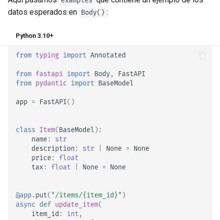
examples
datos esperados en
:
Body()
Python 3.10+
from
typing
import
Annotated
from
fastapi
import
Body
,
FastAPI
from
pydantic
import
BaseModel
app
=
FastAPI
()
class
Item
(
BaseModel
):
name
:
str
description
:
str
|
None
=
None
price
:
float
tax
:
float
|
None
=
None
@app
.
put
(
"/items/
{item_id}
"
)
async
def
update_item
(
item_id
:
int
,