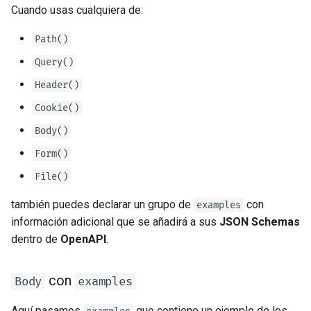
Cuando usas cualquiera de:
Path()
Query()
Header()
Cookie()
Body()
Form()
File()
también puedes declarar un grupo de
con
examples
información adicional que se añadirá a sus
JSON Schemas
dentro de
OpenAPI
.
con
Body
examples
Aquí pasamos
que contiene un ejemplo de los