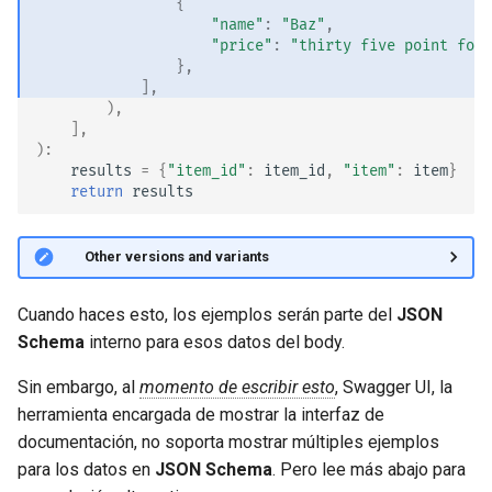
{
"name"
:
"Baz"
,
"price"
:
"thirty five point four
},
],
),
],
):
results
=
{
"item_id"
:
item_id
,
"item"
:
item
}
return
results
🤓 Other versions and variants
Cuando haces esto, los ejemplos serán parte del
JSON
Schema
interno para esos datos del body.
Sin embargo, al
momento de escribir esto
, Swagger UI, la
herramienta encargada de mostrar la interfaz de
documentación, no soporta mostrar múltiples ejemplos
para los datos en
JSON Schema
. Pero lee más abajo para