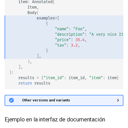
item
:
Annotated
[
Item
,
Body
(
examples
=
[
{
"name"
:
"Foo"
,
"description"
:
"A very nice Item
"price"
:
35.4
,
"tax"
:
3.2
,
}
],
),
],
):
results
=
{
"item_id"
:
item_id
,
"item"
:
item
}
return
results
🤓 Other versions and variants
Ejemplo en la interfaz de documentación