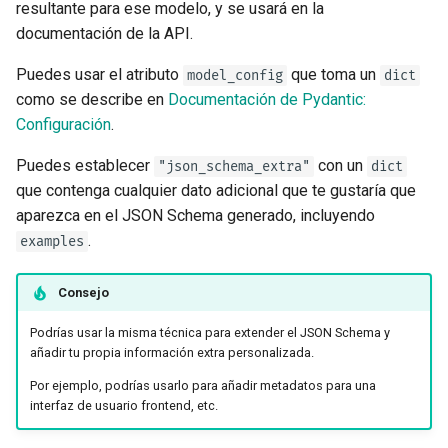
resultante para ese modelo, y se usará en la
Overrides
documentación de la API.
Tests Asíncronos
Puedes usar el atributo
que toma un
model_config
dict
como se describe en
Documentación de Pydantic:
Configuraciones y Variables
Configuración
.
de Entorno
Puedes establecer
con un
"json_schema_extra"
dict
Callbacks de OpenAPI
que contenga cualquier dato adicional que te gustaría que
aparezca en el JSON Schema generado, incluyendo
Webhooks de OpenAPI
.
examples
Incluyendo WSGI - Flask,
Consejo
Django, otros
Podrías usar la misma técnica para extender el JSON Schema y
Generando SDKs
añadir tu propia información extra personalizada.
Por ejemplo, podrías usarlo para añadir metadatos para una
Tipos avanzados de Python
interfaz de usuario frontend, etc.