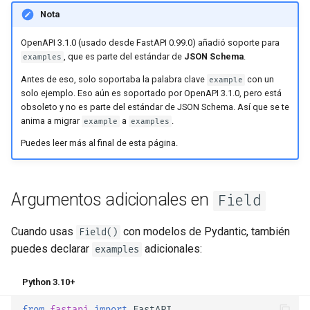
JSON con Bytes como
Nota
Base64
OpenAPI 3.1.0 (usado desde FastAPI 0.99.0) añadió soporte para
Chequeo estricto de Content-
, que es parte del estándar de
JSON Schema
.
examples
Type
Antes de eso, solo soportaba la palabra clave
con un
example
solo ejemplo. Eso aún es soportado por OpenAPI 3.1.0, pero está
obsoleto y no es parte del estándar de JSON Schema. Así que se te
anima a migrar
a
. 🤓
example
examples
Puedes leer más al final de esta página.
Argumentos adicionales en
Field
Cuando usas
con modelos de Pydantic, también
Field()
puedes declarar
adicionales:
examples
Python 3.10+
from
fastapi
import
FastAPI