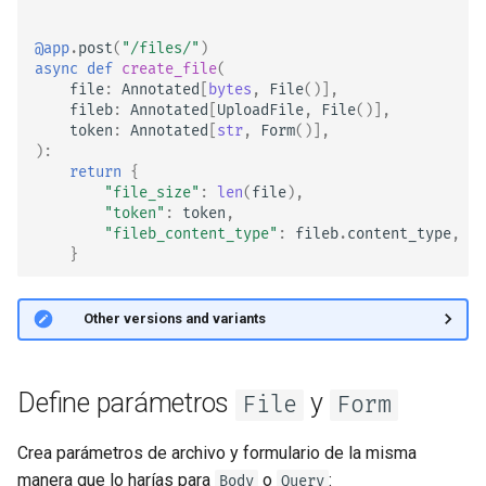
Middleware Avanzado
EventSourceResponse and
ServerSentEvent
@app
.
post
(
"/files/"
)
async
def
create_file
(
Sub Aplicaciones - Mounts
file
:
Annotated
[
bytes
,
File
()],
Middleware
fileb
:
Annotated
[
UploadFile
,
File
()],
Detrás de un Proxy
token
:
Annotated
[
str
,
Form
()],
):
OpenAPI
return
{
Plantillas
"file_size"
:
len
(
file
),
Security Tools
"token"
:
token
,
WebSockets
"fileb_content_type"
:
fileb
.
content_type
,
}
Encoders - jsonable_encoder
Eventos de Lifespan
Static Files - StaticFiles
🤓 Other versions and variants
Probando WebSockets
Templating - Jinja2Templates
Eventos de testing: lifespan y
Define parámetros
y
File
Form
startup - shutdown
Test Client - TestClient
Crea parámetros de archivo y formulario de la misma
Probando Dependencias con
manera que lo harías para
o
:
Body
Query