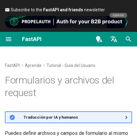
Subscribe to the
FastAPI and friends
newsletter 🎉
sponsor
FastAPI
Clases como dependencias
Seguridad - Primeros pasos
Transmitir datos
Sobre las versiones de
General - Cómo Hacer -
FastAPI class
FastAPI People
Alternativas, Inspiración y
Scopes de OAuth2
OpenAPI docs
Importa
y
File
Form
FastAPI
Recetas
Comparaciones
en - English
Sub-dependencias
Obtener Usuario Actual
Configuración Avanzada de
Request Parameters
Ayuda
HTTP Basic Auth
OpenAPI models
Define parámetros
y
File
Form
Path Operation
FastAPI Cloud
Migra de Pydantic v1 a
Historia, Diseño y Futuro
de - Deutsch
FastAPI
Aprende
Tutorial - Guía del Usuario
Pydantic v2
Dependencias en
Simple OAuth2 con Password
Status Codes
Contributing
Resumen
es - español
Formularios y archivos del
decoradores de path
y Bearer
Códigos de Estado
Sobre HTTPS
Benchmarks
operation
Adicionales
GraphQL
UploadFile class
Translations
fr - français
request
OAuth2 con Password (y
Ejecutar un Servidor
Repository Management
hi - हिन्दी
Dependencias Globales
hashing), Bearer con tokens
Devolver una Response
Manualmente
Clase personalizada de
Exceptions - HTTPException
Plantilla Full Stack FastAPI
JWT
Directamente
Request y APIRoute
and WebSocketException
ja - 日本語
Dependencias con yield
Conceptos de
External Links
🌐 Traducción por IA y humanos
ko - 한국어
Response Personalizado -
Implementación
OpenAPI condicional
Dependencies - Depends()
HTML, Stream, Archivo, otros
pt - português
and Security()
FastAPI and friends
Puedes definir archivos y campos de formulario al mismo