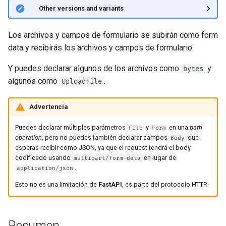
JSON con Bytes como
🤓 Other versions and variants
Base64
Los archivos y campos de formulario se subirán como form
Chequeo estricto de Content-
data y recibirás los archivos y campos de formulario.
Type
Y puedes declarar algunos de los archivos como
y
bytes
algunos como
.
UploadFile
Advertencia
Puedes declarar múltiples parámetros
y
en una
path
File
Form
operation
, pero no puedes también declarar campos
que
Body
esperas recibir como JSON, ya que el request tendrá el body
codificado usando
en lugar de
multipart/form-data
.
application/json
Esto no es una limitación de
FastAPI
, es parte del protocolo HTTP.
Resumen