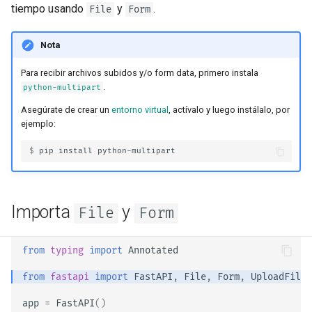
Despliega FastAPI en
Extender OpenAPI
newsletter
tiempo usando
y
.
File
Form
ru - русский язык
Responses Adicionales en
Proveedores de Nube
APIRouter class
tr - Türkçe
OpenAPI
Separación de Esquemas
Nota
Servidores Workers - Uvicorn
OpenAPI para Entrada y
Background Tasks -
uk - українська мова
Cookies de Response
con Workers
Salida o No
BackgroundTasks
Para recibir archivos subidos y/o form data, primero instala
zh - 简体中文
.
python-multipart
Headers de Response
FastAPI en Contenedores -
Recursos Estáticos
Request class
zh-hant - 繁體中文
Asegúrate de crear un
entorno virtual
, actívalo y luego instálalo, por
Docker
Personalizados para la Docs
ejemplo:
UI (self hosting)
Response - Cambiar Código
WebSockets
$ 
pip
install
de Estado
Configura Swagger UI
HTTPConnection class
Dependencias Avanzadas
Escribir pruebas para una
Response class
Importa
y
File
Form
base de datos
Seguridad Avanzada
Custom Response Classes -
from
typing
import
Annotated
Usar los códigos de estado
Usar el Request Directamente
File, HTML, Redirect,
antiguos 403 para errores de
Streaming, etc.
from
fastapi
import
FastAPI
,
File
,
Form
,
UploadFile
autenticación
Usando Dataclasses
app
=
FastAPI
()
Server-Sent Events -