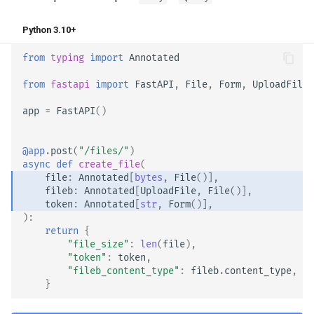
Overrides
Python 3.10+
Tests Asíncronos
from
typing
import
Annotated
Configuraciones y Variables
from
fastapi
import
FastAPI
,
File
,
Form
,
UploadFile
de Entorno
app
=
FastAPI
()
Callbacks de OpenAPI
@app
.
post
(
"/files/"
)
Webhooks de OpenAPI
async
def
create_file
(
file
:
Annotated
[
bytes
,
File
()],
fileb
:
Annotated
[
UploadFile
,
File
()],
Incluyendo WSGI - Flask,
token
:
Annotated
[
str
,
Form
()],
Django, otros
):
return
{
"file_size"
:
len
(
file
),
Generando SDKs
"token"
:
token
,
"fileb_content_type"
:
fileb
.
content_type
,
Tipos avanzados de Python
}