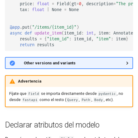
price
:
float
=
Field
(
gt
=
0
,
description
=
"The pric
Middleware Avanzado
EventSourceResponse and
tax
:
float
|
None
=
None
ServerSentEvent
Sub Aplicaciones - Mounts
@app
.
put
(
"/items/
{item_id}
"
)
Middleware
async
def
update_item
(
item_id
:
int
,
item
:
Annotated
[
Detrás de un Proxy
results
=
{
"item_id"
:
item_id
,
"item"
:
item
}
OpenAPI
return
results
Plantillas
Security Tools
🤓 Other versions and variants
WebSockets
Encoders - jsonable_encoder
Advertencia
Eventos de Lifespan
Static Files - StaticFiles
Fíjate que
se importa directamente desde
, no
Field
pydantic
Probando WebSockets
desde
como el resto (
,
,
, etc).
fastapi
Query
Path
Body
Templating - Jinja2Templates
Eventos de testing: lifespan y
startup - shutdown
Test Client - TestClient
Declarar atributos del modelo
Probando Dependencias con