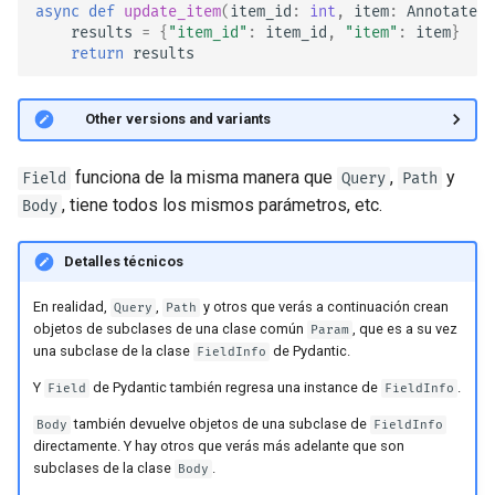
JSON con Bytes como
async
def
update_item
(
item_id
:
int
,
item
:
Annotated
[
Base64
results
=
{
"item_id"
:
item_id
,
"item"
:
item
}
return
results
Chequeo estricto de Content-
Type
🤓 Other versions and variants
funciona de la misma manera que
,
y
Field
Query
Path
, tiene todos los mismos parámetros, etc.
Body
Detalles técnicos
En realidad,
,
y otros que verás a continuación crean
Query
Path
objetos de subclases de una clase común
, que es a su vez
Param
una subclase de la clase
de Pydantic.
FieldInfo
Y
de Pydantic también regresa una instance de
.
Field
FieldInfo
también devuelve objetos de una subclase de
Body
FieldInfo
directamente. Y hay otros que verás más adelante que son
subclases de la clase
.
Body