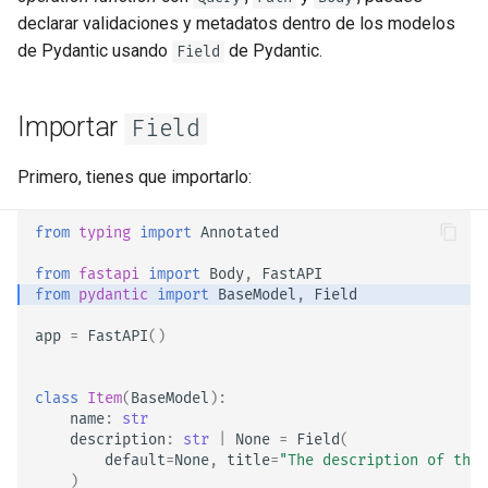
Despliega FastAPI en
Extender OpenAPI
newsletter
ru - русский язык
declarar validaciones y metadatos dentro de los modelos
Responses Adicionales en
Proveedores de Nube
APIRouter class
de Pydantic usando
de Pydantic.
Field
tr - Türkçe
OpenAPI
Separación de Esquemas
Servidores Workers - Uvicorn
OpenAPI para Entrada y
Background Tasks -
uk - українська мова
Cookies de Response
con Workers
Salida o No
BackgroundTasks
Importar
Field
zh - 简体中文
Headers de Response
FastAPI en Contenedores -
Recursos Estáticos
Request class
zh-hant - 繁體中文
Primero, tienes que importarlo:
Docker
Personalizados para la Docs
UI (self hosting)
Response - Cambiar Código
WebSockets
from
typing
import
Annotated
de Estado
Configura Swagger UI
HTTPConnection class
from
fastapi
import
Body
,
FastAPI
from
pydantic
import
BaseModel
,
Field
Dependencias Avanzadas
Escribir pruebas para una
Response class
app
=
FastAPI
()
base de datos
Seguridad Avanzada
Custom Response Classes -
class
Item
(
BaseModel
):
Usar los códigos de estado
Usar el Request Directamente
File, HTML, Redirect,
name
:
str
antiguos 403 para errores de
Streaming, etc.
description
:
str
|
None
=
Field
(
autenticación
Usando Dataclasses
default
=
None
,
title
=
"The description of the 
)
Server-Sent Events -