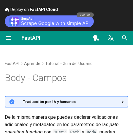
Deploy on
FastAPI Cloud
🚀
sponsor
FastAPI
Clases como dependencias
Seguridad - Primeros pasos
Transmitir datos
Sobre las versiones de
General - Cómo Hacer -
FastAPI class
FastAPI People
Alternativas, Inspiración y
Scopes de OAuth2
OpenAPI docs
Importar
Field
FastAPI
Recetas
Comparaciones
en - English
Sub-dependencias
Obtener Usuario Actual
Configuración Avanzada de
Request Parameters
Ayuda
HTTP Basic Auth
OpenAPI models
Declarar atributos del modelo
Path Operation
FastAPI Cloud
Migra de Pydantic v1 a
Historia, Diseño y Futuro
de - Deutsch
FastAPI
Aprende
Tutorial - Guía del Usuario
Pydantic v2
Dependencias en
Simple OAuth2 con Password
Status Codes
Contributing
Agregar información extra
es - español
Body - Campos
decoradores de path
y Bearer
Códigos de Estado
Sobre HTTPS
Benchmarks
operation
Adicionales
GraphQL
UploadFile class
Translations
fr - français
Resumen
OAuth2 con Password (y
Ejecutar un Servidor
Repository Management
hi - हिन्दी
Dependencias Globales
hashing), Bearer con tokens
Devolver una Response
Manualmente
Clase personalizada de
Exceptions - HTTPException
Plantilla Full Stack FastAPI
🌐 Traducción por IA y humanos
JWT
Directamente
Request y APIRoute
and WebSocketException
ja - 日本語
Dependencias con yield
Conceptos de
External Links
ko - 한국어
De la misma manera que puedes declarar validaciones
Response Personalizado -
Implementación
OpenAPI condicional
Dependencies - Depends()
adicionales y metadatos en los parámetros de las
path
HTML, Stream, Archivo, otros
pt - português
and Security()
FastAPI and friends
operation function
con
,
y
, puedes
Query
Path
Body