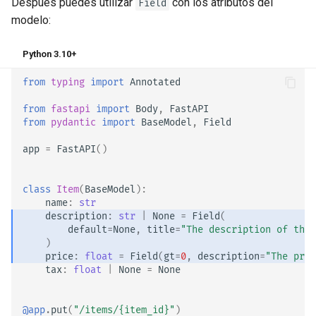
Después puedes utilizar
con los atributos del
Field
Overrides
modelo:
Tests Asíncronos
Python 3.10+
Configuraciones y Variables
from
typing
import
Annotated
de Entorno
from
fastapi
import
Body
,
FastAPI
from
pydantic
import
BaseModel
,
Field
Callbacks de OpenAPI
app
=
FastAPI
()
Webhooks de OpenAPI
class
Item
(
BaseModel
):
Incluyendo WSGI - Flask,
name
:
str
Django, otros
description
:
str
|
None
=
Field
(
default
=
None
,
title
=
"The description of the 
)
Generando SDKs
price
:
float
=
Field
(
gt
=
0
,
description
=
"The pric
tax
:
float
|
None
=
None
Tipos avanzados de Python
@app
.
put
(
"/items/
{item_id}
"
)