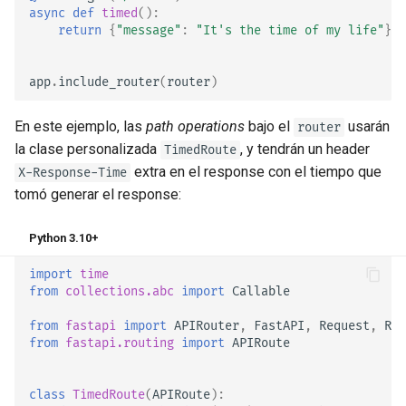
async
def
timed
():
return
{
"message"
:
"It's the time of my life"
}
app
.
include_router
(
router
)
En este ejemplo, las
path operations
bajo el
usarán
router
la clase personalizada
, y tendrán un header
TimedRoute
extra en el response con el tiempo que
X-Response-Time
tomó generar el response:
Python 3.10+
import
time
from
collections.abc
import
Callable
from
fastapi
import
APIRouter
,
FastAPI
,
Request
,
Res
from
fastapi.routing
import
APIRoute
class
TimedRoute
(
APIRoute
):