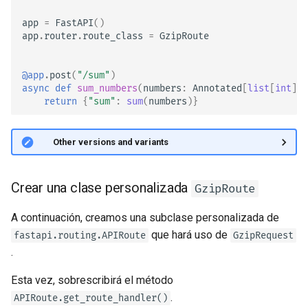
documentación
app
=
FastAPI
()
app
.
router
.
route_class
=
GzipRoute
Frontend
@app
.
post
(
"/sum"
)
Archivos Estáticos
async
def
sum_numbers
(
numbers
:
Annotated
[
list
[
int
],
return
{
"sum"
:
sum
(
numbers
)}
Pruebas
🤓 Other versions and variants
Depuración
Crear una clase personalizada
GzipRoute
A continuación, creamos una subclase personalizada de
que hará uso de
fastapi.routing.APIRoute
GzipRequest
.
Esta vez, sobrescribirá el método
.
APIRoute.get_route_handler()