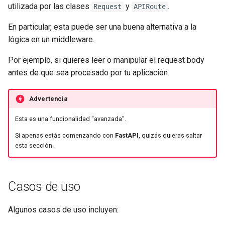
Despliega FastAPI en
newsletter
utilizada por las clases
y
.
Request
APIRoute
ru - русский язык
Responses Adicionales en
Proveedores de Nube
Modelos de Parámetros
APIRouter class
Clase personalizada
APIRoute
tr - Türkçe
OpenAPI
Query
En particular, esta puede ser una buena alternativa a la
en un router
Servidores Workers - Uvicorn
Background Tasks -
lógica en un middleware.
uk - українська мова
Cookies de Response
con Workers
Cuerpo - Múltiples
BackgroundTasks
Por ejemplo, si quieres leer o manipular el request body
zh - 简体中文
Parámetros
antes de que sea procesado por tu aplicación.
Headers de Response
FastAPI en Contenedores -
Request class
zh-hant - 繁體中文
Docker
Body - Campos
Advertencia
Response - Cambiar Código
WebSockets
de Estado
Cuerpo - Modelos Anidados
Esta es una funcionalidad "avanzada".
HTTPConnection class
Si apenas estás comenzando con
FastAPI
, quizás quieras saltar
Dependencias Avanzadas
Declara Datos de Ejemplo de
esta sección.
Request
Response class
Seguridad Avanzada
Tipos de Datos Extra
Custom Response Classes -
Casos de uso
Usar el Request Directamente
File, HTML, Redirect,
Parámetros de Cookie
Streaming, etc.
Algunos casos de uso incluyen:
Usando Dataclasses
Parámetros de Header
Server-Sent Events -