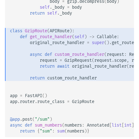
body
=
gzip
.
decompress
(
body
)
self
.
_body
=
body
return
self
.
_body
class
GzipRoute
(
APIRoute
):
def
get_route_handler
(
self
)
->
Callable
:
original_route_handler
=
super
()
.
get_route_h
async
def
custom_route_handler
(
request
:
Requ
request
=
GzipRequest
(
request
.
scope
,
req
return
await
original_route_handler
(
requ
return
custom_route_handler
app
=
FastAPI
()
app
.
router
.
route_class
=
GzipRoute
@app
.
post
(
"/sum"
)
async
def
sum_numbers
(
numbers
:
Annotated
[
list
[
int
],
return
{
"sum"
:
sum
(
numbers
)}