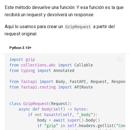
Este método devuelve una función. Y esa función es la que
recibirá un request y devolverá un response.
Aquí lo usamos para crear un
a partir del
GzipRequest
request original.
Python 3.10+
import
gzip
from
collections.abc
import
Callable
from
typing
import
Annotated
from
fastapi
import
Body
,
FastAPI
,
Request
,
Response
from
fastapi.routing
import
APIRoute
class
GzipRequest
(
Request
):
async
def
body
(
self
)
->
bytes
:
if
not
hasattr
(
self
,
"_body"
):
body
=
await
super
()
.
body
()
if
"gzip"
in
self
.
headers
.
getlist
(
"Conte