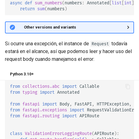
async
def
sum_numbers
(
numbers
:
Annotated
[
list
[
int
],
return
sum
(
numbers
)
🤓 Other versions and variants
Si ocurre una excepción, el instance de
todavía
Request
estará en el alcance, así que podemos leer y hacer uso del
request body cuando manejamos el error:
Python 3.10+
from
collections.abc
import
Callable
from
typing
import
Annotated
from
fastapi
import
Body
,
FastAPI
,
HTTPException
,
Re
from
fastapi.exceptions
import
RequestValidationErro
from
fastapi.routing
import
APIRoute
class
ValidationErrorLoggingRoute
(
APIRoute
):