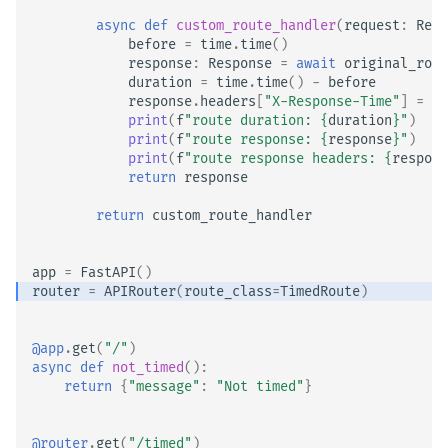
async
def
custom_route_handler
(
request
:
Requ
before
=
time
.
time
()
response
:
Response
=
await
original_rout
duration
=
time
.
time
()
-
before
response
.
headers
[
"X-Response-Time"
]
=
st
print
(
f
"route duration: 
{
duration
}
"
)
print
(
f
"route response: 
{
response
}
"
)
print
(
f
"route response headers: 
{
respons
return
response
return
custom_route_handler
app
=
FastAPI
()
router
=
APIRouter
(
route_class
=
TimedRoute
)
@app
.
get
(
"/"
)
async
def
not_timed
():
return
{
"message"
:
"Not timed"
}
@router
.
get
(
"/timed"
)