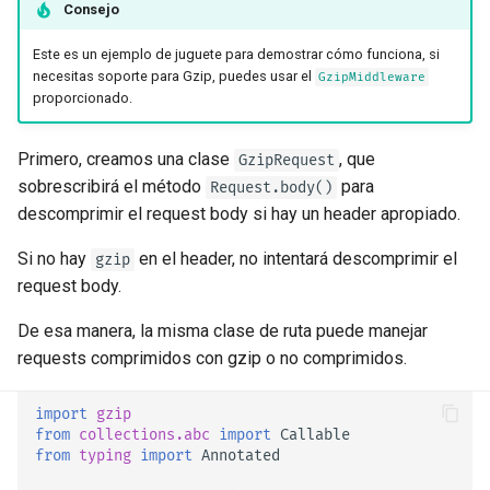
Consejo
Archivos de Request
Overrides
Este es un ejemplo de juguete para demostrar cómo funciona, si
Formularios y archivos del
Tests Asíncronos
necesitas soporte para Gzip, puedes usar el
GzipMiddleware
request
proporcionado.
Configuraciones y Variables
Manejo de Errores
de Entorno
Primero, creamos una clase
, que
GzipRequest
sobrescribirá el método
para
Request.body()
Configuración de Path
Callbacks de OpenAPI
descomprimir el request body si hay un header apropiado.
Operation
Webhooks de OpenAPI
Si no hay
en el header, no intentará descomprimir el
gzip
Codificador compatible con
request body.
JSON
Incluyendo WSGI - Flask,
De esa manera, la misma clase de ruta puede manejar
Django, otros
requests comprimidos con gzip o no comprimidos.
Body - Actualizaciones
Generando SDKs
Dependencias
import
gzip
from
collections.abc
import
Callable
Tipos avanzados de Python
from
typing
import
Annotated
Seguridad