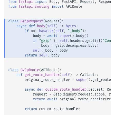
JSON con Bytes como
from
fastapi
import
Body
,
FastAPI
,
Request
,
Response
from
fastapi.routing
import
APIRoute
Middleware
Base64
CORS (Cross-Origin Resource
Chequeo estricto de Content-
class
GzipRequest
(
Request
):
Sharing)
Type
async
def
body
(
self
)
->
bytes
:
if
not
hasattr
(
self
,
"_body"
):
body
=
await
super
()
.
body
()
Bases de Datos SQL
if
"gzip"
in
self
.
headers
.
getlist
(
"Conte
(Relacionales)
body
=
gzip
.
decompress
(
body
)
self
.
_body
=
body
return
self
.
_body
Aplicaciones más grandes -
Múltiples archivos
class
GzipRoute
(
APIRoute
):
def
get_route_handler
(
self
)
->
Callable
:
Transmitir JSON Lines
original_route_handler
=
super
()
.
get_route_h
Server-Sent Events (SSE)
async
def
custom_route_handler
(
request
:
Requ
request
=
GzipRequest
(
request
.
scope
,
req
return
await
original_route_handler
(
requ
Tareas en Segundo Plano
return
custom_route_handler
Metadata y URLs de