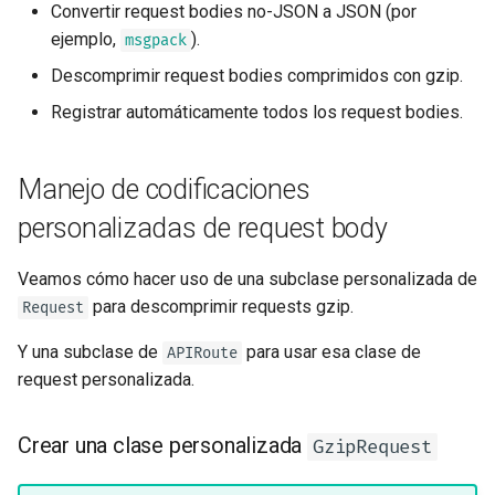
Convertir request bodies no-JSON a JSON (por
Middleware Avanzado
EventSourceResponse and
ejemplo,
).
msgpack
ServerSentEvent
Modelos de Cookies
Descomprimir request bodies comprimidos con gzip.
Sub Aplicaciones - Mounts
Middleware
Modelos de Parámetros de
Registrar automáticamente todos los request bodies.
Header
Detrás de un Proxy
OpenAPI
Manejo de codificaciones
Modelo de Response - Tipo
Plantillas
de Retorno
Security Tools
personalizadas de request body
WebSockets
Modelos Extra
Encoders - jsonable_encoder
Veamos cómo hacer uso de una subclase personalizada de
Eventos de Lifespan
para descomprimir requests gzip.
Request
Código de Estado del
Static Files - StaticFiles
Response
Probando WebSockets
Y una subclase de
para usar esa clase de
APIRoute
Templating - Jinja2Templates
request personalizada.
Form Data
Eventos de testing: lifespan y
startup - shutdown
Test Client - TestClient
Crear una clase personalizada
GzipRequest
Modelos de Formulario
Probando Dependencias con