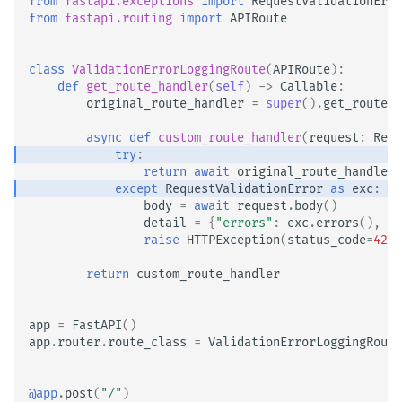
from
fastapi.exceptions
import
RequestValidationErro
from
fastapi.routing
import
APIRoute
class
ValidationErrorLoggingRoute
(
APIRoute
):
def
get_route_handler
(
self
)
->
Callable
:
original_route_handler
=
super
()
.
get_route_h
async
def
custom_route_handler
(
request
:
Requ
try
:
return
await
original_route_handler
(
except
RequestValidationError
as
exc
:
body
=
await
request
.
body
()
detail
=
{
"errors"
:
exc
.
errors
(),
"b
raise
HTTPException
(
status_code
=
422
,
return
custom_route_handler
app
=
FastAPI
()
app
.
router
.
route_class
=
ValidationErrorLoggingRoute
@app
.
post
(
"/"
)