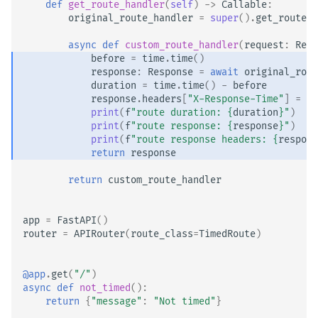
def
get_route_handler
(
self
)
->
Callable
:
original_route_handler
=
super
()
.
get_route_h
async
def
custom_route_handler
(
request
:
Requ
before
=
time
.
time
()
response
:
Response
=
await
original_rout
duration
=
time
.
time
()
-
before
response
.
headers
[
"X-Response-Time"
]
=
st
print
(
f
"route duration: 
{
duration
}
"
)
print
(
f
"route response: 
{
response
}
"
)
print
(
f
"route response headers: 
{
respons
return
response
return
custom_route_handler
app
=
FastAPI
()
router
=
APIRouter
(
route_class
=
TimedRoute
)
@app
.
get
(
"/"
)
async
def
not_timed
():
return
{
"message"
:
"Not timed"
}