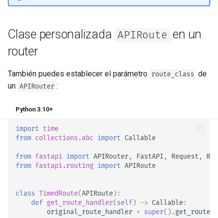
Clase personalizada
en un
APIRoute
router
También puedes establecer el parámetro
de
route_class
un
:
APIRouter
Python 3.10+
import
time
from
collections.abc
import
Callable
from
fastapi
import
APIRouter
,
FastAPI
,
Request
,
Res
from
fastapi.routing
import
APIRoute
class
TimedRoute
(
APIRoute
):
def
get_route_handler
(
self
)
->
Callable
:
original_route_handler
=
super
()
.
get_route_h