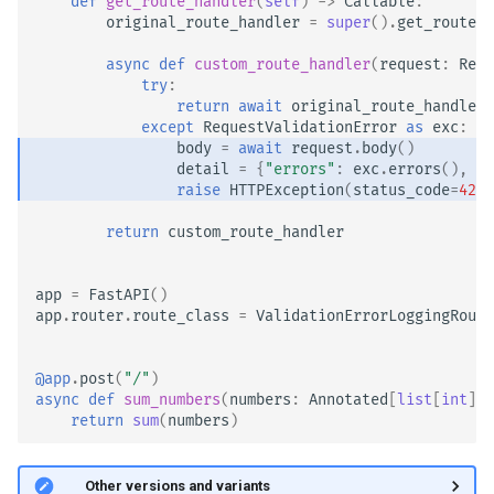
def
get_route_handler
(
self
)
->
Callable
:
original_route_handler
=
super
()
.
get_route_h
async
def
custom_route_handler
(
request
:
Requ
try
:
return
await
original_route_handler
(
except
RequestValidationError
as
exc
:
body
=
await
request
.
body
()
detail
=
{
"errors"
:
exc
.
errors
(),
"b
raise
HTTPException
(
status_code
=
422
,
return
custom_route_handler
app
=
FastAPI
()
app
.
router
.
route_class
=
ValidationErrorLoggingRoute
@app
.
post
(
"/"
)
async
def
sum_numbers
(
numbers
:
Annotated
[
list
[
int
],
return
sum
(
numbers
)
🤓 Other versions and variants