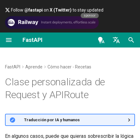
Follow
@fastapi
on
X (Twitter)
to stay updated
sponsor
FastAPI
Primeros Pasos
Transmitir datos
Sobre las versiones de
FastAPI class
FastAPI People
Alternativas, Inspiración y
Clases como dependencia
Seguridad - Primeros pas
Scopes de OAuth2
OpenAPI docs
Casos de uso
FastAPI
Comparaciones
en - English
Parámetros de Path
Configuración Avanzada de
Request Parameters
Ayuda
Sub-dependencias
Obtener Usuario Actual
HTTP Basic Auth
OpenAPI models
Manejo de codificaciones
Path Operation
FastAPI Cloud
Historia, Diseño y Futuro
personalizadas de request body
de - Deutsch
FastAPI
Aprende
Cómo hacer - Recetas
Parámetros de Query
Status Codes
Contributing
Dependencias en
Simple OAuth2 con Passw
es - español
Clase personalizada de
Códigos de Estado
Sobre HTTPS
Benchmarks
decoradores de path
y Bearer
Crear una clase personalizada
Adicionales
operation
Request Body
UploadFile class
Translations
fr - français
GzipRequest
Request y APIRoute
Ejecutar un Servidor
Repository Management
OAuth2 con Password (y
hi - हिन्दी
Devolver una Response
Manualmente
Dependencias Globales
hashing), Bearer con token
Parámetros de Query y
Exceptions - HTTPException
Plantilla Full Stack FastAPI
Crear una clase personalizada
Directamente
JWT
Validaciones de String
and WebSocketException
ja - 日本語
GzipRoute
Conceptos de
Dependencias con yield
External Links
🌐 Traducción por IA y humanos
ko - 한국어
Response Personalizado -
Implementación
Parámetros de Path y
Dependencies - Depends()
Accediendo al request body en
HTML, Stream, Archivo, otros
pt - português
Validaciones Numéricas
and Security()
un manejador de excepciones
FastAPI and friends
En algunos casos, puede que quieras sobrescribir la lógica