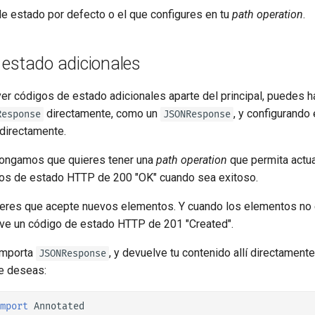
tr - Türkçe
de estado por defecto o el que configures en tu
path operation
.
uk - українська мова
zh - 简体中文
 estado adicionales
zh-hant - 繁體中文
ver códigos de estado adicionales aparte del principal, puedes h
directamente, como un
, y configurando
Response
JSONResponse
 directamente.
pongamos que quieres tener una
path operation
que permita actua
os de estado HTTP de 200 "OK" cuando sea exitoso.
eres que acepte nuevos elementos. Y cuando los elementos no e
lve un código de estado HTTP de 201 "Created".
 importa
, y devuelve tu contenido allí directamente
JSONResponse
e deseas:
mport
Annotated