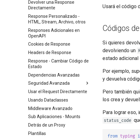
Validaciones de String
Devolver una Response
Usará el código 
Directamente
Parámetros de Path y
Validaciones Numéricas
Response Personalizado -
HTML, Stream, Archivo, otros
Modelos de Parámetros Query
Códigos de
Responses Adicionales en
Cuerpo - Múltiples Parámetros
OpenAPI
Body - Campos
Si quieres devol
Cookies de Response
Cuerpo - Modelos Anidados
devolviendo un
Headers de Response
estado adicional
Declara Datos de Ejemplo de
Response - Cambiar Código de
Request
Estado
Por ejemplo, su
Tipos de Datos Extra
Dependencias Avanzadas
y devuelva códig
Parámetros de Cookie
Seguridad Avanzada
Parámetros de Header
Pero también qui
Usar el Request Directamente
Scopes de OAuth2
Modelos de Cookies
los crea y devue
Usando Dataclasses
HTTP Basic Auth
Modelos de Parámetros de
Middleware Avanzado
Header
Para lograr eso,
Sub Aplicaciones - Mounts
Modelo de Response - Tipo de
qu
status_code
Retorno
Detrás de un Proxy
Modelos Extra
Plantillas
from
typing
i