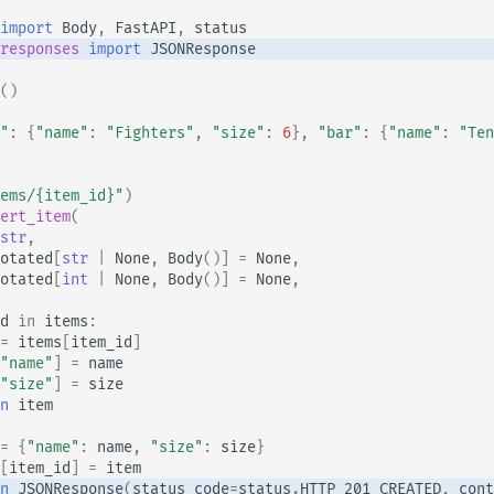
import
Body
,
FastAPI
,
status
responses
import
JSONResponse
()
"
:
{
"name"
:
"Fighters"
,
"size"
:
6
},
"bar"
:
{
"name"
:
"Ten
ems/
{item_id}
"
)
ert_item
(
str
,
otated
[
str
|
None
,
Body
()]
=
None
,
otated
[
int
|
None
,
Body
()]
=
None
,
d
in
items
:
=
items
[
item_id
]
"name"
]
=
name
"size"
]
=
size
n
item
=
{
"name"
:
name
,
"size"
:
size
}
[
item_id
]
=
item
n
JSONResponse
(
status_code
=
status
.
HTTP_201_CREATED
,
cont