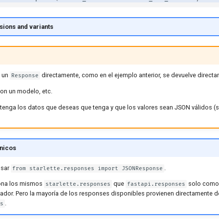
sions and variants
 un
directamente, como en el ejemplo anterior, se devuelve directa
Response
con un modelo, etc.
tenga los datos que deseas que tenga y que los valores sean JSON válidos (
nicos
usar
.
from starlette.responses import JSONResponse
ona los mismos
que
solo como 
starlette.responses
fastapi.responses
ollador. Pero la mayoría de los responses disponibles provienen directamente de
.
s