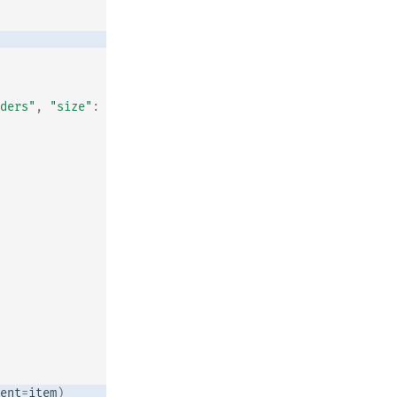
ders"
,
"size"
:
3
}}
ent
=
item
)