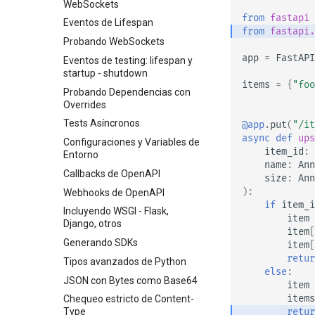
Código de Estado del Response
WebSockets
from
fastapi
Form Data
Eventos de Lifespan
from
fastapi.
Modelos de Formulario
Probando WebSockets
app
=
FastAPI
Archivos de Request
Eventos de testing: lifespan y
startup - shutdown
Formularios y archivos del
items
=
{
"foo
request
Probando Dependencias con
Overrides
Manejo de Errores
Tests Asíncronos
@app
.
put
(
"/it
Configuración de Path
async
def
ups
Operation
Configuraciones y Variables de
item_id
:
Entorno
Codificador compatible con
name
:
Ann
JSON
Callbacks de OpenAPI
size
:
Ann
):
Body - Actualizaciones
Webhooks de OpenAPI
if
item_i
Dependencias
Incluyendo WSGI - Flask,
item
Django, otros
Seguridad
Clases como dependencias
item
[
Generando SDKs
item
[
Middleware
Sub-dependencias
Seguridad - Primeros pasos
retur
Tipos avanzados de Python
CORS (Cross-Origin Resource
Dependencias en
Obtener Usuario Actual
else
:
Sharing)
JSON con Bytes como Base64
decoradores de path
item
Simple OAuth2 con
operation
items
Bases de Datos SQL
Chequeo estricto de Content-
Password y Bearer
retur
(Relacionales)
Type
Dependencias Globales