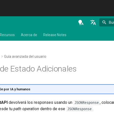
Bu
en - English
Recursos
Acerca de
Release Notes
de - Deutsch
es - español
Guía avanzada del usuario
fr - français
de Estado Adicionales
hi - हिन्दी
ja - 日本語
ko - 한국어
ón por IA y humanos
pt - português
tAPI
devolverá los responses usando un
, coloc
JSONResponse
ru - русский язык
esde tu
path operation
dentro de ese
.
JSONResponse