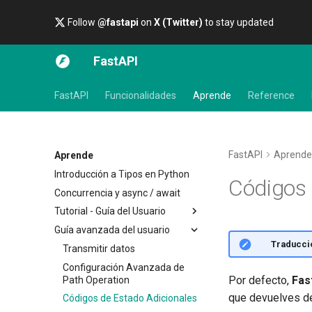
Follow
@fastapi
on
X (Twitter)
to stay updated
FastAPI
FastAPI
Funcionalidades
Aprende
Reference
FastAPI
Aprende
Aprende
Introducción a Tipos en Python
Códigos 
Concurrencia y async / await
Tutorial - Guía del Usuario
Guía avanzada del usuario
Primeros Pasos
🌐 Traducci
Parámetros de Path
Transmitir datos
Parámetros de Query
Configuración Avanzada de
Por defecto,
Fas
Path Operation
Request Body
que devuelves d
Códigos de Estado Adicionales
Parámetros de Query y