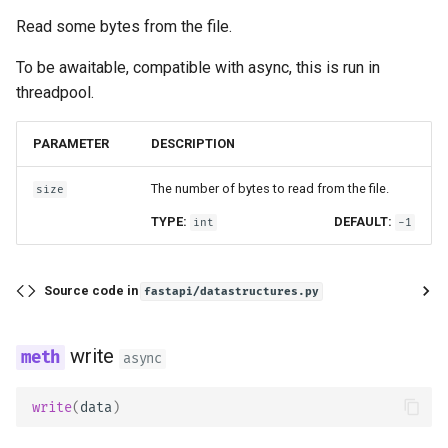
documentación
Read some bytes from the file.
To be awaitable, compatible with async, this is run in
Frontend
threadpool.
Archivos Estáticos
PARAMETER
DESCRIPTION
Pruebas
The number of bytes to read from the file.
size
Depuración
TYPE:
DEFAULT:
int
-1
Source code in
fastapi/datastructures.py
write
async
write
(
data
)