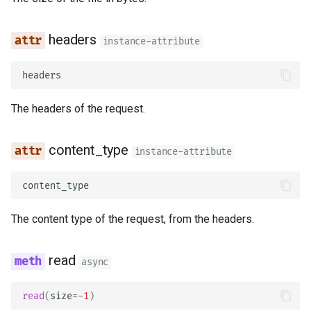
JSON con Bytes como
Middleware
Base64
headers
instance-attribute
CORS (Cross-Origin Resou
Chequeo estricto de Conte
Sharing)
Type
headers
Bases de Datos SQL
The headers of the request.
(Relacionales)
content_type
instance-attribute
Aplicaciones más grandes 
Múltiples archivos
content_type
Transmitir JSON Lines
The content type of the request, from the headers.
Server-Sent Events (SSE)
read
async
Tareas en Segundo Plano
read
(
size
=-
1
)
Metadata y URLs de