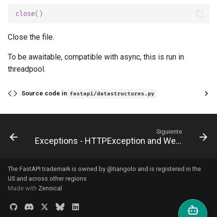
close
()
Close the file.
To be awaitable, compatible with async, this is run in
threadpool.
Source code in
fastapi/datastructures.py
Siguiente
Exceptions - HTTPException and WebSocketException
The FastAPI trademark is owned by
@tiangolo
and is registered in the
US and across other regions
Made with
Zensical