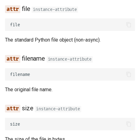
Archivos de Request
Overrides
file
instance-attribute
Formularios y archivos del
Tests Asíncronos
file
request
Configuraciones y Variable
The standard Python file object (non-async).
Manejo de Errores
de Entorno
Configuración de Path
Callbacks de OpenAPI
filename
instance-attribute
Operation
Webhooks de OpenAPI
filename
Codificador compatible co
JSON
Incluyendo WSGI - Flask,
The original file name.
Django, otros
Body - Actualizaciones
size
instance-attribute
Generando SDKs
Dependencias
size
Tipos avanzados de Pytho
Seguridad
The size of the file in bytes.