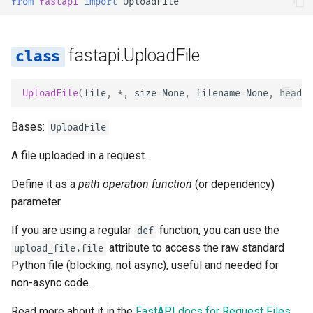
from
fastapi
import
UploadFile
Despliega FastAPI en
Extender OpenAPI
Despliegue
newsletter
ru - русский язык
Responses Adicionales en
Proveedores de Nube
Modelos de Parámetros
read
tr - Türkçe
OpenAPI
Query
Separación de Esquemas
Cómo hacer - Recetas
fastapi.UploadFile
Servidores Workers - Uvic
OpenAPI para Entrada y
write
uk - українська мова
Cookies de Response
con Workers
Salida o No
Cuerpo - Múltiples
zh - 简体中文
Parámetros
seek
UploadFile
(
file
,
*
,
size
=
None
,
filename
=
None
,
header
Headers de Response
FastAPI en Contenedores 
Recursos Estáticos
zh-hant - 繁體中文
Docker
Personalizados para la Do
Body - Campos
close
Bases:
UploadFile
UI (self hosting)
Response - Cambiar Códig
A file uploaded in a request.
de Estado
Cuerpo - Modelos Anidado
Configura Swagger UI
Define it as a
path operation function
(or dependency)
Dependencias Avanzadas
Declara Datos de Ejemplo 
parameter.
Escribir pruebas para una
Request
base de datos
Seguridad Avanzada
If you are using a regular
function, you can use the
def
Tipos de Datos Extra
attribute to access the raw standard
upload_file.file
Usar los códigos de estad
Usar el Request Directame
Python file (blocking, not async), useful and needed for
antiguos 403 para errores 
Parámetros de Cookie
non-async code.
autenticación
Usando Dataclasses
Parámetros de Header
Read more about it in the
FastAPI docs for Request Files
.