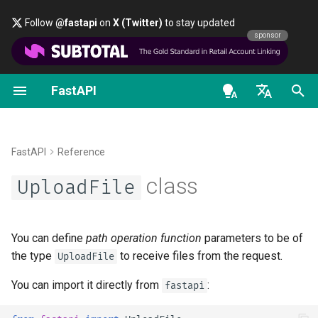
Follow
@fastapi
on
X (Twitter)
to stay updated
sponsor
FastAPI
Introducción a Tipos en
OpenAPI docs
FastAPI People
Alternativas, Inspiración y
Primeros Pasos
Transmitir datos
Sobre las versiones de
General - Cómo Hacer -
UploadFile
Python
Comparaciones
FastAPI
Recetas
en - English
OpenAPI models
Ayuda
Parámetros de Path
Configuración Avanzada de
Example
Concurrencia y async / await
Historia, Diseño y Futuro
Path Operation
FastAPI Cloud
Migra de Pydantic v1 a
de - Deutsch
FastAPI
Reference
Pydantic v2
Contributing
Parámetros de Query
file
es - español
class
Tutorial - Guía del Usuario
Benchmarks
UploadFile
Códigos de Estado
Sobre HTTPS
Adicionales
GraphQL
Translations
Request Body
fr - français
filename
Guía avanzada del usuario
Repository Management
Ejecutar un Servidor
hi - हिन्दी
Devolver una Response
Manualmente
Clase personalizada de
Plantilla Full Stack FastAPI
Parámetros de Query y
size
You can define
path operation function
parameters to be of
Directamente
Request y APIRoute
FastAPI CLI
ja - 日本語
Validaciones de String
the type
to receive files from the request.
UploadFile
Conceptos de
External Links
headers
ko - 한국어
You can import it directly from
:
fastapi
Response Personalizado -
Implementación
OpenAPI condicional
Soporte del editor
Parámetros de Path y
pt - português
HTML, Stream, Archivo, otr
Validaciones Numéricas
FastAPI and friends
content_type