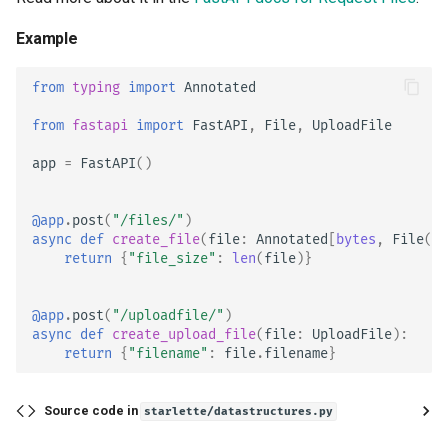
Middleware Avanzado
Example
Modelos de Cookies
Sub Aplicaciones - Mounts
from
typing
import
Annotated
Modelos de Parámetros d
Header
Detrás de un Proxy
from
fastapi
import
FastAPI
,
File
,
UploadFile
app
=
FastAPI
()
Modelo de Response - Tip
Plantillas
de Retorno
WebSockets
@app
.
post
(
"/files/"
)
async
def
create_file
(
file
:
Annotated
[
bytes
,
File
()]
Modelos Extra
return
{
"file_size"
:
len
(
file
)}
Eventos de Lifespan
Código de Estado del
Response
Probando WebSockets
@app
.
post
(
"/uploadfile/"
)
async
def
create_upload_file
(
file
:
UploadFile
):
return
{
"filename"
:
file
.
filename
}
Form Data
Eventos de testing: lifespa
startup - shutdown
Modelos de Formulario
Source code in
starlette/datastructures.py
Probando Dependencias c