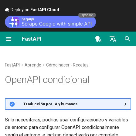
Deploy on
FastAPI Cloud
🚀
sponsor
FastAPI
Primeros Pasos
Transmitir datos
Sobre las versiones de
FastAPI class
FastAPI People
Alternativas, Inspiración y
Clases como dependencia
Seguridad - Primeros pas
Scopes de OAuth2
OpenAPI docs
Sobre seguridad, APIs y
FastAPI
Comparaciones
documentación
en - English
Parámetros de Path
Configuración Avanzada de
Request Parameters
Ayuda
Sub-dependencias
Obtener Usuario Actual
HTTP Basic Auth
OpenAPI models
Path Operation
FastAPI Cloud
Historia, Diseño y Futuro
OpenAPI condicional desde
de - Deutsch
FastAPI
Aprende
Cómo hacer - Recetas
Parámetros de Query
Status Codes
Contributing
Dependencias en
Simple OAuth2 con Passw
configuraciones y variables de
es - español
OpenAPI condicional
Códigos de Estado
Sobre HTTPS
Benchmarks
decoradores de path
y Bearer
entorno
Adicionales
operation
Request Body
UploadFile class
Translations
fr - français
Ejecutar un Servidor
Repository Management
OAuth2 con Password (y
hi - हिन्दी
Devolver una Response
Manualmente
Dependencias Globales
hashing), Bearer con token
Parámetros de Query y
Exceptions - HTTPException
Plantilla Full Stack FastAPI
🌐 Traducción por IA y humanos
Directamente
JWT
Validaciones de String
and WebSocketException
ja - 日本語
Conceptos de
Dependencias con yield
External Links
ko - 한국어
Si lo necesitaras, podrías usar configuraciones y variables
Response Personalizado -
Implementación
Parámetros de Path y
Dependencies - Depends()
de entorno para configurar OpenAPI condicionalmente
HTML, Stream, Archivo, otros
pt - português
Validaciones Numéricas
and Security()
FastAPI and friends
según el entorno, e incluso desactivarlo por completo.