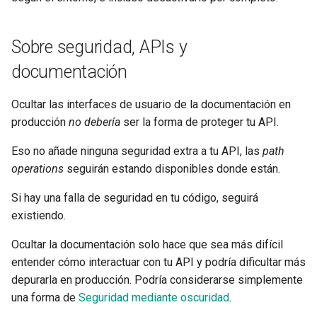
Despliega FastAPI en
newsletter
ru - русский язык
Responses Adicionales en
Proveedores de Nube
Modelos de Parámetros
APIRouter class
tr - Türkçe
OpenAPI
Query
Sobre seguridad, APIs y
Servidores Workers - Uvicorn
Background Tasks -
uk - українська мова
documentación
Cookies de Response
con Workers
Cuerpo - Múltiples
BackgroundTasks
zh - 简体中文
Parámetros
Ocultar las interfaces de usuario de la documentación en
Headers de Response
FastAPI en Contenedores -
Request class
zh-hant - 繁體中文
producción
no debería
ser la forma de proteger tu API.
Docker
Body - Campos
Response - Cambiar Código
WebSockets
Eso no añade ninguna seguridad extra a tu API, las
path
de Estado
Cuerpo - Modelos Anidados
operations
seguirán estando disponibles donde están.
HTTPConnection class
Dependencias Avanzadas
Declara Datos de Ejemplo de
Si hay una falla de seguridad en tu código, seguirá
Request
Response class
existiendo.
Seguridad Avanzada
Ocultar la documentación solo hace que sea más difícil
Tipos de Datos Extra
Custom Response Classes -
Usar el Request Directamente
entender cómo interactuar con tu API y podría dificultar más
File, HTML, Redirect,
Parámetros de Cookie
Streaming, etc.
depurarla en producción. Podría considerarse simplemente
Usando Dataclasses
una forma de
Seguridad mediante oscuridad
.
Parámetros de Header
Server-Sent Events -