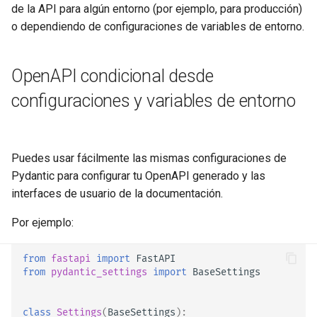
Archivos de Request
Overrides
de la API para algún entorno (por ejemplo, para producción)
o dependiendo de configuraciones de variables de entorno.
Formularios y archivos del
Tests Asíncronos
request
OpenAPI condicional desde
Configuraciones y Variables
Manejo de Errores
de Entorno
configuraciones y variables de entorno
Configuración de Path
Callbacks de OpenAPI
Operation
Puedes usar fácilmente las mismas configuraciones de
Webhooks de OpenAPI
Pydantic para configurar tu OpenAPI generado y las
Codificador compatible con
interfaces de usuario de la documentación.
JSON
Incluyendo WSGI - Flask,
Django, otros
Por ejemplo:
Body - Actualizaciones
Generando SDKs
from
fastapi
import
FastAPI
Dependencias
from
pydantic_settings
import
BaseSettings
Tipos avanzados de Python
Seguridad
class
Settings
(
BaseSettings
):