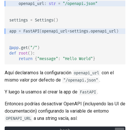
JSON con Bytes como
openapi_url
:
str
=
"/openapi.json"
Middleware
Base64
settings
=
Settings
()
CORS (Cross-Origin Resource
Chequeo estricto de Content-
Sharing)
Type
app
=
FastAPI
(
openapi_url
=
settings
.
openapi_url
)
Bases de Datos SQL
@app
.
get
(
"/"
)
(Relacionales)
def
root
():
return
{
"message"
:
"Hello World"
}
Aplicaciones más grandes -
Múltiples archivos
Aquí declaramos la configuración
con el
openapi_url
mismo valor por defecto de
.
"/openapi.json"
Transmitir JSON Lines
Y luego la usamos al crear la app de
.
FastAPI
Server-Sent Events (SSE)
Entonces podrías desactivar OpenAPI (incluyendo las UI de
documentación) configurando la variable de entorno
Tareas en Segundo Plano
a una string vacía, así:
OPENAPI_URL
Metadata y URLs de