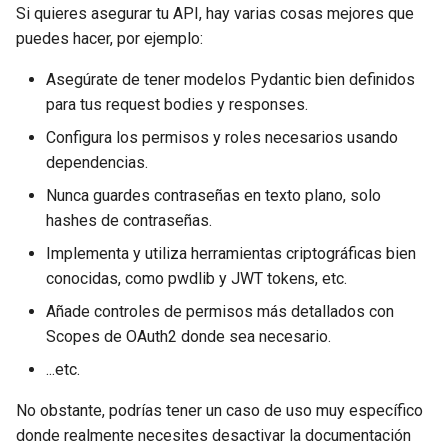
Si quieres asegurar tu API, hay varias cosas mejores que
Middleware Avanzado
EventSourceResponse and
puedes hacer, por ejemplo:
ServerSentEvent
Modelos de Cookies
Sub Aplicaciones - Mounts
Asegúrate de tener modelos Pydantic bien definidos
Middleware
Modelos de Parámetros de
para tus request bodies y responses.
Header
Detrás de un Proxy
Configura los permisos y roles necesarios usando
OpenAPI
dependencias.
Modelo de Response - Tipo
Plantillas
de Retorno
Security Tools
Nunca guardes contraseñas en texto plano, solo
WebSockets
hashes de contraseñas.
Modelos Extra
Encoders - jsonable_encoder
Implementa y utiliza herramientas criptográficas bien
Eventos de Lifespan
conocidas, como pwdlib y JWT tokens, etc.
Código de Estado del
Static Files - StaticFiles
Añade controles de permisos más detallados con
Response
Probando WebSockets
Scopes de OAuth2 donde sea necesario.
Templating - Jinja2Templates
Form Data
Eventos de testing: lifespan y
...etc.
startup - shutdown
Test Client - TestClient
No obstante, podrías tener un caso de uso muy específico
Modelos de Formulario
donde realmente necesites desactivar la documentación
Probando Dependencias con