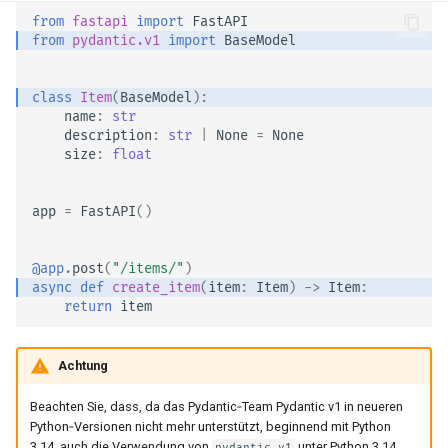
from
fastapi
import
FastAPI
from
pydantic.v1
import
BaseModel
class
Item
(
BaseModel
):
name
:
str
description
:
str
|
None
=
None
size
:
float
app
=
FastAPI
()
@app
.
post
(
"/items/"
)
async
def
create_item
(
item
:
Item
)
->
Item
:
return
item
Achtung
Beachten Sie, dass, da das Pydantic‑Team Pydantic v1 in neueren
Python‑Versionen nicht mehr unterstützt, beginnend mit Python
3.14, auch die Verwendung von
unter Python 3.14
pydantic.v1