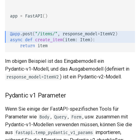
app
=
FastAPI
()
@app
.
post
(
"/items/"
,
response_model
=
ItemV2
)
async
def
create_item
(
item
:
Item
):
return
item
Im obigen Beispiel ist das Eingabemodell ein
Pydantic‑v1‑Modell, und das Ausgabemodell (definiert in
) ist ein Pydantic‑v2‑Modell.
response_model=ItemV2
Pydantic v1 Parameter
Wenn Sie einige der FastAPI-spezifischen Tools für
Parameter wie
,
,
, usw. zusammen mit
Body
Query
Form
Pydantic‑v1‑Modellen verwenden müssen, können Sie die
aus
importieren,
fastapi.temp_pydantic_v1_params