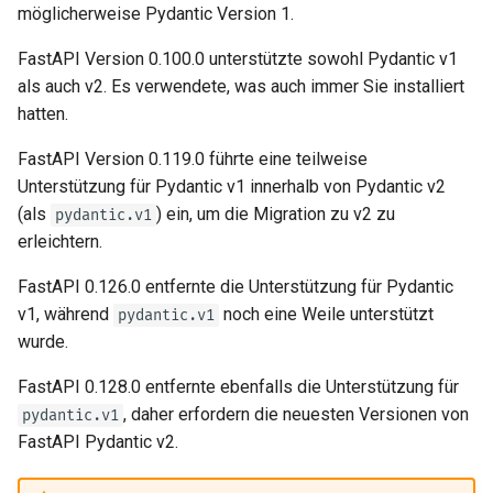
andere
newsletter
möglicherweise Pydantic Version 1.
ru - русский язык
Query-Parameter-Modelle
Serverworker – Uvicorn mit
APIRouter class
Pydantic v1 Parameter
tr - Türkçe
Zusätzliche Responses in
Workern
FastAPI Version 0.100.0 unterstützte sowohl Pydantic v1
OpenAPI
Body – Mehrere Parameter
Background Tasks -
als auch v2. Es verwendete, was auch immer Sie installiert
In Schritten migrieren
uk - українська мова
FastAPI in Containern –
BackgroundTasks
hatten.
zh - 简体中文
Response-Cookies
Docker
Body – Felder
FastAPI Version 0.119.0 führte eine teilweise
Request class
zh-hant - 繁體中文
Unterstützung für Pydantic v1 innerhalb von Pydantic v2
Response-Header
Body – Verschachtelte
(als
) ein, um die Migration zu v2 zu
pydantic.v1
Modelle
WebSockets
erleichtern.
Response – Statuscode
ändern
Beispiel-Request-Daten
HTTPConnection class
FastAPI 0.126.0 entfernte die Unterstützung für Pydantic
deklarieren
v1, während
noch eine Weile unterstützt
pydantic.v1
Fortgeschrittene
Response class
wurde.
Abhängigkeiten
Zusätzliche Datentypen
Custom Response Classes -
FastAPI 0.128.0 entfernte ebenfalls die Unterstützung für
Fortgeschrittene Sicherheit
Cookie-Parameter
File, HTML, Redirect,
, daher erfordern die neuesten Versionen von
pydantic.v1
Streaming, etc.
FastAPI Pydantic v2.
Den Request direkt
Header-Parameter
verwenden
Server-Sent Events -