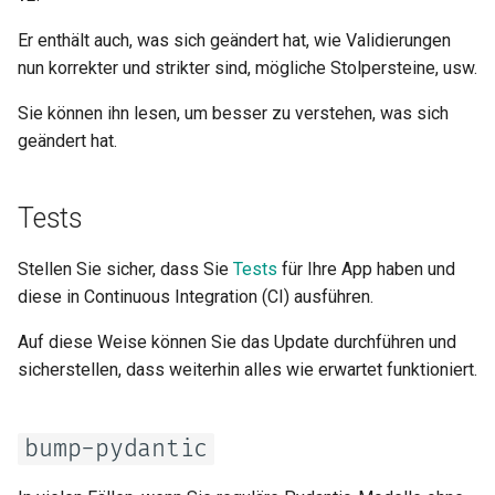
Startup – Shutdown
Request
Er enthält auch, was sich geändert hat, wie Validierungen
Testen mit Überschreibungen
nun korrekter und strikter sind, mögliche Stolpersteine, usw.
Fehler behandeln
für Abhängigkeiten
Sie können ihn lesen, um besser zu verstehen, was sich
Pfadoperation-Konfiguration
geändert hat.
Asynchrone Tests
JSON-kompatibler Encoder
Einstellungen und
Tests
Umgebungsvariablen
Body – Aktualisierungen
Stellen Sie sicher, dass Sie
Tests
für Ihre App haben und
OpenAPI-Callbacks
Abhängigkeiten
diese in Continuous Integration (CI) ausführen.
OpenAPI Webhooks
Sicherheit
Auf diese Weise können Sie das Update durchführen und
sicherstellen, dass weiterhin alles wie erwartet funktioniert.
WSGI inkludieren – Flask,
Middleware
Django und andere
bump-pydantic
CORS (Cross-Origin Resource
SDKs generieren
Sharing)