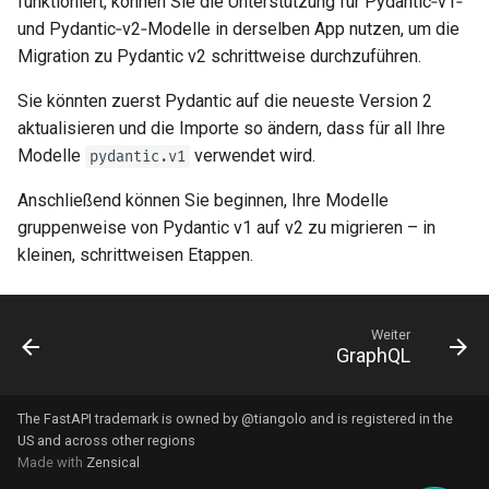
funktioniert, können Sie die Unterstützung für Pydantic‑v1‑
und Pydantic‑v2‑Modelle in derselben App nutzen, um die
Migration zu Pydantic v2 schrittweise durchzuführen.
Sie könnten zuerst Pydantic auf die neueste Version 2
aktualisieren und die Importe so ändern, dass für all Ihre
Modelle
verwendet wird.
pydantic.v1
Anschließend können Sie beginnen, Ihre Modelle
gruppenweise von Pydantic v1 auf v2 zu migrieren – in
kleinen, schrittweisen Etappen. 🚶
Weiter
GraphQL
The FastAPI trademark is owned by
@tiangolo
and is registered in the
US and across other regions
Made with
Zensical