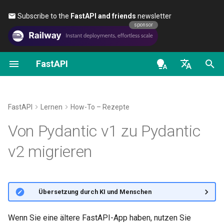
Subscribe to the
FastAPI and friends
newsletter 🎉
sponsor
FastAPI
Erste Schritte
Daten streamen
Über FastAPI-Versionen
FastAPI class
FastAPI People
Alternativen, Inspiration und
Klassen als Abhängigkeite
Sicherheit – Erste Schritte
OAuth2-Scopes
OpenAPI docs
Offizieller Leitfaden
Vergleiche
en - English
Pfad-Parameter
Fortgeschrittene
FastAPI Cloud
Request Parameters
Helfen
Unterabhängigkeiten
Aktuellen Benutzer abrufen
HTTP Basic Auth
OpenAPI models
Tests
Konfiguration der
Geschichte, Design und
de - Deutsch
FastAPI
Lernen
How-To – Rezepte
Pfadoperation
Zukunft
Query-Parameter
Über HTTPS
Status Codes
Contributing
Abhängigkeiten in
Einfaches OAuth2 mit
bump-pydantic
es - español
Von Pydantic v1 zu Pydantic
Pfadoperation-Dekoratore
Password und Bearer
Zusätzliche Statuscodes
Benchmarks
Requestbody
Einen Server manuell
UploadFile class
Translations
fr - français
Pydantic v1 in v2
v2 migrieren
ausführen
Globale Abhängigkeiten
OAuth2 mit Passwort (und
hi - हिन्दी
Eine Response direkt
Repository Management
Hashing), Bearer mit JWT-
Query-Parameter und String-
Exceptions - HTTPException
Full Stack FastAPI Template
FastAPI-Unterstützung für
zurückgeben
Tokens
Validierungen
Deployment-Konzepte
and WebSocketException
ja - 日本語
Abhängigkeiten mit yield
Pydantic v1 in v2
External Links
🌐 Übersetzung durch KI und Menschen
ko - 한국어
Benutzerdefinierte Response
Pfad-Parameter und
FastAPI bei Cloudanbietern
Dependencies - Depends()
Pydantic v1 und v2 in derselben
– HTML, Stream, Datei,
pt - português
Validierung von Zahlen
deployen
and Security()
FastAPI and friends
App
Wenn Sie eine ältere FastAPI-App haben, nutzen Sie