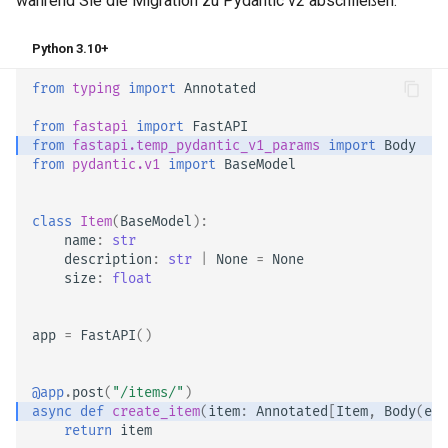
während Sie die Migration zu Pydantic v2 abschließen:
Python 3.10+
from
typing
import
Annotated
from
fastapi
import
FastAPI
from
fastapi.temp_pydantic_v1_params
import
Body
from
pydantic.v1
import
BaseModel
class
Item
(
BaseModel
):
name
:
str
description
:
str
|
None
=
None
size
:
float
app
=
FastAPI
()
@app
.
post
(
"/items/"
)
async
def
create_item
(
item
:
Annotated
[
Item
,
Body
(
emb
return
item