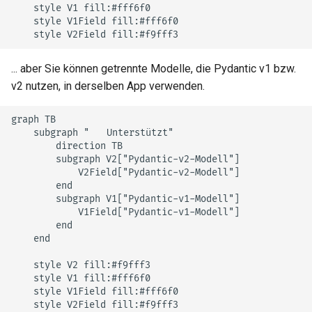
    style V1 fill:#fff6f0

    style V1Field fill:#fff6f0

    style V2Field fill:#f9fff3
... aber Sie können getrennte Modelle, die Pydantic v1 bzw.
v2 nutzen, in derselben App verwenden.
graph TB

    subgraph "✅ Unterstützt"

        direction TB

        subgraph V2["Pydantic-v2-Modell"]

            V2Field["Pydantic-v2-Modell"]

        end

        subgraph V1["Pydantic-v1-Modell"]

            V1Field["Pydantic-v1-Modell"]

        end

    end

    style V2 fill:#f9fff3

    style V1 fill:#fff6f0

    style V1Field fill:#fff6f0

    style V2Field fill:#f9fff3