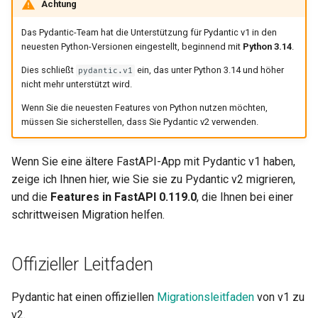
Achtung
EventSourceResponse and
Cookie-Parameter-Modelle
Datenklassen verwenden
ServerSentEvent
Das Pydantic-Team hat die Unterstützung für Pydantic v1 in den
neuesten Python-Versionen eingestellt, beginnend mit
Python 3.14
.
Header-Parameter-Modelle
Fortgeschrittene Middleware
Middleware
Dies schließt
ein, das unter Python 3.14 und höher
pydantic.v1
Responsemodell –
nicht mehr unterstützt wird.
Unteranwendungen – Mounts
OpenAPI
Rückgabetyp
Wenn Sie die neuesten Features von Python nutzen möchten,
müssen Sie sicherstellen, dass Sie Pydantic v2 verwenden.
Hinter einem Proxy
Security Tools
Extramodelle
Wenn Sie eine ältere FastAPI-App mit Pydantic v1 haben,
Templates
Encoders - jsonable_encoder
Response-Statuscode
zeige ich Ihnen hier, wie Sie sie zu Pydantic v2 migrieren,
und die
Features in FastAPI 0.119.0
, die Ihnen bei einer
WebSockets
Static Files - StaticFiles
Formulardaten
schrittweisen Migration helfen.
Lifespan-Events
Templating - Jinja2Templates
Formularmodelle
Offizieller Leitfaden
WebSockets testen
Test Client - TestClient
Dateien im Request
Pydantic hat einen offiziellen
Migrationsleitfaden
von v1 zu
Events testen: Lifespan und
Formulardaten und Dateien im
v2.