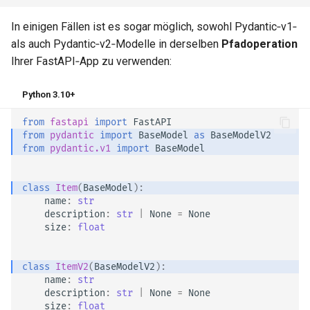
In einigen Fällen ist es sogar möglich, sowohl Pydantic‑v1‑
als auch Pydantic‑v2‑Modelle in derselben
Pfadoperation
Ihrer FastAPI‑App zu verwenden:
Python 3.10+
from
fastapi
import
FastAPI
from
pydantic
import
BaseModel
as
BaseModelV2
from
pydantic.v1
import
BaseModel
class
Item
(
BaseModel
):
name
:
str
description
:
str
|
None
=
None
size
:
float
class
ItemV2
(
BaseModelV2
):
name
:
str
description
:
str
|
None
=
None
size
:
float