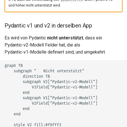
und höher nicht unterstützt wird.
Pydantic v1 und v2 in derselben App
Es wird von Pydantic
nicht unterstützt
, dass ein
Pydantic‑v2‑Modell Felder hat, die als
Pydantic‑v1‑Modelle definiert sind, und umgekehrt.
graph TB

    subgraph "❌ Nicht unterstützt"

        direction TB

        subgraph V2["Pydantic-v2-Modell"]

            V1Field["Pydantic-v1-Modell"]

        end

        subgraph V1["Pydantic-v1-Modell"]

            V2Field["Pydantic-v2-Modell"]

        end

    end

    style V2 fill:#f9fff3
