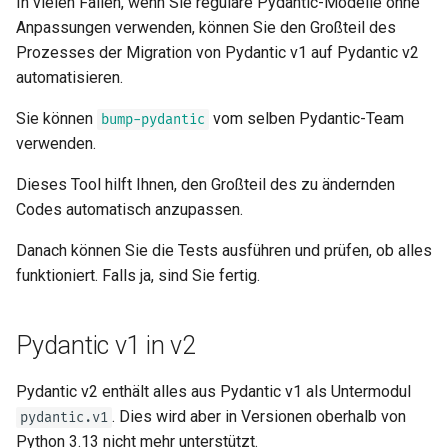
In vielen Fällen, wenn Sie reguläre Pydantic-Modelle ohne
Fortgeschrittene Python-
Anpassungen verwenden, können Sie den Großteil des
SQL (Relationale)
Typen
Prozesses der Migration von Pydantic v1 auf Pydantic v2
Datenbanken
automatisieren.
JSON mit Bytes als base64
Größere Anwendungen –
Sie können
vom selben Pydantic-Team
bump-pydantic
mehrere Dateien
verwenden.
Strikte Content-Type-Prüfung
JSON Lines streamen
Dieses Tool hilft Ihnen, den Großteil des zu ändernden
Codes automatisch anzupassen.
Server-Sent Events (SSE)
Danach können Sie die Tests ausführen und prüfen, ob alles
Hintergrundtasks
funktioniert. Falls ja, sind Sie fertig. 😎
Metadaten und
Pydantic v1 in v2
Dokumentations-URLs
Pydantic v2 enthält alles aus Pydantic v1 als Untermodul
Frontend
. Dies wird aber in Versionen oberhalb von
pydantic.v1
Python 3.13 nicht mehr unterstützt.
Statische Dateien