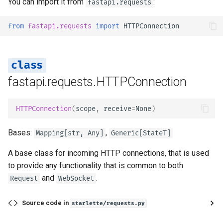
You can import it from
andere
:
Editor-Unterstützung
OpenAPI erweitern
newsletter
fastapi.requests
ru - русский язык
Query-Parameter-Modelle
Serverworker – Uvicorn mit
path_params
tr - Türkçe
Zusätzliche Responses in
from
fastapi.requests
import
HTTPConnection
Deployment
Workern
Separate OpenAPI-Schem
OpenAPI
für Eingabe und Ausgabe o
Body – Mehrere Parameter
cookies
uk - українська мова
nicht
How-To – Rezepte
FastAPI in Containern –
zh - 简体中文
Response-Cookies
Docker
Body – Felder
client
Statische Assets der
fastapi.requests.HTTPConnection
zh-hant - 繁體中文
Response-Header
Dokumentationsoberfläche
Body – Verschachtelte
session
(Selbst-Hosting)
Modelle
HTTPConnection
(
scope
,
receive
=
None
)
Response – Statuscode
auth
ändern
Swagger-Oberfläche
Beispiel-Request-Daten
Bases:
,
Mapping
[
str
,
Any
]
Generic
[
StateT
]
konfigurieren
deklarieren
user
Fortgeschrittene
A base class for incoming HTTP connections, that is used
Abhängigkeiten
Eine Datenbank testen
Zusätzliche Datentypen
state
to provide any functionality that is common to both
and
.
Request
WebSocket
Fortgeschrittene Sicherheit
Alte 403-
Cookie-Parameter
url_for
Authentifizierungsfehler-
Source code in
starlette/requests.py
Statuscodes verwenden
Den Request direkt
Header-Parameter
verwenden