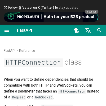
Follow
@fastapi
on
X (Twitter)
to stay updated
sponsor
FastAPI
Einführung in Python-Typen
OpenAPI docs
FastAPI People
Alternativen, Inspiration und
Erste Schritte
Daten streamen
Über FastAPI-Versionen
Allgemeines – How-To –
HTTPConnection
Vergleiche
Rezepte
en - English
Nebenläufigkeit und async /
OpenAPI models
Helfen
Pfad-Parameter
Fortgeschrittene
FastAPI Cloud
scope
await
Geschichte, Design und
Konfiguration der
Von Pydantic v1 zu Pydant
de - Deutsch
FastAPI
Reference
Zukunft
Pfadoperation
v2 migrieren
Contributing
Query-Parameter
Über HTTPS
app
es - español
class
Tutorial –
HTTPConnection
Benutzerhandbuch
Benchmarks
Zusätzliche Statuscodes
GraphQL
Translations
Requestbody
Einen Server manuell
fr - français
url
ausführen
hi - हिन्दी
Handbuch für
Repository Management
Eine Response direkt
Benutzerdefinierte Reques
Full Stack FastAPI Template
Query-Parameter und Strin
base_url
When you want to define dependencies that should be
fortgeschrittene Benutzer
zurückgeben
und APIRoute-Klasse
ja - 日本語
Validierungen
Deployment-Konzepte
compatible with both HTTP and WebSockets, you can
External Links
headers
define a parameter that takes an
instead
HTTPConnection
ko - 한국어
FastAPI CLI
Benutzerdefinierte Respo
Bedingte OpenAPI
Pfad-Parameter und
FastAPI bei Cloudanbieter
of a
or a
.
Request
WebSocket
pt - português
– HTML, Stream, Datei,
Validierung von Zahlen
deployen
FastAPI and friends
query_params