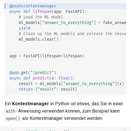
@asynccontextmanager
async
def
lifespan
(
app
:
FastAPI
):
# Load the ML model
ml_models
[
"answer_to_everything"
]
=
fake_answer_
yield
# Clean up the ML models and release the resourc
ml_models
.
clear
()
app
=
FastAPI
(
lifespan
=
lifespan
)
@app
.
get
(
"/predict"
)
async
def
predict
(
x
:
float
):
result
=
ml_models
[
"answer_to_everything"
](
x
)
return
{
"result"
:
result
}
Ein
Kontextmanager
in Python ist etwas, das Sie in einer
-Anweisung verwenden können, zum Beispiel kann
with
als Kontextmanager verwendet werden:
open()