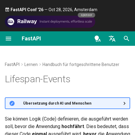
FastAPI Conf '26
— Oct 28, 2026, Amsterdam 🎤
sponsor
FastAPI
Erste Schritte
OAuth2-Scopes
Über FastAPI-Versionen
Allgemeines – How-To –
FastAPI class
FastAPI People
Alternativen, Inspiration und
Klassen als Abhängigkeite
Sicherheit – Erste Schritte
OpenAPI docs
Anwendungsfall
Rezepte
Vergleiche
en - English
Pfad-Parameter
HTTP Basic Auth
FastAPI Cloud
Request Parameters
Helfen
Unterabhängigkeiten
Aktuellen Benutzer abrufen
OpenAPI models
Lifespan
Von Pydantic v1 zu Pydantic
Geschichte, Design und
de - Deutsch
FastAPI
Lernen
Handbuch für fortgeschrittene Benutzer
v2 migrieren
Zukunft
Query-Parameter
Über HTTPS
Status Codes
Contributing
Abhängigkeiten in
Einfaches OAuth2 mit
Lifespan-Funktion
es - español
Lifespan-Events
Pfadoperation-Dekoratore
Password und Bearer
GraphQL
Benchmarks
Requestbody
Einen Server manuell
UploadFile class
Translations
fr - français
Asynchroner Kontextmanager
ausführen
Globale Abhängigkeiten
OAuth2 mit Passwort (und
hi - हिन्दी
Benutzerdefinierte Request-
Repository Management
Hashing), Bearer mit JWT-
Query-Parameter und String-
Exceptions - HTTPException
Full Stack FastAPI Template
Alternative Events (deprecatet)
🌐 Übersetzung durch KI und Menschen
und APIRoute-Klasse
Tokens
Validierungen
Deployment-Konzepte
and WebSocketException
ja - 日本語
Abhängigkeiten mit yield
External Links
-Event
startup
ko - 한국어
Sie können Logik (Code) definieren, die ausgeführt werden
Bedingte OpenAPI
Pfad-Parameter und
FastAPI bei Cloudanbietern
Dependencies - Depends()
soll, bevor die Anwendung
hochfährt
. Dies bedeutet, dass
pt - português
Validierung von Zahlen
deployen
and Security()
FastAPI and friends
-Event
shutdown
dieser Code
einmal
ausgeführt wird,
bevor
die Anwendung