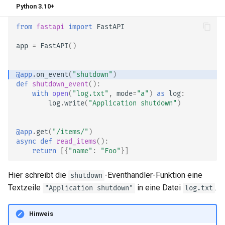
Python 3.10+
from
fastapi
import
FastAPI
app
=
FastAPI
()
@app
.
on_event
(
"shutdown"
)
def
shutdown_event
():
with
open
(
"log.txt"
,
mode
=
"a"
)
as
log
:
log
.
write
(
"Application shutdown"
)
@app
.
get
(
"/items/"
)
async
def
read_items
():
return
[{
"name"
:
"Foo"
}]
Hier schreibt die
-Eventhandler-Funktion eine
shutdown
Textzeile
in eine Datei
.
"Application shutdown"
log.txt
Hinweis