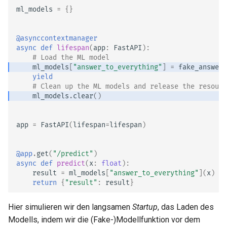
ml_models
=
{}
Testen
@asynccontextmanager
async
def
lifespan
(
app
:
FastAPI
):
Debugging
# Load the ML model
ml_models
[
"answer_to_everything"
]
=
fake_answer_
yield
# Clean up the ML models and release the resourc
ml_models
.
clear
()
app
=
FastAPI
(
lifespan
=
lifespan
)
@app
.
get
(
"/predict"
)
async
def
predict
(
x
:
float
):
result
=
ml_models
[
"answer_to_everything"
](
x
)
return
{
"result"
:
result
}
Hier simulieren wir den langsamen
Startup
, das Laden des
Modells, indem wir die (Fake-)Modellfunktion vor dem