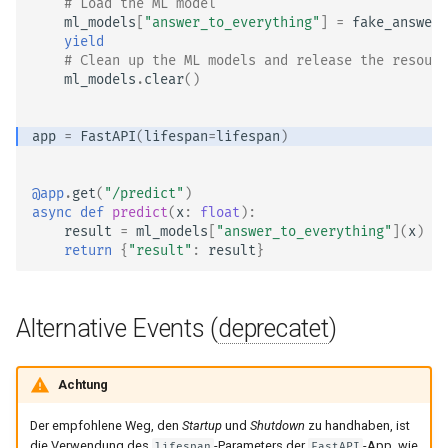
# Load the ML model
ml_models
[
"answer_to_everything"
]
=
fake_answer_
yield
# Clean up the ML models and release the resourc
ml_models
.
clear
()
app
=
FastAPI
(
lifespan
=
lifespan
)
@app
.
get
(
"/predict"
)
async
def
predict
(
x
:
float
):
result
=
ml_models
[
"answer_to_everything"
](
x
)
return
{
"result"
:
result
}
Alternative Events (
deprecatet
)
Achtung
Der empfohlene Weg, den
Startup
und
Shutdown
zu handhaben, ist
die Verwendung des
-Parameters der
-App, wie
lifespan
FastAPI