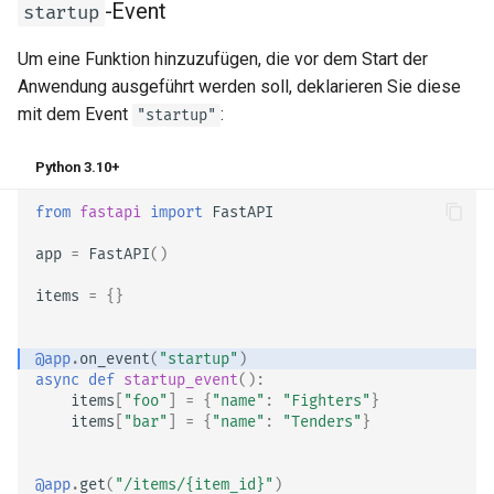
-Event
startup
Um eine Funktion hinzuzufügen, die vor dem Start der
Anwendung ausgeführt werden soll, deklarieren Sie diese
mit dem Event
:
"startup"
Python 3.10+
from
fastapi
import
FastAPI
app
=
FastAPI
()
items
=
{}
@app
.
on_event
(
"startup"
)
async
def
startup_event
():
items
[
"foo"
]
=
{
"name"
:
"Fighters"
}
items
[
"bar"
]
=
{
"name"
:
"Tenders"
}
@app
.
get
(
"/items/
{item_id}
"
)