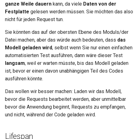
ganze Weile dauern
kann, da viele
Daten von der
Request
Festplatte
gelesen werden müssen. Sie möchten das also
Fehler behandeln
nicht für jeden Request tun.
Sie könnten das auf der obersten Ebene des Moduls/der
Pfadoperation-Konfiguration
Datei machen, aber das würde auch bedeuten, dass
das
Modell geladen wird
, selbst wenn Sie nur einen einfachen
JSON-kompatibler Encoder
automatisierten Test ausführen, dann wäre dieser Test
langsam
, weil er warten müsste, bis das Modell geladen
Body – Aktualisierungen
ist, bevor er einen davon unabhängigen Teil des Codes
ausführen könnte.
Abhängigkeiten
Das wollen wir besser machen: Laden wir das Modell,
Sicherheit
bevor die Requests bearbeitet werden, aber unmittelbar
bevor die Anwendung beginnt, Requests zu empfangen,
Middleware
und nicht, während der Code geladen wird.
CORS (Cross-Origin Resource
Sharing)
Lifespan