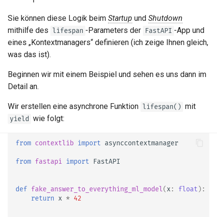
SQL (Relationale)
Sie können diese Logik beim
Startup
und
Shutdown
Datenbanken
mithilfe des
-Parameters der
-App und
lifespan
FastAPI
eines „Kontextmanagers“ definieren (ich zeige Ihnen gleich,
Größere Anwendungen –
was das ist).
mehrere Dateien
Beginnen wir mit einem Beispiel und sehen es uns dann im
JSON Lines streamen
Detail an.
Wir erstellen eine asynchrone Funktion
mit
lifespan()
Server-Sent Events (SSE)
wie folgt:
yield
Hintergrundtasks
from
contextlib
import
asynccontextmanager
Metadaten und
from
fastapi
import
FastAPI
Dokumentations-URLs
def
fake_answer_to_everything_ml_model
(
x
:
float
):
Frontend
return
x
*
42
Statische Dateien