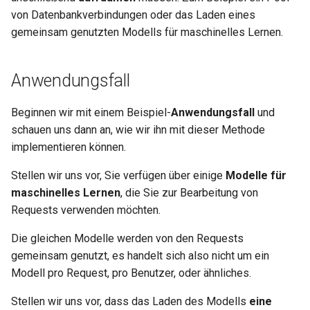
EventSourceResponse and
Cookie-Parameter-Modelle
von Datenbankverbindungen oder das Laden eines
ServerSentEvent
gemeinsam genutzten Modells für maschinelles Lernen.
Header-Parameter-Modelle
Middleware
Anwendungsfall
Responsemodell –
OpenAPI
Rückgabetyp
Beginnen wir mit einem Beispiel-
Anwendungsfall
und
schauen uns dann an, wie wir ihn mit dieser Methode
Security Tools
Extramodelle
implementieren können.
Encoders - jsonable_encoder
Response-Statuscode
Stellen wir uns vor, Sie verfügen über einige
Modelle für
maschinelles Lernen
, die Sie zur Bearbeitung von
Static Files - StaticFiles
Formulardaten
Requests verwenden möchten. 🤖
Templating - Jinja2Templates
Formularmodelle
Die gleichen Modelle werden von den Requests
gemeinsam genutzt, es handelt sich also nicht um ein
Test Client - TestClient
Dateien im Request
Modell pro Request, pro Benutzer, oder ähnliches.
Stellen wir uns vor, dass das Laden des Modells
eine
Formulardaten und Dateien im