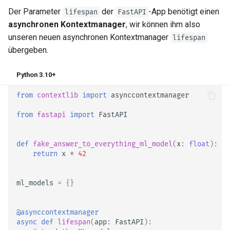
Der Parameter
der
-App benötigt einen
lifespan
FastAPI
asynchronen Kontextmanager
, wir können ihm also
unseren neuen asynchronen Kontextmanager
lifespan
übergeben.
Python 3.10+
from
contextlib
import
asynccontextmanager
from
fastapi
import
FastAPI
def
fake_answer_to_everything_ml_model
(
x
:
float
):
return
x
*
42
ml_models
=
{}
@asynccontextmanager
async
def
lifespan
(
app
:
FastAPI
):