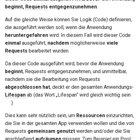
OpenAPI erweitern
newsletter
ru - русский язык
beginnt,
Requests
entgegenzunehmen
.
Query-Parameter-Modelle
Serverworker – Uvicorn mit
APIRouter class
und
startup
shutdown
tr - Türkçe
Workern
Separate OpenAPI-Schemas
zusammen
Auf die gleiche Weise können Sie Logik (Code) definieren,
für Eingabe und Ausgabe oder
Body – Mehrere Parameter
Background Tasks -
die ausgeführt werden soll, wenn die Anwendung
uk - українська мова
nicht
FastAPI in Containern –
BackgroundTasks
Technische Details
heruntergefahren
wird. In diesem Fall wird dieser Code
zh - 简体中文
Docker
Body – Felder
einmal
ausgeführt,
nachdem
möglicherweise
viele
Statische Assets der
Request class
Unteranwendungen
zh-hant - 繁體中文
Requests
bearbeitet wurden.
Dokumentationsoberfläche
Body – Verschachtelte
(Selbst-Hosting)
Modelle
WebSockets
Da dieser Code ausgeführt wird, bevor die Anwendung
beginnt
, Requests entgegenzunehmen, und unmittelbar,
Swagger-Oberfläche
Beispiel-Request-Daten
HTTPConnection class
nachdem sie die Bearbeitung von Requests
konfigurieren
deklarieren
abgeschlossen hat
, deckt er den gesamten Anwendungs-
Response class
Lifespan
ab (das Wort „Lifespan“ wird gleich wichtig sein
Eine Datenbank testen
Zusätzliche Datentypen
😉).
Custom Response Classes -
Alte 403-
Dies kann sehr nützlich sein, um
Ressourcen
einzurichten,
Cookie-Parameter
File, HTML, Redirect,
Authentifizierungsfehler-
die Sie in der gesamten App verwenden wollen und die von
Streaming, etc.
Statuscodes verwenden
Requests
gemeinsam genutzt
werden und/oder die Sie
Header-Parameter
Server-Sent Events -
anschließend
aufräumen
müssen. Zum Beispiel ein Pool