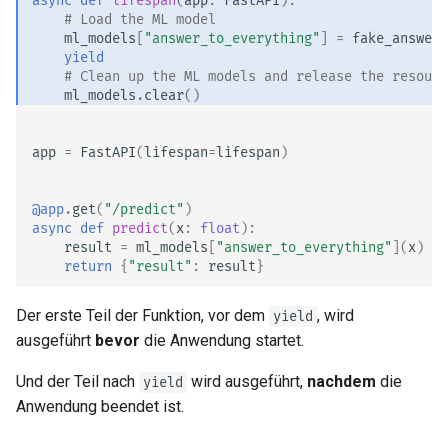
async
def
lifespan
(
app
:
FastAPI
):
# Load the ML model
ml_models
[
"answer_to_everything"
]
=
fake_answer_
yield
# Clean up the ML models and release the resourc
ml_models
.
clear
()
app
=
FastAPI
(
lifespan
=
lifespan
)
@app
.
get
(
"/predict"
)
async
def
predict
(
x
:
float
):
result
=
ml_models
[
"answer_to_everything"
](
x
)
return
{
"result"
:
result
}
Der erste Teil der Funktion, vor dem
, wird
yield
ausgeführt
bevor
die Anwendung startet.
Und der Teil nach
wird ausgeführt,
nachdem
die
yield
Anwendung beendet ist.