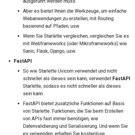
ausgeführt werden muss.
Fortgeschrittene Python-
SQL (Relationale)
Aber es bietet Ihnen die Werkzeuge, um einfache
Typen
Datenbanken
Webanwendungen zu erstellen, mit Routing
basierend auf Pfaden, usw.
JSON mit Bytes als base6
Größere Anwendungen –
Wenn Sie Starlette vergleichen, vergleichen Sie es
mehrere Dateien
mit Webframeworks (oder Mikroframeworks) wie
Strikte Content-Type-Prüf
Sanic, Flask, Django, usw.
JSON Lines streamen
FastAPI
:
Server-Sent Events (SSE)
So wie Starlette Uvicorn verwendet und nicht
schneller als dieses sein kann, verwendet
FastAPI
Hintergrundtasks
Starlette, sodass es nicht schneller als dieses
sein kann.
Metadaten und
FastAPI bietet zusätzliche Funktionen auf Basis
Dokumentations-URLs
von Starlette. Funktionen, die Sie beim Erstellen
von APIs fast immer benötigen, wie
Frontend
Datenvalidierung und Serialisierung. Und wenn Sie
es verwenden, erhalten Sie kostenlose
Statische Dateien