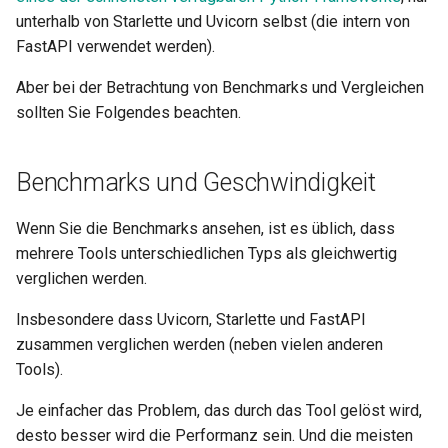
andere
Editor-Unterstützung
OpenAPI erweitern
newsletter
ru - русский язык
unterhalb von Starlette und Uvicorn selbst (die intern von
APIRouter class
Query-Parameter-Modelle
Serverworker – Uvicorn mit
FastAPI verwendet werden).
tr - Türkçe
Zusätzliche Responses in
Deployment
Workern
Separate OpenAPI-Schem
OpenAPI
für Eingabe und Ausgabe o
Background Tasks -
Body – Mehrere Parameter
Aber bei der Betrachtung von Benchmarks und Vergleichen
uk - українська мова
nicht
How-To – Rezepte
BackgroundTasks
FastAPI in Containern –
sollten Sie Folgendes beachten.
zh - 简体中文
Response-Cookies
Docker
Body – Felder
Statische Assets der
Request class
zh-hant - 繁體中文
Response-Header
Dokumentationsoberfläche
Body – Verschachtelte
Benchmarks und Geschwindigkeit
(Selbst-Hosting)
WebSockets
Modelle
Response – Statuscode
Wenn Sie die Benchmarks ansehen, ist es üblich, dass
ändern
Swagger-Oberfläche
HTTPConnection class
Beispiel-Request-Daten
mehrere Tools unterschiedlichen Typs als gleichwertig
konfigurieren
deklarieren
verglichen werden.
Fortgeschrittene
Response class
Insbesondere dass Uvicorn, Starlette und FastAPI
Abhängigkeiten
Eine Datenbank testen
Zusätzliche Datentypen
zusammen verglichen werden (neben vielen anderen
Custom Response Classes -
Tools).
Fortgeschrittene Sicherheit
Alte 403-
File, HTML, Redirect,
Cookie-Parameter
Authentifizierungsfehler-
Streaming, etc.
Je einfacher das Problem, das durch das Tool gelöst wird,
Statuscodes verwenden
Den Request direkt
Header-Parameter
desto besser wird die Performanz sein. Und die meisten
verwenden
Server-Sent Events -