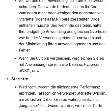
Sie würden eine Anwendung nicht direkt in Uvicorn
Startup – Shutdown
Request
schreiben. Das würde bedeuten, dass Ihr Code
zumindest mehr oder weniger den gesamten von
Testen mit Überschreibung
Fehler behandeln
Starlette (oder
FastAPI
) bereitgestellten Code
für Abhängigkeiten
enthalten müsste. Und wenn Sie das täten, hätte
Pfadoperation-Konfigurati
Ihre endgültige Anwendung den gleichen Overhead
Asynchrone Tests
wie bei der Verwendung eines Frameworks und
JSON-kompatibler Encode
der Minimierung Ihres Anwendungscodes und der
Einstellungen und
Fehler.
Umgebungsvariablen
Body – Aktualisierungen
Wenn Sie Uvicorn vergleichen, vergleichen Sie es
OpenAPI-Callbacks
Abhängigkeiten
mit Anwendungsservern wie Daphne, Hypercorn,
uWSGI, usw.
OpenAPI Webhooks
Sicherheit
Starlette
:
Wird nach Uvicorn die nächstbeste Performanz
WSGI inkludieren – Flask,
Middleware
erbringen. Tatsächlich verwendet Starlette Uvicorn,
Django und andere
um zu laufen. Daher kann es wahrscheinlich nur
CORS (Cross-Origin Resou
„langsamer“ als Uvicorn werden, weil mehr Code
SDKs generieren
Sharing)