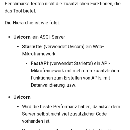
Benchmarks testen nicht die zusätzlichen Funktionen, die
EventSourceResponse and
Cookie-Parameter-Modell
das Tool bietet.
Datenklassen verwenden
ServerSentEvent
Header-Parameter-Modell
Die Hierarchie ist wie folgt:
Fortgeschrittene Middlewa
Middleware
Responsemodell –
Uvicorn
: ein ASGI-Server
Unteranwendungen – Moun
OpenAPI
Rückgabetyp
Starlette
: (verwendet Uvicorn) ein Web-
Mikroframework
Hinter einem Proxy
Security Tools
Extramodelle
FastAPI
: (verwendet Starlette) ein API-
Templates
Encoders - jsonable_encoder
Response-Statuscode
Mikroframework mit mehreren zusätzlichen
Funktionen zum Erstellen von APIs, mit
WebSockets
Static Files - StaticFiles
Formulardaten
Datenvalidierung, usw.
Uvicorn
:
Lifespan-Events
Templating - Jinja2Templates
Formularmodelle
Wird die beste Performanz haben, da außer dem
WebSockets testen
Test Client - TestClient
Dateien im Request
Server selbst nicht viel zusätzlicher Code
vorhanden ist.
Events testen: Lifespan un
Formulardaten und Dateien