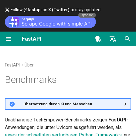
Follow
@fastapi
on
X (Twitter)
to stay updated
sponsor
FastAPI
Einführung in Python-Typen
FastAPI class
FastAPI People
Erste Schritte
Daten streamen
Über FastAPI-Versionen
Allgemeines – How-To –
OpenAPI docs
Benchmarks und
Rezepte
Geschwindigkeit
en - English
Nebenläufigkeit und async /
Request Parameters
Helfen
Pfad-Parameter
Fortgeschrittene
FastAPI Cloud
OpenAPI models
await
Konfiguration der
Von Pydantic v1 zu Pydant
de - Deutsch
FastAPI
Über
Pfadoperation
v2 migrieren
Status Codes
Contributing
Query-Parameter
Über HTTPS
es - español
Benchmarks
Tutorial –
Benutzerhandbuch
Zusätzliche Statuscodes
GraphQL
UploadFile class
Translations
Requestbody
Einen Server manuell
fr - français
ausführen
hi - हिन्दी
Handbuch für
Eine Response direkt
Benutzerdefinierte Reques
Exceptions - HTTPException
Full Stack FastAPI Template
Query-Parameter und Strin
🌐 Übersetzung durch KI und Menschen
fortgeschrittene Benutzer
zurückgeben
und APIRoute-Klasse
and WebSocketException
ja - 日本語
Validierungen
Deployment-Konzepte
External Links
ko - 한국어
Unabhängige TechEmpower-Benchmarks zeigen
FastAPI
-
FastAPI CLI
Benutzerdefinierte Respo
Bedingte OpenAPI
Dependencies - Depends()
Pfad-Parameter und
FastAPI bei Cloudanbieter
Anwendungen, die unter Uvicorn ausgeführt werden, als
pt - português
– HTML, Stream, Datei,
and Security()
Validierung von Zahlen
deployen
FastAPI and friends
eines der schnellsten verfügbaren Python-Frameworks
, nur