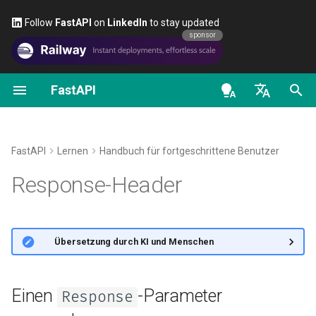
Follow
FastAPI
on
LinkedIn
to stay updated
sponsor
FastAPI
Erste Schritte
OAuth2-Scopes
Über FastAPI-Versionen
Allgemeines – How-To –
FastAPI class
FastAPI People
Alternativen, Inspiration und
Klassen als Abhängigkeite
Sicherheit – Erste Schritte
OpenAPI docs
Einen
-Parameter
Response
Rezepte
Vergleiche
verwenden
en - English
Pfad-Parameter
HTTP Basic Auth
FastAPI Cloud
Request Parameters
Helfen
Unterabhängigkeiten
Aktuellen Benutzer abrufen
OpenAPI models
Von Pydantic v1 zu Pydantic
Geschichte, Design und
Eine
direkt
de - Deutsch
Response
FastAPI
Lernen
Handbuch für fortgeschrittene Benutzer
v2 migrieren
Zukunft
Query-Parameter
Über HTTPS
Status Codes
Contributing
Abhängigkeiten in
Einfaches OAuth2 mit
zurückgeben
es - español
Response-Header
Pfadoperation-Dekoratore
Password und Bearer
GraphQL
Benchmarks
Requestbody
Einen Server manuell
UploadFile class
Translations
Benutzerdefinierte Header
fr - français
ausführen
Globale Abhängigkeiten
OAuth2 mit Passwort (und
hi - हिन्दी
Benutzerdefinierte Request-
Repository Management
Hashing), Bearer mit JWT-
Query-Parameter und String-
Exceptions - HTTPException
Full Stack FastAPI Template
🌐 Übersetzung durch KI und Menschen
und APIRoute-Klasse
Tokens
Validierungen
Deployment-Konzepte
and WebSocketException
ja - 日本語
Abhängigkeiten mit yield
External Links
ko - 한국어
Bedingte OpenAPI
Pfad-Parameter und
FastAPI bei Cloudanbietern
Dependencies - Depends()
Einen
-Parameter
Response
pt - português
Validierung von Zahlen
deployen
and Security()
FastAPI and friends