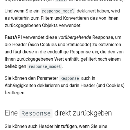
EventSourceResponse and
Cookie-Parameter-Modelle
Und wenn Sie ein
deklariert haben, wird
response_model
ServerSentEvent
es weiterhin zum Filtern und Konvertieren des von Ihnen
Header-Parameter-Modelle
zurückgegebenen Objekts verwendet.
Middleware
Responsemodell –
FastAPI
verwendet diese
vorübergehende
Response, um
OpenAPI
Rückgabetyp
die Header (auch Cookies und Statuscode) zu extrahieren
und fügt diese in die endgültige Response ein, die den von
Security Tools
Extramodelle
Ihnen zurückgegebenen Wert enthält, gefiltert nach einem
beliebigen
.
response_model
Encoders - jsonable_encoder
Response-Statuscode
Sie können den Parameter
auch in
Response
Static Files - StaticFiles
Formulardaten
Abhängigkeiten deklarieren und darin Header (und Cookies)
festlegen.
Templating - Jinja2Templates
Formularmodelle
Eine
direkt zurückgeben
Test Client - TestClient
Response
Dateien im Request
Sie können auch Header hinzufügen, wenn Sie eine
Formulardaten und Dateien im