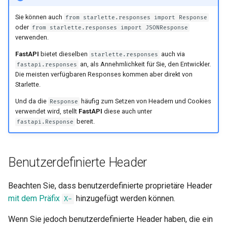
SQL (Relationale)
Sie können auch
from starlette.responses import Response
Datenbanken
oder
from starlette.responses import JSONResponse
verwenden.
Größere Anwendungen –
FastAPI
bietet dieselben
auch via
starlette.responses
mehrere Dateien
an, als Annehmlichkeit für Sie, den Entwickler.
fastapi.responses
Die meisten verfügbaren Responses kommen aber direkt von
Starlette.
JSON Lines streamen
Und da die
häufig zum Setzen von Headern und Cookies
Response
verwendet wird, stellt
FastAPI
diese auch unter
Server-Sent Events (SSE)
bereit.
fastapi.Response
Hintergrundtasks
Benutzerdefinierte Header
Metadaten und
Dokumentations-URLs
Beachten Sie, dass benutzerdefinierte proprietäre Header
mit dem Präfix
hinzugefügt werden können.
X-
Frontend
Wenn Sie jedoch benutzerdefinierte Header haben, die ein
Statische Dateien