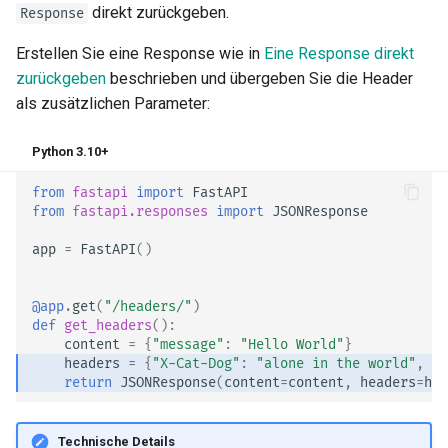
direkt zurückgeben.
Request
Response
Erstellen Sie eine Response wie in
Eine Response direkt
Fehler behandeln
zurückgeben
beschrieben und übergeben Sie die Header
als zusätzlichen Parameter:
Pfadoperation-Konfiguration
Python 3.10+
JSON-kompatibler Encoder
from
fastapi
import
FastAPI
Body – Aktualisierungen
from
fastapi.responses
import
JSONResponse
app
=
FastAPI
()
Abhängigkeiten
@app
.
get
(
"/headers/"
)
Sicherheit
def
get_headers
():
content
=
{
"message"
:
"Hello World"
}
Middleware
headers
=
{
"X-Cat-Dog"
:
"alone in the world"
,
"C
return
JSONResponse
(
content
=
content
,
headers
=
hea
CORS (Cross-Origin Resource
Sharing)
Technische Details