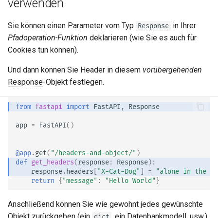
verwenden
OpenAPI erweitern
newsletter
ru - русский язык
Query-Parameter-Modelle
Serverworker – Uvicorn mit
APIRouter class
tr - Türkçe
Sie können einen Parameter vom Typ
in Ihrer
Workern
Separate OpenAPI-Schemas
Response
für Eingabe und Ausgabe oder
Pfadoperation-Funktion
deklarieren (wie Sie es auch für
Body – Mehrere Parameter
Background Tasks -
uk - українська мова
nicht
FastAPI in Containern –
BackgroundTasks
Cookies tun können).
zh - 简体中文
Docker
Body – Felder
Und dann können Sie Header in diesem
vorübergehenden
Statische Assets der
Request class
zh-hant - 繁體中文
Response
-Objekt festlegen.
Dokumentationsoberfläche
Body – Verschachtelte
(Selbst-Hosting)
Modelle
WebSockets
from
fastapi
import
FastAPI
,
Response
Swagger-Oberfläche
Beispiel-Request-Daten
HTTPConnection class
app
=
FastAPI
()
konfigurieren
deklarieren
Response class
@app
.
get
(
"/headers-and-object/"
)
Eine Datenbank testen
Zusätzliche Datentypen
def
get_headers
(
response
:
Response
):
Custom Response Classes -
response
.
headers
[
"X-Cat-Dog"
]
=
"alone in the wo
Alte 403-
Cookie-Parameter
File, HTML, Redirect,
return
{
"message"
:
"Hello World"
}
Authentifizierungsfehler-
Streaming, etc.
Statuscodes verwenden
Anschließend können Sie wie gewohnt jedes gewünschte
Header-Parameter
Server-Sent Events -
Objekt zurückgeben (ein
, ein Datenbankmodell, usw.).
dict