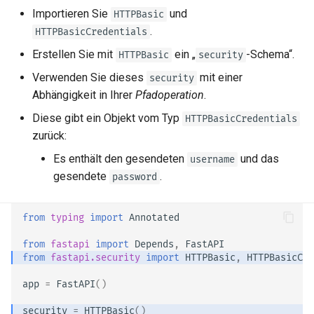
Importieren Sie
und
EventSourceResponse and
Cookie-Parameter-Modelle
HTTPBasic
ServerSentEvent
.
HTTPBasicCredentials
Header-Parameter-Modelle
Erstellen Sie mit
ein „
-Schema“.
HTTPBasic
security
Middleware
Verwenden Sie dieses
mit einer
security
Responsemodell –
Abhängigkeit in Ihrer
Pfadoperation
.
OpenAPI
Rückgabetyp
Diese gibt ein Objekt vom Typ
HTTPBasicCredentials
Security Tools
Extramodelle
zurück:
Es enthält den gesendeten
und das
username
Encoders - jsonable_encoder
Response-Statuscode
gesendete
.
password
Static Files - StaticFiles
Formulardaten
from
typing
import
Annotated
Templating - Jinja2Templates
Formularmodelle
from
fastapi
import
Depends
,
FastAPI
from
fastapi.security
import
HTTPBasic
,
HTTPBasicCre
Test Client - TestClient
Dateien im Request
app
=
FastAPI
()
Formulardaten und Dateien im
security
=
HTTPBasic
()