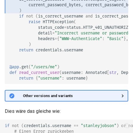
current_password_bytes
,
correct_password_byt
)
if
not
(
is_correct_username
and
is_correct_passw
raise
HTTPException
(
status_code
=
status
.
HTTP_401_UNAUTHORIZED
detail
=
"Incorrect username or password"
,
headers
=
{
"WWW-Authenticate"
:
"Basic"
},
)
return
credentials
.
username
@app
.
get
(
"/users/me"
)
def
read_current_user
(
username
:
Annotated
[
str
,
Depen
return
{
"username"
:
username
}
🤓 Other versions and variants
Dies wäre das gleiche wie:
if
not
(
credentials
.
username
==
"stanleyjobson"
)
or
no
# Einen Error zurückgeben