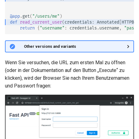
Request
@app
.
get
(
"/users/me"
)
Fehler behandeln
def
read_current_user
(
credentials
:
Annotated
[
HTTPBas
return
{
"username"
:
credentials
.
username
,
"passw
Pfadoperation-Konfiguration
🤓 Other versions and variants
JSON-kompatibler Encoder
Wenn Sie versuchen, die URL zum ersten Mal zu öffnen
Body – Aktualisierungen
(oder in der Dokumentation auf den Button „Execute“ zu
klicken), wird der Browser Sie nach Ihrem Benutzernamen
Abhängigkeiten
und Passwort fragen:
Sicherheit
Middleware
CORS (Cross-Origin Resource
Sharing)