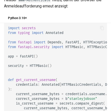
WWW-Authenticate
Anmeldeaufforderung erneut anzeigt:
Python 3.10+
import
secrets
from
typing
import
Annotated
from
fastapi
import
Depends
,
FastAPI
,
HTTPException
,
from
fastapi.security
import
HTTPBasic
,
HTTPBasicCre
app
=
FastAPI
()
security
=
HTTPBasic
()
def
get_current_username
(
credentials
:
Annotated
[
HTTPBasicCredentials
,
Dep
):
current_username_bytes
=
credentials
.
username
.
en
correct_username_bytes
=
b
"stanleyjobson"
is_correct_username
=
secrets
.
compare_digest
(
current_username_bytes
,
correct_username_byt