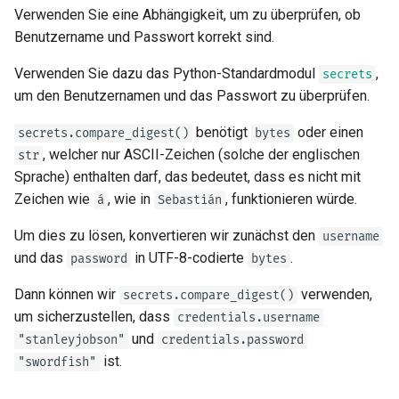
Verwenden Sie eine Abhängigkeit, um zu überprüfen, ob
Benutzername und Passwort korrekt sind.
Testen
Verwenden Sie dazu das Python-Standardmodul
,
secrets
Debugging
um den Benutzernamen und das Passwort zu überprüfen.
benötigt
oder einen
secrets.compare_digest()
bytes
, welcher nur ASCII-Zeichen (solche der englischen
str
Sprache) enthalten darf, das bedeutet, dass es nicht mit
Zeichen wie
, wie in
, funktionieren würde.
á
Sebastián
Um dies zu lösen, konvertieren wir zunächst den
username
und das
in UTF-8-codierte
.
password
bytes
Dann können wir
verwenden,
secrets.compare_digest()
um sicherzustellen, dass
credentials.username
und
"stanleyjobson"
credentials.password
ist.
"swordfish"