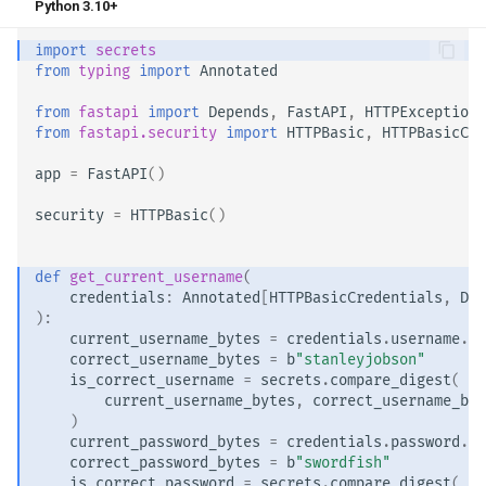
Python 3.10+
import
secrets
from
typing
import
Annotated
from
fastapi
import
Depends
,
FastAPI
,
HTTPException
,
from
fastapi.security
import
HTTPBasic
,
HTTPBasicCre
app
=
FastAPI
()
security
=
HTTPBasic
()
def
get_current_username
(
credentials
:
Annotated
[
HTTPBasicCredentials
,
Dep
):
current_username_bytes
=
credentials
.
username
.
en
correct_username_bytes
=
b
"stanleyjobson"
is_correct_username
=
secrets
.
compare_digest
(
current_username_bytes
,
correct_username_byt
)
current_password_bytes
=
credentials
.
password
.
en
correct_password_bytes
=
b
"swordfish"
is_correct_password
=
secrets
.
compare_digest
(