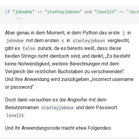
if
"johndoe"
==
"stanleyjobson"
and
"love123"
==
"swor
...
Aber genau in dem Moment, in dem Python das erste
in
j
mit dem ersten
in
vergleicht,
johndoe
s
stanleyjobson
gibt es
zurück, da es bereits weiß, dass diese
False
beiden Strings nicht identisch sind, und denkt, „Es besteht
keine Notwendigkeit, weitere Berechnungen mit dem
Vergleich der restlichen Buchstaben zu verschwenden“.
Und Ihre Anwendung wird zurückgeben „Incorrect username
or password“.
Doch dann versuchen es die Angreifer mit dem
Benutzernamen
und dem Passwort
stanleyjobsox
.
love123
Und Ihr Anwendungscode macht etwa Folgendes: