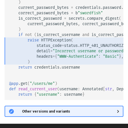
)
current_password_bytes
=
credentials
.
password
.
en
correct_password_bytes
=
b
"swordfish"
is_correct_password
=
secrets
.
compare_digest
(
current_password_bytes
,
correct_password_byt
)
if
not
(
is_correct_username
and
is_correct_passw
raise
HTTPException
(
status_code
=
status
.
HTTP_401_UNAUTHORIZED
detail
=
"Incorrect username or password"
,
headers
=
{
"WWW-Authenticate"
:
"Basic"
},
)
return
credentials
.
username
@app
.
get
(
"/users/me"
)
def
read_current_user
(
username
:
Annotated
[
str
,
Depen
return
{
"username"
:
username
}
🤓 Other versions and variants