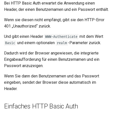
OpenAPI erweitern
newsletter
secrets.compare_digest()
Bei HTTP Basic Auth erwartet die Anwendung einen
ru - русский язык
Query-Parameter-Modelle
Serverworker – Uvicorn mit
APIRouter class
Header, der einen Benutzernamen und ein Passwort enthält.
tr - Türkçe
Workern
Separate OpenAPI-Schemas
Den Error zurückgeben
für Eingabe und Ausgabe oder
Body – Mehrere Parameter
Background Tasks -
Wenn sie diesen nicht empfängt, gibt sie den HTTP-Error
uk - українська мова
nicht
FastAPI in Containern –
BackgroundTasks
401 „Unauthorized“ zurück.
zh - 简体中文
Docker
Body – Felder
Und gibt einen Header
mit dem Wert
WWW-Authenticate
Statische Assets der
Request class
zh-hant - 繁體中文
und einem optionalen
-Parameter zurück.
Basic
realm
Dokumentationsoberfläche
Body – Verschachtelte
(Selbst-Hosting)
Modelle
WebSockets
Dadurch wird der Browser angewiesen, die integrierte
Eingabeaufforderung für einen Benutzernamen und ein
Swagger-Oberfläche
Beispiel-Request-Daten
HTTPConnection class
Passwort anzuzeigen.
konfigurieren
deklarieren
Response class
Wenn Sie dann den Benutzernamen und das Passwort
Eine Datenbank testen
Zusätzliche Datentypen
eingeben, sendet der Browser diese automatisch im
Custom Response Classes -
Header.
Alte 403-
Cookie-Parameter
File, HTML, Redirect,
Authentifizierungsfehler-
Streaming, etc.
Einfaches HTTP Basic Auth
Statuscodes verwenden
Header-Parameter
Server-Sent Events -