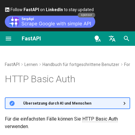
Follow
FastAPI
on
LinkedIn
to stay updated
sponsor
FastAPI
Erste Schritte
Über FastAPI-Versionen
Allgemeines – How-To –
FastAPI class
FastAPI People
Alternativen, Inspiration und
Klassen als Abhängigkeite
Sicherheit – Erste Schritte
OpenAPI docs
Einfaches HTTP Basic Auth
Rezepte
Vergleiche
en - English
Pfad-Parameter
FastAPI Cloud
Request Parameters
Helfen
Unterabhängigkeiten
Aktuellen Benutzer abrufen
OpenAPI models
Den Benutzernamen überprüfen
Von Pydantic v1 zu Pydantic
Geschichte, Design und
de - Deutsch
FastAPI
Lernen
Handbuch für fortgeschrittene Benutzer
Fortg
v2 migrieren
Zukunft
Query-Parameter
Über HTTPS
Status Codes
Contributing
Abhängigkeiten in
Einfaches OAuth2 mit
Timing-Angriffe
es - español
HTTP Basic Auth
Pfadoperation-Dekoratore
Password und Bearer
GraphQL
Benchmarks
Requestbody
Einen Server manuell
UploadFile class
Translations
fr - français
Die Zeit zum Antworten hilft
ausführen
Globale Abhängigkeiten
OAuth2 mit Passwort (und
den Angreifern
hi - हिन्दी
Benutzerdefinierte Request-
Repository Management
Hashing), Bearer mit JWT-
Query-Parameter und String-
Exceptions - HTTPException
Full Stack FastAPI Template
🌐 Übersetzung durch KI und Menschen
und APIRoute-Klasse
Tokens
Validierungen
Deployment-Konzepte
and WebSocketException
ja - 日本語
Abhängigkeiten mit yield
Ein „professioneller“ Angriff
External Links
ko - 한국어
Für die einfachsten Fälle können Sie
HTTP Basic Auth
Bedingte OpenAPI
Pfad-Parameter und
FastAPI bei Cloudanbietern
Dependencies - Depends()
Das Problem beheben
verwenden.
pt - português
Validierung von Zahlen
deployen
and Security()
FastAPI and friends
mittels