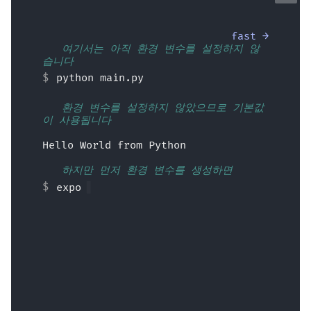
JSON Lines 스트리밍
fast →
서버 전송 이벤트(SSE)
💬 여기서는 아직 환경 변수를 설정하지 않
습니다
백그라운드 작업
python main.py
💬 환경 변수를 설정하지 않았으므로 기본값
메타데이터 및 문서화 URL
이 사용됩니다
프론트엔드
Hello World from Python
💬 하지만 먼저 환경 변수를 생성하면
정적 파일
export MY_N
테스팅
디버깅