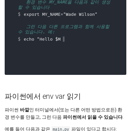
💬 환경 변수 MY_NAME을 다음과 같이 생성
EventSourceResponse and
응답 모델 - 반환 타입
할 수 있습니다
ServerSentEvent
템플릿
export MY_NAME="Wade Wilson"
추가 모델
💬 그런 다음 다른 프로그램과 함께 사용할 
Middleware
WebSockets
수 있습니다. 예:
응답 상태 코드
echo "Hello $MY_NAME
OpenAPI
Lifespan 이벤트
폼 데이터
Security Tools
WebSocket 테스트하기
폼 모델
Encoders - jsonable_encoder
이벤트 테스트: 라이프스팬
시작 - 종료
파일 요청
Static Files - StaticFiles
오버라이드로 의존성 테스
폼 및 파일 요청
파이썬에서 env var 읽기
Templating - Jinja2Templates
하기
오류 처리
파이썬
바깥
인 터미널에서(또는 다른 어떤 방법으로든) 환
Test Client - TestClient
비동기 테스트
경 변수를 만들고, 그런 다음
파이썬에서 읽을 수 있습니다
.
경로 처리 설정
설정과 환경 변수
예를 들어 다음과 같은
파일이 있다고 합시다:
main.py