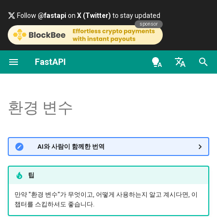
Follow
@fastapi
on
X (Twitter)
to stay updated
sponsor
FastAPI
파이썬 타입 소개
FastAPI class
FastAPI People
대안, 영감, 비교
첫걸음
데이터 스트리밍
FastAPI 버전들에 대하여
일반 - 사용 방법 - 레시피
OpenAPI docs
en - English
동시성과 async / await
Request Parameters
도움
역사, 디자인 그리고 미래
경로 매개변수
경로 처리 고급 구성
FastAPI Cloud
Pydantic v1에서 Pydantic 
OpenAPI models
로 마이그레이션하기
de - Deutsch
환경 변수
자습서 - 사용자 안내서
Status Codes
Contributing
벤치마크
쿼리 매개변수
추가 상태 코드
HTTPS 알아보기
es - español
GraphQL
심화 사용자 안내서
UploadFile class
Translations
Repository Management
요청 본문
응답을 직접 반환하기
서버를 수동으로 실행하기
fr - français
🌐 AI와 사람이 함께한 번역
커스텀 Request 및 APIRou
hi - हिन्दी
클래스
FastAPI CLI
Exceptions - HTTPException
Full Stack FastAPI 템플릿
쿼리 매개변수와 문자열 
사용자 정의 응답 - HTML,
배포 개념
and WebSocketException
ja - 日本語
Stream, 파일, 기타
팁
조건부 OpenAPI
에디터 지원
External Links
경로 매개변수와 숫자 검증
클라우드 제공업체에서
ko - 한국어
만약 "환경 변수"가 무엇이고, 어떻게 사용하는지 알고 계시다면, 이
Dependencies - Depends()
OpenAPI에서 추가 응답
FastAPI 배포하기
챕터를 스킵하셔도 좋습니다.
pt - português
and Security()
OpenAPI 확장하기
배포
FastAPI and friends
쿼리 매개변수 모델