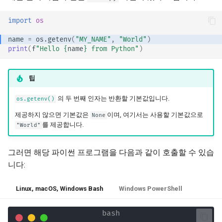
JSON 호환 가능 인코더
OpenAPI 콜백
import
os
Body - 업데이트
name
=
os
.
getenv
(
"MY_NAME"
,
"World"
)
OpenAPI Webhooks
print
(
f
"Hello 
{
name
}
 from Python"
)
의존성
WSGI 포함하기 - Flask,
팁
Django 등
보안
의 두 번째 인자는 반환할 기본값입니다.
os.getenv()
SDK 생성하기
미들웨어
제공하지 않으면 기본값은
이며, 여기서는 사용할 기본값으로
None
를 제공합니다.
"World"
고급 Python 타입
CORS (교차-출처 리소스 
유)
그러면 해당 파이썬 프로그램을 다음과 같이 호출할 수 있습
바이트를 Base64로 포함
JSON
니다:
SQL (관계형) 데이터베이
엄격한 Content-Type 확인
Linux, macOS, Windows Bash
Windows PowerShell
더 큰 애플리케이션 - 여러
일