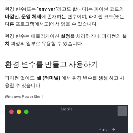
newsletter
응답 쿠키
서버 워커 - 워커와 함께 
ru - русский язык
APIRouter class
하는 Uvicorn
입력과 출력에 대해 OpenA
환경 변수(또는 "
env var
"라고도 합니다)는 파이썬 코드의
How To - 레시피
본문 - 다중 매개변수
tr - Türkçe
스키마를 분리할지 여부
응답 헤더
바깥
인,
운영 체제
에 존재하는 변수이며, 파이썬 코드(또는
Background Tasks -
컨테이너의 FastAPI - 도커
본문 - 필드
다른 프로그램에서도)에서 읽을 수 있습니다.
uk - українська мова
BackgroundTasks
커스텀 Docs UI 정적 에셋
응답 - 상태 코드 변경
환경 변수는 애플리케이션
설정
을 처리하거나, 파이썬의
설
zh - 简体中文
체 호스팅)
본문 - 중첩 모델
치
과정의 일부로 유용할 수 있습니다.
Request class
고급 의존성
zh-hant - 繁體中文
Swagger UI 구성
요청 예제 데이터 선언
WebSockets
고급 보안
환경 변수를 만들고 사용하기
데이터베이스 테스트하기
추가 데이터 자료형
HTTPConnection class
Request 직접 사용하기
파이썬 없이도,
셸 (터미널)
에서 환경 변수를
생성
하고 사
이전 403 인증 오류 상태 
쿠키 매개변수
용할 수 있습니다.
사용하기
Response class
Dataclasses 사용하기
헤더 매개변수
Windows PowerShell
Custom Response Classes -
고급 Middleware
File, HTML, Redirect,
쿠키 매개변수 모델
Streaming, etc.
하위 애플리케이션 - 마운
헤더 매개변수 모델
fast →
Server-Sent Events -
프록시 뒤에서 실행하기