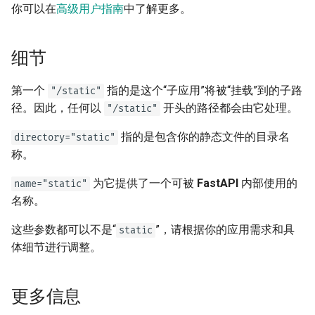
你可以在
高级用户指南
中了解更多。
OpenAPI 回调
OpenAPI 网络钩子
细节
包含 WSGI - Flask，Django，
第一个
指的是这个“子应用”将被“挂载”到的子路
"/static"
其它
径。因此，任何以
开头的路径都会由它处理。
"/static"
生成 SDK
指的是包含你的静态文件的目录名
directory="static"
称。
高级 Python 类型
为它提供了一个可被
FastAPI
内部使用的
name="static"
在 JSON 中使用 Base64 表示
名称。
字节
这些参数都可以不是“
”，请根据你的应用需求和具
static
体细节进行调整。
严格的 Content-Type 检查
更多信息