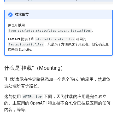
EventSourceResponse and
ServerSentEvent
模板
技术细节
Middleware
WebSockets
你也可以用
。
from starlette.staticfiles import StaticFiles
OpenAPI
生命周期事件
FastAPI
提供了和
相同的
starlette.staticfiles
，只是为了方便你这个开发者。但它确实直
fastapi.staticfiles
接来自 Starlette。
Security Tools
测试 WebSockets
Encoders - jsonable_encoder
测试事件：lifespan 和 startup
什么是“挂载”（Mounting）
- shutdown
Static Files - StaticFiles
“挂载”表示在特定路径添加一个完全“独立”的应用，然后负
使用覆盖测试依赖项
责处理所有子路径。
Templating - Jinja2Templates
异步测试
这与使用
不同，因为挂载的应用是完全独立
APIRouter
Test Client - TestClient
的。主应用的 OpenAPI 和文档不会包含已挂载应用的任何
设置和环境变量
内容，等等。