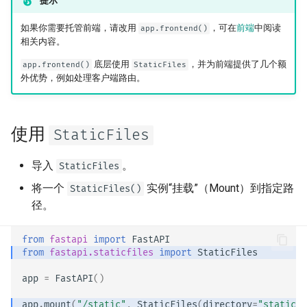
提示
响应 Cookies
- 使用 Uvicorn 的多工作进程
newsletter
ru - русский язык
模式
是否为输入和输出分别生成
APIRouter class
如果你需要托管前端，请改用
，可在
前端
中阅读
app.frontend()
tr - Türkçe
OpenAPI JSON Schema
响应头
相关内容。
容器中的 FastAPI - Docker
Background Tasks -
uk - українська мова
底层使用
，并为前端提供了几个额
app.frontend()
StaticFiles
自托管自定义文档 UI 静态资
BackgroundTasks
响应 - 更改状态码
外优势，例如处理客户端路由。
zh - 简体中文
源
Request class
高级依赖项
zh-hant - 繁體中文
配置 Swagger UI
使用
StaticFiles
WebSockets
高级安全
测试数据库
导入
。
StaticFiles
HTTPConnection class
直接使用 Request
使用旧的 403 认证错误状态
将一个
实例“挂载”（Mount）到指定路
StaticFiles()
码
Response class
径。
使用数据类
Custom Response Classes -
高级中间件
from
fastapi
import
FastAPI
from
fastapi.staticfiles
import
StaticFiles
File, HTML, Redirect,
Streaming, etc.
子应用 - 挂载
app
=
FastAPI
()
Server-Sent Events -
app
.
mount
(
"/static"
,
StaticFiles
(
directory
=
"static"
)
使用代理