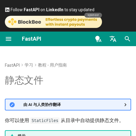
Follow
FastAPI
on
LinkedIn
to stay updated
sponsor
FastAPI
类作为依赖项
安全 - 第一步
流式数据
关于 FastAPI 版本
通用 - 如何操作 - 诀窍
FastAPI class
FastAPI People
替代方案、灵感与对比
OAuth2 作用域
OpenAPI docs
使用
StaticFiles
en - English
子依赖项
获取当前用户
路径操作的高级配置
FastAPI Cloud
从 Pydantic v1 迁移到
Request Parameters
帮助
历史、设计、未来
HTTP 基础授权
OpenAPI models
什么是“挂载”（Mounting）
Pydantic v2
de - Deutsch
学习
教程 - 用户指南
FastAPI
路径操作装饰器依赖项
OAuth2 实现简单的
额外的状态码
关于 HTTPS
Status Codes
Contributing
基准测试
细节
es - español
静态文件
Password 和 Bearer 验证
GraphQL
全局依赖项
直接返回响应
手动运行服务器
UploadFile class
Translations
Repository Management
fr - français
更多信息
使用密码（及哈希）的
自定义 Request 和 APIRoute
hi - हिन्दी
OAuth2，基于 JWT 的 Bearer
类
使用 yield 的依赖项
自定义响应 - HTML、流、文
部署概念
Exceptions - HTTPException
FastAPI全栈模板
🌐 由 AI 与人类协作翻译
令牌
件等
and WebSocketException
ja - 日本語
按条件配置 OpenAPI
在云服务商上部署 FastAPI
External Links
ko - 한국어
你可以使用
从目录中自动提供静态文件。
StaticFiles
OpenAPI 中的附加响应
Dependencies - Depends()
pt - português
扩展 OpenAPI
and Security()
服务器工作进程（Workers）
FastAPI and friends