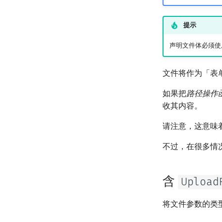
配置 Swagger UI
高级中间件
测试数据库
子应用 - 挂载
提示
使用旧的 403 认证错误状态码
使用代理
声明文件体必须
模板
WebSockets
文件将作为「表
生命周期事件
测试 WebSockets
如果把
路径操作
测试事件：lifespan 和 startup -
收其内容。
shutdown
使用覆盖测试依赖项
请注意，这意味
异步测试
不过，在很多情
设置和环境变量
OpenAPI 回调
OpenAPI 网络钩子
含
Upload
包含 WSGI - Flask，Django，其
它
将文件参数的类
生成 SDK