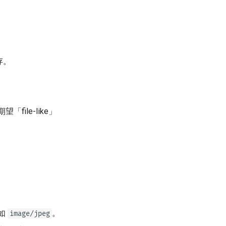
。
存。
file-like」
如
。
image/jpeg