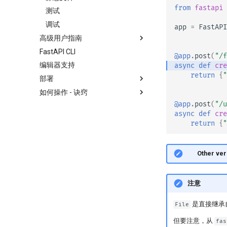
from
fastapi
测试
调试
app
=
FastAPI
高级用户指南
FastAPI CLI
流式数据
@app
.
post
(
"/f
编辑器支持
路径操作的高级配置
async
def
cre
return
{
"
部署
额外的状态码
如何操作 - 诀窍
直接返回响应
关于 FastAPI 版本
@app
.
post
(
"/u
自定义响应 - HTML、流、文件
FastAPI Cloud
通用 - 如何操作 - 诀窍
async
def
cre
等
关于 HTTPS
从 Pydantic v1 迁移到 Pydantic
return
{
"
OpenAPI 中的附加响应
v2
手动运行服务器
响应 Cookies
GraphQL
部署概念
🤓 Other ver
响应头
自定义 Request 和 APIRoute 类
在云服务商上部署 FastAPI
响应 - 更改状态码
按条件配置 OpenAPI
服务器工作进程（Workers） -
高级依赖项
使用 Uvicorn 的多工作进程模式
扩展 OpenAPI
注意
高级安全
容器中的 FastAPI - Docker
是否为输入和输出分别生成
是直接继承
OpenAPI JSON Schema
File
直接使用 Request
OAuth2 作用域
自托管自定义文档 UI 静态资源
但要注意，从
fas
使用数据类
HTTP 基础授权