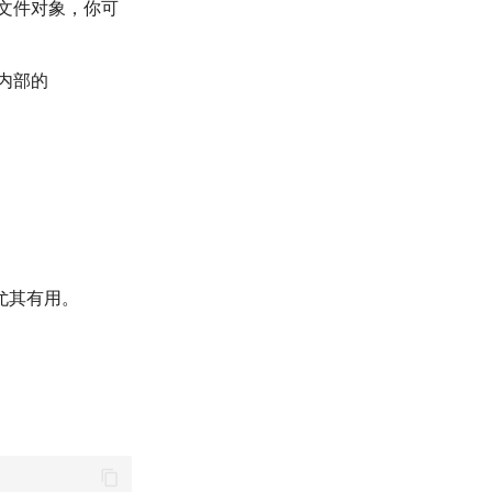
n 文件对象，你可
内部的
尤其有用。