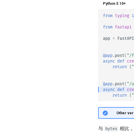
高级 Python 类型
Python 3.10+
在 JSON 中使用 Base64 表示字
from
typing
i
节
严格的 Content-Type 检查
from
fastapi
app
=
FastAPI
@app
.
post
(
"/f
async
def
cre
return
{
"
@app
.
post
(
"/u
async
def
cre
return
{
"
🤓 Other ver
与
相比
bytes