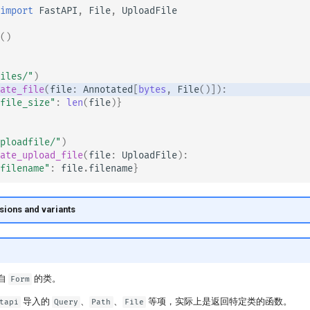
import
FastAPI
,
File
,
UploadFile
()
iles/"
)
ate_file
(
file
:
Annotated
[
bytes
,
File
()]):
file_size"
:
len
(
file
)}
ploadfile/"
)
ate_upload_file
(
file
:
UploadFile
):
filename"
:
file
.
filename
}
sions and variants
自
的类。
Form
导入的
、
、
等项，实际上是返回特定类的函数。
tapi
Query
Path
File