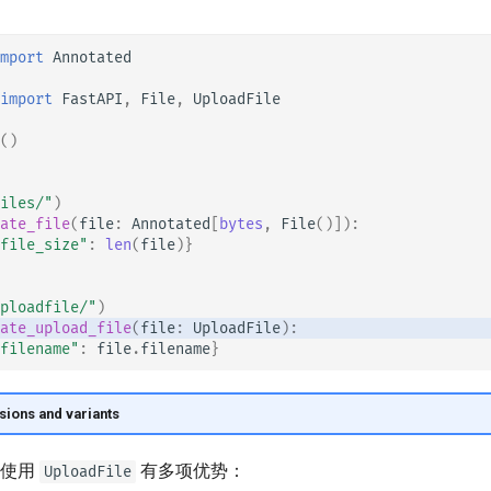
mport
Annotated
import
FastAPI
,
File
,
UploadFile
()
iles/"
)
ate_file
(
file
:
Annotated
[
bytes
,
File
()]):
file_size"
:
len
(
file
)}
ploadfile/"
)
ate_upload_file
(
file
:
UploadFile
):
filename"
:
file
.
filename
}
sions and variants
，使用
有多项优势：
UploadFile