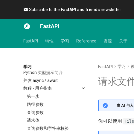
Subscribe to the
FastAPI and friends
newsletter 🎉
FastAPI
FastAPI
特性
学习
Reference
资源
关于
学习
教
学习
FastAPI
Python 类型提示简介
请求文
并发 async / await
教程 - 用户指南
第一步
路径参数
🌐 由 AI 
查询参数
请求体
你可以使用
File
查询参数和字符串校验