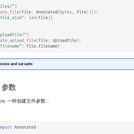
iles/"
)
ate_file
(
file
:
Annotated
[
bytes
,
File
()]):
file_size"
:
len
(
file
)}
ploadfile/"
)
ate_upload_file
(
file
:
UploadFile
):
filename"
:
file
.
filename
}
sions and variants
参数
一样创建文件参数：
rm
mport
Annotated