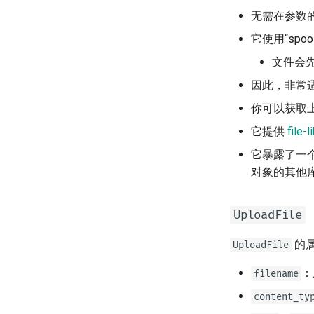
无需在参数
它使用“spoo
文件会
因此，非常
你可以获取
它提供
file-l
它暴露了一个实
对象的其他
UploadFile
的
UploadFile
：
filename
content_ty