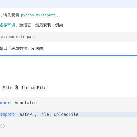
tr - Türkçe
uk - українська мова
，请先安装
。
python-multipart
zh - 简体中文
虚拟环境
、激活它，然后安装，例如：
zh-hant - 繁體中文
是以「表单数据」发送的。
入
和
：
File
UploadFile
mport
Annotated
import
FastAPI
,
File
,
UploadFile
()