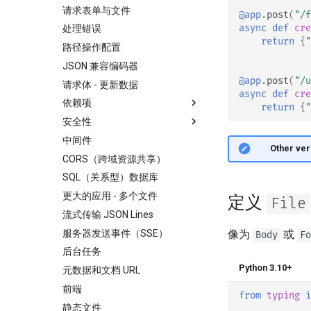
请求表单与文件
@app
.
post
(
"/f
async
def
cre
处理错误
return
{
"
路径操作配置
JSON 兼容编码器
@app
.
post
(
"/u
请求体 - 更新数据
async
def
cre
依赖项
return
{
"
安全性
类作为依赖项
中间件
子依赖项
安全 - 第一步
🤓 Other ver
CORS（跨域资源共享）
路径操作装饰器依赖项
获取当前用户
SQL（关系型）数据库
全局依赖项
OAuth2 实现简单的
Password 和 Bearer 验证
更大的应用 - 多个文件
使用 yield 的依赖项
定义
File
使用密码（及哈希）的
流式传输 JSON Lines
OAuth2，基于 JWT 的 Bearer
服务器发送事件（SSE）
像为
或
令牌
Body
Fo
后台任务
Python 3.10+
元数据和文档 URL
前端
from
typing
i
静态文件