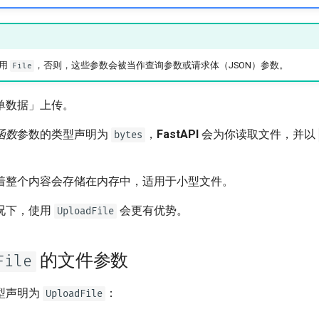
使用
，否则，这些参数会被当作查询参数或请求体（JSON）参数。
File
单数据」上传。
函数
参数的类型声明为
，
FastAPI
会为你读取文件，并以
bytes
着整个内容会存储在内存中，适用于小型文件。
况下，使用
会更有优势。
UploadFile
的文件参数
File
型声明为
：
UploadFile