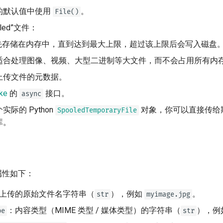
的默认值中使用
。
File()
led”文件：
先存储在内存中，直到达到最大上限，超过该上限后会写入磁盘
适合处理图像、视频、大型二进制等大文件，而不会占用所有内
上传文件的元数据。
ike
的
接口。
async
际的 Python
对象，你可以直接传给期望「
SpooledTemporaryFile
库。
属性如下：
上传的原始文件名字符串（
），例如
。
str
myimage.jpg
：内容类型（MIME 类型 / 媒体类型）的字符串（
），例
pe
str