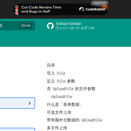
sponsor
fastapi/fastapi
找
0.141.1
101.4k
9.8k
目录
导入
File
定义
参数
File
含
的文件参数
UploadFile
UploadFile
什么是「表单数据」
可选文件上传
带有额外元数据的
UploadFile
多文件上传