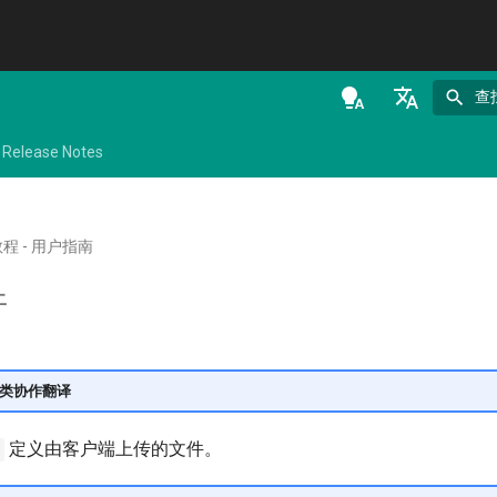
查
en - English
Release Notes
de - Deutsch
es - español
程 - 用户指南
fr - français
件
hi - हिन्दी
ja - 日本語
ko - 한국어
与人类协作翻译
pt - português
定义由客户端上传的文件。
ru - русский язык