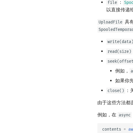
：
file
Spo
以直接传递给
具
UploadFile
SpooledTempora
write(data
read(size)
seek(offse
例如，
a
如果你
：
close()
由于这些方法都
例如，在
async
contents
=
aw