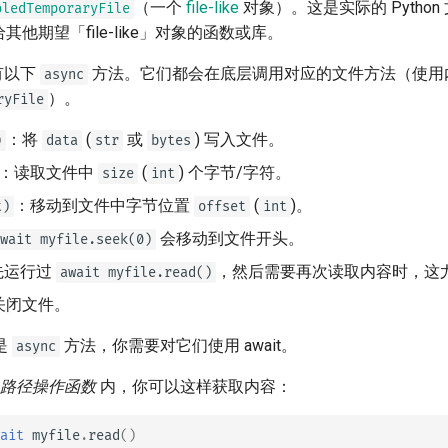
（一个
file-like
对象）。这是实际的 Pytho
oledTemporaryFile
其他期望「file-like」对象的函数或库。
有以下
方法。它们都会在底层调用对应的文件方法（使用
async
）。
ryFile
：将
(
或
) 写入文件。
)
data
str
bytes
：读取文件中
(
) 个字节/字符。
size
int
：移动到文件中字节位置
(
)。
t)
offset
int
会移动到文件开头。
wait myfile.seek(0)
先运行过
，然后需要再次读取内容时，这
await myfile.read()
关闭文件。
是
方法，你需要对它们使用 await。
async
路径操作函数
内，你可以这样获取内容：
ait
myfile
.
read
()