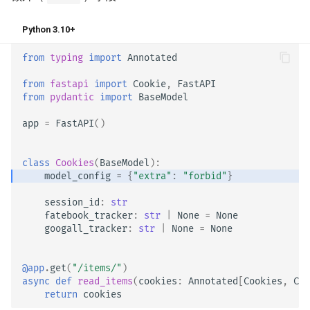
Python 3.10+
from
typing
import
Annotated
from
fastapi
import
Cookie
,
FastAPI
from
pydantic
import
BaseModel
app
=
FastAPI
()
class
Cookies
(
BaseModel
):
model_config
=
{
"extra"
:
"forbid"
}
session_id
:
str
fatebook_tracker
:
str
|
None
=
None
googall_tracker
:
str
|
None
=
None
@app
.
get
(
"/items/"
)
async
def
read_items
(
cookies
:
Annotated
[
Cookies
,
Coo
return
cookies