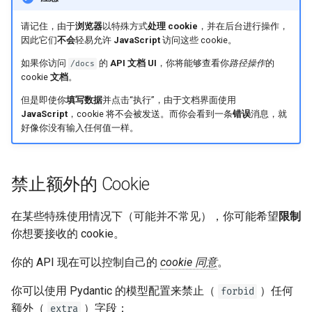
请记住，由于
浏览器
以特殊方式
处理 cookie
，并在后台进行操作，
因此它们
不会
轻易允许
JavaScript
访问这些 cookie。
如果你访问
的
API 文档 UI
，你将能够查看你
路径操作
的
/docs
cookie
文档
。
但是即使你
填写数据
并点击“执行”，由于文档界面使用
JavaScript
，cookie 将不会被发送。而你会看到一条
错误
消息，就
好像你没有输入任何值一样。
禁止额外的 Cookie
在某些特殊使用情况下（可能并不常见），你可能希望
限制
你想要接收的 cookie。
你的 API 现在可以控制自己的
cookie 同意
。🤪🍪
你可以使用 Pydantic 的模型配置来禁止（
）任何
forbid
额外（
）字段：
extra