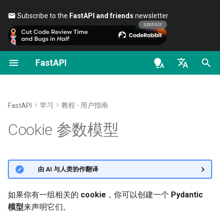
Subscribe to the
FastAPI and friends
newsletter 🎉
sponsor
FastAPI
类作为依赖项
安全 - 第一步
流式数据
关于 FastAPI 版本
通用 - 如何操作 - 诀窍
FastAPI class
FastAPI People
替代方案、灵感与对比
OAuth2 作用域
OpenAPI docs
带有 Pydantic 模型的 Cookie
en - English
子依赖项
获取当前用户
路径操作的高级配置
FastAPI Cloud
从 Pydantic v1 迁移到
Request Parameters
帮助
历史、设计、未来
HTTP 基础授权
OpenAPI models
查看文档
Pydantic v2
de - Deutsch
学习
教程 - 用户指南
FastAPI
路径操作装饰器依赖项
OAuth2 实现简单的
额外的状态码
关于 HTTPS
Status Codes
Contributing
基准测试
禁止额外的 Cookie
es - español
Cookie 参数模型
Password 和 Bearer 验证
GraphQL
全局依赖项
直接返回响应
手动运行服务器
UploadFile class
Translations
Repository Management
fr - français
总结
使用密码（及哈希）的
自定义 Request 和 APIRoute
hi - हिन्दी
OAuth2，基于 JWT 的 Bearer
类
使用 yield 的依赖项
自定义响应 - HTML、流、文
部署概念
Exceptions - HTTPException
FastAPI全栈模板
🌐 由 AI 与人类协作翻译
令牌
件等
and WebSocketException
ja - 日本語
按条件配置 OpenAPI
在云服务商上部署 FastAPI
External Links
ko - 한국어
如果你有一组相关的
cookie
，你可以创建一个
Pydantic
OpenAPI 中的附加响应
Dependencies - Depends()
模型
来声明它们。🍪
pt - português
扩展 OpenAPI
and Security()
服务器工作进程（Workers）
FastAPI and friends