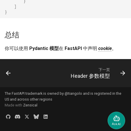
}
]
}
总结
你可以使用
Pydantic 模型
在
FastAPI
中声明
cookie
。😎
下一页
Header 参数模型
The FastAPI trademark is owned by
@tiangolo
and is registered in the
US and across other regions
Made with
Zensical