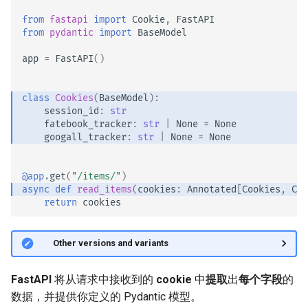
EventSourceResponse and
from
fastapi
import
Cookie
,
FastAPI
ServerSentEvent
模板
from
pydantic
import
BaseModel
app
=
FastAPI
()
Middleware
WebSockets
OpenAPI
class
Cookies
(
BaseModel
):
生命周期事件
session_id
:
str
fatebook_tracker
:
str
|
None
=
None
Security Tools
测试 WebSockets
googall_tracker
:
str
|
None
=
None
Encoders - jsonable_encoder
测试事件：lifespan 和 startup
@app
.
get
(
"/items/"
)
- shutdown
async
def
read_items
(
cookies
:
Annotated
[
Cookies
,
Coo
Static Files - StaticFiles
return
cookies
使用覆盖测试依赖项
Templating - Jinja2Templates
🤓 Other versions and variants
异步测试
Test Client - TestClient
FastAPI
将从请求中接收到的
cookie
中
提取
出
每个字段
的
设置和环境变量
数据，并提供你定义的 Pydantic 模型。