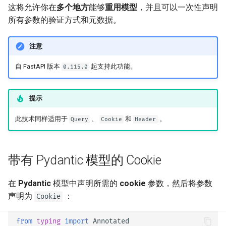
响应 Cookies
- 使用 Uvicorn 的多工作进程
newsletter
这将允许你在
多个地方
能够
重用模型
，并且可以一次性声明
ru - русский язык
模式
是否为输入和输出分别生成
APIRouter class
所有参数的验证方式和元数据。😎
tr - Türkçe
OpenAPI JSON Schema
响应头
容器中的 FastAPI - Docker
Background Tasks -
uk - українська мова
注意
自托管自定义文档 UI 静态资
BackgroundTasks
响应 - 更改状态码
zh - 简体中文
源
自 FastAPI 版本
起支持此功能。🤓
0.115.0
Request class
高级依赖项
zh-hant - 繁體中文
配置 Swagger UI
提示
WebSockets
高级安全
测试数据库
此技术同样适用于
、
和
。😎
Query
Cookie
Header
HTTPConnection class
直接使用 Request
使用旧的 403 认证错误状态
码
Response class
使用数据类
带有 Pydantic 模型的 Cookie
Custom Response Classes -
高级中间件
在
Pydantic
模型中声明所需的
cookie
参数，然后将参数
File, HTML, Redirect,
声明为
：
Cookie
Streaming, etc.
子应用 - 挂载
from
typing
import
Annotated
Server-Sent Events -
使用代理