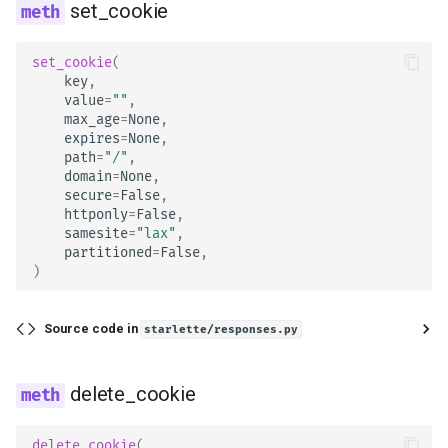
set_cookie
set_cookie
(
key
,
value
=
""
,
max_age
=
None
,
expires
=
None
,
path
=
"/"
,
domain
=
None
,
secure
=
False
,
httponly
=
False
,
samesite
=
"lax"
,
partitioned
=
False
,
)
Source code in
starlette/responses.py
delete_cookie
delete_cookie
(