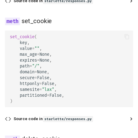
Source code in
starlette/responses.py
set_cookie
set_cookie
(
key
,
value
=
""
,
max_age
=
None
,
expires
=
None
,
path
=
"/"
,
domain
=
None
,
secure
=
False
,
httponly
=
False
,
samesite
=
"lax"
,
partitioned
=
False
,
)
Source code in
starlette/responses.py