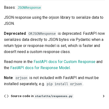
Response
Bases:
JSONResponse
JSON response using the orjson library to serialize data to
charset
JSON.
status_code
Deprecated
:
is deprecated. FastAPI now
ORJSONResponse
serializes data directly to JSON bytes via Pydantic when a
media_type
return type or response model is set, which is faster and
doesn't need a custom response class.
body
Read more in the
FastAPI docs for Custom Response
and
background
the
FastAPI docs for Response Model
.
Note
:
headers
is not included with FastAPI and must be
orjson
installed separately, e.g.
.
pip install orjson
render
Source code in
starlette/responses.py
init_headers