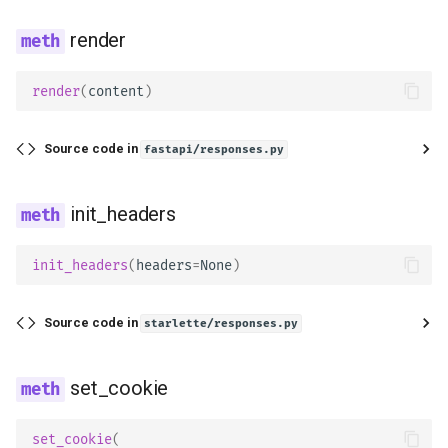
render
headers
render
(
content
)
render
init_headers
Source code in
fastapi/responses.py
set_cookie
init_headers
delete_cookie
init_headers
(
headers
=
None
)
PlainTextResponse
Source code in
starlette/responses.py
charset
set_cookie
status_code
media_type
set_cookie
(