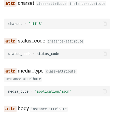
charset
class-attribute
instance-attribute
set_cookie
delete_cookie
charset
=
'utf-8'
StreamingResponse
status_code
instance-attribute
body_iterator
status_code
=
status_code
charset
status_code
media_type
class-attribute
instance-attribute
media_type
media_type
=
'application/json'
body
background
body
instance-attribute