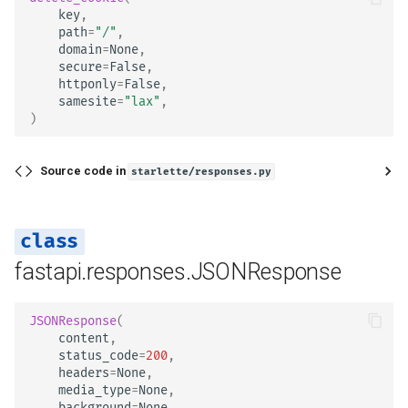
key
,
path
=
"/"
,
domain
=
None
,
secure
=
False
,
httponly
=
False
,
samesite
=
"lax"
,
)
Source code in
starlette/responses.py
fastapi.responses.JSONResponse
JSONResponse
(
content
,
status_code
=
200
,
headers
=
None
,
media_type
=
None
,
background
=
None
,