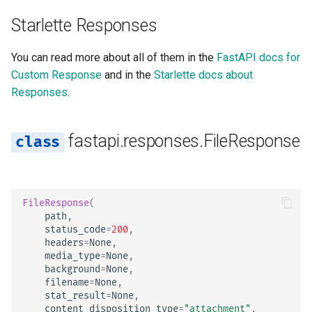
Starlette Responses
You can read more about all of them in the
FastAPI docs for
Custom Response
and in the
Starlette docs about
Responses
.
fastapi.responses.FileResponse
FileResponse
(
path
,
status_code
=
200
,
headers
=
None
,
media_type
=
None
,
background
=
None
,
filename
=
None
,
stat_result
=
None
,
content_disposition_type
=
"attachment"
,