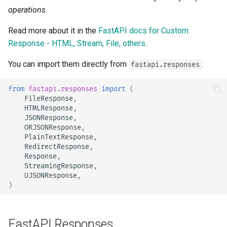
newsletter
响应 Cookies
- 使用 Uvicorn 的多工作进
ru - русский язык
operations
.
模式
是否为输入和输出分别生
如何操作 - 诀窍
请求体 - 多个参数
headers
tr - Türkçe
OpenAPI JSON Schema
响应头
Read more about it in the
FastAPI docs for Custom
容器中的 FastAPI - Docker
请求体 - 字段
render
Response - HTML, Stream, File, others
.
uk - українська мова
自托管自定义文档 UI 静态
响应 - 更改状态码
zh - 简体中文
You can import them directly from
源
:
请求体 - 嵌套模型
fastapi.responses
init_headers
高级依赖项
zh-hant - 繁體中文
配置 Swagger UI
from
fastapi.responses
import
(
声明请求示例数据
set_cookie
FileResponse
,
高级安全
HTMLResponse
,
测试数据库
额外数据类型
delete_cookie
JSONResponse
,
直接使用 Request
ORJSONResponse
,
PlainTextResponse
,
使用旧的 403 认证错误状
Cookie 参数
ORJSONResponse
RedirectResponse
,
码
使用数据类
Response
,
Header 参数
charset
StreamingResponse
,
UJSONResponse
,
高级中间件
)
Cookie 参数模型
status_code
子应用 - 挂载
Header 参数模型
media_type
FastAPI Responses
使用代理