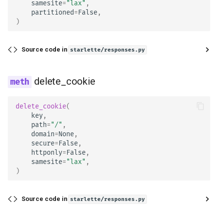
samesite
=
"lax"
,
partitioned
=
False
,
)
Source code in
starlette/responses.py
delete_cookie
delete_cookie
(
key
,
path
=
"/"
,
domain
=
None
,
secure
=
False
,
httponly
=
False
,
samesite
=
"lax"
,
)
Source code in
starlette/responses.py