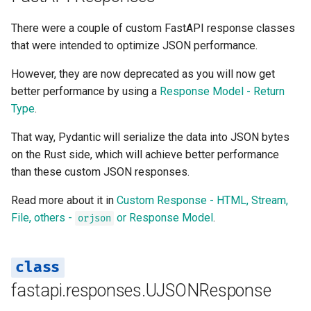
响应模型 - 返回类型
body
There were a couple of custom FastAPI response classes
模板
that were intended to optimize JSON performance.
更多模型
background
WebSockets
However, they are now deprecated as you will now get
响应状态码
headers
better performance by using a
Response Model - Return
生命周期事件
Type
.
表单数据
render
测试 WebSockets
That way, Pydantic will serialize the data into JSON bytes
表单模型
init_headers
on the Rust side, which will achieve better performance
测试事件：lifespan 和 star
than these custom JSON responses.
- shutdown
请求文件
set_cookie
Read more about it in
Custom Response - HTML, Stream,
File, others -
or Response Model
.
orjson
使用覆盖测试依赖项
请求表单与文件
delete_cookie
异步测试
处理错误
Starlette Responses
fastapi.responses.UJSONResponse
设置和环境变量
路径操作配置
FileResponse