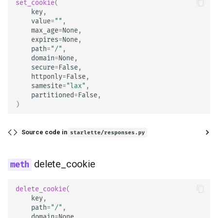
set_cookie
(
key
,
value
=
""
,
max_age
=
None
,
expires
=
None
,
path
=
"/"
,
domain
=
None
,
secure
=
False
,
httponly
=
False
,
samesite
=
"lax"
,
partitioned
=
False
,
)
Source code in
starlette/responses.py
delete_cookie
delete_cookie
(
key
,
path
=
"/"
,
domain
=
None
,