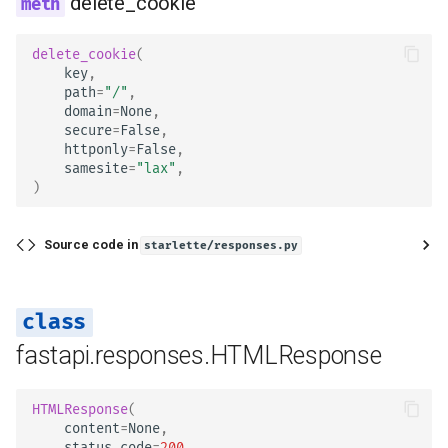
delete_cookie
delete_cookie
(
key
,
path
=
"/"
,
domain
=
None
,
secure
=
False
,
httponly
=
False
,
samesite
=
"lax"
,
)
Source code in
starlette/responses.py
fastapi.responses.HTMLResponse
HTMLResponse
(
content
=
None
,
status_code
=
200
,