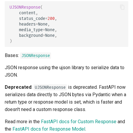
OpenAPI 回调
JSON 兼容编码器
chunk_size
UJSONResponse
(
content
,
status_code
=
200
,
OpenAPI 网络钩子
请求体 - 更新数据
charset
headers
=
None
,
media_type
=
None
,
包含 WSGI - Flask，Djang
依赖项
status_code
background
=
None
,
其它
)
安全性
media_type
Bases:
生成 SDK
JSONResponse
中间件
body
JSON response using the ujson library to serialize data to
高级 Python 类型
JSON.
CORS（跨域资源共享）
background
在 JSON 中使用 Base64 
Deprecated
:
is deprecated. FastAPI now
UJSONResponse
字节
SQL（关系型）数据库
headers
serializes data directly to JSON bytes via Pydantic when a
return type or response model is set, which is faster and
严格的 Content-Type 检查
更大的应用 - 多个文件
render
doesn't need a custom response class.
流式传输 JSON Lines
Read more in the
FastAPI docs for Custom Response
and
init_headers
the
FastAPI docs for Response Model
.