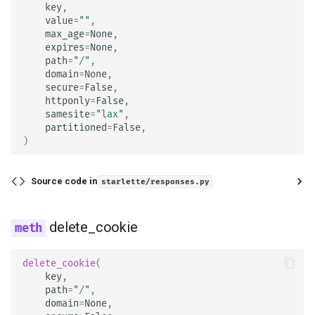
key
,
value
=
""
,
body
max_age
=
None
,
expires
=
None
,
path
=
"/"
,
background
domain
=
None
,
secure
=
False
,
headers
httponly
=
False
,
samesite
=
"lax"
,
partitioned
=
False
,
render
)
init_headers
Source code in
starlette/responses.py
set_cookie
delete_cookie
delete_cookie
delete_cookie
(
RedirectResponse
key
,
path
=
"/"
,
charset
domain
=
None
,