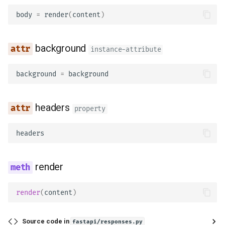
headers
body
=
render
(
content
)
render
background
instance-attribute
init_headers
background
=
background
set_cookie
delete_cookie
headers
property
headers
render
render
(
content
)
Source code in
fastapi/responses.py