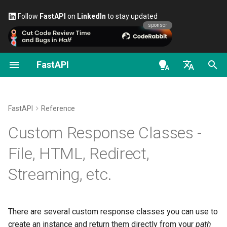
Follow
FastAPI
on
LinkedIn
to stay updated
sponsor
FastAPI
Python 类型提示简介
OpenAPI docs
FastAPI People
替代方案、灵感与对比
第一步
流式数据
关于 FastAPI 版本
通用 - 如何操作 - 诀窍
FastAPI Responses
en - English
并发 async / await
OpenAPI models
帮助
历史、设计、未来
路径参数
路径操作的高级配置
FastAPI Cloud
从 Pydantic v1 迁移到
UJSONResponse
Pydantic v2
de - Deutsch
FastAPI
Reference
教程 - 用户指南
Contributing
基准测试
查询参数
额外的状态码
关于 HTTPS
charset
es - español
Custom Response Classes -
GraphQL
高级用户指南
Translations
Repository Management
请求体
直接返回响应
手动运行服务器
fr - français
status_code
File, HTML, Redirect,
自定义 Request 和 APIRou
hi - हिन्दी
类
FastAPI CLI
FastAPI全栈模板
查询参数和字符串校验
自定义响应 - HTML、流、
部署概念
media_type
Streaming, etc.
ja - 日本語
件等
按条件配置 OpenAPI
编辑器支持
External Links
路径参数和数值校验
在云服务商上部署 FastAPI
body
ko - 한국어
OpenAPI 中的附加响应
There are several custom response classes you can use to
pt - português
扩展 OpenAPI
部署
FastAPI and friends
查询参数模型
服务器工作进程（Worker
background
create an instance and return them directly from your
path