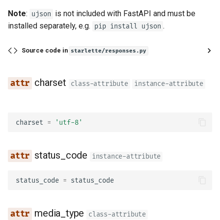
服务器发送事件（SSE）
set_cookie
Note
:
is not included with FastAPI and must be
ujson
installed separately, e.g.
.
pip install ujson
后台任务
delete_cookie
Source code in
starlette/responses.py
元数据和文档 URL
HTMLResponse
前端
charset
charset
class-attribute
instance-attribute
静态文件
status_code
charset
=
'utf-8'
测试
media_type
调试
body
status_code
instance-attribute
background
status_code
=
status_code
headers
media_type
class-attribute