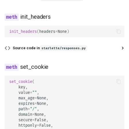
init_headers
init_headers
(
headers
=
None
)
Source code in
starlette/responses.py
set_cookie
set_cookie
(
key
,
value
=
""
,
max_age
=
None
,
expires
=
None
,
path
=
"/"
,
domain
=
None
,
secure
=
False
,
httponly
=
False
,