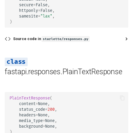
secure
=
False
,
httponly
=
False
,
samesite
=
"lax"
,
)
Source code in
starlette/responses.py
fastapi.responses.PlainTextResponse
PlainTextResponse
(
content
=
None
,
status_code
=
200
,
headers
=
None
,
media_type
=
None
,
background
=
None
,
)