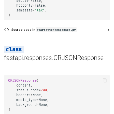
secure
=
False
,
httponly
=
False
,
status_code
samesite
=
"lax"
,
)
media_type
Source code in
starlette/responses.py
body
background
fastapi.responses.ORJSONResponse
headers
render
ORJSONResponse
(
init_headers
content
,
status_code
=
200
,
headers
=
None
,
set_cookie
media_type
=
None
,
background
=
None
,
delete_cookie
)