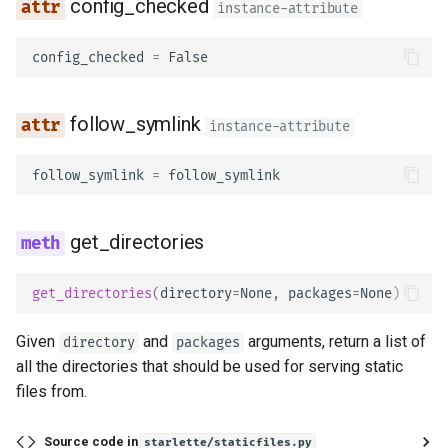
config_checked
instance-attribute
OpenAPI 回调
JSON 兼容编码器
config_checked
=
False
OpenAPI 网络钩子
请求体 - 更新数据
包含 WSGI - Flask，Djang
依赖项
follow_symlink
instance-attribute
其它
安全性
follow_symlink
=
follow_symlink
生成 SDK
中间件
高级 Python 类型
get_directories
CORS（跨域资源共享）
在 JSON 中使用 Base64 
get_directories
(
directory
=
None
,
packages
=
None
)
字节
SQL（关系型）数据库
Given
and
arguments, return a list of
directory
packages
严格的 Content-Type 检查
更大的应用 - 多个文件
all the directories that should be used for serving static
files from.
流式传输 JSON Lines
Source code in
starlette/staticfiles.py