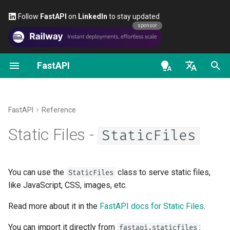
Follow
FastAPI
on
LinkedIn
to stay updated
sponsor
FastAPI
Python 类型提示简介
OpenAPI docs
FastAPI People
替代方案、灵感与对比
第一步
流式数据
关于 FastAPI 版本
通用 - 如何操作 - 诀窍
StaticFiles
en - English
并发 async / await
OpenAPI models
帮助
历史、设计、未来
路径参数
路径操作的高级配置
FastAPI Cloud
从 Pydantic v1 迁移到
directory
Pydantic v2
de - Deutsch
FastAPI
Reference
教程 - 用户指南
Contributing
基准测试
查询参数
额外的状态码
关于 HTTPS
packages
es - español
Static Files -
StaticFiles
GraphQL
高级用户指南
Translations
Repository Management
请求体
直接返回响应
手动运行服务器
fr - français
all_directories
自定义 Request 和 APIRou
hi - हिन्दी
类
FastAPI CLI
FastAPI全栈模板
查询参数和字符串校验
自定义响应 - HTML、流、
部署概念
html
You can use the
class to serve static files,
StaticFiles
ja - 日本語
件等
like JavaScript, CSS, images, etc.
按条件配置 OpenAPI
编辑器支持
External Links
路径参数和数值校验
在云服务商上部署 FastAPI
config_checked
ko - 한국어
Read more about it in the
FastAPI docs for Static Files
.
OpenAPI 中的附加响应
pt - português
扩展 OpenAPI
部署
FastAPI and friends
查询参数模型
服务器工作进程（Worker
follow_symlink
You can import it directly from
:
fastapi.staticfiles