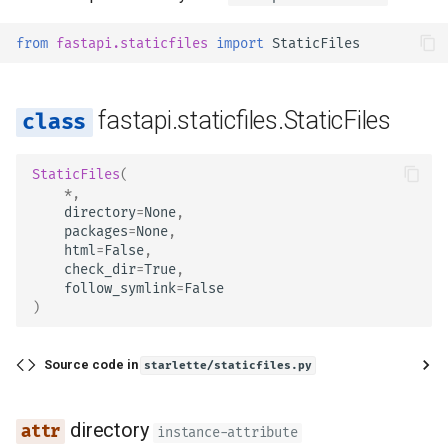
newsletter
响应 Cookies
- 使用 Uvicorn 的多工作进
ru - русский язык
模式
是否为输入和输出分别生
如何操作 - 诀窍
请求体 - 多个参数
get_directories
from
fastapi.staticfiles
import
StaticFiles
tr - Türkçe
OpenAPI JSON Schema
响应头
容器中的 FastAPI - Docker
请求体 - 字段
get_path
uk - українська мова
自托管自定义文档 UI 静态
响应 - 更改状态码
fastapi.staticfiles.StaticFiles
zh - 简体中文
源
请求体 - 嵌套模型
get_response
高级依赖项
zh-hant - 繁體中文
StaticFiles
(
配置 Swagger UI
声明请求示例数据
lookup_path
*
,
高级安全
directory
=
None
,
测试数据库
额外数据类型
file_response
packages
=
None
,
直接使用 Request
html
=
False
,
check_dir
=
True
,
使用旧的 403 认证错误状
Cookie 参数
check_config
follow_symlink
=
False
码
使用数据类
)
Header 参数
is_not_modified
高级中间件
Source code in
starlette/staticfiles.py
Cookie 参数模型
子应用 - 挂载
Header 参数模型
directory
instance-attribute
使用代理