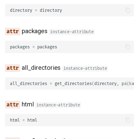
响应模型 - 返回类型
directory
=
directory
模板
更多模型
WebSockets
packages
instance-attribute
响应状态码
生命周期事件
packages
=
packages
表单数据
测试 WebSockets
all_directories
表单模型
instance-attribute
测试事件：lifespan 和 star
- shutdown
请求文件
all_directories
=
get_directories
(
directory
,
package
使用覆盖测试依赖项
请求表单与文件
html
instance-attribute
异步测试
处理错误
html
=
html
设置和环境变量
路径操作配置