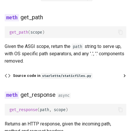
服务器发送事件（SSE）
get_path
后台任务
元数据和文档 URL
get_path
(
scope
)
前端
Given the ASGI scope, return the
string to serve up,
path
with OS specific path separators, and any '..', '.' components
静态文件
removed.
测试
Source code in
starlette/staticfiles.py
调试
get_response
async
get_response
(
path
,
scope
)
Returns an HTTP response, given the incoming path,