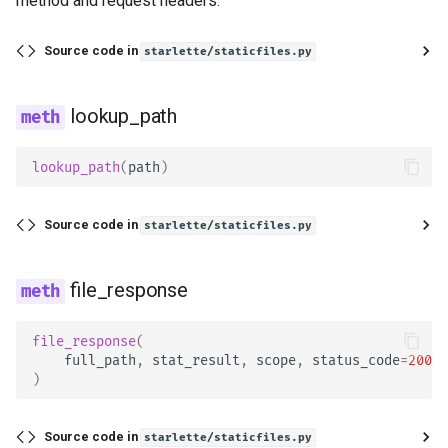
method and request headers.
Source code in
starlette/staticfiles.py
lookup_path
lookup_path
(
path
)
Source code in
starlette/staticfiles.py
file_response
file_response
(
full_path
,
stat_result
,
scope
,
status_code
=
200
)
Source code in
starlette/staticfiles.py