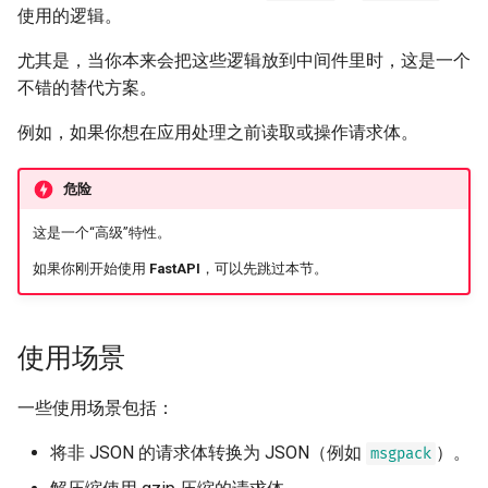
响应 Cookies
- 使用 Uvicorn 的多工作进程
newsletter
使用的逻辑。
ru - русский язык
模式
APIRouter class
请求体 - 多个参数
tr - Türkçe
响应头
尤其是，当你本来会把这些逻辑放到中间件里时，这是一个
容器中的 FastAPI - Docker
Background Tasks -
请求体 - 字段
不错的替代方案。
uk - українська мова
BackgroundTasks
响应 - 更改状态码
例如，如果你想在应用处理之前读取或操作请求体。
zh - 简体中文
请求体 - 嵌套模型
Request class
高级依赖项
zh-hant - 繁體中文
危险
声明请求示例数据
WebSockets
高级安全
这是一个“高级”特性。
额外数据类型
如果你刚开始使用
FastAPI
，可以先跳过本节。
HTTPConnection class
直接使用 Request
Cookie 参数
Response class
使用数据类
使用场景
Header 参数
Custom Response Classes -
高级中间件
File, HTML, Redirect,
Cookie 参数模型
一些使用场景包括：
Streaming, etc.
子应用 - 挂载
将非 JSON 的请求体转换为 JSON（例如
）。
msgpack
Header 参数模型
Server-Sent Events -
使用代理