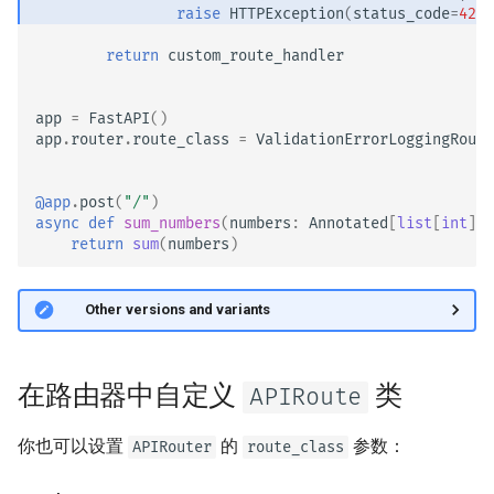
raise
HTTPException
(
status_code
=
422
,
return
custom_route_handler
app
=
FastAPI
()
app
.
router
.
route_class
=
ValidationErrorLoggingRoute
@app
.
post
(
"/"
)
async
def
sum_numbers
(
numbers
:
Annotated
[
list
[
int
],
return
sum
(
numbers
)
🤓 Other versions and variants
在路由器中自定义
类
APIRoute
你也可以设置
的
参数：
APIRouter
route_class