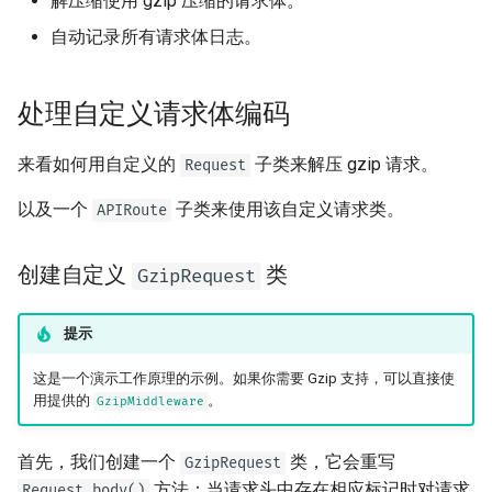
解压缩使用 gzip 压缩的请求体。
EventSourceResponse and
响应模型 - 返回类型
自动记录所有请求体日志。
ServerSentEvent
模板
更多模型
Middleware
WebSockets
处理自定义请求体编码
响应状态码
OpenAPI
生命周期事件
来看如何用自定义的
子类来解压 gzip 请求。
Request
表单数据
以及一个
子类来使用该自定义请求类。
Security Tools
APIRoute
测试 WebSockets
表单模型
Encoders - jsonable_encoder
测试事件：lifespan 和 startup
创建自定义
类
GzipRequest
- shutdown
请求文件
Static Files - StaticFiles
提示
使用覆盖测试依赖项
请求表单与文件
Templating - Jinja2Templates
这是一个演示工作原理的示例。如果你需要 Gzip 支持，可以直接使
异步测试
用提供的
。
处理错误
GzipMiddleware
Test Client - TestClient
设置和环境变量
路径操作配置
首先，我们创建一个
类，它会重写
GzipRequest
方法：当请求头中存在相应标记时对请求
Request.body()