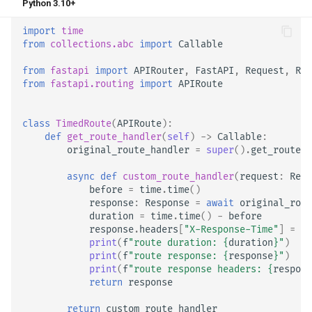
Python 3.10+
import
time
from
collections.abc
import
Callable
from
fastapi
import
APIRouter
,
FastAPI
,
Request
,
Res
from
fastapi.routing
import
APIRoute
class
TimedRoute
(
APIRoute
):
def
get_route_handler
(
self
)
->
Callable
:
original_route_handler
=
super
()
.
get_route_h
async
def
custom_route_handler
(
request
:
Requ
before
=
time
.
time
()
response
:
Response
=
await
original_rout
duration
=
time
.
time
()
-
before
response
.
headers
[
"X-Response-Time"
]
=
st
print
(
f
"route duration: 
{
duration
}
"
)
print
(
f
"route response: 
{
response
}
"
)
print
(
f
"route response headers: 
{
respons
return
response
return
custom_route_handler