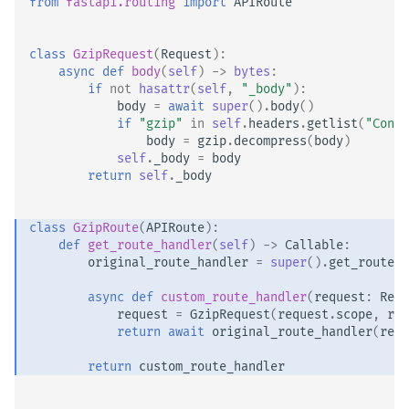
from
fastapi.routing
import
APIRoute
class
GzipRequest
(
Request
):
async
def
body
(
self
)
->
bytes
:
if
not
hasattr
(
self
,
"_body"
):
body
=
await
super
()
.
body
()
if
"gzip"
in
self
.
headers
.
getlist
(
"Conte
body
=
gzip
.
decompress
(
body
)
self
.
_body
=
body
return
self
.
_body
class
GzipRoute
(
APIRoute
):
def
get_route_handler
(
self
)
->
Callable
:
original_route_handler
=
super
()
.
get_route_h
async
def
custom_route_handler
(
request
:
Requ
request
=
GzipRequest
(
request
.
scope
,
req
return
await
original_route_handler
(
requ
return
custom_route_handler