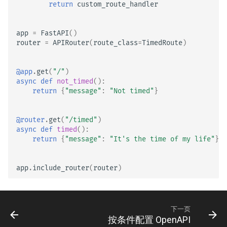
return
custom_route_handler
app
=
FastAPI
()
router
=
APIRouter
(
route_class
=
TimedRoute
)
@app
.
get
(
"/"
)
async
def
not_timed
():
return
{
"message"
:
"Not timed"
}
@router
.
get
(
"/timed"
)
async
def
timed
():
return
{
"message"
:
"It's the time of my life"
}
app
.
include_router
(
router
)
下一页
按条件配置 OpenAPI