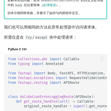
要解决类似问题，使用
的自定义处理器
RequestValidationError
中的
往往更简单（
处理错误
）。
body
但本示例同样有效，并展示了如何与内部组件交互。
我们也可以用相同的方法在异常处理器中访问请求体。
所需仅是在
/
块中处理请求：
try
except
Python 3.10+
from
collections.abc
import
Callable
from
typing
import
Annotated
from
fastapi
import
Body
,
FastAPI
,
HTTPException
,
Re
from
fastapi.exceptions
import
RequestValidationErro
from
fastapi.routing
import
APIRoute
class
ValidationErrorLoggingRoute
(
APIRoute
):
def
get_route_handler
(
self
)
->
Callable
:
original_route_handler
=
super
()
.
get_route_h