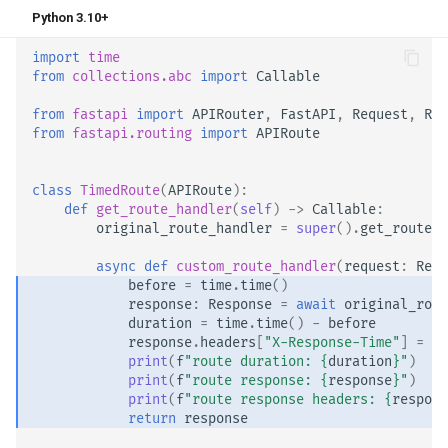
Python 3.10+
import
time
from
collections.abc
import
Callable
from
fastapi
import
APIRouter
,
FastAPI
,
Request
,
Res
from
fastapi.routing
import
APIRoute
class
TimedRoute
(
APIRoute
):
def
get_route_handler
(
self
)
->
Callable
:
original_route_handler
=
super
()
.
get_route_h
async
def
custom_route_handler
(
request
:
Requ
before
=
time
.
time
()
response
:
Response
=
await
original_rout
duration
=
time
.
time
()
-
before
response
.
headers
[
"X-Response-Time"
]
=
st
print
(
f
"route duration: 
{
duration
}
"
)
print
(
f
"route response: 
{
response
}
"
)
print
(
f
"route response headers: 
{
respons
return
response