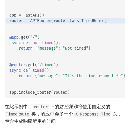
app
=
FastAPI
()
router
=
APIRouter
(
route_class
=
TimedRoute
)
@app
.
get
(
"/"
)
async
def
not_timed
():
return
{
"message"
:
"Not timed"
}
@router
.
get
(
"/timed"
)
async
def
timed
():
return
{
"message"
:
"It's the time of my life"
}
app
.
include_router
(
router
)
在此示例中，
下的
路径操作
将使用自定义的
router
类，响应中会多一个
头，
TimedRoute
X-Response-Time
包含生成响应所用的时间：