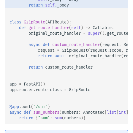
服务器发送事件（SSE）
return
self
.
_body
后台任务
class
GzipRoute
(
APIRoute
):
def
get_route_handler
(
self
)
->
Callable
:
元数据和文档 URL
original_route_handler
=
super
()
.
get_route_h
async
def
custom_route_handler
(
request
:
Requ
前端
request
=
GzipRequest
(
request
.
scope
,
req
return
await
original_route_handler
(
requ
静态文件
return
custom_route_handler
测试
app
=
FastAPI
()
app
.
router
.
route_class
=
GzipRoute
调试
@app
.
post
(
"/sum"
)
async
def
sum_numbers
(
numbers
:
Annotated
[
list
[
int
],
return
{
"sum"
:
sum
(
numbers
)}