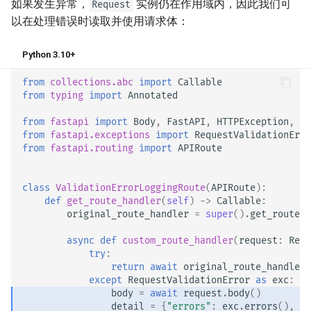
如果发生异常，
实例仍在作用域内，因此我们可
Request
以在处理错误时读取并使用请求体：
Python 3.10+
from
collections.abc
import
Callable
from
typing
import
Annotated
from
fastapi
import
Body
,
FastAPI
,
HTTPException
,
Re
from
fastapi.exceptions
import
RequestValidationErro
from
fastapi.routing
import
APIRoute
class
ValidationErrorLoggingRoute
(
APIRoute
):
def
get_route_handler
(
self
)
->
Callable
:
original_route_handler
=
super
()
.
get_route_h
async
def
custom_route_handler
(
request
:
Requ
try
:
return
await
original_route_handler
(
except
RequestValidationError
as
exc
:
body
=
await
request
.
body
()
detail
=
{
"errors"
:
exc
.
errors
(),
"b