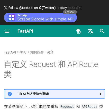
Follow
@fastapi
on
X (Twitter)
to stay updated
sponsor
FastAPI
第一步
流式数据
关于 FastAPI 版本
FastAPI class
FastAPI People
替代方案、灵感与对比
类作为依赖项
安全 - 第一步
OAuth2 作用域
OpenAPI docs
使用场景
en - English
路径参数
路径操作的高级配置
FastAPI Cloud
Request Parameters
帮助
历史、设计、未来
子依赖项
获取当前用户
HTTP 基础授权
OpenAPI models
处理自定义请求体编码
de - Deutsch
学习
如何操作 - 诀窍
FastAPI
查询参数
额外的状态码
关于 HTTPS
Status Codes
Contributing
基准测试
路径操作装饰器依赖项
OAuth2 实现简单的
创建自定义
类
GzipRequest
es - español
自定义 Request 和 APIRoute
Password 和 Bearer 验证
请求体
直接返回响应
手动运行服务器
UploadFile class
Translations
Repository Management
全局依赖项
fr - français
创建自定义
类
GzipRoute
类
使用密码（及哈希）的
hi - हिन्दी
OAuth2，基于 JWT 的 Bear
查询参数和字符串校验
自定义响应 - HTML、流、文
部署概念
Exceptions - HTTPException
FastAPI全栈模板
使用 yield 的依赖项
在异常处理器中访问请求体
令牌
件等
and WebSocketException
ja - 日本語
路径参数和数值校验
在云服务商上部署 FastAPI
External Links
在路由器中自定义
类
APIRoute
🌐 由 AI 与人类协作翻译
ko - 한국어
OpenAPI 中的附加响应
Dependencies - Depends()
pt - português
and Security()
查询参数模型
服务器工作进程（Workers）
FastAPI and friends
在某些情况下，你可能想要重写
和
类
Request
APIRoute