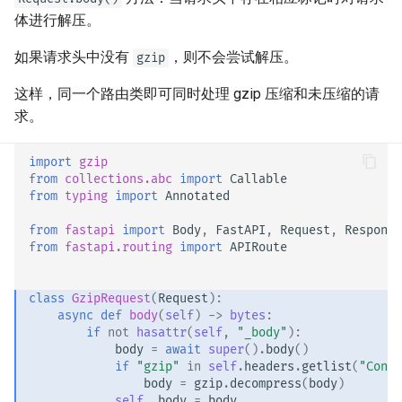
OpenAPI 回调
JSON 兼容编码器
体进行解压。
如果请求头中没有
，则不会尝试解压。
OpenAPI 网络钩子
请求体 - 更新数据
gzip
这样，同一个路由类即可同时处理 gzip 压缩和未压缩的请
包含 WSGI - Flask，Django，
依赖项
求。
其它
安全性
import
gzip
生成 SDK
from
collections.abc
import
Callable
中间件
from
typing
import
Annotated
高级 Python 类型
from
fastapi
import
Body
,
FastAPI
,
Request
,
Response
CORS（跨域资源共享）
from
fastapi.routing
import
APIRoute
在 JSON 中使用 Base64 表示
字节
SQL（关系型）数据库
class
GzipRequest
(
Request
):
async
def
body
(
self
)
->
bytes
:
严格的 Content-Type 检查
更大的应用 - 多个文件
if
not
hasattr
(
self
,
"_body"
):
body
=
await
super
()
.
body
()
流式传输 JSON Lines
if
"gzip"
in
self
.
headers
.
getlist
(
"Conte
body
=
gzip
.
decompress
(
body
)
self
.
_body
=
body