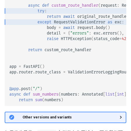
async
def
custom_route_handler
(
request
:
Requ
try
:
return
await
original_route_handler
(
except
RequestValidationError
as
exc
:
body
=
await
request
.
body
()
detail
=
{
"errors"
:
exc
.
errors
(),
"b
raise
HTTPException
(
status_code
=
422
,
return
custom_route_handler
app
=
FastAPI
()
app
.
router
.
route_class
=
ValidationErrorLoggingRoute
@app
.
post
(
"/"
)
async
def
sum_numbers
(
numbers
:
Annotated
[
list
[
int
],
return
sum
(
numbers
)
🤓 Other versions and variants